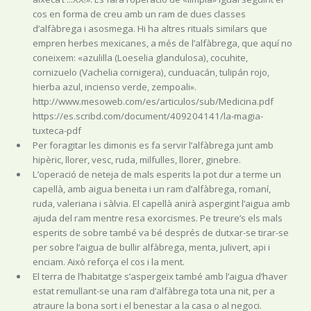
cos en forma de creu amb un ram de dues classes
d’alfàbrega i asosmega. Hi ha altres rituals similars que
empren herbes mexicanes, a més de l’alfàbrega, que aquí no
coneixem: «azulilla (Loeselia glandulosa), cocuhite,
cornizuelo (Vachelia cornigera), cunduacán, tulipán rojo,
hierba azul, incienso verde, zempoali».
http://www.mesoweb.com/es/articulos/sub/Medicina.pdf
https://es.scribd.com/document/409204141/la-magia-
tuxteca-pdf
Per foragitar les dimonis es fa servir l’alfàbrega junt amb
hipèric, llorer, vesc, ruda, milfulles, llorer, ginebre.
L’operació de neteja de mals esperits la pot dur a terme un
capellà, amb aigua beneita i un ram d’alfàbrega, romaní,
ruda, valeriana i sàlvia. El capellà anirà aspergint l’aigua amb
ajuda del ram mentre resa exorcismes. Pe treure’s els mals
esperits de sobre també va bé després de dutxar-se tirar-se
per sobre l’aigua de bullir alfàbrega, menta, julivert, api i
enciam. Això reforça el cos i la ment.
El terra de l’habitatge s’aspergeix també amb l’aigua d’haver
estat remullant-se una ram d’alfàbrega tota una nit, per a
atraure la bona sort i el benestar a la casa o al negoci.