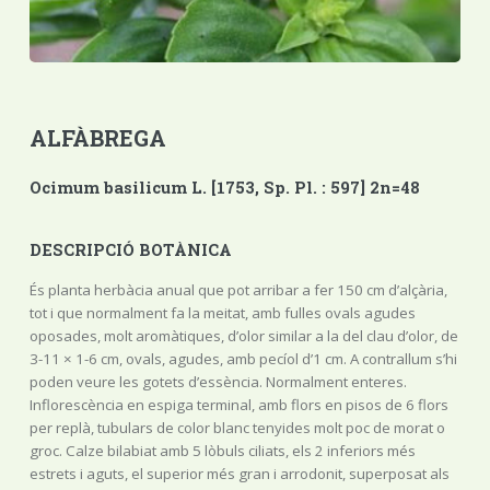
ALFÀBREGA
Ocimum basilicum L. [1753, Sp. Pl. : 597] 2n=48
DESCRIPCIÓ BOTÀNICA
És planta herbàcia anual que pot arribar a fer 150 cm d’alçària,
tot i que normalment fa la meitat, amb fulles ovals agudes
oposades, molt aromàtiques, d’olor similar a la del clau d’olor, de
3-11 × 1-6 cm, ovals, agudes, amb pecíol d’1 cm. A contrallum s’hi
poden veure les gotets d’essència. Normalment enteres.
Inflorescència en espiga terminal, amb flors en pisos de 6 flors
per replà, tubulars de color blanc tenyides molt poc de morat o
groc. Calze bilabiat amb 5 lòbuls ciliats, els 2 inferiors més
estrets i aguts, el superior més gran i arrodonit, superposat als