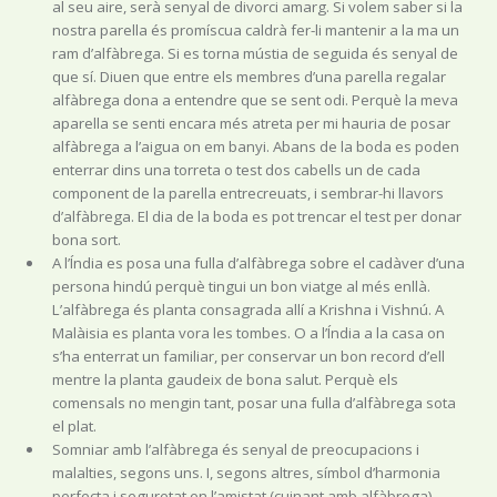
al seu aire, serà senyal de divorci amarg. Si volem saber si la
nostra parella és promíscua caldrà fer-li mantenir a la ma un
ram d’alfàbrega. Si es torna mústia de seguida és senyal de
que sí. Diuen que entre els membres d’una parella regalar
alfàbrega dona a entendre que se sent odi. Perquè la meva
aparella se senti encara més atreta per mi hauria de posar
alfàbrega a l’aigua on em banyi. Abans de la boda es poden
enterrar dins una torreta o test dos cabells un de cada
component de la parella entrecreuats, i sembrar-hi llavors
d’alfàbrega. El dia de la boda es pot trencar el test per donar
bona sort.
A l’Índia es posa una fulla d’alfàbrega sobre el cadàver d’una
persona hindú perquè tingui un bon viatge al més enllà.
L’alfàbrega és planta consagrada allí a Krishna i Vishnú. A
Malàisia es planta vora les tombes. O a l’Índia a la casa on
s’ha enterrat un familiar, per conservar un bon record d’ell
mentre la planta gaudeix de bona salut. Perquè els
comensals no mengin tant, posar una fulla d’alfàbrega sota
el plat.
Somniar amb l’alfàbrega és senyal de preocupacions i
malalties, segons uns. I, segons altres, símbol d’harmonia
perfecta i seguretat en l’amistat (cuinant amb alfàbrega).