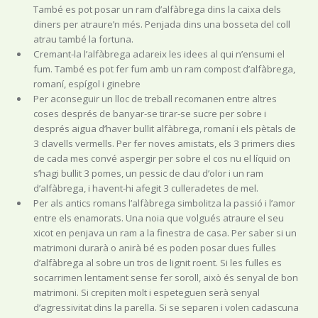
També es pot posar un ram d’alfàbrega dins la caixa dels
diners per atraure’n més. Penjada dins una bosseta del coll
atrau també la fortuna.
Cremant-la l’alfàbrega aclareix les idees al qui n’ensumi el
fum. També es pot fer fum amb un ram compost d’alfàbrega,
romaní, espígol i ginebre
Per aconseguir un lloc de treball recomanen entre altres
coses després de banyar-se tirar-se sucre per sobre i
després aigua d’haver bullit alfàbrega, romaní i els pètals de
3 clavells vermells. Per fer noves amistats, els 3 primers dies
de cada mes convé aspergir per sobre el cos nu el líquid on
s’hagi bullit 3 pomes, un pessic de clau d’olor i un ram
d’alfàbrega, i havent-hi afegit 3 culleradetes de mel.
Per als antics romans l’alfàbrega simbolitza la passió i l’amor
entre els enamorats. Una noia que volgués atraure el seu
xicot en penjava un ram a la finestra de casa. Per saber si un
matrimoni durarà o anirà bé es poden posar dues fulles
d’alfàbrega al sobre un tros de lignit roent. Si les fulles es
socarrimen lentament sense fer soroll, això és senyal de bon
matrimoni. Si crepiten molt i espeteguen serà senyal
d’agressivitat dins la parella. Si se separen i volen cadascuna