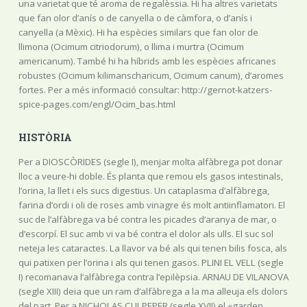
una varietat que té aroma de regalèssia. Hi ha altres varietats
que fan olor d’anís o de canyella o de càmfora, o d’anís i
canyella (a Mèxic). Hi ha espècies similars que fan olor de
llimona (Ocimum citriodorum), o llima i murtra (Ocimum
americanum). També hi ha híbrids amb les espècies africanes
robustes (Ocimum kilimanscharicum, Ocimum canum), d’aromes
fortes. Per a més informació consultar: http://gernot-katzers-
spice-pages.com/engl/Ocim_bas.html
HISTÒRIA
Per a DIOSCÒRIDES (segle I), menjar molta alfàbrega pot donar
lloc a veure-hi doble. És planta que remou els gasos intestinals,
l’orina, la llet i els sucs digestius. Un cataplasma d’alfàbrega,
farina d’ordi i oli de roses amb vinagre és molt antiinflamatori. El
suc de l’alfàbrega va bé contra les picades d’aranya de mar, o
d’escorpí. El suc amb vi va bé contra el dolor als ulls. El suc sol
neteja les cataractes. La llavor va bé als qui tenen bilis fosca, als
qui patixen per l’orina i als qui tenen gasos. PLINI EL VELL (segle
I) recomanava l’alfàbrega contra l’epilèpsia. ARNAU DE VILANOVA
(segle XIII) deia que un ram d’alfàbrega a la ma alleuja els dolors
del part. Per a NICHOLAS CULPEPER (segle XVII) el «garden