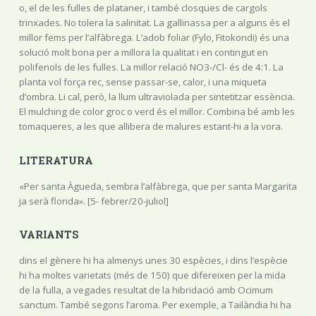
o, el de les fulles de plataner, i també closques de cargols
trinxades. No tolera la salinitat. La gallinassa per a alguns és el
millor fems per l’alfàbrega. L’adob foliar (Fylo, Fitokondi) és una
solució molt bona per a millora la qualitat i en contingut en
polifenols de les fulles. La millor relació NO3-/Cl- és de 4:1. La
planta vol força rec, sense passar-se, calor, i una miqueta
d’ombra. Li cal, però, la llum ultraviolada per sintetitzar essència.
El mulching de color groc o verd és el millor. Combina bé amb les
tomaqueres, a les que allibera de malures estant-hi a la vora.
LITERATURA
«Per santa Àgueda, sembra l’alfàbrega, que per santa Margarita
ja serà florida». [5- febrer/20-juliol]
VARIANTS
dins el gènere hi ha almenys unes 30 espècies, i dins l’espècie
hi ha moltes varietats (més de 150) que difereixen per la mida
de la fulla, a vegades resultat de la hibridació amb Ocimum
sanctum. També segons l’aroma. Per exemple, a Tailàndia hi ha