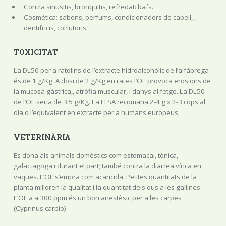
Contra sinusitis, bronquitis, refredat: bafs.
Cosmètica: sabons, perfums, condicionadors de cabell, ,
dentifricis, col·lutoris.
TOXICITAT
La DL50 per a ratolins de l’extracte hidroalcohòlic de l’alfàbrega
és de 1 g/Kg. A dosi de 2 g/Kg en rates l’OE provoca erosions de
la mucosa gàstrica,, atròfia muscular, i danys al fetge. La DL50
de l’OE seria de 3.5 g/Kg. La EFSA recomana 2-4 g x 2-3 cops al
dia o l’equivalent en extracte per a humans europeus.
VETERINÀRIA
Es dona als animals domèstics com estomacal, tònica,
galactagoga i durant el part; també contra la diarrea vírica en
vaques. L’OE s’empra com acaricida. Petites quantitats de la
planta milloren la qualitat i la quantitat dels ous a les gallines.
L’OE a a 300 ppm és un bon anestèsic per a les carpes
(Cyprinus carpio)