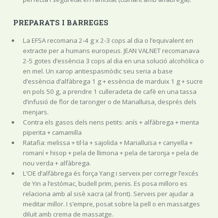
PREPARATS I BARREGES
La EFSA recomana 2-4 g x 2-3 cops al dia o l’equivalent en
extracte per a humans europeus. JEAN VALNET recomanava
2-5 gotes d’essència 3 cops al dia en una solució alcohòlica o
en mel. Un xarop antiespasmòdic seu seria a base
d’essència d’alfàbrega 1 g + essència de marduix 1 g + sucre
en pols 50 g, a prendre 1 culleradeta de cafè en una tassa
d’infusió de flor de taronger o de Marialluïsa, després dels
menjars.
Contra els gasos dels nens petits: anís + alfàbrega + menta
piperita + camamilla
Ratafia: melissa + til·la + sajolida + Marialluïsa + canyella +
romaní + hisop + pela de llimona + pela de taronja + pela de
nou verda + alfàbrega.
L’OE d’alfàbrega és força Yang i serveix per corregir l’excés
de Yin a l’estómac, budell prim, penis. Es posa milloro es
relaciona amb al sisè xacra (al front). Serveis per ajudar a
meditar millor. I s’empre, posat sobre la pell o en massatges
diluït amb crema de massatge.