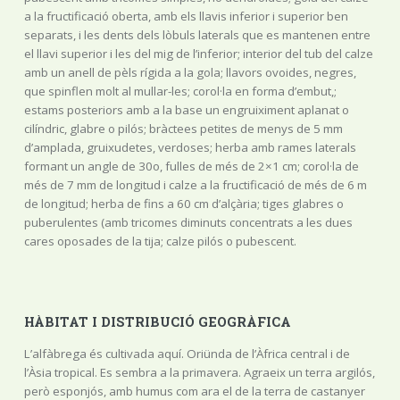
a la fructificació oberta, amb els llavis inferior i superior ben
separats, i les dents dels lòbuls laterals que es mantenen entre
el llavi superior i les del mig de l’inferior; interior del tub del calze
amb un anell de pèls rígida a la gola; llavors ovoides, negres,
que spinflen molt al mullar-les; corol·la en forma d’embut,;
estams posteriors amb a la base un engruiximent aplanat o
cilíndric, glabre o pilós; bràctees petites de menys de 5 mm
d’amplada, gruixudetes, verdoses; herba amb rames laterals
formant un angle de 30o, fulles de més de 2×1 cm; corol·la de
més de 7 mm de longitud i calze a la fructificació de més de 6 m
de longitud; herba de fins a 60 cm d’alçària; tiges glabres o
puberulentes (amb tricomes diminuts concentrats a les dues
cares oposades de la tija; calze pilós o pubescent.
HÀBITAT I DISTRIBUCIÓ GEOGRÀFICA
L’alfàbrega és cultivada aquí. Oriünda de l’Àfrica central i de
l’Àsia tropical. Es sembra a la primavera. Agraeix un terra argilós,
però esponjós, amb humus com ara el de la terra de castanyer