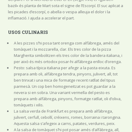
bazil» és planta de Mart sota el signe de l’Escorpí. El suc aplicat a
les picades d’escorpí, o abella o vespa alleuja el dolor i la
inflamació. I ajuda a accelerar el part.
USOS CULINARIS
A les pizzes s’hi posa tant orenga com alfàbrega, amés del
tomàquet i la mozzarella, clar. Els tres color de la pizza
Margherita simbolitzen els tres color de la bandera italiana, i
per això és més ortodox posar-hi alfàbrega enlloc d’orenga.
Pesto: salsa típica italiana per afegir a la pasta eixuta. Es
prepara amb oli, alfàbrega tendra, pinyons, julivert, all, tot
ben trinxat i una mica de formatge recent ratllat del tipus
parmesà. Un cop ben homogeneïtzat es pot guardar a la
nevera si en sobra. Una variant vermella del pesto es
prepara amb alfàbrega, pinyons, formatge ratllat, oli d’oliva,
tomàquets i xilis.
La salsa verda de Frankfurt es prepara amb alfàbrega,
julivert, cerfull, cebollí, créixens, romes, borraina i tarongina.
Aquesta salsa s’afegeix a carns, patates, verdures, peix.
A la salsa de tomàquet s’hi pot posar amés d’alfàbrega, all,