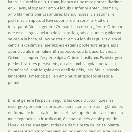
laterals. Corol·la de 8-10 mm, blanca o una mica porpra dividida
en 2 llavis, el superior amb 4 lòbuls i l’inferior enter. Estams 4,
amb filaments blancs i anteres blanquinoses. Els estams i el
pistil únic arrapats al llavi superior de la corol·la. Fruit en
tetraqueni. Dins el gènere Ocimum hi ha el sub-gènere Ocimum
que es distingeix pel tub de la corol·la gibós al punt mig dilatant-
se cap a la boca, el llavi posterior amb 4 lòbuls regulars o am el
central excedint els laterals; els estams posteriors arquejats i
apendiculats (normalment), i pubescents a la base. La secció
Ocimum comprèn l’espècie típica Ocimim basilicum. Es distingeix
per les bràctees persistents; el calze amb la gola oberta a la
fructificació, amb la gola amb anell de pèls, i els lòbuls laterals
lanceolats, simètrics; pol·len amb murs angulosos al reticle
primari.
Dins el gènere l’espècie, seguint les claus dicotòmiques, es
distingeix per tenir les bràctees persistents,, i no tenir glàndules
en forma de bol sota les cimes; el llavi superior del calze no està
molt expandit a la fructificació, és oboval, més ample prop de
l’àpex, sense amagar vist des de dalt la resta del calze; planta
pubescent amb tricomes simples, no dendroides; gola del calze