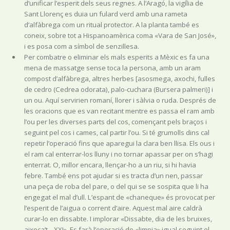
d’unificar l’esperit dels seus regnes. A l’Aragó, la vigília de
Sant Llorenç es duia un fulard verd amb una rameta
d’alfàbrega com un ritual protector. A la planta també es
coneix, sobre tot a Hispanoamèrica coma «Vara de San José»,
i es posa com a símbol de senzillesa.
Per combatre o eliminar els mals esperits a Mèxic es fa una
mena de massatge sense toca la persona, amb un aram
compost d’alfàbrega, altres herbes [asosmega, axochi, fulles
de cedro (Cedrea odorata), palo-cuchara (Bursera palmeri)] i
un ou. Aquí servirien romaní, llorer i sàlvia o ruda. Després de
les oracions que es van recitant mentre es passa el ram amb
l’ou per les diverses parts del cos, començant pels braços i
seguint pel cos i cames, cal partir l’ou. Si té grumolls dins cal
repetir l’operació fins que aparegui la clara ben llisa. Els ous i
el ram cal enterrar-los lluny i no tornar apassar per on s’hagi
enterrat. O, millor encara, llençar-ho a un riu, si hi havia
febre. També ens pot ajudar si es tracta d’un nen, passar
una peça de roba del pare, o del qui se se sospita que li ha
engegat el mal d’ull. L’espant de «chaneque» és provocat per
l’esperit de l’aigua o corrent d’aire. Aquest mal aire caldrà
curar-lo en dissabte. I implorar «Dissabte, dia de les bruixes,
aixeca’t ...XX!». Es farà l’operació de «limpia» igual seguint el