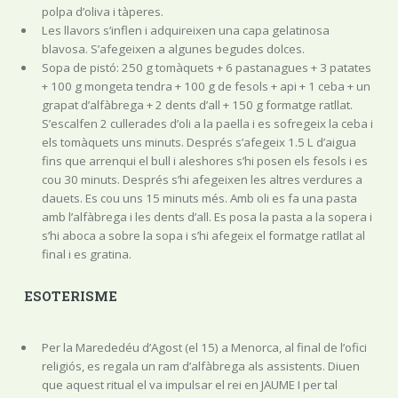
polpa d’oliva i tàperes.
Les llavors s’inflen i adquireixen una capa gelatinosa
blavosa. S’afegeixen a algunes begudes dolces.
Sopa de pistó: 250 g tomàquets + 6 pastanagues + 3 patates
+ 100 g mongeta tendra + 100 g de fesols + api + 1 ceba + un
grapat d’alfàbrega + 2 dents d’all + 150 g formatge ratllat.
S’escalfen 2 cullerades d’oli a la paella i es sofregeix la ceba i
els tomàquets uns minuts. Després s’afegeix 1.5 L d’aigua
fins que arrenqui el bull i aleshores s’hi posen els fesols i es
cou 30 minuts. Després s’hi afegeixen les altres verdures a
dauets. Es cou uns 15 minuts més. Amb oli es fa una pasta
amb l’alfàbrega i les dents d’all. Es posa la pasta a la sopera i
s’hi aboca a sobre la sopa i s’hi afegeix el formatge ratllat al
final i es gratina.
ESOTERISME
Per la Marededéu d’Agost (el 15) a Menorca, al final de l’ofici
religiós, es regala un ram d’alfàbrega als assistents. Diuen
que aquest ritual el va impulsar el rei en JAUME I per tal