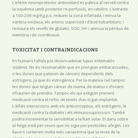
L’efecte neuroprotector antioxidant es palesa al cervell contra
la isquèmia (amb posterior re-perfusió), en ratolins. L’extracte
a 100-200 mg/Kg p.o. redueix la zona infartada, i minva la
xantina-oxidasa, els anions superòxid i d’àcid tiobarbitúric; i
restaura els nivells de glutatió, SOD, SH· i atenua la pèrdua de
memòria i de coordinació.
TOXICITAT I CONTRAINDICACIONS
En humans l’alfals pot desencadenar lupus eritematós
sistèmic. No és recomanable que en prenguin embarassades,
o les dones que pateixin de càncers dependents dels
estrògens, ja que és estrogènica. Per la mateixa raó tampoc
les dones que tinguin càncer de mama, de matriu o d’ovaris
n’haurien de prendre. Tampoc els qui estiguin prenent
medicació contra el refús de teixits d’un òrgan implantat.
L’alfals interaccions amb els anticonceptius, els estrògens, la
medicació contra la diabetis i els immunosupressors. També
podria incrementar la sensibilitat a la llum solar. El dany sobre
el fetge està per veure que no sigui per pesticides afegits. Les
llavors contenen molta més canaverina que la resta de la