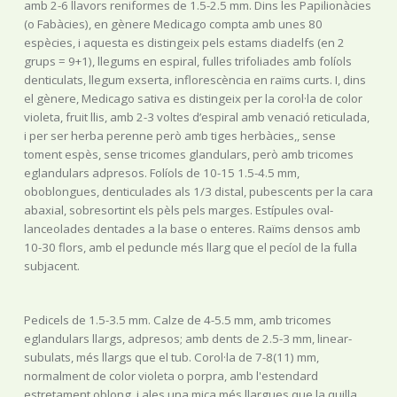
amb 2-6 llavors reniformes de 1.5-2.5 mm. Dins les Papilionàcies
(o Fabàcies), en gènere Medicago compta amb unes 80
espècies, i aquesta es distingeix pels estams diadelfs (en 2
grups = 9+1), llegums en espiral, fulles trifoliades amb folíols
denticulats, llegum exserta, inflorescència en raïms curts. I, dins
el gènere, Medicago sativa es distingeix per la corol·la de color
violeta, fruit llis, amb 2-3 voltes d’espiral amb venació reticulada,
i per ser herba perenne però amb tiges herbàcies,, sense
toment espès, sense tricomes glandulars, però amb tricomes
eglandulars adpresos. Folíols de 10-15 1.5-4.5 mm,
oboblongues, denticulades als 1/3 distal, pubescents per la cara
abaxial, sobresortint els pèls pels marges. Estípules oval-
lanceolades dentades a la base o enteres. Raïms densos amb
10-30 flors, amb el peduncle més llarg que el pecíol de la fulla
subjacent.
Pedicels de 1.5-3.5 mm. Calze de 4-5.5 mm, amb tricomes
eglandulars llargs, adpresos; amb dents de 2.5-3 mm, linear-
subulats, més llargs que el tub. Corol·la de 7-8(11) mm,
normalment de color violeta o porpra, amb l'estendard
estretament oblong, i ales una mica més llargues que la quilla.