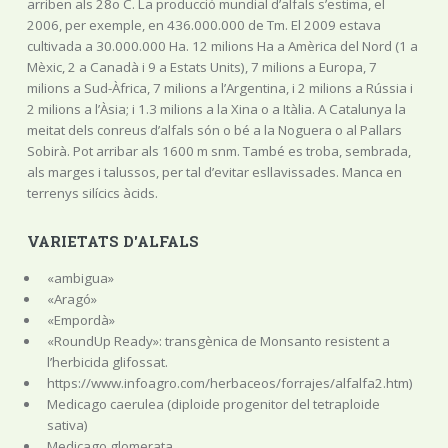
arriben als 28o C. La producció mundial d’alfals s’estima, el
2006, per exemple, en 436.000.000 de Tm. El 2009 estava
cultivada a 30.000.000 Ha. 12 milions Ha a Amèrica del Nord (1 a
Mèxic, 2 a Canadà i 9 a Estats Units), 7 milions a Europa, 7
milions a Sud-Àfrica, 7 milions a l’Argentina, i 2 milions a Rússia i
2 milions a l’Àsia; i 1.3 milions a la Xina o a Itàlia. A Catalunya la
meitat dels conreus d’alfals són o bé a la Noguera o al Pallars
Sobirà. Pot arribar als 1600 m snm. També es troba, sembrada,
als marges i talussos, per tal d’evitar esllavissades. Manca en
terrenys silícics àcids.
VARIETATS D'ALFALS
«ambigua»
«Aragó»
«Empordà»
«RoundUp Ready»: transgènica de Monsanto resistent a
l’herbicida glifossat.
https://www.infoagro.com/herbaceos/forrajes/alfalfa2.htm)
Medicago caerulea (diploide progenitor del tetraploide
sativa)
Medicago glomerata