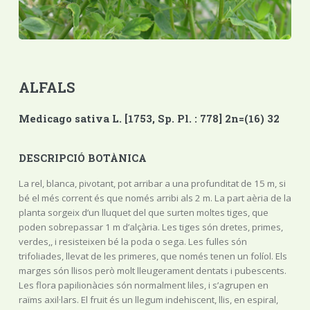
ALFALS
Medicago sativa L. [1753, Sp. Pl. : 778] 2n=(16) 32
DESCRIPCIÓ BOTÀNICA
La rel, blanca, pivotant, pot arribar a una profunditat de 15 m, si
bé el més corrent és que només arribi als 2 m. La part aèria de la
planta sorgeix d’un lluquet del que surten moltes tiges, que
poden sobrepassar 1 m d’alçària. Les tiges són dretes, primes,
verdes,, i resisteixen bé la poda o sega. Les fulles són
trifoliades, llevat de les primeres, que només tenen un folíol. Els
marges són llisos però molt lleugerament dentats i pubescents.
Les flora papilionàcies són normalment liles, i s’agrupen en
raïms axil·lars. El fruit és un llegum indehiscent, llis, en espiral,