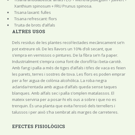
Xanthium spinosum + FRU Prunus spinosa.
Tisana laxant: fulles
Tisana refrescant: flors
Truita de brots d’alfals
ALTRES USOS
Dels residus de les plantes recol·lectades mecànicament se’n
pot extreure oli. De les llavors un 10% d’oli secant, que
s’empra en vernissos o pintures. De la fibra se’n fa paper.
Industrialment s’empra coma font de clorofil·la i beta-carotè.
Amb fang i palla a més de tiges d’alfals i tifes de vaca es feien
les parets, terres i sostres de tova. Les flors es poden emprar
per a fer aigua de colònia alcohòlica. La roba negra
aclarida/rentada amb aigua d’alfals queda sense taques
blanques. Amb alfals sec i palla s’omplen matalassos. El
mateix serviria per a posar-hi els ous a sobre i que no es
trenquin. És una planta que evita l’erosió dels terrellers i
talussos i per això s’ha sembrat als marges de carreteres.
EFECTES FISIOLÒGICS