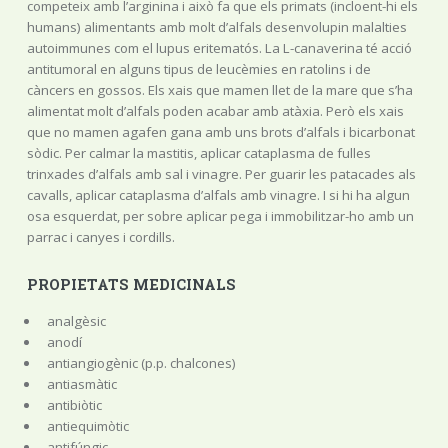
competeix amb l’arginina i això fa que els primats (incloent-hi els
humans) alimentants amb molt d’alfals desenvolupin malalties
autoimmunes com el lupus eritematós. La L-canaverina té acció
antitumoral en alguns tipus de leucèmies en ratolins i de
càncers en gossos. Els xais que mamen llet de la mare que s’ha
alimentat molt d’alfals poden acabar amb atàxia. Però els xais
que no mamen agafen gana amb uns brots d’alfals i bicarbonat
sòdic. Per calmar la mastitis, aplicar cataplasma de fulles
trinxades d’alfals amb sal i vinagre. Per guarir les patacades als
cavalls, aplicar cataplasma d’alfals amb vinagre. I si hi ha algun
osa esquerdat, per sobre aplicar pega i immobilitzar-ho amb un
parrac i canyes i cordills.
PROPIETATS MEDICINALS
analgèsic
anodí
antiangiogènic (p.p. chalcones)
antiasmàtic
antibiòtic
antiequimòtic
antifúngic