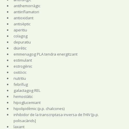
antihemorràgic
antiinflamatori
antioxidant
antisèptic
aperitiu
colagog
depuratiu
diürètic
emmenagog PLA tendra energitzant
estimulant
estrogènic
oxitòcic
nutritiu
febrífug
galactagog REL
hemostàtic
hipoglucemiant
hipolipidèmic (p.p. chalcones)
inhibidor de la transcriptasa inversa de l’HIV [p.p.
polisacàrids]
laxant