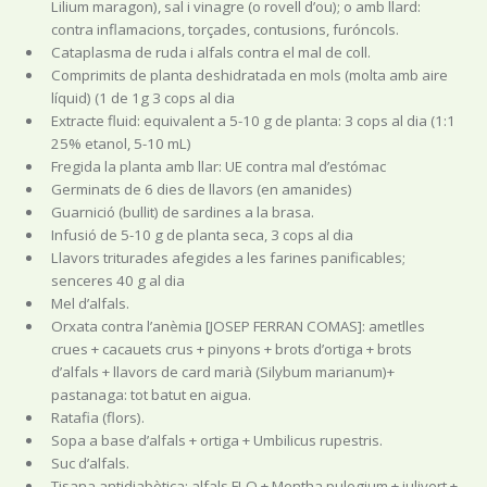
Lilium maragon), sal i vinagre (o rovell d’ou); o amb llard:
contra inflamacions, torçades, contusions, furóncols.
Cataplasma de ruda i alfals contra el mal de coll.
Comprimits de planta deshidratada en mols (molta amb aire
líquid) (1 de 1g 3 cops al dia
Extracte fluid: equivalent a 5-10 g de planta: 3 cops al dia (1:1
25% etanol, 5-10 mL)
Fregida la planta amb llar: UE contra mal d’estómac
Germinats de 6 dies de llavors (en amanides)
Guarnició (bullit) de sardines a la brasa.
Infusió de 5-10 g de planta seca, 3 cops al dia
Llavors triturades afegides a les farines panificables;
senceres 40 g al dia
Mel d’alfals.
Orxata contra l’anèmia [JOSEP FERRAN COMAS]: ametlles
crues + cacauets crus + pinyons + brots d’ortiga + brots
d’alfals + llavors de card marià (Silybum marianum)+
pastanaga: tot batut en aigua.
Ratafia (flors).
Sopa a base d’alfals + ortiga + Umbilicus rupestris.
Suc d’alfals.
Tisana antidiabètica: alfals FLO + Mentha pulegium + julivert +