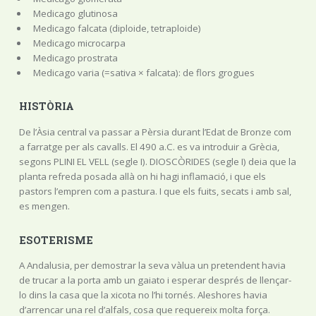
Medicago glutinosa
Medicago falcata (diploide, tetraploide)
Medicago microcarpa
Medicago prostrata
Medicago varia (=sativa × falcata): de flors grogues
HISTÒRIA
De l’Àsia central va passar a Pèrsia durant l’Edat de Bronze com
a farratge per als cavalls. El 490 a.C. es va introduir a Grècia,
segons PLINI EL VELL (segle I). DIOSCÒRIDES (segle I) deia que la
planta refreda posada allà on hi hagi inflamació, i que els
pastors l’empren com a pastura. I que els fuits, secats i amb sal,
es mengen.
ESOTERISME
A Andalusia, per demostrar la seva vàlua un pretendent havia
de trucar a la porta amb un gaiato i esperar després de llençar-
lo dins la casa que la xicota no l’hi tornés. Aleshores havia
d’arrencar una rel d’alfals, cosa que requereix molta força.