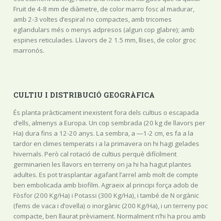
Fruit de 4-8 mm de diàmetre, de color marro fosc al madurar,
amb 2-3 voltes d’espiral no compactes, amb tricomes
eglandulars més o menys adpresos (algun cop glabre); amb
espines reticulades. Llavors de 2 1.5 mm, llises, de color groc
marronós.
CULTIU I DISTRIBUCIÓ GEOGRÀFICA
És planta pràcticament inexistent fora dels cultius o escapada
d’ells, almenys a Europa. Un cop sembrada (20 kg de llavors per
Ha) dura fins a 12-20 anys. La sembra, a ―1-2 cm, es fa a la
tardor en climes temperats i a la primavera on hi hagi gelades
hivernals. Però cal rotació de cultius perquè difícilment
germinarien les llavors en terreny on ja hi ha hagut plantes
adultes. Es pot trasplantar agafant l’arrel amb molt de compte
ben embolicada amb biofilm. Agraeix al principi força adob de
Fòsfor (200 Kg/Ha) i Potassi (300 Kg/Ha), i també de N orgànic
(fems de vaca i d’ovella) o inorgànic (200 Kg/Ha), i un terreny poc
compacte, ben llaurat prèviament. Normalment n’hi ha prou amb