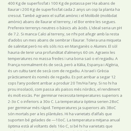
400 Kg de superfosfat i 100 Kg de potassa per Ha abans de
llaurar i 200 Kg de superfosfat cada 2 anys un cop la planta ha
crescut. També agraeix el sulfat amònic i el Molibdè (molibdat
amònic) abans de llaurar el terreny, i el Bor entre les segues.
Prefereix terrenys neutres o bàsics als àcids. L’ideal seria un pH
de 7.2. Si manca Calci al terreny, se n’hi pot afegir amb la resta
d’adobs un mes abans de sembrar i llaurar. Tolera una miqueta
de salinitat però no els sòls rics en Manganès o Alumini. El sòl
hauria de tenir una profunditat d’almenys 60 cm. Agraeix les
temperatures no massa fredes i una bona saó o el regadiu. A
França normalment és de secà, però a Itàlia, Espanya i Algèria,
és un cultiu tant de secà com de regadiu. A Israel i Grècia
pràcticament és només de regadiu. Es pot arribar a segar 12
cops l’any podent arribar a produir 20 Tm/Ha l’any. Si no hi ha
prou insolació, com passa als països més nòrdics, el rendiment
és molt escàs. Per germinar necessita temperatures superiors a
2-3o C o inferiors a 30o C. La temperatura òptima serien 28oC
per germinar més ràpid. Temperatures ja superiors als 38oC
són mortals per a les plàntules. Hi ha varietats d’alfals que
suporten bé gelades de ―10oC. La temperatura mitjana anual
òptima està al voltants dels 16o C, si bé hi ha varietats que