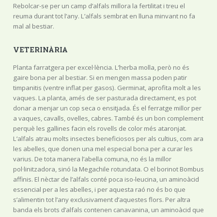
Rebolcar-se per un camp d’alfals millora la fertilitat i treu el
reuma durant tot l’any. L’alfals sembrat en lluna minvant no fa
mal al bestiar.
VETERINÀRIA
Planta farratgera per excel·lència. L’herba molla, però no és
gaire bona per al bestiar. Si en mengen massa poden patir
timpanitis (ventre inflat per gasos). Germinat, aprofita molt a les
vaques. La planta, amés de ser pasturada directament, es pot
donar a menjar un cop seca o ensitjada. És el ferratge millor per
a vaques, cavalls, ovelles, cabres. També és un bon complement
perquè les gallines facin els rovells de color més ataronjat.
L’alfals atrau molts insectes beneficiosos per als cultius, com ara
les abelles, que donen una mel especial bona per a curar les
varius. De tota manera l’abella comuna, no és la millor
pol·linitzadora, sinó la Megachile rotundata. O el borinot Bombus
affinis. El nèctar de l’alfals conté poca iso-leucina, un aminoàcid
essencial per a les abelles, i per aquesta raó no és bo que
s’alimentin tot l’any exclusivament d’aquestes flors. Per altra
banda els brots d’alfals contenen canavanina, un aminoàcid que