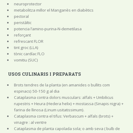
neuroprotector
metabolitza millor el Manganès en diabètics
pectoral
peristàltic
potencia l’amino-purina-N-demetilasa
reforçant
refrescant FLOR
tint groc (LLA)
tònic cardíac FLO
vomitiu (SUC)
USOS CULINARIS I PREPARATS
Brots tendres de la planta (en amanides o bullits com
espinacs) 50-150 g al dia
Cataplasma contra dolors musculars: alfals + Umbilicus
rupestris + Heura (Hedera helix) + mostassa (Sinapis nigra) +
farina de llinosa (Linum usitatissimum).
Cataplasma contra el tifus: Verbascum + alfals (brots) +
vinagre : al ventre
Cataplasma de planta capolada sola; o amb seva ( bulb de