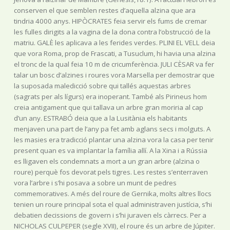
conserven el que semblen restes d’aquella alzina que ara
tindria 4000 anys. HIPÒCRATES feia servir els fums de cremar
les fulles dirigits a la vagina de la dona contra l’obstrucció de la
matriu. GALÈ les aplicava a les ferides verdes. PLINI EL VELL deia
que vora Roma, prop de Frascati, a Tusuclum, hi havia una alzina
el tronc de la qual feia 10 m de cricumferència. JULI CÈSAR va fer
talar un bosc d’alzines i roures vora Marsella per demostrar que
la suposada maledicció sobre qui tallés aquestas arbres
(sagrats per als lígurs) era inoperant. També als Pirineus hom
creia antigament que qui tallava un arbre gran moriria al cap
d’un any. ESTRABÓ deia que a la Lusitània els habitants
menjaven una part de l’any pa fet amb aglans secs i molguts. A
les masies era tradicció plantar una alzina vora la casa per tenir
present quan es va implantar la família allí. A la Xina i a Rússia
es lligaven els condemnats a mort a un gran arbre (alzina o
roure) perquè fos devorat pels tigres. Les restes s’enterraven
vora l’arbre i s’hi posava a sobre un munt de pedres
commemoratives. A més del roure de Gernika, molts altres llocs
tenien un roure principal sota el qual administraven justícia, s’hi
debatien decissions de govern i s’hi juraven els càrrecs. Per a
NICHOLAS CULPEPER (segle XVII), el roure és un arbre de Júpiter.