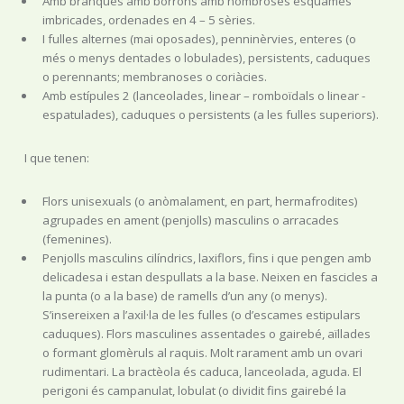
Amb branques amb borrons amb nombroses esquames
imbricades, ordenades en 4 – 5 sèries.
I fulles alternes (mai oposades), penninèrvies, enteres (o
més o menys dentades o lobulades), persistents, caduques
o perennants; membranoses o coriàcies.
Amb estípules 2 (lanceolades, linear – romboïdals o linear -
espatulades), caduques o persistents (a les fulles superiors).
I que tenen:
Flors unisexuals (o anòmalament, en part, hermafrodites)
agrupades en ament (penjolls) masculins o arracades
(femenines).
Penjolls masculins cilíndrics, laxiflors, fins i que pengen amb
delicadesa i estan despullats a la base. Neixen en fascicles a
la punta (o a la base) de ramells d’un any (o menys).
S’insereixen a l’axil·la de les fulles (o d’escames estipulars
caduques). Flors masculines assentades o gairebé, aïllades
o formant glomèruls al raquis. Molt rarament amb un ovari
rudimentari. La bractèola és caduca, lanceolada, aguda. El
perigoni és campanulat, lobulat (o dividit fins gairebé la