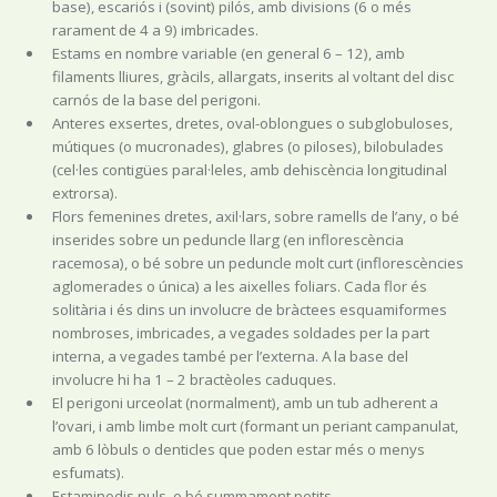
base), escariós i (sovint) pilós, amb divisions (6 o més
rarament de 4 a 9) imbricades.
Estams en nombre variable (en general 6 – 12), amb
filaments lliures, gràcils, allargats, inserits al voltant del disc
carnós de la base del perigoni.
Anteres exsertes, dretes, oval-oblongues o subglobuloses,
mútiques (o mucronades), glabres (o piloses), bilobulades
(cel·les contigües paral·leles, amb dehiscència longitudinal
extrorsa).
Flors femenines dretes, axil·lars, sobre ramells de l’any, o bé
inserides sobre un peduncle llarg (en inflorescència
racemosa), o bé sobre un peduncle molt curt (inflorescències
aglomerades o única) a les aixelles foliars. Cada flor és
solitària i és dins un involucre de bràctees esquamiformes
nombroses, imbricades, a vegades soldades per la part
interna, a vegades també per l’externa. A la base del
involucre hi ha 1 – 2 bractèoles caduques.
El perigoni urceolat (normalment), amb un tub adherent a
l’ovari, i amb limbe molt curt (formant un periant campanulat,
amb 6 lòbuls o denticles que poden estar més o menys
esfumats).
Estaminodis nuls, o bé summament petits.