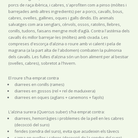
porcs de raça ibèrica, i cabres, s'aprofiten com a pinso (mòltes i
barrejades amb altres ingredients) per a porcs, cavalls, bous,
cabres, ovelles, gallines, oques i galls dindis. Els animals
salvatges com ara senglars, cérvols, ossos, ratolins, llebres,
conills, tudons, faisans mengne molt d’aglà. Contra l'astènia dels
cavalls és millor barrejar-les (mòltes) amb civada. Les
compreses d'escorça d’alzina o roure amb vi calent i pela de
magrana (a la part alta de l'abdomen) combaten la pulmonia
dels cavalls. Les fulles d’alzina són un bon aliment per al bestiar
(ovelles, cabres), sobretot a l'hivern.
El roure s’ha emprat contra
diarrees en conills (rames)
diarrees en gossos (rel + rel de maduixera)
diarrees en oques (aglans + canemons + fajols)
L’alzina surera (Quercus suber) s’ha emprat contra:
diarrees, hemorràgies i problemes de la pell en les cabres
(decocció del suro)
ferides (cendra del suro), evita que acudeixin els tàvecs
sarna en ovelles i cabres (decocció de la cendre del suro)