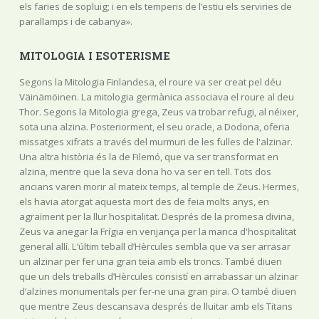
els faries de sopluig; i en els temperis de l’estiu els serviries de
parallamps i de cabanya».
MITOLOGIA I ESOTERISME
Segons la Mitologia Finlandesa, el roure va ser creat pel déu
Väinämöinen. La mitologia germànica associava el roure al deu
Thor. Segons la Mitologia grega, Zeus va trobar refugi, al néixer,
sota una alzina. Posteriorment, el seu oracle, a Dodona, oferia
missatges xifrats a través del murmuri de les fulles de l'alzinar.
Una altra història és la de Filemó, que va ser transformat en
alzina, mentre que la seva dona ho va ser en tell. Tots dos
ancians varen morir al mateix temps, al temple de Zeus. Hermes,
els havia atorgat aquesta mort des de feia molts anys, en
agraïment per la llur hospitalitat. Després de la promesa divina,
Zeus va anegar la Frígia en venjança per la manca d'hospitalitat
general allí. L’últim teball d’Hèrcules sembla que va ser arrasar
un alzinar per fer una gran teia amb els troncs. També diuen
que un dels treballs d’Hèrcules consistí en arrabassar un alzinar
d’alzines monumentals per fer-ne una gran pira. O també diuen
que mentre Zeus descansava després de lluitar amb els Titans