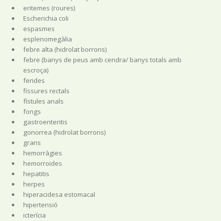
eritemes (roures)
Escherichia coli
espasmes
esplenomegàlia
febre alta (hidrolat borrons)
febre (banys de peus amb cendra/ banys totals amb
escroça)
ferides
fissures rectals
fístules anals
fongs
gastroenteritis
gonorrea (hidrolat borrons)
grans
hemorràgies
hemorroides
hepatitis
herpes
hiperacidesa estomacal
hipertensió
icterícia