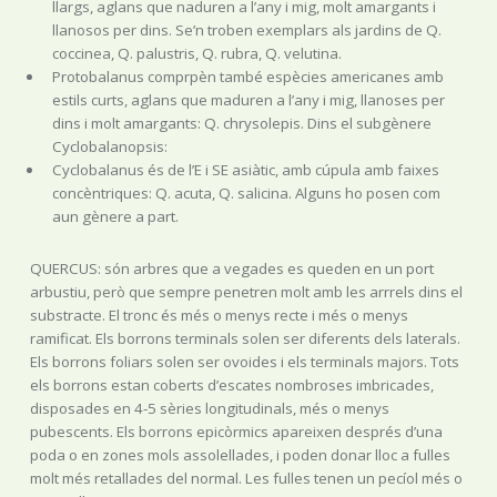
llargs, aglans que naduren a l’any i mig, molt amargants i
llanosos per dins. Se’n troben exemplars als jardins de Q.
coccinea, Q. palustris, Q. rubra, Q. velutina.
Protobalanus comprpèn també espècies americanes amb
estils curts, aglans que maduren a l’any i mig, llanoses per
dins i molt amargants: Q. chrysolepis. Dins el subgènere
Cyclobalanopsis:
Cyclobalanus és de l’E i SE asiàtic, amb cúpula amb faixes
concèntriques: Q. acuta, Q. salicina. Alguns ho posen com
aun gènere a part.
QUERCUS: són arbres que a vegades es queden en un port
arbustiu, però que sempre penetren molt amb les arrrels dins el
substracte. El tronc és més o menys recte i més o menys
ramificat. Els borrons terminals solen ser diferents dels laterals.
Els borrons foliars solen ser ovoides i els terminals majors. Tots
els borrons estan coberts d’escates nombroses imbricades,
disposades en 4-5 sèries longitudinals, més o menys
pubescents. Els borrons epicòrmics apareixen després d’una
poda o en zones mols assolellades, i poden donar lloc a fulles
molt més retallades del normal. Les fulles tenen un pecíol més o