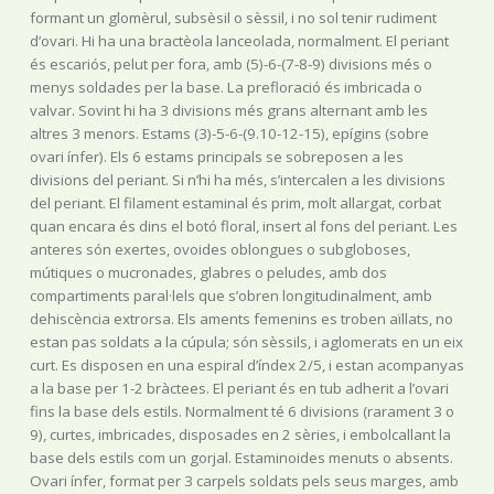
formant un glomèrul, subsèsil o sèssil, i no sol tenir rudiment
d’ovari. Hi ha una bractèola lanceolada, normalment. El periant
és escariós, pelut per fora, amb (5)-6-(7-8-9) divisions més o
menys soldades per la base. La prefloració és imbricada o
valvar. Sovint hi ha 3 divisions més grans alternant amb les
altres 3 menors. Estams (3)-5-6-(9.10-12-15), epígins (sobre
ovari ínfer). Els 6 estams principals se sobreposen a les
divisions del periant. Si n’hi ha més, s’intercalen a les divisions
del periant. El filament estaminal és prim, molt allargat, corbat
quan encara és dins el botó floral, insert al fons del periant. Les
anteres són exertes, ovoides oblongues o subgloboses,
mútiques o mucronades, glabres o peludes, amb dos
compartiments paral·lels que s’obren longitudinalment, amb
dehiscència extrorsa. Els aments femenins es troben aïllats, no
estan pas soldats a la cúpula; són sèssils, i aglomerats en un eix
curt. Es disposen en una espiral d’índex 2/5, i estan acompanyas
a la base per 1-2 bràctees. El periant és en tub adherit a l’ovari
fins la base dels estils. Normalment té 6 divisions (rarament 3 o
9), curtes, imbricades, disposades en 2 sèries, i embolcallant la
base dels estils com un gorjal. Estaminoides menuts o absents.
Ovari ínfer, format per 3 carpels soldats pels seus marges, amb