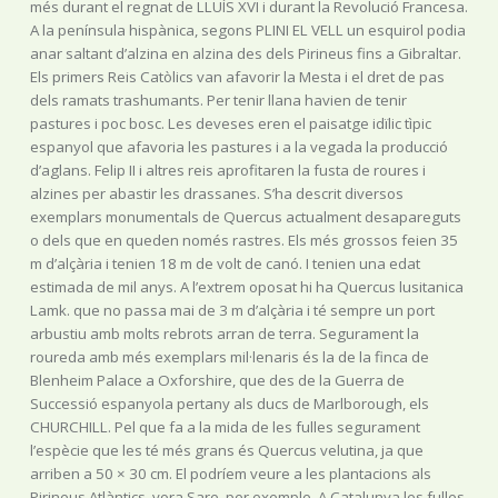
més durant el regnat de LLUÍS XVI i durant la Revolució Francesa.
A la península hispànica, segons PLINI EL VELL un esquirol podia
anar saltant d’alzina en alzina des dels Pirineus fins a Gibraltar.
Els primers Reis Catòlics van afavorir la Mesta i el dret de pas
dels ramats trashumants. Per tenir llana havien de tenir
pastures i poc bosc. Les deveses eren el paisatge idïlic tìpic
espanyol que afavoria les pastures i a la vegada la producció
d’aglans. Felip II i altres reis aprofitaren la fusta de roures i
alzines per abastir les drassanes. S’ha descrit diversos
exemplars monumentals de Quercus actualment desapareguts
o dels que en queden només rastres. Els més grossos feien 35
m d’alçària i tenien 18 m de volt de canó. I tenien una edat
estimada de mil anys. A l’extrem oposat hi ha Quercus lusitanica
Lamk. que no passa mai de 3 m d’alçària i té sempre un port
arbustiu amb molts rebrots arran de terra. Segurament la
roureda amb més exemplars mil·lenaris és la de la finca de
Blenheim Palace a Oxforshire, que des de la Guerra de
Successió espanyola pertany als ducs de Marlborough, els
CHURCHILL. Pel que fa a la mida de les fulles segurament
l’espècie que les té més grans és Quercus velutina, ja que
arriben a 50 × 30 cm. El podríem veure a les plantacions als
Pirineus Atlàntics, vora Sare, per exemple. A Catalunya les fulles