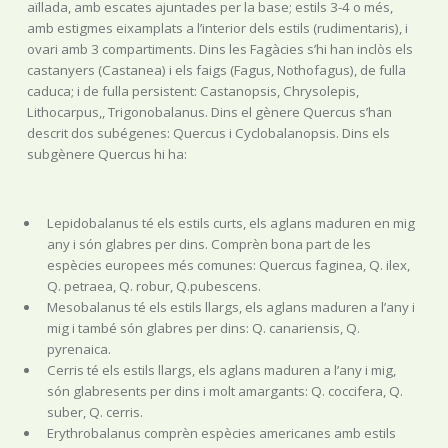
aïllada, amb escates ajuntades per la base; estils 3-4 o més,
amb estigmes eixamplats a l’interior dels estils (rudimentaris), i
ovari amb 3 compartiments. Dins les Fagàcies s’hi han inclòs els
castanyers (Castanea) i els faigs (Fagus, Nothofagus), de fulla
caduca; i de fulla persistent: Castanopsis, Chrysolepis,
Lithocarpus,, Trigonobalanus. Dins el gènere Quercus s’han
descrit dos subégenes: Quercus i Cyclobalanopsis. Dins els
subgènere Quercus hi ha:
Lepidobalanus té els estils curts, els aglans maduren en mig
any i són glabres per dins. Comprèn bona part de les
espècies europees més comunes: Quercus faginea, Q. ilex,
Q. petraea, Q. robur, Q.pubescens.
Mesobalanus té els estils llargs, els aglans maduren a l’any i
mig i també són glabres per dins: Q. canariensis, Q.
pyrenaica.
Cerris té els estils llargs, els aglans maduren a l’any i mig,
són glabresents per dins i molt amargants: Q. coccifera, Q.
suber, Q. cerris.
Erythrobalanus comprèn espècies americanes amb estils