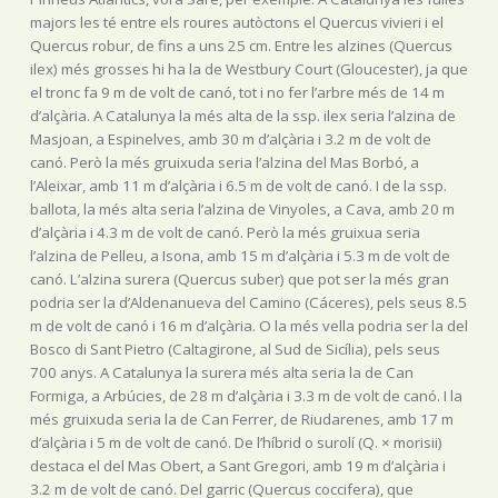
majors les té entre els roures autòctons el Quercus vivieri i el
Quercus robur, de fins a uns 25 cm. Entre les alzines (Quercus
ilex) més grosses hi ha la de Westbury Court (Gloucester), ja que
el tronc fa 9 m de volt de canó, tot i no fer l’arbre més de 14 m
d’alçària. A Catalunya la més alta de la ssp. ilex seria l’alzina de
Masjoan, a Espinelves, amb 30 m d’alçària i 3.2 m de volt de
canó. Però la més gruixuda seria l’alzina del Mas Borbó, a
l’Aleixar, amb 11 m d’alçària i 6.5 m de volt de canó. I de la ssp.
ballota, la més alta seria l’alzina de Vinyoles, a Cava, amb 20 m
d’alçària i 4.3 m de volt de canó. Però la més gruixua seria
l’alzina de Pelleu, a Isona, amb 15 m d’alçària i 5.3 m de volt de
canó. L’alzina surera (Quercus suber) que pot ser la més gran
podria ser la d’Aldenanueva del Camino (Cáceres), pels seus 8.5
m de volt de canó i 16 m d’alçària. O la més vella podria ser la del
Bosco di Sant Pietro (Caltagirone, al Sud de Sicília), pels seus
700 anys. A Catalunya la surera més alta seria la de Can
Formiga, a Arbúcies, de 28 m d’alçària i 3.3 m de volt de canó. I la
més gruixuda seria la de Can Ferrer, de Riudarenes, amb 17 m
d’alçària i 5 m de volt de canó. De l’híbrid o surolí (Q. × morisii)
destaca el del Mas Obert, a Sant Gregori, amb 19 m d’alçària i
3.2 m de volt de canó. Del garric (Quercus coccifera), que