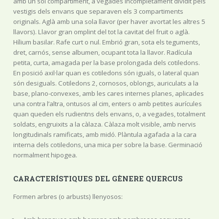
amb un sol compartiment, a vegades incompletament dividit pels
vestigis dels envans que separaven els 3 compartiments
originals. Aglà amb una sola llavor (per haver avortat les altres 5
llavors). Llavor gran omplint del tot la cavitat del fruit o aglà.
Hílium basilar. Rafe curt o nul. Embrió gran, sota els teguments,
dret, carnós, sense albumen, ocupant tota la llavor. Radícula
petita, curta, amagada per la base prolongada dels cotiledons.
En posició axil·lar quan es cotiledons són iguals, o lateral quan
són desiguals. Cotiledons 2, cornosos, oblongs, auriculats a la
base, plano-convexes, amb les cares internes planes, aplicades
una contra l’altra, ontusos al cim, enters o amb petites aurícules
quan queden els rudientns dels envans, o, a vegades, totalment
soldats, engruixits a la càlaza. Càlaza molt visible, amb nervis
longitudinals ramificats, amb midó. Plàntula agafada a la cara
interna dels cotiledons, una mica per sobre la base. Germinació
normalment hipogea.
CARACTERÍSTIQUES DEL GÈNERE QUERCUS
Formen arbres (o arbusts) llenyosos: