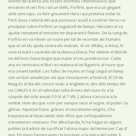
eixiren de la terra uns éssers enormes i monstruosos que
envairen el cel i fins i tot un d’ells, Porfirió, que era un gegant
amb cent caps, va ferir greument Hera i qui pretenia violar-la.
Però Zeus s’adonà del que passava i acudí a socórrer Hera i va
precipitar sobre Porfirió un reguitzell de llamps. Hèrcules el va
ajudar rematant el monstre tot disparant-li fletxes. De la sang de
Porfirió en va néixer un roure per tal de recordar als humans
que el cel els ajuda contra els malvats. Al cor d’Itàlia, a Arícia, hi
vivia el marit i sacerdot de la deessa Diana. Per obtenir el títol de
rei del bosc havia tingut que matar el seu predecessor. Cada
any es renovava el títol i es matava el rei lligant-lo al roure que
era creamt també. Les fulles de roures on hagi caigut un llamp
són un bon amulet per als que s’incorporen a l’exèrcit. El 29 de
Maig és el dia del «roure reial» a Anglaterra, des dels temps del
rei CARLES II. En el calendari celta el mes del roure és a la
cúspide del cicle anual (10-VI al 7-VII). L’alzina s’associa a la
virilitat. Hom diu que «són per sempre seus el regne, el poder i la
glòria». Aquesta frase, gràcies al sincretisme religiós, s’ha
traspassat al ritual catòlic dels oficis que col·loquialment
s’anomenen «misses». Per altra banda, hi ha hagut en alguns
pobles la tradició de sacrificar l'alzina major del terme per Cap d’
Any. Els joves l’arrencaven i la posaven a la plaça del poble; li