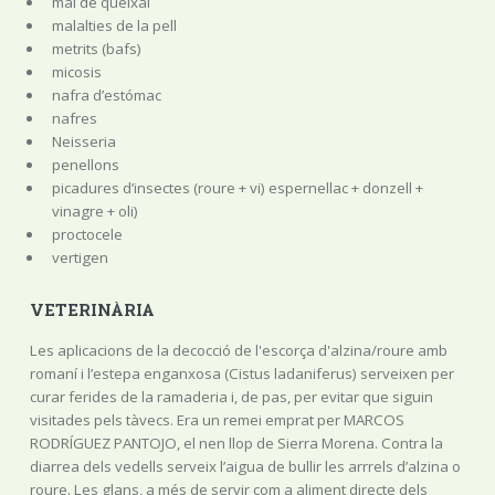
mal de queixal
malalties de la pell
metrits (bafs)
micosis
nafra d’estómac
nafres
Neisseria
penellons
picadures d’insectes (roure + vi) espernellac + donzell +
vinagre + oli)
proctocele
vertigen
VETERINÀRIA
Les aplicacions de la decocció de l'escorça d'alzina/roure amb
romaní i l’estepa enganxosa (Cistus ladaniferus) serveixen per
curar ferides de la ramaderia i, de pas, per evitar que siguin
visitades pels tàvecs. Era un remei emprat per MARCOS
RODRÍGUEZ PANTOJO, el nen llop de Sierra Morena. Contra la
diarrea dels vedells serveix l’aigua de bullir les arrrels d’alzina o
roure. Les glans, a més de servir com a aliment directe dels