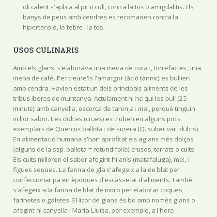
oli calent s'aplica al pit o coll, contra la tos o amigdalitis. Els
banys de peus amb cendres es recomanen contra la
hipertensió, la febre i la tos.
USOS CULINARIS
Amb els glans, s’elaborava una mena de coca i, torrefactes, una
mena de cafè. Per treure'ls l'amargor (àcid tànnic) es bullien
amb cendra. Havien estat un dels principals aliments de les
tribus iberes de muntanya. Actulament hi ha qui les bull (25
minuts) amb canyella, escorça de taronja i mel, perquè tinguin
millor sabor. Les dolces (crues) es troben en alguns pocs
exemplars de Quercus ballota i de surera (Q. suber var. dulcis).
En alimentació humana s'han aprofitat els aglans més dolços
(alguns de la ssp. ballota = rotundifolia) crusos, torrats o cuits.
Els cuits milloren el sabor afegint-hi anís (matafaluga), mel, i
figues seques. La farina de gla s'afegeix a la de blat per
confeccionar pa en èpoques d'escassetat d'aliments. També
s'afegeix a la farina de blat de moro per elaborar coques,
farinetes o galetes. El licor de glans és bo amb només glans o
afegint-hi canyella i Maria-Lluïsa, per exemple, a l'hora