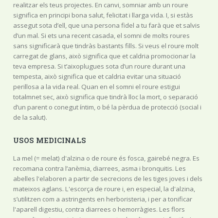
realitzar els teus projectes. En canvi, somniar amb un roure
significa en principi bona salut, felicitat i llarga vida. I, si estàs
assegut sota d’ell, que una persona fidel a tu farà que et salvis
d’un mal. Si ets una recent casada, el somni de molts roures
sans significarà que tindràs bastants fills. Si veus el roure molt
carregat de glans, això significa que et caldria promocionar la
teva empresa. Si t’aixoplugues sota d’un roure durant una
tempesta, això significa que et caldria evitar una situació
perillosa a la vida real. Quan en el somni el roure estigui
totalmnet sec, això significa que tindrà lloc la mort, o separació
d’un parent o conegut íntim, o bé la pèrdua de protecció (social i
de la salut).
USOS MEDICINALS
La mel (= melat) d'alzina o de roure és fosca, gairebé negra. Es
recomana contra l’anèmia, diarrees, asma i bronquitis. Les
abelles l'elaboren a partir de secrecions de les tiges joves i dels
mateixos aglans. L'escorça de roure i, en especial, la d'alzina,
s’utilitzen com a astringents en herboristeria, i per a tonificar
l'aparell digestiu, contra diarrees o hemorràgies. Les flors