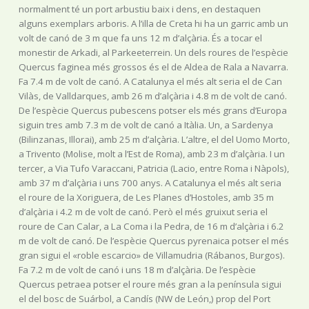
normalment té un port arbustiu baix i dens, en destaquen
alguns exemplars arboris. A l’illa de Creta hi ha un garric amb un
volt de canó de 3 m que fa uns 12 m d’alçària. És a tocar el
monestir de Arkadi, al Parkeeterrein. Un dels roures de l’espècie
Quercus faginea més grossos és el de Aldea de Rala a Navarra.
Fa 7.4 m de volt de canó. A Catalunya el més alt seria el de Can
Vilàs, de Valldarques, amb 26 m d’alçària i 4.8 m de volt de canó.
De l’espècie Quercus pubescens potser els més grans d’Europa
siguin tres amb 7.3 m de volt de canó a Itàlia. Un, a Sardenya
(Bilinzanas, Illorai), amb 25 m d’alçària. L’altre, el del Uomo Morto,
a Trivento (Molise, molt a l’Est de Roma), amb 23 m d’alçària. I un
tercer, a Via Tufo Varaccani, Patricia (Lacio, entre Roma i Nàpols),
amb 37 m d’alçària i uns 700 anys. A Catalunya el més alt seria
el roure de la Xoriguera, de Les Planes d’Hostoles, amb 35 m
d’alçària i 4.2 m de volt de canó. Però el més gruixut seria el
roure de Can Calar, a La Coma i la Pedra, de 16 m d’alçària i 6.2
m de volt de canó. De l’espècie Quercus pyrenaica potser el més
gran sigui el «roble escarcio» de Villamudria (Rábanos, Burgos).
Fa 7.2 m de volt de canó i uns 18 m d’alçària. De l’espècie
Quercus petraea potser el roure més gran a la península sigui
el del bosc de Suárbol, a Candís (NW de León,) prop del Port