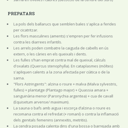
PREPATARS
La pols dels ballarucs que semblen bales s'aplica a ferides
per cicatritzar.
Les flors masculines (aments) s'empren per fer infusions
contra les diarrees infantils.
Les arrels poden combatre la caiguda de cabells en ús
extern, o les càries en els queixals i dents.
Les fulles s’han emprat contra mal de queixal, càlculs
d'oxalats (Quercus stenophylla). En cataplasmes (mòltes)
s'apliquen calents a la zona afectada per ciàtica o de la
sarna.
"Flors Astringents": alzina o roure + malva (Malva sylvestris,
fulles) + plantatge (Plantago major) + Quassia amara +
sanguinària menor (Paronychia argentea) + cua de cavall
(Equisetum arvense/ maximum).
La sauna o bafs amb aigua i escorça d’alzina o roure es
recomana contra el refredat (+ romaní) o contra la inflamació
dels genitals femenins (annexitis, metritis).
La cendra posada calenta dins d'una bossa o barrejada amb