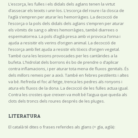
L’escorça, les fulles i els didals dels aglans tenen la virtut
d’assecar els teixits i unir-los. L’escorça del roure i la closca de
l’aglà s’empren per aturar les hemorràgies. La decocció de
l’escorça o la pols dels didals dels aglans s’empren per aturar
els vòmits de sang o altres hemorràgies, també diarrees o
espermatorrea. La pols d’aglà presa amb vi provoca l’orina i
ajuda a resisitir els verins d’origen animal. La decocció de
l’escorça amb llet ajuda a resistir els tòxics d’origen vegetal.
També cura les lesions provocades per les cantàrides a la
bufeta. L’hidrolat dels borrons és bo de prendre o d’aplicar
contra inflamacions, i per aturar tota mena de fluxos genitals. És
dels millors remeis per a això. També en febres pestilents i altes
va bé. Refreda el foc al fetge, trenca les pedres als ronyons i
atura els fluxos de la dona. La decocció de les fulles actua igual.
Contra les crostes que creixen va molt bé l’aigua que queda als
clots dels troncs dels roures després de les pluges.
LITERATURA
El català té dites o frases referides als glans (= gla, aglà):