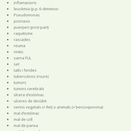
inflamacions
leucèmia (p.p. 6-dimetoxi-
Pseudomonas
psoriasis
puerperi (post-part)
raquitisme
rascades
reuma
rinitis
sarna FUL
set
talls i ferides
tuberculosis (roure)
tumors
tumors cerebrals
úlcera d’estómac
ulceres de decúbit
verins vegetals (+ llet) o animals (+ benzoqionona)
mal d’estómac
mal de coll
mal de panxa