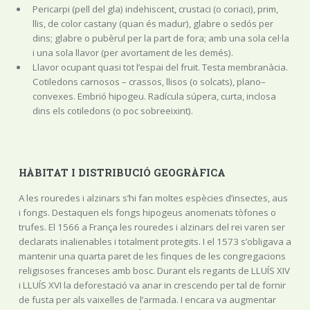
Pericarpi (pell del gla) indehiscent, crustaci (o coriaci), prim,
llis, de color castany (quan és madur), glabre o sedós per
dins; glabre o pubèrul per la part de fora; amb una sola cel·la
i una sola llavor (per avortament de les demés).
Llavor ocupant quasi tot l’espai del fruit. Testa membranàcia.
Cotiledons carnosos – crassos, llisos (o solcats), plano–
convexes. Embrió hipogeu. Radícula súpera, curta, inclosa
dins els cotiledons (o poc sobreeixint).
HÀBITAT I DISTRIBUCIÓ GEOGRÀFICA
A les rouredes i alzinars s’hi fan moltes espècies d’insectes, aus
i fongs. Destaquen els fongs hipogeus anomenats tòfones o
trufes. El 1566 a França les rouredes i alzinars del rei varen ser
declarats inalienables i totalment protegits. I el 1573 s’obligava a
mantenir una quarta paret de les finques de les congregacions
religisoses franceses amb bosc. Durant els regants de LLUÍS XIV
i LLUÍS XVI la deforestació va anar in crescendo per tal de fornir
de fusta per als vaixelles de l’armada. I encara va augmentar