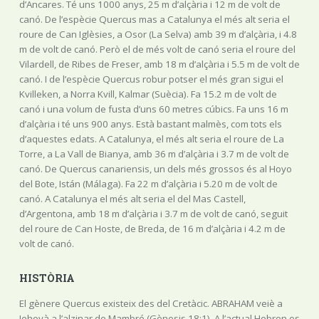
d’Ancares. Té uns 1000 anys, 25 m d’alçària i 12 m de volt de
canó. De l’espècie Quercus mas a Catalunya el més alt seria el
roure de Can Iglèsies, a Osor (La Selva) amb 39 m d’alçària, i 4.8
m de volt de canó. Però el de més volt de canó seria el roure del
Vilardell, de Ribes de Freser, amb 18 m d’alçària i 5.5 m de volt de
canó. I de l’espècie Quercus robur potser el més gran sigui el
Kvilleken, a Norra Kvill, Kalmar (Suècia). Fa 15.2 m de volt de
canó i una volum de fusta d’uns 60 metres cúbics. Fa uns 16 m
d’alçària i té uns 900 anys. Està bastant malmès, com tots els
d’aquestes edats. A Catalunya, el més alt seria el roure de La
Torre, a La Vall de Bianya, amb 36 m d’alçària i 3.7 m de volt de
canó. De Quercus canariensis, un dels més grossos és al Hoyo
del Bote, Istán (Málaga). Fa 22 m d’alçària i 5.20 m de volt de
canó. A Catalunya el més alt seria el del Mas Castell,
d’Argentona, amb 18 m d’alçària i 3.7 m de volt de canó, seguit
del roure de Can Hoste, de Breda, de 16 m d’alçària i 4.2 m de
volt de canó.
HISTÒRIA
El gènere Quercus existeix des del Cretàcic. ABRAHAM veiè a
Jehovà a l’alzinar de Mambré (Gènesis,18:1). A l’actual Hebron es