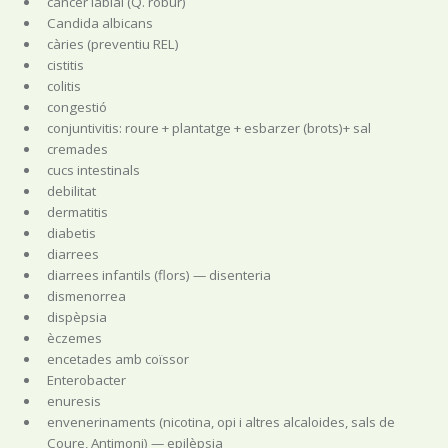
càncer labial (Q. robur)
Candida albicans
càries (preventiu REL)
cistitis
colitis
congestió
conjuntivitis: roure + plantatge + esbarzer (brots)+ sal
cremades
cucs intestinals
debilitat
dermatitis
diabetis
diarrees
diarrees infantils (flors) — disenteria
dismenorrea
dispèpsia
èczemes
encetades amb coïssor
Enterobacter
enuresis
envenerinaments (nicotina, opi i altres alcaloides, sals de
Coure, Antimoni) — epilèpsia