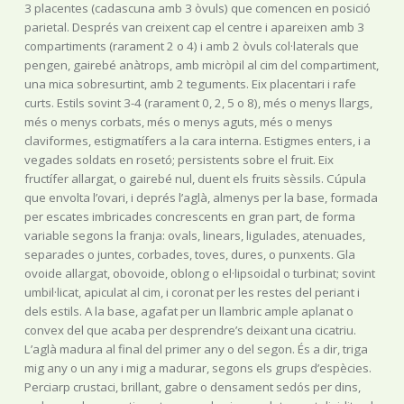
3 placentes (cadascuna amb 3 òvuls) que comencen en posició
parietal. Després van creixent cap el centre i apareixen amb 3
compartiments (rarament 2 o 4) i amb 2 òvuls col·laterals que
pengen, gairebé anàtrops, amb micròpil al cim del compartiment,
una mica sobresurtint, amb 2 teguments. Eix placentari i rafe
curts. Estils sovint 3-4 (rarament 0, 2, 5 o 8), més o menys llargs,
més o menys corbats, més o menys aguts, més o menys
claviformes, estigmatífers a la cara interna. Estigmes enters, i a
vegades soldats en rosetó; persistents sobre el fruit. Eix
fructífer allargat, o gairebé nul, duent els fruits sèssils. Cúpula
que envolta l’ovari, i deprés l’aglà, almenys per la base, formada
per escates imbricades concrescents en gran part, de forma
variable segons la franja: ovals, linears, ligulades, atenuades,
separades o juntes, corbades, toves, dures, o punxents. Gla
ovoide allargat, obovoide, oblong o el·lipsoidal o turbinat; sovint
umbil·licat, apiculat al cim, i coronat per les restes del periant i
dels estils. A la base, agafat per un llambric ample aplanat o
convex del que acaba per desprendre’s deixant una cicatriu.
L’aglà madura al final del primer any o del segon. És a dir, triga
mig any o un any i mig a madurar, segons els grups d’espècies.
Perciarp crustaci, brillant, gabre o densament sedós per dins,