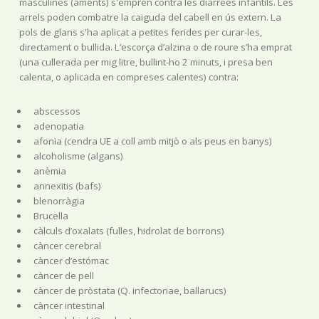
masculines (aments) s'empren contra les diarrees infantils. Les
arrels poden combatre la caiguda del cabell en ús extern. La
pols de glans s'ha aplicat a petites ferides per curar-les,
directament o bullida. L’escorça d’alzina o de roure s’ha emprat
(una cullerada per mig litre, bullint-ho 2 minuts, i presa ben
calenta, o aplicada en compreses calentes) contra:
abscessos
adenopatia
afonia (cendra UE a coll amb mitjò o als peus en banys)
alcoholisme (algans)
anèmia
annexitis (bafs)
blenorràgia
Brucella
càlculs d’oxalats (fulles, hidrolat de borrons)
càncer cerebral
càncer d’estómac
càncer de pell
càncer de pròstata (Q. infectoriae, ballarucs)
càncer intestinal