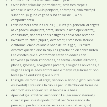
Ovari ínfer, trilocular (normalment), amb tres carpels
(cadascun amb 2 òvuls penjants, anàtropes, amb micròpil
superior). (Alguna vegada hi ha enlloc de 3, 4 o 5
compartiments).
Estils isòmers amb les cel·les (3), curts (en general), allargats
(a vegades), arquejats, drets, linears (o amb àpex dilatat),
canaliculats, donant lloc als estigmes per la cara anterior.
Involucre fructífer (cúpula) acrescent, enter, hemisfèric o
ciatiforme, embolcallant la base del fruit (gla). Els fruits
avortats queden dins la cúpula i gairebé no en sobresurten.
Les escates que el conformen estan soldades i són
llenyoses (al final), imbricades, de forma variable (filiforme,
planes, giboses), a vegades patents, a vegades aplicades, a
vegades arquejades enfora més o menys regularment. Són
toves (o bé endurides) a la punta.
Fruit (gla) oviforme allargat, cilíndric - el·líptic (o globulós quan
és avortat). Està unit a la cúpula per un llambric en forma de
disc rodó esblanqueït, situat ben bé a la base.
Àpex del gla umbilicat, arrodonit o lleugerament atenuat, i
culminat per un estilopodi (format per l’acrescència del
pericarpi i per la corona de restes seques del perigoni).