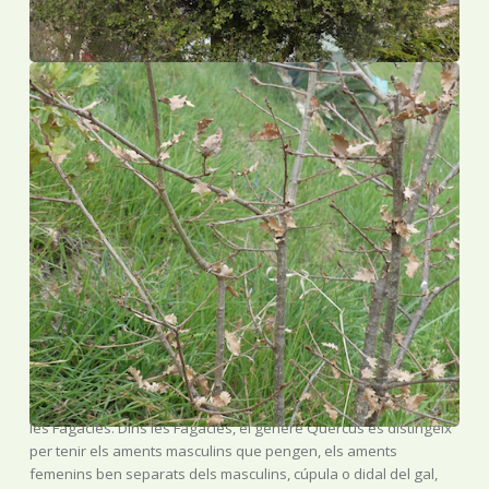
ALZINA I ROURE
QUERCUS ILEX L. [1743, Sp. Pl.:995] 2n=24
QUERCUS SP. PL. 2n=24
DESCRIPCIÓ BOTÀNICA
Els roures i les alzines són plantes no aquàtiques amb flors amb
els estams i pistils no soldats entre si, sense corol·la i
inferovàriques. Són arbres o arbusts amb fruits no alats i fruit
en aglà. Se les ha inclòs dins una família particular, les
Quercàcies o Cupulíferes. També dins una família més àmplia,
les Fagàcies. Dins les Fagàcies, el gènere Quercus es distingeix
per tenir els aments masculins que pengen, els aments
femenins ben separats dels masculins, cúpula o didal del gal,