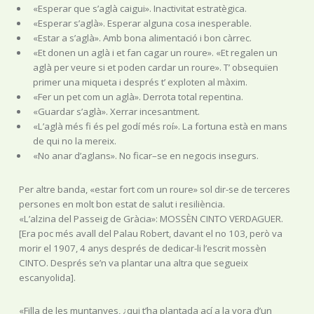
«Esperar que s’aglà caigui». Inactivitat estratègica.
«Esperar s’aglà». Esperar alguna cosa inesperable.
«Estar a s’aglà». Amb bona alimentació i bon càrrec.
«Et donen un aglà i et fan cagar un roure». «Et regalen un
aglà per veure si et poden cardar un roure». T’ obsequïen
primer una miqueta i després t’ exploten al màxim.
«Fer un pet com un aglà». Derrota total repentina.
«Guardar s’aglà». Xerrar incesantment.
«L’aglà més fi és pel godí més roí». La fortuna està en mans
de qui no la mereix.
«No anar d’aglans». No ficar–se en negocis insegurs.
Per altre banda, «estar fort com un roure» sol dir-se de terceres
persones en molt bon estat de salut i resiliència.
«L’alzina del Passeig de Gràcia»: MOSSÈN CINTO VERDAGUER.
[Era poc més avall del Palau Robert, davant el no 103, però va
morir el 1907, 4 anys després de dedicar-li l’escrit mossèn
CINTO. Després se’n va plantar una altra que segueix
escanyolida].
«Filla de les muntanyes, ¿qui t’ha plantada ací a la vora d’un