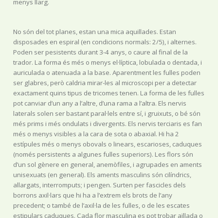
menys llarg.
No són del tot planes, estan una mica aquillades. Estan
disposades en espiral (en condicions normals: 2/5), i alternes.
Poden ser pesistents durant 3-4 anys, o caure al final de la
trador. La forma és més o menys el·líptica, lobulada o dentada, i
auriculada o atenuada a la base. Aparentment les fulles poden
ser glabres, però caldria mirar-les al microscopi per a detectar
exactament quins tipus de tricomes tenen. La forma de les fulles
pot canviar d’un any a l’altre, d’una rama a l’altra. Els nervis
laterals solen ser bastant paral·lels entre sí, i gruixuts, o bé són
més prims i més ondulats i divergents. Els nervis terciaris es fan
més o menys visibles a la cara de sota o abaxial. Hi ha 2
estípules més o menys obovals o linears, escarioses, caduques
(només persistents a algunes fulles superiors). Les flors són
d’un sol gènere en general, anemòfiles, i agrupades en aments
unisexuats (en general). Els aments masculins són cilíndrics,
allargats, interromputs; i pengen. Surten per fascicles dels
borrons axil·lars que hi ha a l’extrem els brots de l’any
precedent; o també de l’axil·la de les fulles, o de les escates
estipulars caduques. Cada flor masculina es pot trobar aïllada o