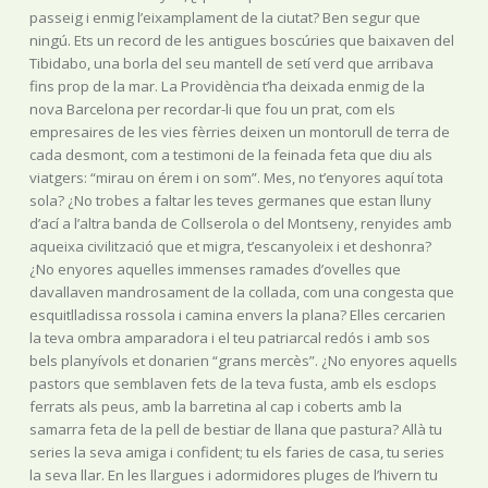
passeig i enmig l’eixamplament de la ciutat? Ben segur que
ningú. Ets un record de les antigues boscúries que baixaven del
Tibidabo, una borla del seu mantell de setí verd que arribava
fins prop de la mar. La Providència t’ha deixada enmig de la
nova Barcelona per recordar-li que fou un prat, com els
empresaires de les vies fèrries deixen un montorull de terra de
cada desmont, com a testimoni de la feinada feta que diu als
viatgers: “mirau on érem i on som”. Mes, no t’enyores aquí tota
sola? ¿No trobes a faltar les teves germanes que estan lluny
d’ací a l’altra banda de Collserola o del Montseny, renyides amb
aqueixa civilització que et migra, t’escanyoleix i et deshonra?
¿No enyores aquelles immenses ramades d’ovelles que
davallaven mandrosament de la collada, com una congesta que
esquitlladissa rossola i camina envers la plana? Elles cercarien
la teva ombra amparadora i el teu patriarcal redós i amb sos
bels planyívols et donarien “grans mercès”. ¿No enyores aquells
pastors que semblaven fets de la teva fusta, amb els esclops
ferrats als peus, amb la barretina al cap i coberts amb la
samarra feta de la pell de bestiar de llana que pastura? Allà tu
series la seva amiga i confident; tu els faries de casa, tu series
la seva llar. En les llargues i adormidores pluges de l’hivern tu