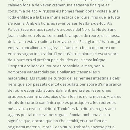
calaven foc i la deixaven cremar una setmana fins que es
consumia del tot. A Prússia els homes feien donar voltes a una
roda enfilada a la base d’ una estaca de roure, fins que la fusta
s’encenia. Amb els tions es re–encenien les llars-de-foc. Als
Països Escandinaus i centoreuropeos del Nord, la Nit de Sant
Joan s'adornen els balcons amb branques de roure, si la mossa
de la casa estava soltera i cercava xicot. Els aglans s’ han pogut
emprar com aliment religiós; i el fum de la fusta del roure com
encens sagrat inspirador. El vesc (Viscum album) crescut sobre
del Roure era el preferit pels druides en la seva litúrgia.
L'esperit acollidor del roure es consolida, a més, per la
nombrosa varietat dels seus ballarucs (casanelles o
macarulles). Els rituals de curació de les hèrnies intestinals dels
nens que són passats del tot despullats per sobre d'una branca
de roure esberlada accidentalment, mentre es resen unes
oracions determinades, això s’han fet fins no fa massa. Hi altres
rituals de curació xamànica que es practiquen a les rouredes,
més aviat a nivell espiritual. També es fan rituals màgics amb
aglans per tal de curar berrugues. Somiar amb una alzina
significa que, encara que no t'ho sembli, ets una font de
seguretat material, moral i espiritual. Trobaràs saviesa per a