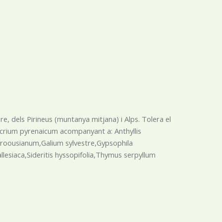
re, dels Pirineus (muntanya mitjana) i Alps. Tolera el
Teucrium pyrenaicum acompanyant a: Anthyllis
eyroousianum,Galium sylvestre,Gypsophila
siaca,Sideritis hyssopifolia,Thymus serpyllum