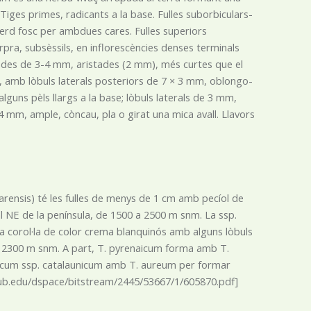
. Tiges primes, radicants a la base. Fulles suborbiculars-
verd fosc per ambdues cares. Fulles superiors
ra, subsèssils, en inflorescències denses terminals
des de 3-4 mm, aristades (2 mm), més curtes que el
ze, amb lòbuls laterals posteriors de 7 × 3 mm, oblongo-
guns pèls llargs a la base; lòbuls laterals de 3 mm,
4 mm, ample, còncau, pla o girat una mica avall. Llavors
uarensis) té les fulles de menys de 1 cm amb pecíol de
al NE de la península, de 1500 a 2500 m snm. La ssp.
a corol·la de color crema blanquinós amb alguns lòbuls
00 a 2300 m snm. A part, T. pyrenaicum forma amb T.
naicum ssp. catalaunicum amb T. aureum per formar
it.ub.edu/dspace/bitstream/2445/53667/1/605870.pdf]