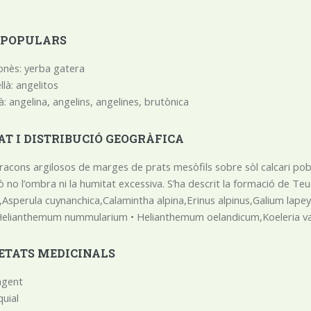
 POPULARS
nès: yerba gatera
llà: angelitos
à: angelina, angelins, angelines, brutònica
AT I DISTRIBUCIÓ GEOGRÀFICA
 racons argilosos de marges de prats mesòfils sobre sòl calcari pob
ò no l’ombra ni la humitat excessiva. S’ha descrit la formació de 
s,Asperula cuynanchica,Calamintha alpina,Erinus alpinus,Galium lap
elianthemum nummularium • Helianthemum oelandicum,Koeleria valle
ETATS MEDICINALS
ngent
uial