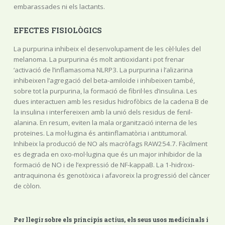
embarassades ni els lactants.
EFECTES FISIOLÒGICS
La purpurina inhibeix el desenvolupament de les cèl·lules del
melanoma. La purpurina és molt antioxidant i pot frenar
‘activació de l’inflamasoma NLRP3. La purpurina i l’alizarina
inhibeixen l’agregació del beta-amiloide i inhibeixen també,
sobre tot la purpurina, la formació de fibril·les d’insulina. Les
dues interactuen amb les residus hidrofòbics de la cadena B de
la insulina i interfereixen amb la unió dels residus de fenil-
alanina. En resum, eviten la mala organització interna de les
proteïnes. La mol·lugina és antiinflamatòria i antitumoral.
Inhibeix la producció de NO als macròfags RAW254.7. Fàcilment
es degrada en oxo-mol·lugina que és un major inhibidor de la
formació de NO i de l’expressió de NF-kappaB. La 1-hidroxi-
antraquinona és genotòxica i afavoreix la progressió del càncer
de còlon.
Per llegir sobre els principis actius, els seus usos medicinals i