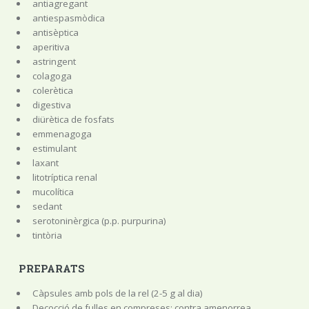
antiagregant
antiespasmòdica
antisèptica
aperitiva
astringent
colagoga
colerètica
digestiva
diürètica de fosfats
emmenagoga
estimulant
laxant
litotríptica renal
mucolítica
sedant
serotoninèrgica (p.p. purpurina)
tintòria
PREPARATS
Càpsules amb pols de la rel (2-5 g al dia)
Decocció de fulles en compreses: contra amenorrea.