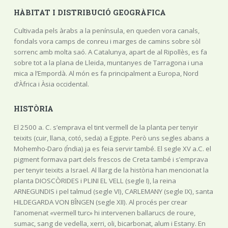
HÀBITAT I DISTRIBUCIÓ GEOGRÀFICA
Cultivada pels àrabs a la península, en queden vora canals,
fondals vora camps de conreu i marges de camins sobre sòl
sorrenc amb molta saó. A Catalunya, apart de al Ripollès, es fa
sobre tot a la plana de Lleida, muntanyes de Tarragona i una
mica a l’Empordà. Al món es fa principalment a Europa, Nord
d’Àfrica i Àsia occidental.
HISTÒRIA
El 2500 a. C. s’emprava el tint vermell de la planta per tenyir
teixits (cuir, llana, cotó, seda) a Egipte. Però uns segles abans a
Mohemho-Daro (Índia) ja es feia servir també. El segle XV a.C. el
pigment formava part dels frescos de Creta també i s’emprava
per tenyir teixits a Israel. Al llarg de la història han mencionat la
planta DIOSCÒRIDES i PLINI EL VELL (segle I), la reina
ARNEGUNDIS i pel talmud (segle VI), CARLEMANY (segle IX), santa
HILDEGARDA VON BÎNGEN (segle XII). Al procés per crear
l’anomenat «vermell turc» hi intervenen ballarucs de roure,
sumac, sang de vedella, xerri, oli, bicarbonat, alum i Estany. En