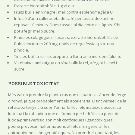
Extracte hidroalcohòlic: 1 g al dia.
Fruits bullis en vinagre i mel: contra esplenomegàlia UI
Infusió d’una culleradeta de cafè per tassa, deixant-ho
reposar 10 minuts. Dues tasses al dia entre els àpats. S’hi
pot afegir mel o sucre.
Píndoles colagogues i laxants: extracte hidroalcohòlic de
Rubia tinctorum 200 mg + pols de regalèssia q.s.p. una
píndola.
Tint: es bull la rel i es prepara la llana amb mordent (alum).
Vi rebaixat amb aigua on s’ha bullit la rel, afegint-hi mel i
sucre.
POSSIBLE TOXICITAT
Més val no prendre la planta cas que es parteixi càncer de fetge
o ronyó, ja que probablement els acceleraria. El tint vermell de la
rel acaba tenyint la suor, l’orina, la llet i els mateixos ossos. La
lucidina i la rubiadina que es formen per hidròlisis a partir del
lucida-primaveròsid són molt citotòxiques i genotòxiques i
podria provocar malformacions al fetus. En general, les
antraquinones són genotòxiques. No prendre’n, per tant, les