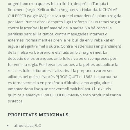
origen hom creu que es feia a l’Índia, després a Turquia i
finalment (segle XVII) arribà a Anglaterra i Holanda. NICHOLAS
CULPEPER (segle XVII) escrivia que el «madder» és planta regida
per Mart. Primer obre i després lliga i reforça. És un remei segur
contra la icterícia i la inflamació de la melsa. Va bé contra la
paràlisis parcial i la ciàtica, contra masegades internes o
externes. Normalment es pren la rel bullida en vi rebaixat en
aigua i afegint-hi mel o sucre. Contra l’esclerosis i engrandiment
de la melsa va bé prendre els fuits amb vinagre i mel. La
decocció de les branques amb fulles va bé en compreses per
fer venir la regla. Per llevar les taques a la pell es pot aplicar la
rel a les fulles triturades. L’alizarina i la purpurina varen ser
aïllades pel químic francès PJ ROBIQUET el 1862. La purpurina
es torna vermella en presència d’àlcalis; i amb argila, alum i
amoniac dona lloc a un tint vermell molt brillant. El 1871 els
química alemanys GRAEBE i LIEBERMANN varen produir alizarina
sintètica.
PROPIETATS MEDICINALS
afrodisíaca FLO