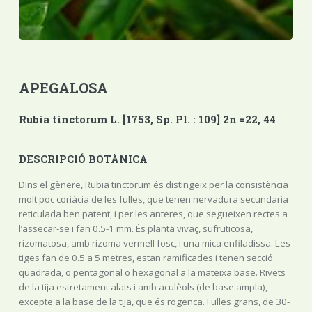
APEGALOSA
Rubia tinctorum L. [1753, Sp. Pl. : 109] 2n =22, 44
DESCRIPCIÓ BOTÀNICA
Dins el gènere, Rubia tinctorum és distingeix per la consistència
molt poc coriàcia de les fulles, que tenen nervadura secundaria
reticulada ben patent, i per les anteres, que segueixen rectes a
l’assecar-se i fan 0.5-1 mm. És planta vivaç, sufruticosa,
rizomatosa, amb rizoma vermell fosc, i una mica enfiladissa. Les
tiges fan de 0.5 a 5 metres, estan ramificades i tenen secció
quadrada, o pentagonal o hexagonal a la mateixa base. Rivets
de la tija estretament alats i amb aculèols (de base ampla),
excepte a la base de la tija, que és rogenca. Fulles grans, de 30-