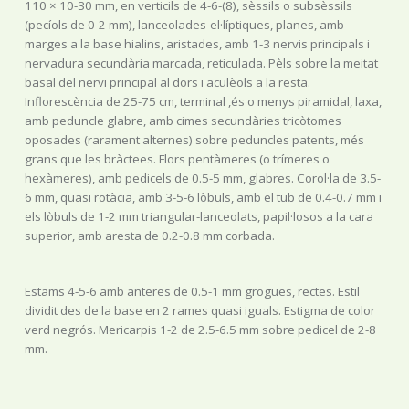
110 × 10-30 mm, en verticils de 4-6-(8), sèssils o subsèssils
(pecíols de 0-2 mm), lanceolades-el·líptiques, planes, amb
marges a la base hialins, aristades, amb 1-3 nervis principals i
nervadura secundària marcada, reticulada. Pèls sobre la meitat
basal del nervi principal al dors i aculèols a la resta.
Inflorescència de 25-75 cm, terminal ,és o menys piramidal, laxa,
amb peduncle glabre, amb cimes secundàries tricòtomes
oposades (rarament alternes) sobre peduncles patents, més
grans que les bràctees. Flors pentàmeres (o trímeres o
hexàmeres), amb pedicels de 0.5-5 mm, glabres. Corol·la de 3.5-
6 mm, quasi rotàcia, amb 3-5-6 lòbuls, amb el tub de 0.4-0.7 mm i
els lòbuls de 1-2 mm triangular-lanceolats, papil·losos a la cara
superior, amb aresta de 0.2-0.8 mm corbada.
Estams 4-5-6 amb anteres de 0.5-1 mm grogues, rectes. Estil
dividit des de la base en 2 rames quasi iguals. Estigma de color
verd negrós. Mericarpis 1-2 de 2.5-6.5 mm sobre pedicel de 2-8
mm.