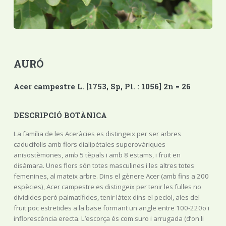
AURÓ
Acer campestre L. [1753, Sp, Pl. : 1056] 2n = 26
DESCRIPCIÓ BOTÀNICA
La família de les Aceràcies es distingeix per ser arbres
caducifolis amb flors dialipètales superovàriques
anisostèmones, amb 5 tèpals i amb 8 estams, i fruit en
disàmara. Unes flors són totes masculines i les altres totes
femenines, al mateix arbre. Dins el gènere Acer (amb fins a 200
espècies), Acer campestre es distingeix per tenir les fulles no
dividides però palmatífides, tenir làtex dins el pecíol, ales del
fruit poc estretides a la base formant un angle entre 100-220o i
inflorescència erecta. L’escorça és com suro i arrugada (d’on li