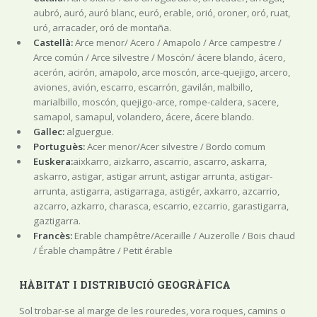
aubró, auró, auró blanc, euró, erable, orió, oroner, oró, ruat,
uró, arracader, oró de montaña.
Castellà:
Arce menor/ Acero / Amapolo / Arce campestre /
Arce común / Arce silvestre / Moscón/ ácere blando, ácero,
acerón, acirón, amapolo, arce moscón, arce-quejigo, arcero,
aviones, avión, escarro, escarrón, gavilán, malbillo,
marialbillo, moscón, quejigo-arce, rompe-caldera, sacere,
samapol, samapul, volandero, ácere, ácere blando.
Gallec:
alguergue.
Portuguès:
Acer menor/Acer silvestre / Bordo comum
Euskera:
aixkarro, aizkarro, ascarrio, ascarro, askarra,
askarro, astigar, astigar arrunt, astigar arrunta, astigar-
arrunta, astigarra, astigarraga, astigér, axkarro, azcarrio,
azcarro, azkarro, charasca, escarrio, ezcarrio, garastigarra,
gaztigarra.
Francès:
Erable champêtre/Aceraille / Auzerolle / Bois chaud
/ Érable champâtre / Petit érable
HÀBITAT I DISTRIBUCIÓ GEOGRÀFICA
Sol trobar-se al marge de les rouredes, vora roques, camins o