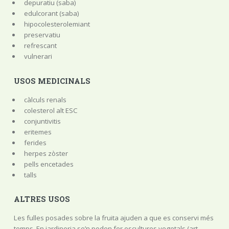
depuratiu (saba)
edulcorant (saba)
hipocolesterolemiant
preservatiu
refrescant
vulnerari
USOS MEDICINALS
càlculs renals
colesterol alt ESC
conjuntivitis
eritemes
ferides
herpes zòster
pells encetades
talls
ALTRES USOS
Les fulles posades sobre la fruita ajuden a que es conservi més
temps. En jardineria se’n poden fer escultures vegetals (art