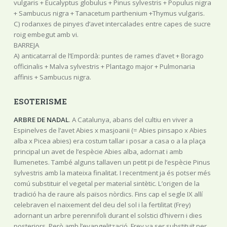
vulgaris + Eucalyptus globulus + Pinus sylvestris + Populus nigra
+ Sambucus nigra + Tanacetum parthenium +Thymus vulgaris.
C) rodanxes de pinyes d’avet intercalades entre capes de sucre
roig embegut amb vi.
BARREJA
A) anticatarral de l’Empordà: puntes de rames d’avet + Borago
officinalis + Malva sylvestris + Plantago major + Pulmonaria
affinis + Sambucus nigra.
ESOTERISME
ARBRE DE NADAL
. A Catalunya, abans del cultiu en viver a
Espinelves de l’avet Abies x masjoanii (= Abies pinsapo x Abies
alba x Picea abies) era costum tallar i posar a casa o a la plaça
principal un avet de l’espècie Abies alba, adornat i amb
llumenetes. També alguns tallaven un petit pi de l’espècie Pinus
sylvestris amb la mateixa finalitat. I recentment ja és potser més
comú substituir el vegetal per material sintètic. L’origen de la
tradició ha de raure als països nòrdics. Fins cap el segle IX allí
celebraven el naixement del deu del sol i la fertilitat (Frey)
adornant un arbre perennifoli durant el solstici d’hivern i dies
posteriors. Però amb l’evangelització, Frey va ser substituït per