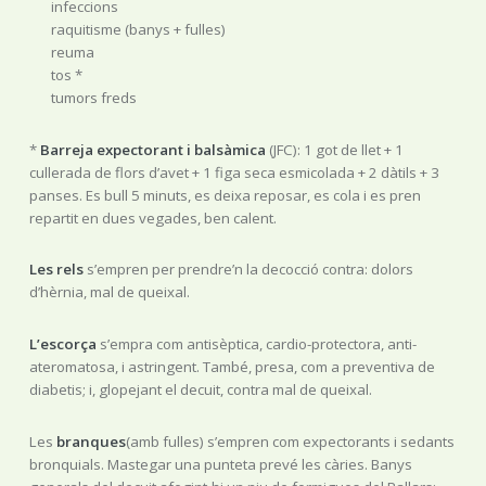
infeccions
raquitisme (banys + fulles)
reuma
tos *
tumors freds
*
Barreja expectorant i balsàmica
(JFC): 1 got de llet + 1
cullerada de flors d’avet + 1 figa seca esmicolada + 2 dàtils + 3
panses. Es bull 5 minuts, es deixa reposar, es cola i es pren
repartit en dues vegades, ben calent.
Les rels
s’empren per prendre’n la decocció contra: dolors
d’hèrnia, mal de queixal.
L’escorça
s’empra com antisèptica, cardio-protectora, anti-
ateromatosa, i astringent. També, presa, com a preventiva de
diabetis; i, glopejant el decuit, contra mal de queixal.
Les
branques
(amb fulles) s’empren com expectorants i sedants
bronquials. Mastegar una punteta prevé les càries. Banys