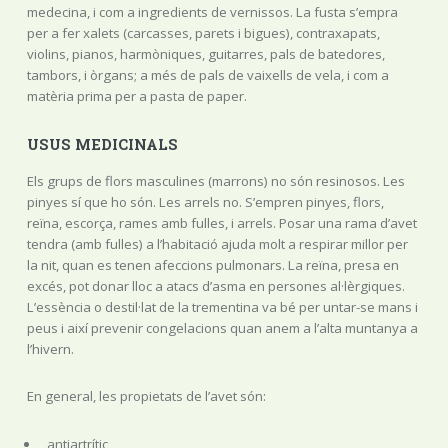
medecina, i com a ingredients de vernissos. La fusta s’empra
per a fer xalets (carcasses, parets i bigues), contraxapats,
violins, pianos, harmòniques, guitarres, pals de batedores,
tambors, i òrgans; a més de pals de vaixells de vela, i com a
matèria prima per a pasta de paper.
USUS MEDICINALS
Els grups de flors masculines (marrons) no són resinosos. Les
pinyes sí que ho són. Les arrels no. S’empren pinyes, flors,
reïna, escorça, rames amb fulles, i arrels. Posar una rama d’avet
tendra (amb fulles) a l’habitació ajuda molt a respirar millor per
la nit, quan es tenen afeccions pulmonars. La reïna, presa en
excés, pot donar lloc a atacs d’asma en persones al·lèrgiques.
L’essència o destil·lat de la trementina va bé per untar-se mans i
peus i així prevenir congelacions quan anem a l’alta muntanya a
l’hivern.
En general, les propietats de l’avet són:
antiartrític