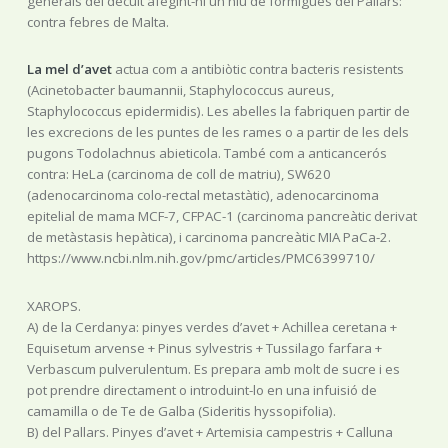
generals del decuit afegint-hi un niu de formigues del Pallars:
contra febres de Malta.
La mel d’avet
actua com a antibiòtic contra bacteris resistents
(Acinetobacter baumannii, Staphylococcus aureus,
Staphylococcus epidermidis). Les abelles la fabriquen partir de
les excrecions de les puntes de les rames o a partir de les dels
pugons Todolachnus abieticola. També com a anticancerós
contra: HeLa (carcinoma de coll de matriu), SW620
(adenocarcinoma colo-rectal metastàtic), adenocarcinoma
epitelial de mama MCF-7, CFPAC-1 (carcinoma pancreàtic derivat
de metàstasis hepàtica), i carcinoma pancreàtic MIA PaCa-2.
https://www.ncbi.nlm.nih.gov/pmc/articles/PMC6399710/
XAROPS.
A) de la Cerdanya: pinyes verdes d’avet + Achillea ceretana +
Equisetum arvense + Pinus sylvestris + Tussilago farfara +
Verbascum pulverulentum. Es prepara amb molt de sucre i es
pot prendre directament o introduint-lo en una infuisió de
camamilla o de Te de Galba (Sideritis hyssopifolia).
B) del Pallars. Pinyes d’avet + Artemisia campestris + Calluna