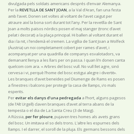
divulgada pels soldats americans després d’envair Alemanya.
Per la
REVETLLA DE SANT JOAN
, a la Val d’Aran, fan una festa
amb l’avet. Donen set voltes al voltant de l’avet caigut per
atraure així la bona sort durant tot l’any. Per la revetlla de Sant
Joan a molts països nòrdics posen el maj stanger (tronc d’avet
pelat i decorat) a la plaça principal. Hi ballen al voltant durant el
dia i la nit, i l’endemà el cremen. La vigília de Sant Joan a Wolfeck
(Àustria) un noi completament cobert per rames d’avet, i
acompanyat per una quadrilla de companys esvalotadors, va
demanant llenya a les llars per on passa. I quan li’n donen canta
quelcom com ara. « Arbres del bosc vull. No vull llet agre, sinó
cervesa i vi, perquè l’home del bosc estigui alegre i divertit».
Les branques d’avet beneïdes pel Diumenge de Rams es posen
a finestres i balcons per protegir la casa de llamps, i/o mals
esperits.
Per
evitar els danys d’una pedregada
a l’hort, alguns pagesos
(de l’Alt Urgell) claven branques d’avet al terra abans de la
tempesta o el dia de La Santa Creu (3 de Maig).
A Rússia,
per fer ploure
, pujaven tres homes als avets grans
del bosc. Un imitava el so dels trons. L’altre les espurnes dels
llamps. I el darrer, el soroll de la pluja. Els germans bessons dels