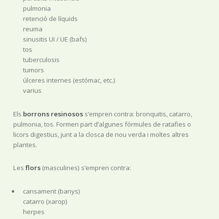
pulmonia
retenció de líquids
reuma
sinusitis UI / UE (bafs)
tos
tuberculosis
tumors
úlceres internes (estómac, etc.)
varius
Els
borrons resinosos
s’empren contra: bronquitis, catarro,
pulmonia, tos. Formen part d’algunes fórmules de ratafies o
licors digestius, junt a la closca de nou verda i moltes altres
plantes.
Les
flors
(masculines) s’empren contra:
cansament (banys)
catarro (xarop)
herpes