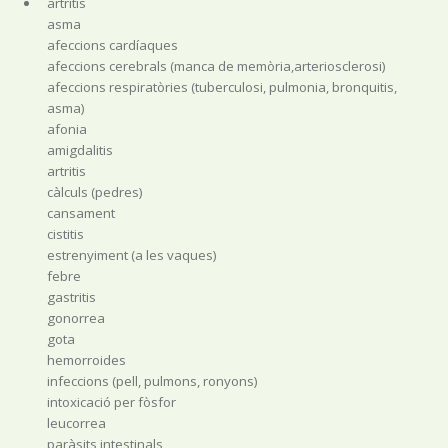
artritis
asma
afeccions cardíaques
afeccions cerebrals (manca de memòria,arteriosclerosi)
afeccions respiratòries (tuberculosi, pulmonia, bronquitis,
asma)
afonia
amigdalitis
artritis
càlculs (pedres)
cansament
cistitis
estrenyiment (a les vaques)
febre
gastritis
gonorrea
gota
hemorroides
infeccions (pell, pulmons, ronyons)
intoxicació per fòsfor
leucorrea
paràsits intestinals