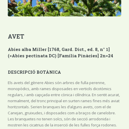
AVET
Abies alba Miller [1768, Gard. Dict., ed. 8, n° 1]
(=Abies pectinata DC) [Família Pinàcies] 2n=24
DESCRIPCIÓ BOTÀNICA
Els avets del gènere Abies són arbres de fulla perenne,
monopòdics, amb rames disposades en verticils dicotòmics
regulars, i amb capçada entre cònica i cilíndrica. En sentit acurat,
normalment, del tronc principal en surten rames fines més aviat
horitzontals. Serien branques les d’alguns avets, com el de
Canejan, gruixudes, i disposades com a braços de canelobre.
Les branquetes no tenen solcs, són de secció arrodonida i
mostren les cicatrius de la inserció de les fulles força rodones.