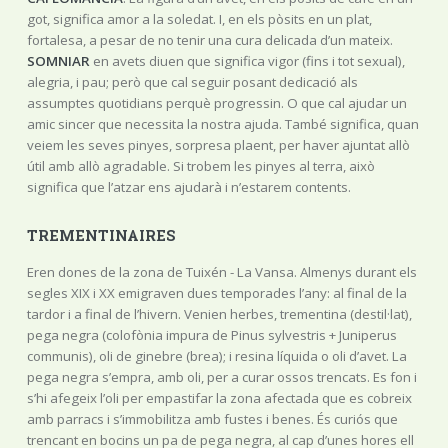
got, significa amor a la soledat. I, en els pòsits en un plat,
fortalesa, a pesar de no tenir una cura delicada d’un mateix.
SOMNIAR
en avets diuen que significa vigor (fins i tot sexual),
alegria, i pau; però que cal seguir posant dedicació als
assumptes quotidians perquè progressin. O que cal ajudar un
amic sincer que necessita la nostra ajuda. També significa, quan
veiem les seves pinyes, sorpresa plaent, per haver ajuntat allò
útil amb allò agradable. Si trobem les pinyes al terra, això
significa que l’atzar ens ajudarà i n’estarem contents.
TREMENTINAIRES
Eren dones de la zona de Tuixén - La Vansa. Almenys durant els
segles XIX i XX emigraven dues temporades l’any: al final de la
tardor i a final de l’hivern. Venien herbes, trementina (destil·lat),
pega negra (colofònia impura de Pinus sylvestris + Juniperus
communis), oli de ginebre (brea); i resina líquida o oli d’avet. La
pega negra s’empra, amb oli, per a curar ossos trencats. Es fon i
s’hi afegeix l’oli per empastifar la zona afectada que es cobreix
amb parracs i s’immobilitza amb fustes i benes. És curiós que
trencant en bocins un pa de pega negra, al cap d’unes hores ell