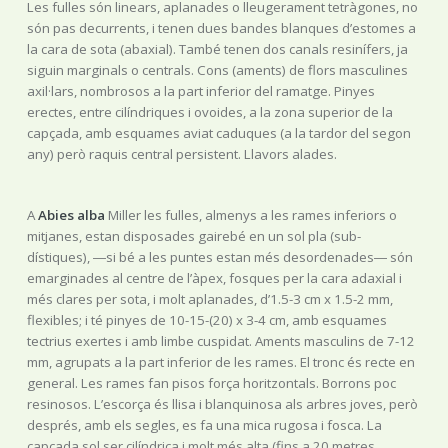
Les fulles són linears, aplanades o lleugerament tetràgones, no
són pas decurrents, i tenen dues bandes blanques d’estomes a
la cara de sota (abaxial). També tenen dos canals resinífers, ja
siguin marginals o centrals. Cons (aments) de flors masculines
axil·lars, nombrosos a la part inferior del ramatge. Pinyes
erectes, entre cilíndriques i ovoides, a la zona superior de la
capçada, amb esquames aviat caduques (a la tardor del segon
any) però raquis central persistent. Llavors alades.
A
Abies alba
Miller les fulles, almenys a les rames inferiors o
mitjanes, estan disposades gairebé en un sol pla (sub-
dístiques), ―si bé a les puntes estan més desordenades― són
emarginades al centre de l’àpex, fosques per la cara adaxial i
més clares per sota, i molt aplanades, d’1.5-3 cm x 1.5-2 mm,
flexibles; i té pinyes de 10-15-(20) x 3-4 cm, amb esquames
tectrius exertes i amb limbe cuspidat. Aments masculins de 7-12
mm, agrupats a la part inferior de les rames. El tronc és recte en
general. Les rames fan pisos força horitzontals. Borrons poc
resinosos. L’escorça és llisa i blanquinosa als arbres joves, però
després, amb els segles, es fa una mica rugosa i fosca. La
capçada sol ser cilíndrica i molt més alta (fins a 20 metres