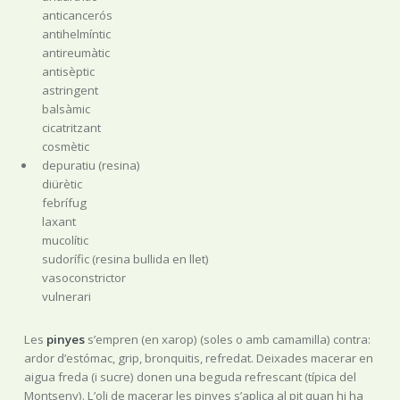
anticancerós
antihelmíntic
antireumàtic
antisèptic
astringent
balsàmic
cicatritzant
cosmètic
depuratiu (resina)
diürètic
febrífug
laxant
mucolític
sudorífic (resina bullida en llet)
vasoconstrictor
vulnerari
Les
pinyes
s’empren (en xarop) (soles o amb camamilla) contra:
ardor d’estómac, grip, bronquitis, refredat. Deixades macerar en
aigua freda (i sucre) donen una beguda refrescant (típica del
Montseny). L’oli de macerar les pinyes s’aplica al pit quan hi ha