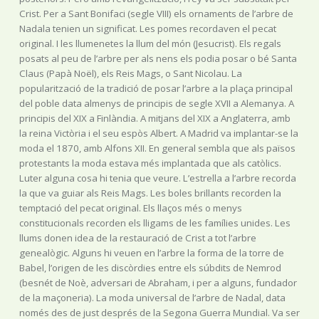
Crist. Per a Sant Bonifaci (segle VIII) els ornaments de l’arbre de
Nadala tenien un significat. Les pomes recordaven el pecat
original. I les llumenetes la llum del món (Jesucrist). Els regals
posats al peu de l’arbre per als nens els podia posar o bé Santa
Claus (Papà Noël), els Reis Mags, o Sant Nicolau. La
popularització de la tradició de posar l’arbre a la plaça principal
del poble data almenys de principis de segle XVII a Alemanya. A
principis del XIX a Finlàndia. A mitjans del XIX a Anglaterra, amb
la reina Victòria i el seu espòs Albert. A Madrid va implantar-se la
moda el 1870, amb Alfons XII. En general sembla que als països
protestants la moda estava més implantada que als catòlics.
Luter alguna cosa hi tenia que veure. L’estrella a l’arbre recorda
la que va guiar als Reis Mags. Les boles brillants recorden la
temptació del pecat original. Els llaços més o menys
constitucionals recorden els lligams de les famílies unides. Les
llums donen idea de la restauració de Crist a tot l’arbre
genealògic. Alguns hi veuen en l’arbre la forma de la torre de
Babel, l’origen de les discòrdies entre els súbdits de Nemrod
(besnét de Noè, adversari de Abraham, i per a alguns, fundador
de la maçoneria). La moda universal de l’arbre de Nadal, data
només des de just després de la Segona Guerra Mundial. Va ser