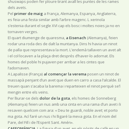
shuswaps poden fer ploure tirant avall les puntes de les rames
dels avets.
Pel
primer de maig
a França, Alemanya, Espanya, Anglaterra,
es feia una festa similar amb l’arbre magenc. L xerinola
s’estenia durant el segle XVI cap els bosc i moltes noies ja no en
tornaven verges.
El quart diumenge de quaresma,
a Eisenach
(Alemanya), feien
rodar una roda des de dalt la muntanya. Dins hi havia un ninot
de palla que representava la mort. L’endemà tallaven un avet alt
i el col·locaven a la plaça dret després d’haver-lo adornat. Els
homes del poble hi pujaven per arribar a les cintes que
l’adornaven.
A Lapalisse (França)
al començar la verema
posen un ninot de
massapà penjant d’un avet que duen en carro a casa l‘alcalde. El
treuen quan s’acaba la barema i reparteixen el ninot perquè se’l
mengin entre els veïns.
Per lliurar-se dels
dolor de la gota
, els homes de Sonneberg
(Alemanya) feien un nus amb una cinta en una rama d’un avet i li
resaven quelcom com ara: « Deu te guardi, noble avet; et porto
ma gota. Ací faré un nus i hi lligaré la meva gota. En el nom del
Pare, del Fill i de l’Esperit Sant. Amén».
CAFEOMÀNCIA
. La figura d’un avet, en els pòsits de cafè en un