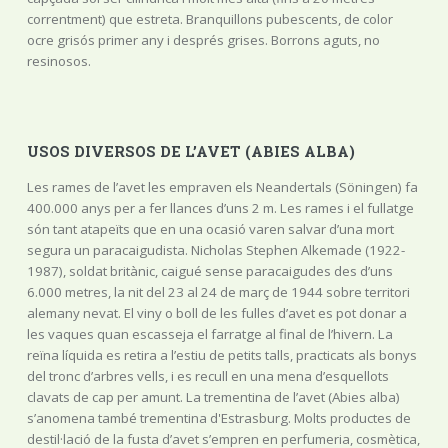
correntment) que estreta. Branquillons pubescents, de color
ocre grisós primer any i després grises. Borrons aguts, no
resinosos.
USOS DIVERSOS DE L’AVET (ABIES ALBA)
Les rames de l’avet les empraven els Neandertals (Söningen) fa
400.000 anys per a fer llances d’uns 2 m. Les rames i el fullatge
són tant atapeïts que en una ocasió varen salvar d’una mort
segura un paracaigudista. Nicholas Stephen Alkemade (1922-
1987), soldat britànic, caigué sense paracaigudes des d’uns
6.000 metres, la nit del 23 al 24 de març de 1944 sobre territori
alemany nevat. El viny o boll de les fulles d’avet es pot donar a
les vaques quan escasseja el farratge al final de l’hivern. La
reïna líquida es retira a l’estiu de petits talls, practicats als bonys
del tronc d’arbres vells, i es recull en una mena d’esquellots
clavats de cap per amunt. La trementina de l’avet (Abies alba)
s’anomena també trementina d'Estrasburg. Molts productes de
destil·lació de la fusta d’avet s’empren en perfumeria, cosmètica,