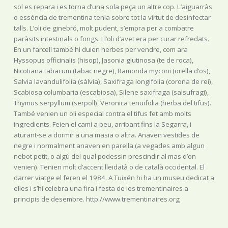
sol es repara i es torna d’una sola peça un altre cop. L’aiguarràs
o essència de trementina tenia sobre tot la virtut de desinfectar
talls. L’oli de ginebró, molt pudent, s’empra per a combatre
paràsits intestinals o fongs. I l’oli d’avet era per curar refredats.
En un farcell també hi duien herbes per vendre, com ara
Hyssopus officinalis (hisop), Jasonia glutinosa (te de roca),
Nicotiana tabacum (tabac negre), Ramonda myconi (orella d’os),
Salvia lavandulifolia (sàlvia), Saxifraga longifolia (corona de rei),
Scabiosa columbaria (escabiosa), Silene saxifraga (salsufragi),
Thymus serpyllum (serpoll), Veronica tenuifolia (herba del tifus).
També venien un oli especial contra el tifus fet amb molts
ingredients. Feien el camí a peu, arribant fins la Segarra, i
aturant-se a dormir a una masia o altra. Anaven vestides de
negre i normalment anaven en parella (a vegades amb algun
nebot petit, o algú del qual podessin prescindir al mas d’on
venien). Tenien molt d’accent lleidatà o de català occidental. El
darrer viatge el feren el 1984. A Tuixén hi ha un museu dedicat a
elles i s’hi celebra una fira i festa de les trementinaires a
principis de desembre. http://www.trementinaires.org