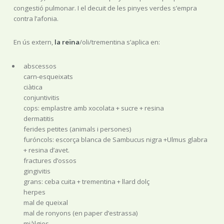
congestió pulmonar. I el decuit de les pinyes verdes s’empra
contra l’afonia.
En ús extern,
la reïna
/oli/trementina s’aplica en:
abscessos
carn-esqueixats
ciàtica
conjuntivitis
cops: emplastre amb xocolata + sucre + resina
dermatitis
ferides petites (animals i persones)
furóncols: escorça blanca de Sambucus nigra +Ulmus glabra
+ resina d’avet.
fractures d’ossos
gingivitis
grans: ceba cuita + trementina + llard dolç
herpes
mal de queixal
mal de ronyons (en paper d’estrassa)
miàlgies