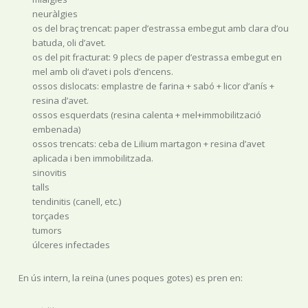
neuràlgies
os del braç trencat: paper d’estrassa embegut amb clara d’ou
batuda, oli d’avet.
os del pit fracturat: 9 plecs de paper d’estrassa embegut en
mel amb oli d‘avet i pols d’encens.
ossos dislocats: emplastre de farina + sabó + licor d’anís +
resina d’avet.
ossos esquerdats (resina calenta + mel+immobilització
embenada)
ossos trencats: ceba de Lilium martagon + resina d’avet
aplicada i ben immobilitzada.
sinovitis
talls
tendinitis (canell, etc.)
torçades
tumors
úlceres infectades
En ús intern, la reïna (unes poques gotes) es pren en: