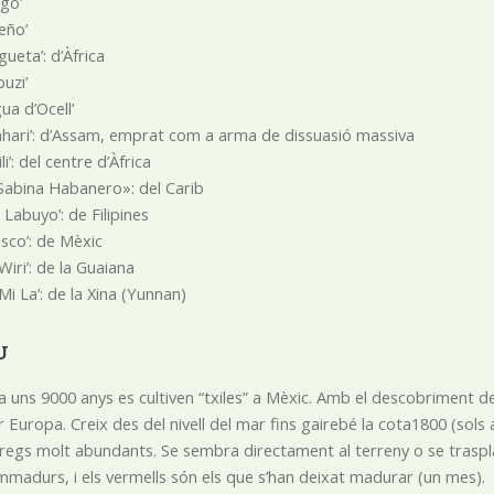
lgo’
eño’
ueta’: d’Àfrica
uzi’
gua d’Ocell’
hari’: d’Assam, emprat com a arma de dissuasió massiva
pili’: del centre d’Àfrica
Sabina Habanero»: del Carib
g Labuyo’: de Filipines
sco’: de Mèxic
-Wiri’: de la Guaiana
 Mi La’: de la Xina (Yunnan)
U
a uns 9000 anys es cultiven “txiles” a Mèxic. Amb el descobriment
r Europa. Creix des del nivell del mar fins gairebé la cota1800 (sols
 i regs molt abundants. Se sembra directament al terreny o se traspla
 immadurs, i els vermells són els que s’han deixat madurar (un mes).