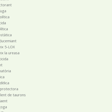
ctorant
́fuga
olítica
cida
ítica
tàtica
glucemiant
eix 5-LOX
eix la ureasa
ticida
nt
matòria
tica
dèlica
oprotectora
·lent de taurons
faent
goga