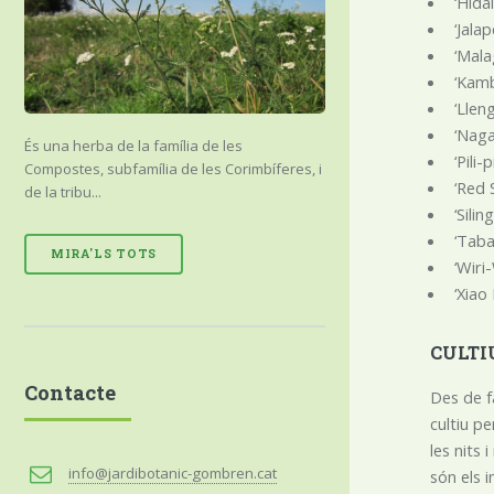
‘Hida
‘Jalap
‘Malag
‘Kamb
‘Llen
‘Naga
És una herba de la família de les
‘Pili-
Compostes, subfamília de les Corimbíferes, i
‘Red 
de la tribu...
‘Silin
‘Taba
MIRA'LS TOTS
‘Wiri
‘Xiao
CULTI
Contacte
Des de f
cultiu pe
les nits
info@jardibotanic-gombren.cat
són els