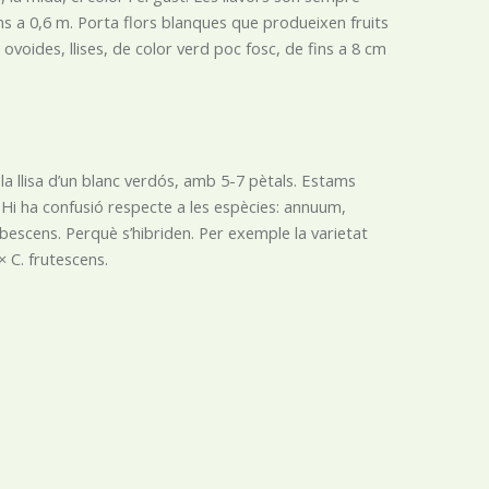
ins a 0,6 m. Porta flors blanques que produeixen fruits
s ovoides, llises, de color verd poc fosc, de fins a 8 cm
a llisa d’un blanc verdós, amb 5-7 pètals. Estams
 Hi ha confusió respecte a les espècies: annuum,
scens. Perquè s’hibriden. Per exemple la varietat
× C. frutescens.