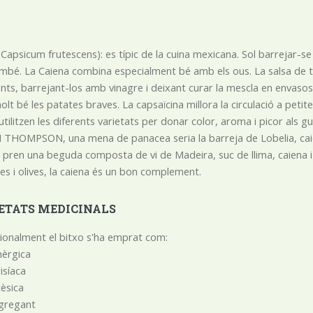
e”(Capsicum frutescens): es típic de la cuina mexicana. Sol barrejar-
mbé. La Caiena combina especialment bé amb els ous. La salsa de t
ants, barrejant-los amb vinagre i deixant curar la mescla en envasos
t bé les patates braves. La capsaïcina millora la circulació a peti
utilitzen les diferents varietats per donar color, aroma i picor als g
THOMPSON, una mena de panacea seria la barreja de Lobelia, caiena 
s pren una beguda composta de vi de Madeira, suc de llima, caiena 
s i olives, la caiena és un bon complement.
ETATS MEDICINALS
ionalment el bitxo s'ha emprat com:
èrgica
isíaca
èsica
agregant