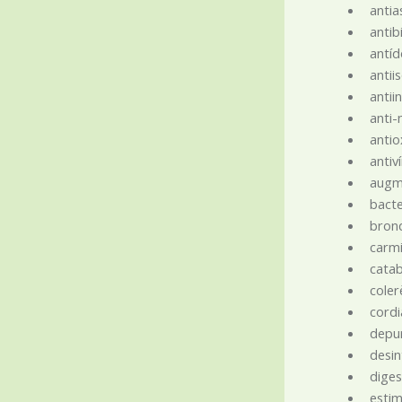
antia
antibi
antí
antii
antii
anti-
antio
antivi
augme
bacte
bronq
carmi
catab
colere
cordi
depu
desin
diges
estim