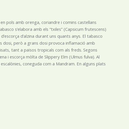
se en pols amb orenga, coriandre i comins castellans
abasco s’elabora amb els “txiles” (Capsicum frutescens)
 d’escorça d’alzina durant uns quants anys. El tabasco
tes dosi, però a grans dosi provoca inflamació amb
uisats, tant a països tropicals com als freds. Segons
i escorça mòlta de Slippery Elm (Ulmus fulva). Al
i escalònies, coneguda com a Mandram. En alguns plats