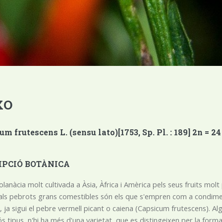
XO
m frutescens L. (sensu lato)[1753, Sp. Pl. : 189] 2n = 24
IPCIÓ BOTÀNICA
olanàcia molt cultivada a Àsia, Àfrica i Amèrica pels seus fruits mol
 als pebrots grans comestibles són els que s'empren com a condiment
 ja sigui el pebre vermell picant o caiena (Capsicum frutescens). Al
 tipus, n'hi ha més d'una varietat, que es distingeixen per la forma,