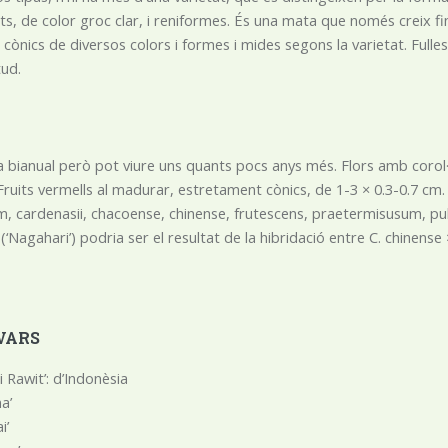
s, de color groc clar, i reniformes. És una mata que només creix f
 cònics de diversos colors i formes i mides segons la varietat. Fulle
tud.
a bianual però pot viure uns quants pocs anys més. Flors amb corol·l
 Fruits vermells al madurar, estretament cònics, de 1-3 × 0.3-0.7 cm.
, cardenasii, chacoense, chinense, frutescens, praetermisusum, pube
‘Nagahari’) podria ser el resultat de la hibridació entre C. chinense 
VARS
i Rawit’: d’Indonèsia
na’
i’