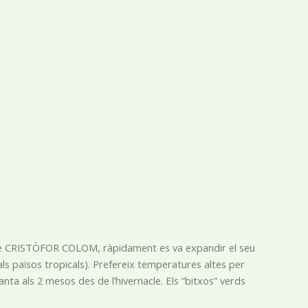
 de CRISTÒFOR COLOM, ràpidament es va expandir el seu
 als països tropicals). Prefereix temperatures altes per
nta als 2 mesos des de l’hivernacle. Els “bitxos” verds