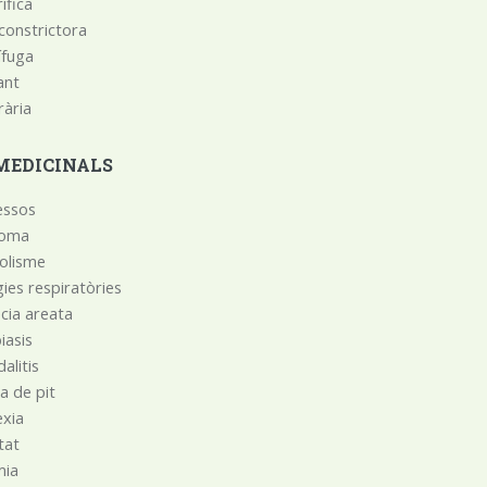
ífica
-constrictora
́fuga
ant
ària
MEDICINALS
essos
noma
olisme
rgies respiratòries
̀cia areata
iasis
alitis
a de pit
̀xia
tat
mia