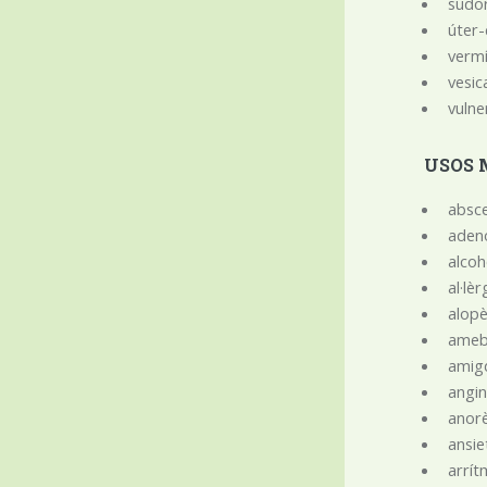
sudor
úter
vermi
vesic
vulner
USOS 
absc
ade
alcoh
al·lè
alope
ameb
amigd
angin
anore
ansie
arrít