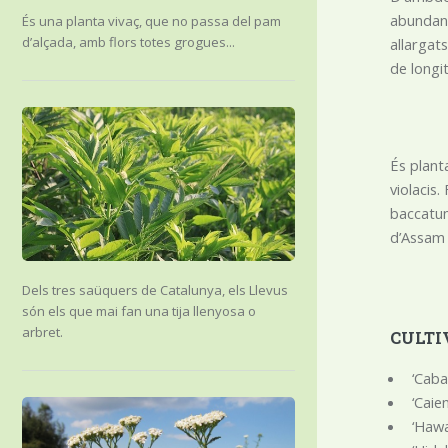
abundant
És una planta vivaç, que no passa del pam
d’alçada, amb flors totes grogues...
allargats
de longi
És plant
violacis.
baccatum
d’Assam (
Dels tres saüquers de Catalunya, els Llevus
són els que mai fan una tija llenyosa o
arbret.
CULTI
‘Caba
‘Caie
‘Hawa