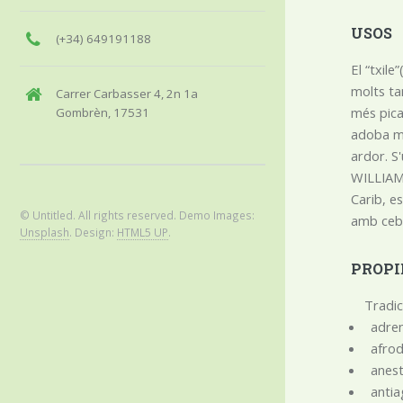
USOS
(+34) 649191188
El “txil
molts ta
Carrer Carbasser 4, 2n 1a
més pic
Gombrèn, 17531
adoba mol
ardor. S'
WILLIAM 
Carib, e
© Untitled. All rights reserved. Demo Images:
amb cebe
Unsplash
. Design:
HTML5 UP
.
PROPI
Tradic
adren
afrod
anest
anti