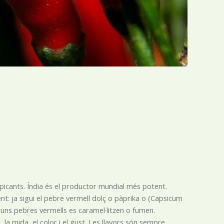
t picants. Índia és el productor mundial més potent.
: ja sigui el pebre vermell dolç o pàprika o (Capsicum
guns pebres vermells es caramel·litzen o fumen.
 la mida, el color i el gust. Les llavors són sempre