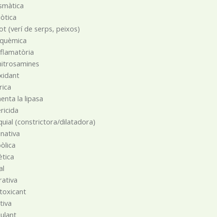
smàtica
òtica
dot (verí de serps, peixos)
squèmica
nflamatòria
nitrosamines
xidant
́rica
nta la lipasa
ricida
uial (constrictora/dilatadora)
nativa
òlica
̀tica
al
rativa
toxicant
tiva
ulant