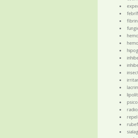
expe
febri
fibrin
fungi
hemol
hemos
hipo
inhib
inhib
insec
irrita
lacri
lipolí
psico
radi
repel
rube
siala