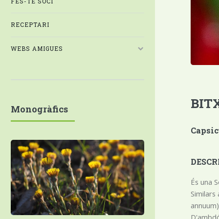
FES-TE SOCI
RECEPTARI
WEBS AMIGUES
BIT
Monogràfics
Capsicu
DESCR
És una S
Similars
annuum),
D'ambdós