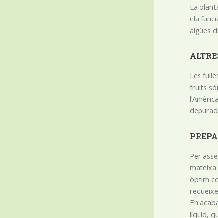
La planta
ela funci
aigües d
ALTRE
Les fulle
fruits so
l’Amèric
depurado
PREPA
Per assec
mateixa 
òptim co
redueixe
En acaba
líquid, 