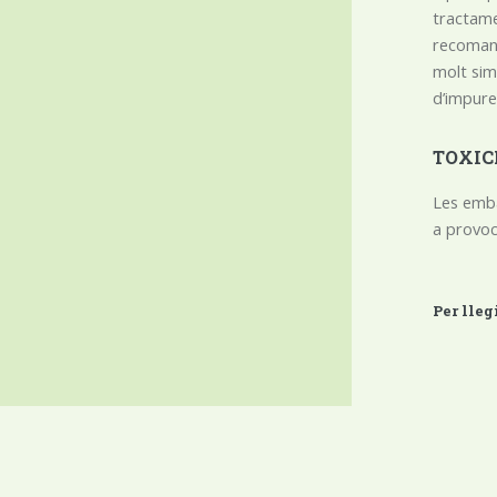
tractamen
recomane
molt simi
d’impure
TOXIC
Les emba
a provoc
Per lleg