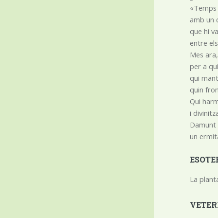
«Temps 
amb un 
que hi v
entre els
Mes ara, 
per a qu
qui mante
quin fron
Qui harm
i divinit
Damunt d
un ermit
ESOTE
La plant
VETER