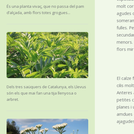
molt cori
És una planta vivaç, que no passa del pam
d’alçada, amb flors totes grogues...
agudes o
somerame
fulles. P
secundari
menors. 
flors mir
El calz
cilis mol
Dels tres saüquers de Catalunya, els Llevus
Anteres 
són els que mai fan una tija llenyosa o
petites 
arbret.
planes i 
amdues ca
ajagudes