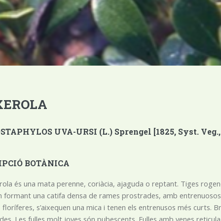
XEROLA
TAPHYLOS UVA-URSI (L.) Sprengel [1825, Syst. Veg., ed
IPCIÓ BOTÀNICA
rola és una mata perenne, coriàcia, ajaguda o reptant. Tiges rogenq
n formant una catifa densa de rames prostrades, amb entrenuosos ll
s floríferes, s’aixequen una mica i tenen els entrenusos més curts. 
des. Les fulles molt joves són pubescents. Fulles amb venes retic