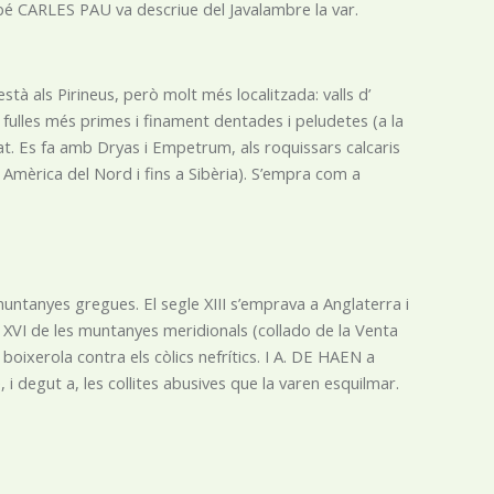
 També CARLES PAU va descriue del Javalambre la var.
tà als Pirineus, però molt més localitzada: valls d’
 fulles més primes i finament dentades i peludetes (a la
itat. Es fa amb Dryas i Empetrum, als roquissars calcaris
i Amèrica del Nord i fins a Sibèria). S’empra com a
 muntanyes gregues. El segle XIII s’emprava a Anglaterra i
XVI de les muntanyes meridionals (collado de la Venta
boixerola contra els còlics nefrítics. I A. DE HAEN a
, i degut a, les collites abusives que la varen esquilmar.