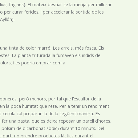
ius, fagines). El mateix bestiar se la menja per millorar
o per curar ferides; i per accelerar la sortida de les
yllón).
na tinta de color marró. Les arrels, més fosca. Els
estes. La planta triturada la fumaven els indids de
es olors, i es podria emprar com a
rboneres, però menors, per tal que l’escalfor de la
e’n la poca humitat que reté. Per a tenir un rendiment
 boixerola cal preparar-la de la següent manera. Es
 fer una pasta, que es deixa reposar un parell d’hores.
n polsim de bicarbonat sòdic) durant 10 minuts. Del
, a part, no prendre productes làctics durant el