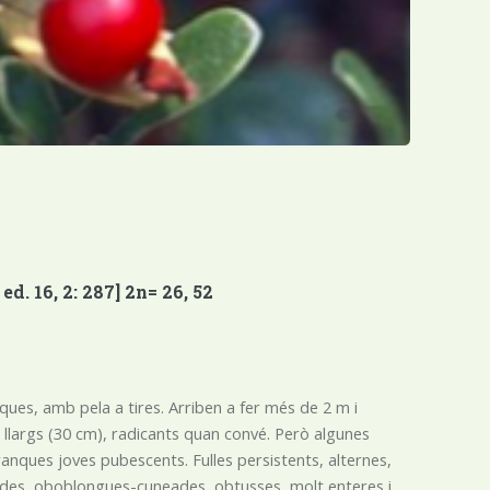
. 16, 2: 287] 2n= 26, 52
ues, amb pela a tires. Arriben a fer més de 2 m i
args (30 cm), radicants quan convé. Però algunes
Branques joves pubescents. Fulles persistents, alternes,
ulades, oboblongues-cuneades, obtusses, molt enteres i