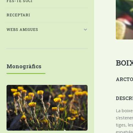
FES-TE SOCI
RECEPTARI
WEBS AMIGUES
BOI
Monogràfics
ARCTOS
DESCR
La boixe
s’estene
tiges, le
espatula