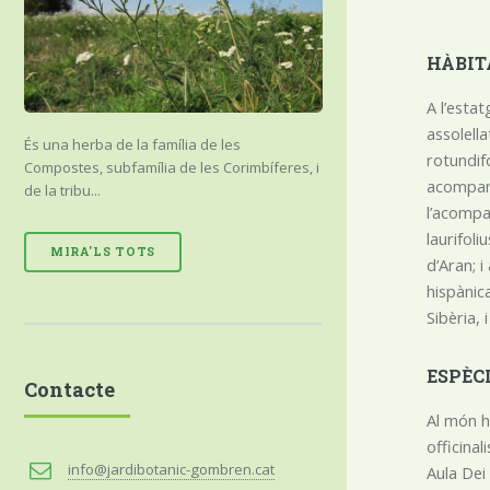
HÀBIT
A l’estat
assolell
És una herba de la família de les
rotundifo
Compostes, subfamília de les Corimbíferes, i
acompany
de la tribu...
l’acompa
laurifoli
MIRA'LS TOTS
d’Aran; 
hispànic
Sibèria,
ESPÈC
Contacte
Al món 
officinal
info@jardibotanic-gombren.cat
Aula Dei