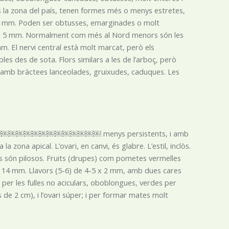
ons la zona del país, tenen formes més o menys estretes,
17 mm. Poden ser obtusses, emarginades o molt
 a 5 mm. Normalment com més al Nord menors són les
m. El nervi central està molt marcat, però els
les des de sota. Flors similars a les de l’arboç, però
s, amb bràctees lanceolades, gruixudes, caduques. Les
s o ￼￼￼￼￼￼￼￼￼￼￼￼￼￼￼￼￼ menys persistents, i amb
 zona apical. L’ovari, en canvi, és glabre. L’estil, inclòs.
ms són pilosos. Fruits (drupes) com pometes vermelles
 a 14 mm. Llavors (5-6) de 4-5 x 2 mm, amb dues cares
ix per les fulles no aciculars, oboblongues, verdes per
s de 2 cm), i l’ovari súper; i per formar mates molt