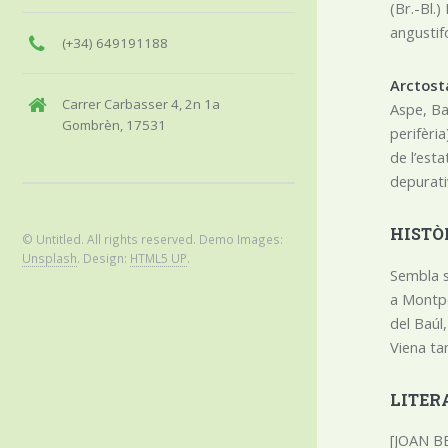
(Br.-Bl.)
angustifo
(+34) 649191188
Arctost
Carrer Carbasser 4, 2n 1a
Aspe, Ba
Gombrèn, 17531
perifèri
de l’esta
depurativ
HISTÒ
© Untitled. All rights reserved. Demo Images:
Unsplash
. Design:
HTML5 UP
.
Sembla se
a Montpe
del Baúl
Viena tam
LITER
[JOAN BE