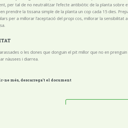
t, per tal de no neutralitzar l’efecte antibiòtic de la planta sobre e
n prendre la tissana simple de la planta un cop cada 15 dies. Pr
lars per a millorar l’aceptació del propi cos, millorar la sensibilita
sa.
ITAT
rassades o les dones que donguin el pit millor que no en prenguin d
ar nàusees i diarrea.
ir-ne més, descarrega't el document
DESCARREGA'T EL 