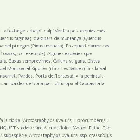
a l’estatge subalpí o alpí s’enfila pels esquies més
(Quercus faginea), d’alzinars de muntanya (Quercus
zona del pi negre (Pinus uncinata). En aquest darrer cas
e Tosses, per exemple). Algunes espècies que
lis, Buxus semprevirnes, Calluna vulgaris, Cistus
 Montsec al Ripollès (i fins Les Salines) fins la Val
tserrat, Pardes, Ports de Tortosa). A la península
ón arriba des de bona part d’Europa al Caucas i a la
 fa la típica (Arctostaphylos uva-ursi = procumberns =
BLANQUET va descriure A. crassifolius [Anales Estac. Exp.
r subespècie: Arctostaphylos uva-ursi ssp. crassifolius