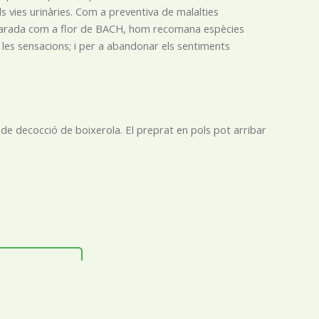
ls vies urinàries. Com a preventiva de malalties
eparada com a flor de BACH, hom recomana espècies
t a les sensacions; i per a abandonar els sentiments
e decocció de boixerola. El preprat en pols pot arribar
DOCUMENT