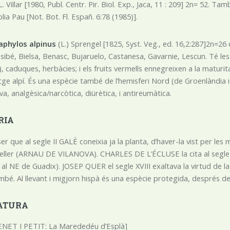
 L. Villar [1980, Publ. Centr. Pir. Biol. Exp., Jaca, 11 : 209] 2n= 52.
lia Pau [Not. Bot. Fl. Españ. 6:78 (1985)].
aphylos alpinus
(L.) Sprengel [1825, Syst. Veg., ed. 16,2:287]2n=26 es
sibé, Bielsa, Benasc, Bujaruelo, Castanesa, Gavarnie, Lescun. Té les
a), caduques, herbàcies; i els fruits vermells ennegreixen a la matur
tge alpí. És una espècie també de l’hemisferi Nord (de Groenlàndia 
a, analgèsica/narcòtica, diürètica, i antireumàtica.
RIA
r que al segle II GALÈ coneixia ja la planta, d’haver-la vist per les
ller (ARNAU DE VILANOVA). CHARLES DE L’ÉCLUSE la cita al segle 
, al NE de Guadix). JOSEP QUER el segle XVIII exaltava la virtud de la 
bé. Al llevant i migjorn hispà és una espècie protegida, després de
ATURA
NET I PETIT: La Marededéu d’Esplà]