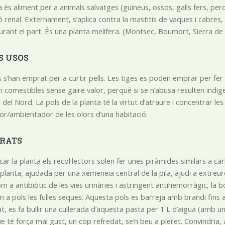
 és aliment per a animals salvatges (guineus, ossos, galls fers, perd
ó renal. Externament, s’aplica contra la mastitis de vaques i cabres, 
urant el part. És una planta melífera. (Montsec, Boumort, Sierra de A
S USOS
s s’han emprat per a curtir pells. Les tiges es poden emprar per fer u
́n comestibles sense gaire valor, perquè si se n’abusa resulten indig
a del Nord. La pols de la planta té la virtut d’atraure i concentrar l
r/ambientador de les olors d’una habitació.
RATS
ar la planta els recol·lectors solen fer unes piràmides similars a ca
planta, ajudada per una xemeneia central de la pila, ajudi a extreur
m a antibiòtic de les vies urinàries i astringent antihemorràgic, la
n a pols les fulles seques. Aquesta pols es barreja amb brandi fins a
t, es fa bullir una cullerada d’aquesta pasta per 1 L d’aigua (amb u
que té força mal gust, un cop refredat, se’n beu a pleret. Convindria