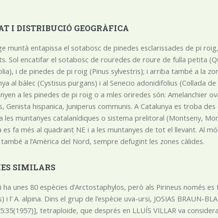
AT I DISTRIBUCIÓ GEOGRÀFICA
ge muntà entapissa el sotabosc de pinedes esclarissades de pi roig, i 
ats. Sol encatifar el sotabosc de rouredes de roure de fulla petita 
lia), i de pinedes de pi roig (Pinus sylvestris); i arriba també a la 
a al bàlec (Cystisus purgans) i al Senecio adonidifolius (Collada d
nyen a les pinedes de pi roig o a mles oriredes són: Amelanchier ova
us, Genista hispanica, Juniperus communis. A Catalunya es troba des del
i a les muntanyes catalanídiques o sistema prelitoral (Montseny, Mon
a es fa més al quadrant NE i a les muntanyes de tot el llevant. Al m
 i també a l’Amèrica del Nord, sempre defugint les zones càlides.
IES SIMILARS
hi ha unes 80 espècies d’Arctostaphylos, però als Pirineus només es
is) i l’ A. alpina. Dins el grup de l’espècie uva-ursi, JOSIAS BRAUN-
 5:35(1957)], tetraploide, que després en LLUÍS VILLAR va considera