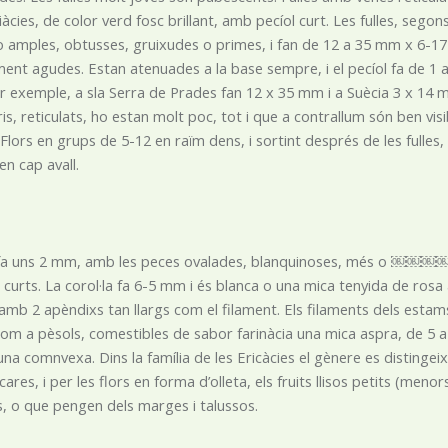
àcies, de color verd fosc brillant, amb pecíol curt. Les fulles, seg
 amples, obtusses, gruixudes o primes, i fan de 12 a 35 mm x 6-
nt agudes. Estan atenuades a la base sempre, i el pecíol fa de 1
er exemple, a sla Serra de Prades fan 12 x 35 mm i a Suècia 3 x 14 m
s, reticulats, ho estan molt poc, tot i que a contrallum són ben visib
Flors en grups de 5-12 en raïm dens, i sortint després de les fulle
en cap avall.
e fa uns 2 mm, amb les peces ovalades, blanquinoses, mé
t curts. La corol·la fa 6-5 mm i és blanca o una mica tenyida de rosa a la
amb 2 apèndixs tan llargs com el filament. Els filaments dels esta
com a pèsols, comestibles de sabor farinàcia una mica aspra, de 5
una comnvexa. Dins la família de les Ericàcies el gènere es distinge
res, i per les flors en forma d’olleta, els fruits llisos petits (menor
, o que pengen dels marges i talussos.