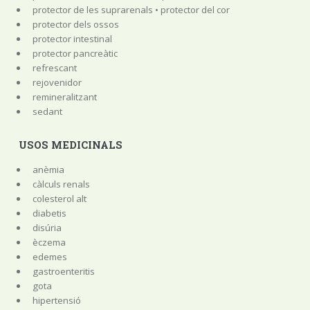
protector de les suprarenals • protector del cor
protector dels ossos
protector intestinal
protector pancreàtic
refrescant
rejovenidor
remineralitzant
sedant
USOS MEDICINALS
anèmia
càlculs renals
colesterol alt
diabetis
disúria
èczema
edemes
gastroenteritis
gota
hipertensió