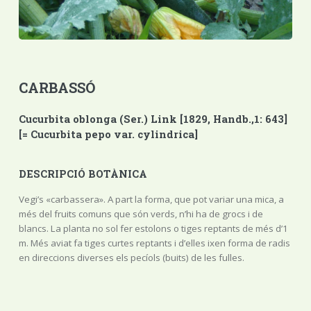
CARBASSÓ
Cucurbita oblonga (Ser.) Link [1829, Handb.,1: 643]
[= Cucurbita pepo var. cylindrica]
DESCRIPCIÓ BOTÀNICA
Vegi’s «carbassera». A part la forma, que pot variar una mica, a
més del fruits comuns que són verds, n’hi ha de grocs i de
blancs. La planta no sol fer estolons o tiges reptants de més d’1
m. Més aviat fa tiges curtes reptants i d’elles ixen forma de radis
en direccions diverses els pecíols (buits) de les fulles.