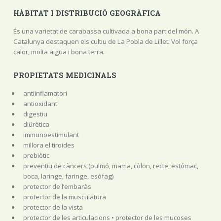
HÀBITAT I DISTRIBUCIÓ GEOGRÀFICA
És una varietat de carabassa cultivada a bona part del món. A
Catalunya destaquen els cultiu de La Pobla de Lillet. Vol força
calor, molta aigua i bona terra.
PROPIETATS MEDICINALS
antiinflamatori
antioxidant
digestiu
diürètica
immunoestimulant
millora el tiroides
prebiòtic
preventiu de càncers (pulmó, mama, còlon, recte, estómac,
boca, laringe, faringe, esòfag)
protector de l’embaràs
protector de la musculatura
protector de la vista
protector de les articulacions • protector de les mucoses