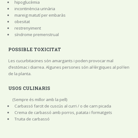
hipoglucèmia
incontinència urinària
mareig matutí per embaràs
obesitat
restrenyiment
síndrome premenstrual
POSSIBLE TOXICITAT
Les cucurbitacines són amargants i poden provocar mal
d’estómac i diarrea. Algunes persones són al·lèrgiques al pol·len
de la planta.
USOS CULINARIS
(Sempre és millor amb la pell)
Carbassó farcit de cuscús al curri / o de carn picada
Crema de carbassó amb porros, patata i formatgets
Truita de carbassó