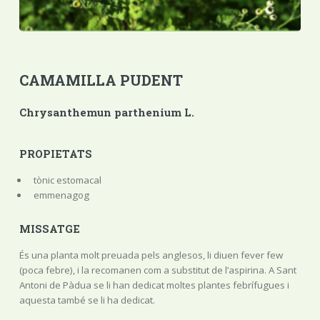
CAMAMILLA PUDENT
Chrysanthemun parthenium L.
PROPIETATS
tònic estomacal
emmenagog
MISSATGE
És una planta molt preuada pels anglesos, li diuen fever few
(poca febre), i la recomanen com a substitut de l’aspirina. A Sant
Antoni de Pàdua se li han dedicat moltes plantes febrífugues i
aquesta també se li ha dedicat.