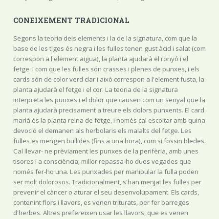
CONEIXEMENT TRADICIONAL
Segons la teoria dels elements i la de la signatura, com que la
base de les tiges és negra i les fulles tenen gust àcid i salat (com
correspon a l'element aigua), la planta ajudarà el ronyó i el
fetge. I com que les fulles són crasses i plenes de punxes, i els
cards són de color verd clar i això correspon a l'element fusta, la
planta ajudarà el fetge i el cor. La teoria de la signatura
interpreta les punxes i el dolor que causen com un senyal que la
planta ajudarà precisament a treure els dolors punxents. El card
marià és la planta reina de fetge, i només cal escoltar amb quina
devoció el demanen als herbolaris els malalts del fetge. Les
fulles es mengen bullides (fins a una hora), com si fossin bledes.
Cal llevar- ne prèviament les punxes de la perifèria, amb unes
tisores i a consciència; millor repassa-ho dues vegades que
només fer-ho una. Les punxades per manipular la fulla poden
ser molt dolorosos. Tradicionalment, s'han menjat les fulles per
prevenir el càncer o aturar el seu desenvolupament. Els cards,
contenint flors i llavors, es venen triturats, per fer barreges
d'herbes. Altres prefereixen usar les llavors, que es venen