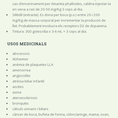
cas d’enverinament per Amanita phalloides, caldria injectar-la
en vena a raó de 20-50 mg/Kg 3 cops al dia.
Silitidil (extracte). Es dona per boca (p.o.) entre 20 i 200
mg/Kg de massa corporal per incrementar la producció de
llet. Probablement involucra els receptors D2 de dopamina.
Tintura: 300 gotes/dia o 3-6 mL × 3 cops al dia.
USOS MEDICINALS
abscessos
Alzheimer
anèmia de plaquetes LLA
amenorrea
angiocolitis
atrèsia biliar infantil
ascites
asma
ateroesclerosis
bronquitis
càlculs urinaris i biliars
càncer de boca, bufeta de l’orina, còlon,laringe, mama, ovari,