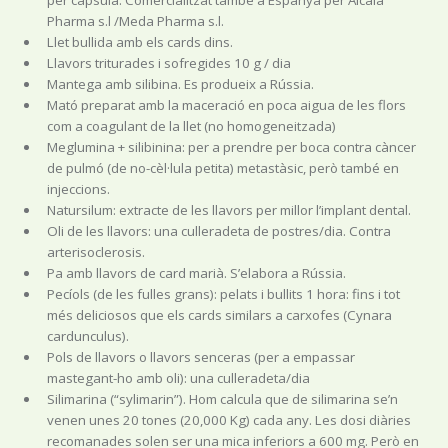
Pharma s.l /Meda Pharma s.l.
Llet bullida amb els cards dins.
Llavors triturades i sofregides 10 g / dia
Mantega amb silibina. Es produeix a Rússia.
Mató preparat amb la maceració en poca aigua de les flors
com a coagulant de la llet (no homogeneitzada)
Meglumina + silibinina: per a prendre per boca contra càncer
de pulmó (de no-cèl·lula petita) metastàsic, però també en
injeccions.
Natursilum: extracte de les llavors per millor l’implant dental.
Oli de les llavors: una culleradeta de postres/dia. Contra
arterisoclerosis.
Pa amb llavors de card marià. S’elabora a Rússia.
Pecíols (de les fulles grans): pelats i bullits 1 hora: fins i tot
més deliciosos que els cards similars a carxofes (Cynara
cardunculus).
Pols de llavors o llavors senceras (per a empassar
mastegant-ho amb oli): una culleradeta/dia
Silimarina (“sylimarin”). Hom calcula que de silimarina se’n
venen unes 20 tones (20,000 Kg) cada any. Les dosi diàries
recomanades solen ser una mica inferiors a 600 mg. Però en