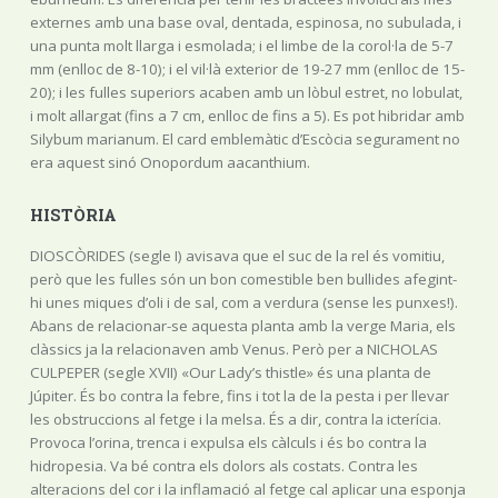
externes amb una base oval, dentada, espinosa, no subulada, i
una punta molt llarga i esmolada; i el limbe de la corol·la de 5-7
mm (enlloc de 8-10); i el vil·là exterior de 19-27 mm (enlloc de 15-
20); i les fulles superiors acaben amb un lòbul estret, no lobulat,
i molt allargat (fins a 7 cm, enlloc de fins a 5). Es pot hibridar amb
Silybum marianum. El card emblemàtic d’Escòcia segurament no
era aquest sinó Onopordum aacanthium.
HISTÒRIA
DIOSCÒRIDES (segle I) avisava que el suc de la rel és vomitiu,
però que les fulles són un bon comestible ben bullides afegint-
hi unes miques d’oli i de sal, com a verdura (sense les punxes!).
Abans de relacionar-se aquesta planta amb la verge Maria, els
clàssics ja la relacionaven amb Venus. Però per a NICHOLAS
CULPEPER (segle XVII) «Our Lady’s thistle» és una planta de
Júpiter. És bo contra la febre, fins i tot la de la pesta i per llevar
les obstruccions al fetge i la melsa. És a dir, contra la icterícia.
Provoca l’orina, trenca i expulsa els càlculs i és bo contra la
hidropesia. Va bé contra els dolors als costats. Contra les
alteracions del cor i la inflamació al fetge cal aplicar una esponja