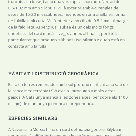
truncats a la base, i amb una vora apical marcada. Nectari de
0.5-1.32 mm amb 5 lòbuls. Vil·là exterior amb 4-5 rengles de
setes de 15-20 m escabrides, inserides en una anella en forma
de faldilla molt curta. Vil·là interior amb cilis de 0.5-1 mm al marge
de la faldilleta. Aspergillus iizukae és un dels molts fongs
endofítics del card marià —vegi’s annex al final—, però té la
particularitat que produeix silibines i iso-silibina A quan està en
contacte amb la fulla.
HÀBITAT I DISTRIBUCIÓ GEOGRÀFICA
Es fa en terres remenades amb sòl profund nitrificat amb saó de
la conca mediterrània i SW d’Àsia. Introduïda a molts altres
països. A Catalunya manca a les zones altes (per sobre els 1400
m snm) de muntanya pirinenca o prepirinenca.
ESPÈCIES SIMILARS
A Navarra i a Múrcia hi ha un card del mateix gènere: Silybum
eburneum. Es diferencia per tenir les bràctees involucrals més