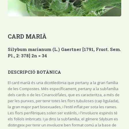
CARD MARIÀ
Silybum marianum (L.) Gaertner [1791, Fruct. Sem.
Pl., 2: 378] 2n = 34
DESCRIPCIÓ BOTÀNICA
El card marià és una dicotiledònia que pertany a la gran família
de les Compostes. Més específicament, pertany a la subfamília
dels cards o de les Cinarocèfales, que es caracteritza, a més de
per les punxes, per tenir totes les flors tubuloses (cap ligulada),
la gran major part bisexuades, i l’estil inflat per sota les rames.
Les flors perifèriques solen ser estèrils, i l'involucre espinós té
els folíols imbricats. I ja dins la subfamília, el gènere Silybum es
distingeix per tenir un involucre ben format comú a la base de