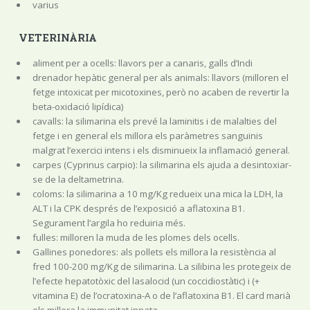
varius
VETERINÀRIA
aliment per a ocells: llavors per a canaris, galls d’Indi
drenador hepàtic general per als animals: llavors (milloren el
fetge intoxicat per micotoxines, però no acaben de revertir la
beta-oxidació lipídica)
cavalls: la silimarina els prevé la laminitis i de malalties del
fetge i en general els millora els paràmetres sanguinis
malgrat l’exercici intens i els disminueix la inflamació general.
carpes (Cyprinus carpio): la silimarina els ajuda a desintoxiar-
se de la deltametrina.
coloms: la silimarina a 10 mg/Kg redueix una mica la LDH, la
ALT i la CPK després de l’exposició a aflatoxina B1.
Segurament l’argila ho reduiria més.
fulles: milloren la muda de les plomes dels ocells.
Gallines ponedores: als pollets els millora la resistència al
fred 100-200 mg/Kg de silimarina. La silibina les protegeix de
l’efecte hepatotòxic del lasalocid (un coccidiostàtic) i (+
vitamina E) de l’ocratoxina-A o de l’aflatoxina B1. El card marià