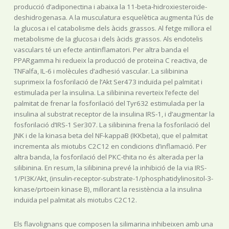
producció d’adiponectina i abaixa la 11-beta-hidroxiesteroide-
deshidrogenasa. A la musculatura esquelètica augmenta l’ús de
la glucosa i el catabolisme dels àcids grassos. Al fetge millora el
metabolisme de la glucosa i dels àcids grassos. Als endotelis
vasculars té un efecte antiinflamatori. Per altra banda el
PPARgamma hi redueix la producció de proteïna C reactiva, de
TNFalfa, IL-6 i molècules d’adhesió vascular. La silibinina
suprimeix la fosforilació de l’Akt Ser473 induïda pel palmitat i
estimulada per la insulina. La silibinina reverteix l’efecte del
palmitat de frenar la fosforilació del Tyr632 estimulada per la
insulina al substrat receptor de la insulina IRS-1, i d’augmentar la
fosforilació d’IRS-1 Ser307. La silibinina frena la fosforilació del
JNK i de la kinasa beta del NF-kappaB (IKKbeta), que el palmitat
incrementa als miotubs C2C12 en condicions d’inflamació. Per
altra banda, la fosforilació del PKC-thita no és alterada per la
silibinina. En resum, la silibinina prevé la inhibició de la via IRS-
1/PI3K/Akt, (insulin-receptor-substrate-1/phosphatidylinositol-3-
kinase/prtoein kinase B), millorant la resistència a la insulina
induïda pel palmitat als miotubs C2C12.
Els flavolignans que composen la silimarina inhibeixen amb una