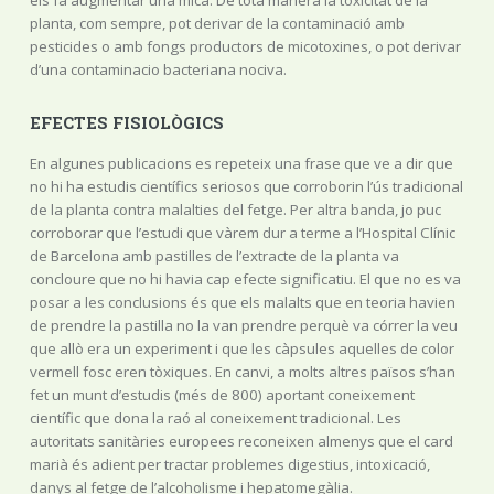
els fa augmentar una mica. De tota manera la toxicitat de la
planta, com sempre, pot derivar de la contaminació amb
pesticides o amb fongs productors de micotoxines, o pot derivar
d’una contaminacio bacteriana nociva.
EFECTES FISIOLÒGICS
En algunes publicacions es repeteix una frase que ve a dir que
no hi ha estudis científics seriosos que corroborin l’ús tradicional
de la planta contra malalties del fetge. Per altra banda, jo puc
corroborar que l’estudi que vàrem dur a terme a l’Hospital Clínic
de Barcelona amb pastilles de l’extracte de la planta va
concloure que no hi havia cap efecte significatiu. El que no es va
posar a les conclusions és que els malalts que en teoria havien
de prendre la pastilla no la van prendre perquè va córrer la veu
que allò era un experiment i que les càpsules aquelles de color
vermell fosc eren tòxiques. En canvi, a molts altres països s’han
fet un munt d’estudis (més de 800) aportant coneixement
científic que dona la raó al coneixement tradicional. Les
autoritats sanitàries europees reconeixen almenys que el card
marià és adient per tractar problemes digestius, intoxicació,
danys al fetge de l’alcoholisme i hepatomegàlia.