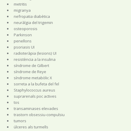
metritis
migranya
nefropatia diabètica
neuràlgia del trigemin
osteoporosis
Parkinson
penellons
psoriasis UI
radioteràpia (lesions) UI
resistència a la insulina
síndrome de Gilbert
síndrome de Reye
síndrome metabòlic X
sorreta a la bufeta del fel
Staphylococcus aureus
suprarenals poc actives
tos
transaminases elevades
trastorn obsessiu-compulsiu
tumors
úlceres als turmells