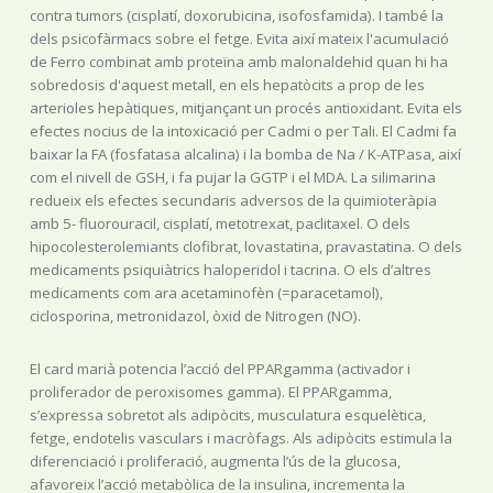
contra tumors (cisplatí, doxorubicina, isofosfamida). I també la
dels psicofàrmacs sobre el fetge. Evita així mateix l'acumulació
de Ferro combinat amb proteïna amb malonaldehid quan hi ha
sobredosis d'aquest metall, en els hepatòcits a prop de les
arterioles hepàtiques, mitjançant un procés antioxidant. Evita els
efectes nocius de la intoxicació per Cadmi o per Tali. El Cadmi fa
baixar la FA (fosfatasa alcalina) i la bomba de Na / K-ATPasa, així
com el nivell de GSH, i fa pujar la GGTP i el MDA. La silimarina
redueix els efectes secundaris adversos de la quimioteràpia
amb 5- fluorouracil, cisplatí, metotrexat, paclitaxel. O dels
hipocolesterolemiants clofibrat, lovastatina, pravastatina. O dels
medicaments psiquiàtrics haloperidol i tacrina. O els d’altres
medicaments com ara acetaminofèn (=paracetamol),
ciclosporina, metronidazol, òxid de Nitrogen (NO).
El card marià potencia l’acció del PPARgamma (activador i
proliferador de peroxisomes gamma). El PPARgamma,
s’expressa sobretot als adipòcits, musculatura esquelètica,
fetge, endotelis vasculars i macròfags. Als adipòcits estimula la
diferenciació i proliferació, augmenta l’ús de la glucosa,
afavoreix l’acció metabòlica de la insulina, incrementa la