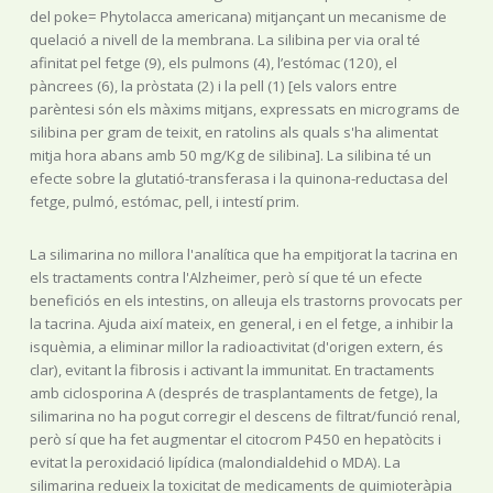
del poke= Phytolacca americana) mitjançant un mecanisme de
quelació a nivell de la membrana. La silibina per via oral té
afinitat pel fetge (9), els pulmons (4), l’estómac (120), el
pàncrees (6), la pròstata (2) i la pell (1) [els valors entre
parèntesi són els màxims mitjans, expressats en micrograms de
silibina per gram de teixit, en ratolins als quals s'ha alimentat
mitja hora abans amb 50 mg/Kg de silibina]. La silibina té un
efecte sobre la glutatió-transferasa i la quinona-reductasa del
fetge, pulmó, estómac, pell, i intestí prim.
La silimarina no millora l'analítica que ha empitjorat la tacrina en
els tractaments contra l'Alzheimer, però sí que té un efecte
beneficiós en els intestins, on alleuja els trastorns provocats per
la tacrina. Ajuda així mateix, en general, i en el fetge, a inhibir la
isquèmia, a eliminar millor la radioactivitat (d'origen extern, és
clar), evitant la fibrosis i activant la immunitat. En tractaments
amb ciclosporina A (després de trasplantaments de fetge), la
silimarina no ha pogut corregir el descens de filtrat/funció renal,
però sí que ha fet augmentar el citocrom P450 en hepatòcits i
evitat la peroxidació lipídica (malondialdehid o MDA). La
silimarina redueix la toxicitat de medicaments de quimioteràpia