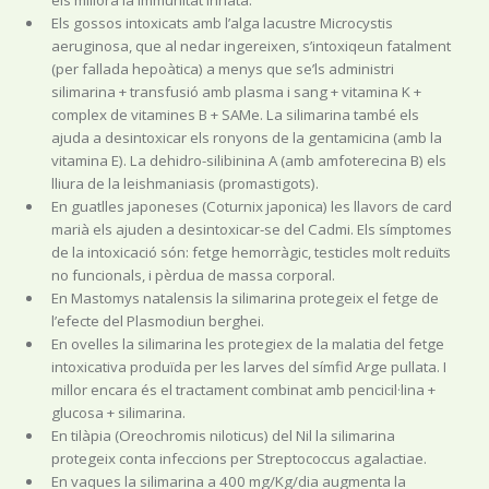
els millora la immunitat innata.
Els gossos intoxicats amb l’alga lacustre Microcystis
aeruginosa, que al nedar ingereixen, s’intoxiqeun fatalment
(per fallada hepoàtica) a menys que se’ls administri
silimarina + transfusió amb plasma i sang + vitamina K +
complex de vitamines B + SAMe. La silimarina també els
ajuda a desintoxicar els ronyons de la gentamicina (amb la
vitamina E). La dehidro-silibinina A (amb amfoterecina B) els
lliura de la leishmaniasis (promastigots).
En guatlles japoneses (Coturnix japonica) les llavors de card
marià els ajuden a desintoxicar-se del Cadmi. Els símptomes
de la intoxicació són: fetge hemorràgic, testicles molt reduïts
no funcionals, i pèrdua de massa corporal.
En Mastomys natalensis la silimarina protegeix el fetge de
l’efecte del Plasmodiun berghei.
En ovelles la silimarina les protegiex de la malatia del fetge
intoxicativa produïda per les larves del símfid Arge pullata. I
millor encara és el tractament combinat amb pencicil·lina +
glucosa + silimarina.
En tilàpia (Oreochromis niloticus) del Nil la silimarina
protegeix conta infeccions per Streptococcus agalactiae.
En vaques la silimarina a 400 mg/Kg/dia augmenta la