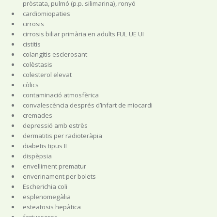
pròstata, pulmó (p.p. silimarina), ronyó
cardiomiopaties
cirrosis
cirrosis biliar primària en adults FUL UE UI
cistitis
colangitis esclerosant
colèstasis
colesterol elevat
còlics
contaminació atmosfèrica
convalescència després d’infart de miocardi
cremades
depressió amb estrès
dermatitis per radioteràpia
diabetis tipus II
dispèpsia
envelliment prematur
enverinament per bolets
Escherichia coli
esplenomegàlia
esteatosis hepàtica
fartusseres