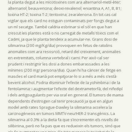
la planta degut a les micotoxines com ara alternariol-metil-èter;
alternariol; beauvericina; deoxi-nivalenol; eniantina A, A1, B, B1;
toxina HT-2; toxina T-2; tentoxina; zearalenona. En tot cas cal
vigilar que els card no estiguin contaminats per fongs degut a
un ml secatge. També caldria esbrinar si el sòl en que han
crescut les plantes està o no carregat de metalls tòxics com el
Cadmi, ja que le planta tendeix a acumular-ne. Grans dosi de
silimarina (200 mg/Kg/dia) provoquen en fetus de ratolins
anomalies com ara resosrció, retard del creixement, anomalies
en extremitats, columna vertebral i carni. Per això cal ser
prudent i restrignir les dosi a dones embarassades a les
mínimes (200 mg/ persona/dia). Quan hi ha càncer de fetge en
mascles el card marià pot empitjorar-lo si a més a més s’està
bevent alcohol. Podria disminuir l’efecte de la yohimbina i de la
fentolamina; i augmentar l’efecte del dextrametorfà, del nifedipí
i dels antigoagulants per via oral en general. El tumors de mama
dependents d’estrogen cal tenir precaució ja que en algun
model amb rates Sprague-Dawley la silimarina accelera la
carcinogènesis en tumors MMTV-neu/HER-2 transgènics. La
silimarina al 0.3% a la dieta fa que s’incrementin els nivells de
silibinina, però no fa pas que es redueixin els tumors, sinó que