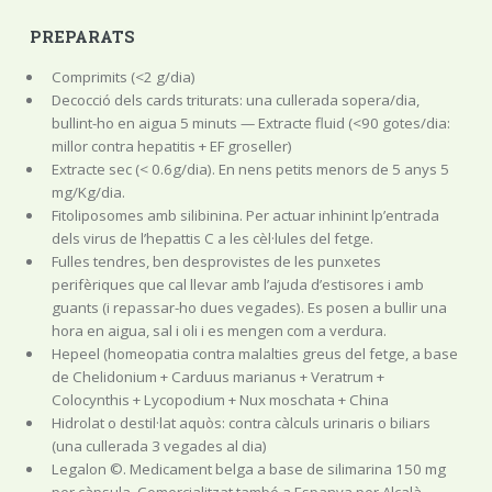
PREPARATS
Comprimits (<2 g/dia)
Decocció dels cards triturats: una cullerada sopera/dia,
bullint-ho en aigua 5 minuts — Extracte fluid (<90 gotes/dia:
millor contra hepatitis + EF groseller)
Extracte sec (< 0.6g/dia). En nens petits menors de 5 anys 5
mg/Kg/dia.
Fitoliposomes amb silibinina. Per actuar inhinint lp’entrada
dels virus de l’hepattis C a les cèl·lules del fetge.
Fulles tendres, ben desprovistes de les punxetes
perifèriques que cal llevar amb l’ajuda d’estisores i amb
guants (i repassar-ho dues vegades). Es posen a bullir una
hora en aigua, sal i oli i es mengen com a verdura.
Hepeel (homeopatia contra malalties greus del fetge, a base
de Chelidonium + Carduus marianus + Veratrum +
Colocynthis + Lycopodium + Nux moschata + China
Hidrolat o destil·lat aquòs: contra càlculs urinaris o biliars
(una cullerada 3 vegades al dia)
Legalon ©. Medicament belga a base de silimarina 150 mg
per càpsula. Comercialitzat també a Espanya per Alcalà