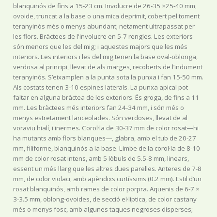
blanquinós de fins a 15-23 cm. Involucre de 26-35 ×25-40 mm,
ovoide, truncat a la base o una mica deprimit, cobert pel toment
teranyinós més o menys abundant; netament ultrapassat per
les flors. Bràctees de l'involucre en 5-7 rengles. Les exteriors
són menors que les del mig; i aquestes majors que les més
interiors. Les interiors i les del mig tenen la base oval-oblonga,
verdosa al principi, llevat de als marges, recoberts de l’indument
teranyinós. S’eixamplen a la punta sota la punxa i fan 15-50 mm.
Als costats tenen 3-10 espines laterals. La punxa apical pot
faltar en alguna bràctea de les exteriors. És groga, de fins a 11
mm. Les bràctees més interiors fan 24-34 mm, i són més o
menys estretament lanceolades. Són verdoses, llevat de al
voraviu hialí, i inermes. Corol·la de 30-37 mm de color rosat―hi
ha mutants amb flors blanques―, glabra, amb el tub de 20-27
mm, filiforme, blanquinós a la base. Limbe de la corol·la de 8-10
mm de color rosat intens, amb 5 lòbuls de 5.5-8 mm, linears,
essent un més llarg que les altres dues parelles. Anteres de 7-8
mm, de color violaci, amb apèndixs curtíssims (0.2 mm). Estil d’un
rosat blanquinós, amb rames de color porpra. Aquenis de 6-7 ×
3-3.5 mm, oblong-ovoides, de secció el·líptica, de color castany
més o menys fosc, amb algunes taques negroses disperses;