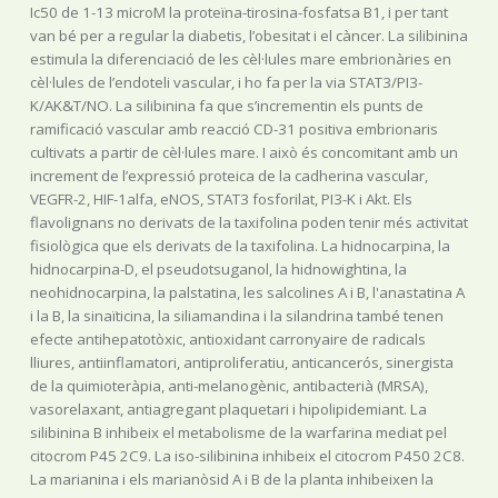
Ic50 de 1-13 microM la proteïna-tirosina-fosfatsa B1, i per tant
van bé per a regular la diabetis, l’obesitat i el càncer. La silibinina
estimula la diferenciació de les cèl·lules mare embrionàries en
cèl·lules de l’endoteli vascular, i ho fa per la via STAT3/PI3-
K/AK&T/NO. La silibinina fa que s’incrementin els punts de
ramificació vascular amb reacció CD-31 positiva embrionaris
cultivats a partir de cèl·lules mare. I això és concomitant amb un
increment de l’expressió proteica de la cadherina vascular,
VEGFR-2, HIF-1alfa, eNOS, STAT3 fosforilat, PI3-K i Akt. Els
flavolignans no derivats de la taxifolina poden tenir més activitat
fisiològica que els derivats de la taxifolina. La hidnocarpina, la
hidnocarpina-D, el pseudotsuganol, la hidnowightina, la
neohidnocarpina, la palstatina, les salcolines A i B, l'anastatina A
i la B, la sinaïticina, la siliamandina i la silandrina també tenen
efecte antihepatotòxic, antioxidant carronyaire de radicals
lliures, antiinflamatori, antiproliferatiu, anticancerós, sinergista
de la quimioteràpia, anti-melanogènic, antibacterià (MRSA),
vasorelaxant, antiagregant plaquetari i hipolipidemiant. La
silibinina B inhibeix el metabolisme de la warfarina mediat pel
citocrom P45 2C9. La iso-silibinina inhibeix el citocrom P450 2C8.
La marianina i els marianòsid A i B de la planta inhibeixen la