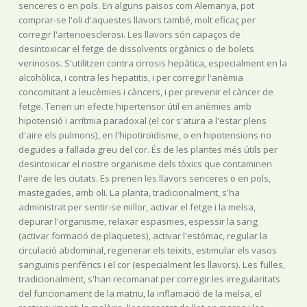
senceres o en pols. En alguns països com Alemanya, pot
comprar-se l'oli d'aquestes llavors també, molt eficaç per
corregir l'arterioesclerosi. Les llavors són capaços de
desintoxicar el fetge de dissolvents orgànics o de bolets
verinosos. S'utilitzen contra cirrosis hepàtica, especialment en la
alcohòlica, i contra les hepatitis, i per corregir l'anèmia
concomitant a leucèmies i càncers, i per prevenir el càncer de
fetge. Tenen un efecte hipertensor útil en anèmies amb
hipotensió i arrítmia paradoxal (el cor s'atura a l'estar plens
d'aire els pulmons), en l'hipotiroïdisme, o en hipotensions no
degudes a fallada greu del cor. És de les plantes més útils per
desintoxicar el nostre organisme dels tòxics que contaminen
l'aire de les ciutats. Es prenen les llavors senceres o en pols,
mastegades, amb oli. La planta, tradicionalment, s'ha
administrat per sentir-se millor, activar el fetge i la melsa,
depurar l'organisme, relaxar espasmes, espessir la sang
(activar formació de plaquetes), activar l'estómac, regular la
circulació abdominal, regenerar els teixits, estimular els vasos
sanguinis perifèrics i el cor (especialment les llavors). Les fulles,
tradicionalment, s'han recomanat per corregir les irregularitats
del funcionament de la matriu, la inflamació de la melsa, el