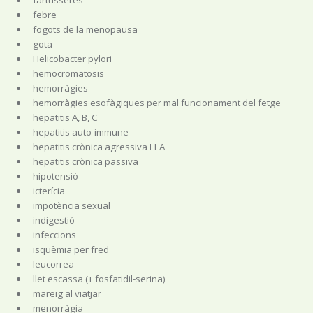
febre
fogots de la menopausa
gota
Helicobacter pylori
hemocromatosis
hemorràgies
hemorràgies esofàgiques per mal funcionament del fetge
hepatitis A, B, C
hepatitis auto-immune
hepatitis crònica agressiva LLA
hepatitis crònica passiva
hipotensió
icterícia
impotència sexual
indigestió
infeccions
isquèmia per fred
leucorrea
llet escassa (+ fosfatidil-serina)
mareig al viatjar
menorràgia