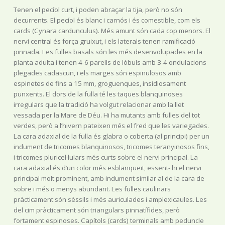
Tenen el pecíol curt, i poden abraçar la tija, però no són
decurrents. El pecíol és blanc i carnós i és comestible, com els
cards (Cynara cardunculus). Més amunt són cada cop menors. El
nervi central és força gruixut, i els laterals tenen ramificació
pinnada. Les fulles basals són les més desenvolupades en la
planta adulta i tenen 4-6 parells de lòbuls amb 3-4 ondulacions
plegades cadascun, i els marges són espinulosos amb
espinetes de fins a 15 mm, groguenques, insidiosament
punxents. El dors de la fulla té les taques blanquinoses
irregulars que la tradició ha volgut relacionar amb la llet
vessada per la Mare de Déu. Hi ha mutants amb fulles del tot
verdes, però a l’hivern pateixen més el fred que les variegades.
La cara adaxial de la fulla és glabra o coberta (al principi) per un
indument de tricomes blanquinosos, tricomes teranyinosos fins,
i tricomes pluricel·lulars més curts sobre el nervi principal. La
cara adaxial és d’un color més esblanqueït, essent- hi el nervi
principal molt prominent, amb indument similar al de la cara de
sobre i més o menys abundant. Les fulles caulinars
pràcticament són sèssils i més auriculades i amplexicaules. Les
del cim pràcticament són triangulars pinnatífides, però
fortament espinoses. Capítols (cards) terminals amb peduncle