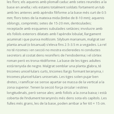
les flors; els aquenis amb plomall caduc amb setes reunides a la
base en anella; i els estams totalment soldats fortament un tub
amb les anteres amb apèndix filiforme a la base més curt de 0.5
mm; flors totes de la mateixa mida (limbe de 8-10 mm); aquenis
oblongs, comprimits; setes de 15-20 mm, denticulades;
receptacle amb esquames subulades setàcies; involucre amb
els folíols exteriors dilatats amb l'apèndix lobulat, llargament
acuminat i que punxa moltíssim. Silybum marianum, malgrat ser
planta anual (o bisanual) s’eleva fins 2.5-3.5 m a vegades. La rel
no té rizomes i en secció no mostra esclereides ni conductes
secretors al costat dens resinífers de l'endoderma; i el còrtex
roman però es trona ritidiforme. La base de les tiges adultes
està tenyida de negre. Malgrat semblar una planta glabra, té
tricomes unicel·lulars curts, tricomes llargs formant teranyina, i
tricomes pluricel·lulars uniseriats. Les tiges solen pujar ben
dretes, i ramificar-se sense apartar-se massa de la vertical a la
zona superior. Tenen la secció força circular i estries
longitudinals, però sense ales; amb folíols a la zona baixa; i està
coberta de l’indument teranyinós més dens sota els capítols. Les
fulles més grans, les de la base, poden arribar a fer 60 × 15 cm.