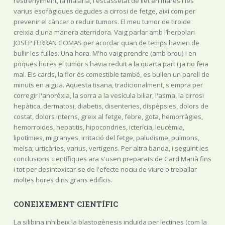
restrenyiment, la malària, l'escassetat de llet en mares i les
varius esofàgiques degudes a cirrosi de fetge, així com per
prevenir el càncer o reduir tumors. El meu tumor de tiroide
creixia d'una manera aterridora. Vaig parlar amb l’herbolari
JOSEP FERRAN COMAS per acordar quan de temps havien de
bullir les fulles. Una hora. M'ho vaig prendre (amb brou) i en
poques hores el tumor s'havia reduït a la quarta part i ja no feia
mal. Els cards, la flor és comestible també, es bullen un parell de
minuts en aigua. Aquesta tisana, tradicionalment, s'empra per
corregir l'anorèxia, la sorra a la vesícula biliar, l'asma, la cirrosi
hepàtica, dermatosi, diabetis, disenteries, dispèpsies, dolors de
costat, dolors interns, greix al fetge, febre, gota, hemorràgies,
hemorroides, hepatitis, hipocondries, icterícia, leucèmia,
lipotímies, migranyes, irritació del fetge, paludisme, pulmons,
melsa; urticàries, varius, vertígens. Per altra banda, i seguint les
conclusions científiques ara s'usen preparats de Card Marià fins
i tot per desintoxicar-se de l'efecte nociu de viure o treballar
moltes hores dins grans edificis.
CONEIXEMENT CIENTÍFIC
La silibina inhibeix la blastogènesis induïda per lectines (com la