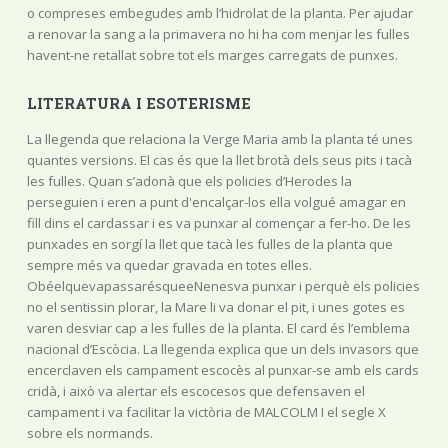
o compreses embegudes amb l’hidrolat de la planta. Per ajudar
a renovar la sang a la primavera no hi ha com menjar les fulles
havent-ne retallat sobre tot els marges carregats de punxes.
LITERATURA I ESOTERISME
La llegenda que relaciona la Verge Maria amb la planta té unes
quantes versions. El cas és que la llet brotà dels seus pits i tacà
les fulles. Quan s’adonà que els policies d’Herodes la
perseguien i eren a punt d'encalçar-los ella volgué amagar en
fill dins el cardassar i es va punxar al començar a fer-ho. De les
punxades en sorgí la llet que tacà les fulles de la planta que
sempre més va quedar gravada en totes elles.
ObéelquevapassarésqueeNenesva punxar i perquè els policies
no el sentissin plorar, la Mare li va donar el pit, i unes gotes es
varen desviar cap a les fulles de la planta. El card és l’emblema
nacional d’Escòcia. La llegenda explica que un dels invasors que
encerclaven els campament escocès al punxar-se amb els cards
cridà, i això va alertar els escocesos que defensaven el
campament i va facilitar la victòria de MALCOLM I el segle X
sobre els normands.