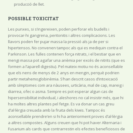
producció de llet.
POSSIBLE TOXICITAT
Les punxes, si s’ingereixen, poden perforar els budells i
provocar-hi gangrena, peritonitis i altres complicacions. Les
llavors poden fer pujar massa la pressió als ja de per si
hipertensos. No convenen tampoc als qui es mediquin contra el
Parkinson. Les fulles contenen força nitrats, i el bestiar que en
mengi massa pot agafar una anèmia per excés de nitrits (que es
formen a l’aparell digestiu). Pel mateix motiu no és aconsellable
que els nens de menys de 2 anys en mengin, perquè podrien
partir metahemoglobinèmia. S’han descrit casos d’intoxicació
amb símptomes com ara nàusees, urticària, mal de cap, mareig i
diarrea, ofec o asma. Sempre es pot esperar algun cas de
hipersensibilitat individual, i aleshores no cal insistir més, que hi
ha moltes altres plantes pel fetge. Es va donar un cas greu
d’al·lèrgia creuada amb la fruita dels kiwis. Tampoc és
aconsellable prendre’en si hi ha anteriorment proves d’al·lèrgia
a altres compostes. Alguns creuen que hi pot haver Alternaria i
Fusarium als cards que contrarrestin els efectes beneficiosos de