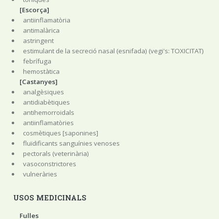
[Escorça]
antiinflamatòria
antimalàrica
astringent
estimulant de la secreció nasal (esnifada) (vegi's: TOXICITAT)
febrífuga
hemostàtica
[Castanyes]
analgèsiques
antidiabètiques
antihemorroidals
antiinflamatòries
cosmètiques [saponines]
fluïdificants sanguínies venoses
pectorals (veterinària)
vasoconstrictores
vulneràries
USOS MEDICINALS
Fulles