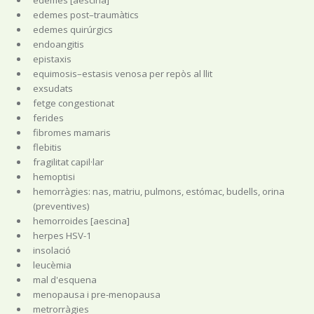
edemes post–traumàtics
edemes quirúrgics
endoangitis
epistaxis
equimosis–estasis venosa per repòs al llit
exsudats
fetge congestionat
ferides
fibromes mamaris
flebitis
fragilitat capil·lar
hemoptisi
hemorràgies: nas, matriu, pulmons, estómac, budells, orina
(preventives)
hemorroides [aescina]
herpes HSV-1
insolació
leucèmia
mal d'esquena
menopausa i pre-menopausa
metrorràgies