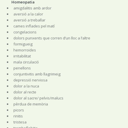
Homeopatia
amigdalitis amb ardor
aversió a la calor
aversió a treballar
cames inflades pel matí
congelacions
dolors punxents que corren d’un lloc a l’altre
formigueig
hemorroides
irritabilitat
mala circulació
penellons
conjuntivitis amb llagrimeig
depressió nerviosa
dolor a la nuca
dolor al recte
dolor al sacre/ pelvis/malucs
pèrdua de memòria
picors
rinitis
tristesa
tromboflebitis