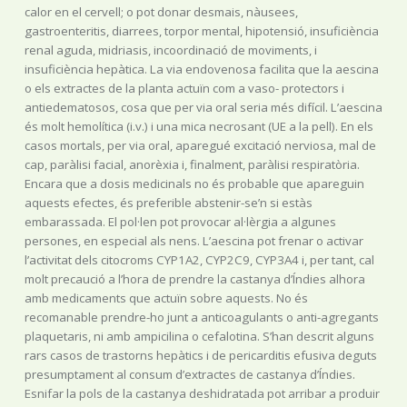
calor en el cervell; o pot donar desmais, nàusees,
gastroenteritis, diarrees, torpor mental, hipotensió, insuficiència
renal aguda, midriasis, incoordinació de moviments, i
insuficiència hepàtica. La via endovenosa facilita que la aescina
o els extractes de la planta actuïn com a vaso- protectors i
antiedematosos, cosa que per via oral seria més difícil. L’aescina
és molt hemolítica (i.v.) i una mica necrosant (UE a la pell). En els
casos mortals, per via oral, aparegué excitació nerviosa, mal de
cap, paràlisi facial, anorèxia i, finalment, paràlisi respiratòria.
Encara que a dosis medicinals no és probable que apareguin
aquests efectes, és preferible abstenir-se’n si estàs
embarassada. El pol·len pot provocar al·lèrgia a algunes
persones, en especial als nens. L’aescina pot frenar o activar
l’activitat dels citocroms CYP1A2, CYP2C9, CYP3A4 i, per tant, cal
molt precaució a l’hora de prendre la castanya d’Índies alhora
amb medicaments que actuïn sobre aquests. No és
recomanable prendre-ho junt a anticoagulants o anti-agregants
plaquetaris, ni amb ampicilina o cefalotina. S’han descrit alguns
rars casos de trastorns hepàtics i de pericarditis efusiva deguts
presumptament al consum d’extractes de castanya d’Índies.
Esnifar la pols de la castanya deshidratada pot arribar a produir