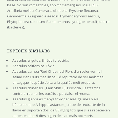
base. No són comestibles, són molt amargues. MALURES:
Armillaria mellea, Cameraria ohridella, Erysiohe flexuosa,
Ganoderma, Guignardia aesculi, Hymenoscyphus aesculi,
Phytophotora ramorum, Pseudomonas syringae aesculi, xancre
(bactèries),
ESPÈCIES SIMILARS
Aesculus argutus. Emètic i piscicida.
Aesculus californica. Tòxic.
Aesculus carnea [Red Chestnut]. Flors d'un color vermell
salmó clar. Fruits més llisos. Té reputació de ser molt més
eficaç que l'espècie típica a la qual és molt propera.
Aesculus chinensis. [T'ien Shih Li]. Piscicida, usat també
contra el reuma, les paràlisis parcials, i el reuma.
Aesculus glabra és menys tòxic per ales gallines o els
hàmsters que A. hippocastanum, ja que de l’extracte de la
llavor en suporten dosi de 80 mg/g, tot i que si es repeteixen
aquestes dosi 5 dies algun dels animals pot morir.