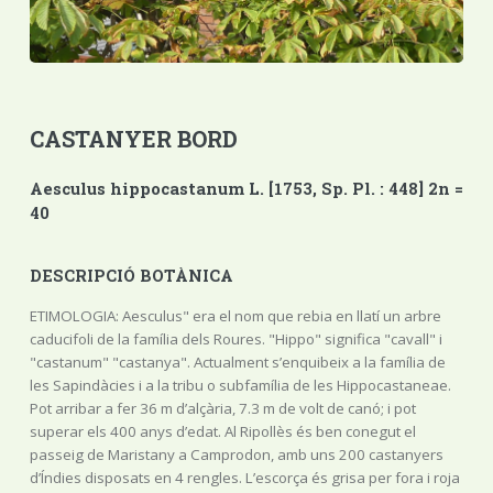
CASTANYER BORD
Aesculus hippocastanum L. [1753, Sp. Pl. : 448] 2n =
40
DESCRIPCIÓ BOTÀNICA
ETIMOLOGIA: Aesculus" era el nom que rebia en llatí un arbre
caducifoli de la família dels Roures. "Hippo" significa "cavall" i
"castanum" "castanya". Actualment s’enquibeix a la família de
les Sapindàcies i a la tribu o subfamília de les Hippocastaneae.
Pot arribar a fer 36 m d’alçària, 7.3 m de volt de canó; i pot
superar els 400 anys d’edat. Al Ripollès és ben conegut el
passeig de Maristany a Camprodon, amb uns 200 castanyers
d’Índies disposats en 4 rengles. L’escorça és grisa per fora i roja