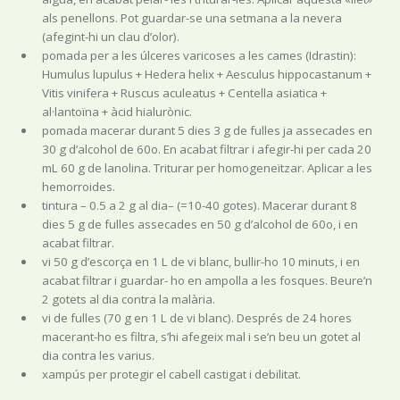
als penellons. Pot guardar-se una setmana a la nevera
(afegint-hi un clau d’olor).
pomada per a les úlceres varicoses a les cames (Idrastin):
Humulus lupulus + Hedera helix + Aesculus hippocastanum +
Vitis vinifera + Ruscus aculeatus + Centella asiatica +
al·lantoïna + àcid hialurònic.
pomada macerar durant 5 dies 3 g de fulles ja assecades en
30 g d’alcohol de 60o. En acabat filtrar i afegir-hi per cada 20
mL 60 g de lanolina. Triturar per homogeneïtzar. Aplicar a les
hemorroides.
tintura – 0.5 a 2 g al dia– (=10-40 gotes). Macerar durant 8
dies 5 g de fulles assecades en 50 g d’alcohol de 60o, i en
acabat filtrar.
vi 50 g d’escorça en 1 L de vi blanc, bullir-ho 10 minuts, i en
acabat filtrar i guardar- ho en ampolla a les fosques. Beure’n
2 gotets al dia contra la malària.
vi de fulles (70 g en 1 L de vi blanc). Després de 24 hores
macerant-ho es filtra, s’hi afegeix mal i se’n beu un gotet al
dia contra les varius.
xampús per protegir el cabell castigat i debilitat.