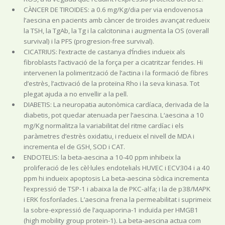
CÀNCER DE TIROIDES: a 0.6 mg/Kg/dia per via endovenosa
l’aescina en pacients amb càncer de tiroides avançat redueix
la TSH, la TgAb, la Tg i la calcitonina i augmenta la OS (overall
survival) i la PFS (progresion-free survival).
CICATRIUS: l’extracte de castanya d’Índies indueix als
fibroblasts l’activació de la força per a cicatritzar ferides. Hi
intervenen la polimerització de l’actina i la formació de fibres
d’estrès, l’activació de la proteïna Rho i la seva kinasa. Tot
plegat ajuda a no envellir a la pell.
DIABETIS: La neuropatia autonòmica cardíaca, derivada de la
diabetis, pot quedar atenuada per l’aescina. L‘aescina a 10
mg/Kg normalitza la variabilitat del ritme cardíac i els
paràmetres d’estrès oxidatiu, i redueix el nivell de MDA i
incrementa el de GSH, SOD i CAT.
ENDOTELIS: la beta-aescina a 10-40 ppm inhibeix la
proliferació de les cèl·lules endotelials HUVEC i ECV304 i a 40
ppm hi indueix apoptosis La beta-aescina sòdica incrementa
l’expressió de TSP-1 i abaixa la de PKC-alfa; i la de p38/MAPK
i ERK fosforilades. L’aescina frena la permeabilitat i suprimeix
la sobre-expressió de l’aquaporina-1 induïda per HMGB1
(high mobility group protein-1). La beta-aescina actua com