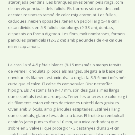
ataronjada per dins. Les branques joves tenen pèls roigs, com
els nervis principals dels folíols. Els borrons són ovoides amb
escates resinoses també de color roig ataronjat. Les fulles,
caduques, neixen oposades, tenen un pecíol llarg (5-18 cm) i
estan dividies en 5-9 folíols oboblongs (9-33 cm), dentats,
disposats en forma digitada. Les flors, molt nombroses, formen
panícules piramidals (12-32 cm) amb peduncles de 4-8 cm que
miren cap amunt.
La corol·la té 4-5 pètals blancs (8-15 mm) més o menys tenyits
de vermell, ondulats, pilosos als marges, plegats a la base per
envoltar els filament estaminals. La ungla fa 3.5-6 mm i més més
curta que el calze. El calze és campanulat. Disc nectarífer
hipogin. Els 7 estams fan 9-17 mm, són desiguals, més llargs
que els pètals i estan arquejats. Tenen les anteres de color roig i
els filaments estan coberts de tricomes unicel·lulars gruixuts.
Ovari amb 3 lòculs, amb glàndules estipitades. Estil més llarg
que els pètals, glabre llevat de a la base. El fruit té un embolcall
espinós (amb punxes d’uns 10 mm, una mica corbades) que
s’obre en 3 valves i que protegix 1- 3 castanyes d’uns 2-4 cm
amb la pela de color marró fosc amb una marca blanc crema a la