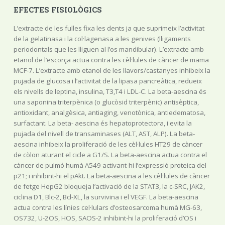
EFECTES FISIOLÒGICS
L’extracte de les fulles fixa les dents ja que suprimeix l’activitat
de la gelatinasa i la col·lagenasa a les genives (lligaments
periodontals que les lliguen al l’os mandibular). L’extracte amb
etanol de l’escorça actua contra les cèl·lules de càncer de mama
MCF-7. L’extracte amb etanol de les llavors/castanyes inhibeix la
pujada de glucosa i l’activitat de la lipasa pancreàtica, redueix
els nivells de leptina, insulina, T3,T4 i LDL-C. La beta-aescina és
una saponina triterpènica (o glucòsid triterpènic) antisèptica,
antioxidant, analgèsica, antiaging, venotònica, antiedematosa,
surfactant. La beta- aescina és hepatoprotectora, i evita la
pujada del nivell de transaminases (ALT, AST, ALP). La beta-
aescina inhibeix la proliferació de les cèl·lules HT29 de càncer
de còlon aturant el cicle a G1/S. La beta-aescina actua contra el
càncer de pulmó humà A549 activant-hi l’expressió proteica del
p21; i inhibint-hi el pAkt. La beta-aescina a les cèl·lules de càncer
de fetge HepG2 bloqueja l’activació de la STAT3, la c-SRC, JAK2,
ciclina D1, Blc-2, Bcl-XL, la survivina i el VEGF. La beta-aescina
actua contra les línies cel·lulars d’osteosarcoma humà MG-63,
OS732, U-2OS, HOS, SAOS-2 inhibint-hi la proliferació d’OS i