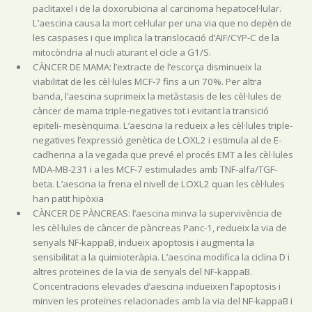
paclitaxel i de la doxorubicina al carcinoma hepatocel·lular.
L’aescina causa la mort cel·lular per una via que no depèn de
les caspases i que implica la translocació d’AIF/CYP-C de la
mitocòndria al nucli aturant el cicle a G1/S.
CÀNCER DE MAMA: l’extracte de l’escorça disminueix la
viabilitat de les cèl·lules MCF-7 fins a un 70%. Per altra
banda, l’aescina suprimeix la metàstasis de les cèl·lules de
càncer de mama triple-negatives tot i evitant la transició
epiteli- mesènquima. L’aescina Ia redueix a les cèl·lules triple-
negatives l’expressió genètica de LOXL2 i estimula al de E-
cadherina a la vegada que prevé el procés EMT a les cèl·lules
MDA-MB-231 i a les MCF-7 estimulades amb TNF-alfa/TGF-
beta. L’aescina Ia frena el nivell de LOXL2 quan les cèl·lules
han patit hipòxia
CÀNCER DE PÀNCREAS: l’aescina minva la supervivència de
les cèl·lules de càncer de pàncreas Panc-1, redueix la via de
senyals NF-kappaB, indueix apoptosis i augmenta la
sensibilitat a la quimioteràpia. L’aescina modifica la ciclina D i
altres proteïnes de la via de senyals del NF-kappaB.
Concentracions elevades d’aescina indueixen l’apoptosis i
minven les proteïnes relacionades amb la via del NF-kappaB i