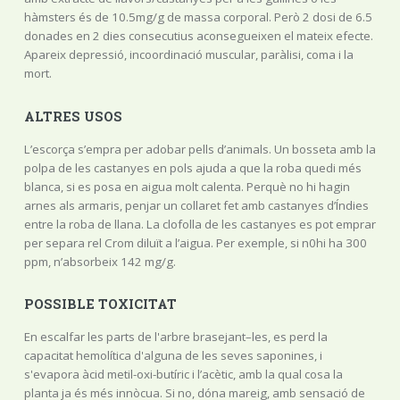
hàmsters és de 10.5mg/g de massa corporal. Però 2 dosi de 6.5
donades en 2 dies consecutius aconsegueixen el mateix efecte.
Apareix depressió, incoordinació muscular, paràlisi, coma i la
mort.
ALTRES USOS
L’escorça s’empra per adobar pells d’animals. Un bosseta amb la
polpa de les castanyes en pols ajuda a que la roba quedi més
blanca, si es posa en aigua molt calenta. Perquè no hi hagin
arnes als armaris, penjar un collaret fet amb castanyes d’Índies
entre la roba de llana. La clofolla de les castanyes es pot emprar
per separa rel Crom diluït a l’aigua. Per exemple, si n0hi ha 300
ppm, n’absorbeix 142 mg/g.
POSSIBLE TOXICITAT
En escalfar les parts de l'arbre brasejant–les, es perd la
capacitat hemolítica d'alguna de les seves saponines, i
s'evapora àcid metil-oxi-butíric i l’acètic, amb la qual cosa la
planta ja és més innòcua. Si no, dóna mareig, amb sensació de