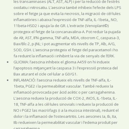
les transaminases (ALT, AST, ALP) i per la reducció de l’estrès
oxidatiu i nitrosatiu. L’aescina també inhibeix l’efecte dels LPS
sobre el fetge ja que evita la necrosis, la migració de cèl·lules
inflamatòries i abaixa l’expressió de TNF-alfa, IL-1beta,, NO,
11beta-HSD2 i apuja la de GR. L’extracte (Venoplant©)
protegeix el fetge de la concanavalina-A. Pot reduir la pujada
de Alt, AST, IFN-gamma, TNF-alfa, MDA, citocrom C, caspasa-3,
Bax/Blc-2, p-JNL; i pot augmentar els nivells de TP, Alb, A/G,
SOD, GSH. L’aescina protegeix el fetge del paracetamol i ho
fa reduint la inflamació i inhibint la via de senyals de l’ERK.
GLIOMA: l’aescina inhibeix el glioma A459 on hi indueix
l’apoptosis mitjançant la caspasa 3 i l’expressió proteica del
Bax aturant el cicle cel·lular a G0/G1.
INFLAMACIÓ: l’aescina redueix els nivells de TNF-alfa, IL-
1beta, PGE2 i la permeabilitat vascular. També redueix la
inflamació provocada per àcid acètic o per carragahenina.
L’aescina redueix la producció de COX-2, iNOS, IL-1beta, IL-
18, TNF-alfa a les cèl·lules sinovials i redueix la producció de
NO i PGE2 las macròfags (i a la mucosa intestinal), reduint el
dolor i la inflamació de l’osteoartritis. Les aescines Ia, Ib, IIa,
IIb redueixen la permeabilitat vascular i l’edema produït per
carragahenina.