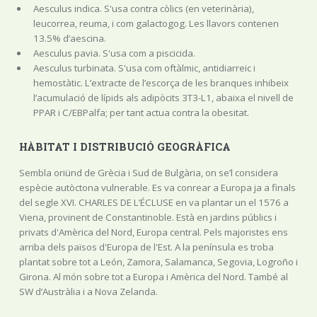
Aesculus indica. S'usa contra còlics (en veterinària),
leucorrea, reuma, i com galactogog. Les llavors contenen
13.5% d’aescina.
Aesculus pavia. S'usa com a piscicida.
Aesculus turbinata. S'usa com oftàlmic, antidiarreic i
hemostàtic. L’extracte de l’escorça de les branques inhibeix
l’acumulació de lípids als adipòcits 3T3-L1, abaixa el nivell de
PPAR i C/EBPalfa; per tant actua contra la obesitat.
HÀBITAT I DISTRIBUCIÓ GEOGRÀFICA
Sembla oriünd de Grècia i Sud de Bulgària, on se’l considera
espècie autòctona vulnerable. Es va conrear a Europa ja a finals
del segle XVI. CHARLES DE L’ÉCLUSE en va plantar un el 1576 a
Viena, provinent de Constantinoble. Està en jardins públics i
privats d'Amèrica del Nord, Europa central. Pels majoristes ens
arriba dels països d'Europa de l'Est. A la península es troba
plantat sobre tot a León, Zamora, Salamanca, Segovia, Logroño i
Girona. Al món sobre tot a Europa i Amèrica del Nord. També al
SW d’Austràlia i a Nova Zelanda.