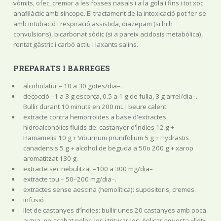
vòmits, ofec, cremor a les fosses nasals i a la gola i fins i tot xoc
anafilàctic amb síncope. El tractament de la intoxicació pot fer-se
amb intubació i respiració assistida, diazepam (si hi h
convulsions), bicarbonat sòdic (si a pareix acidosis metabòlica),
rentat gàstric i carbó actiu i laxants salins.
PREPARATS I BARREGES
alcoholatur – 10 a 30 gotes/dia–.
decocció –1 a 3 g escorça, 0.5 a 1 g de fulla, 3 g arrel/dia–.
Bullir durant 10 minuts en 200 mL i beure calent.
extracte contra hemorroides a base d'extractes
hidroalcohòlics fluids de: castanyer d'Índies 12 g +
Hamamelis 10 g + Viburnum prunifolium 5 g + Hydrastis
canadensis 5 g + alcohol de beguda a 50o 200 g + xarop
aromatitzat 130 g.
extracte sec nebulitzat –100 a 300 mg/dia–
extracte tou – 50–200 mg/dia–.
extractes sense aescina (hemolítica): supositoris, cremes.
infusió
llet de castanyes d’Índies: bullir unes 20 castanyes amb poca
aigua, en acabat pelar- les i triturar-les. Aplicar aquesta «llet»