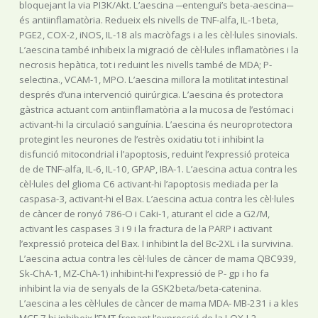
bloquejant la via PI3K/Akt. L’aescina ─entengui’s beta-aescina─
és antiinflamatòria. Redueix els nivells de TNF-alfa, IL-1beta,
PGE2, COX-2, iNOS, IL-18 als macròfags i a les cèl·lules sinovials.
L’aescina també inhibeix la migració de cèl·lules inflamatòries i la
necrosis hepàtica, tot i reduint les nivells també de MDA; P-
selectina., VCAM-1, MPO. L’aescina millora la motilitat intestinal
després d’una intervenció quirúrgica. L’aescina és protectora
gàstrica actuant com antiinflamatòria a la mucosa de l’estómac i
activant-hi la circulació sanguínia. L’aescina és neuroprotectora
protegint les neurones de l’estrès oxidatiu tot i inhibint la
disfunció mitocondrial i l’apoptosis, reduint l’expressió proteica
de de TNF-alfa, IL-6, IL-10, GPAP, IBA-1. L’aescina actua contra les
cèl·lules del glioma C6 activant-hi l’apoptosis mediada per la
caspasa-3, activant-hi el Bax. L’aescina actua contra les cèl·lules
de càncer de ronyó 786-O i Caki-1, aturant el cicle a G2/M,
activant les caspases 3 i 9 i la fractura de la PARP i activant
l’expressió proteica del Bax. I inhibint la del Bc-2XL i la survivina.
L’aescina actua contra les cèl·lules de càncer de mama QBC939,
Sk-ChA-1, MZ-ChA-1) inhibint-hi l’expressió de P- gp i ho fa
inhibint la via de senyals de la GSK2beta/beta-catenina.
L’aescina a les cèl·lules de càncer de mama MDA- MB-231 i a kles
MCF-7 hi inhibeix l’EMT frenant l’expressió de la LOX-L2.