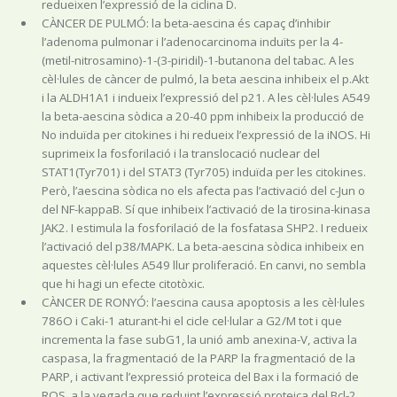
redueixen l’expressió de la ciclina D.
CÀNCER DE PULMÓ: la beta-aescina és capaç d’inhibir
l’adenoma pulmonar i l’adenocarcinoma induïts per la 4-
(metil-nitrosamino)-1-(3-piridil)-1-butanona del tabac. A les
cèl·lules de càncer de pulmó, la beta aescina inhibeix el p.Akt
i la ALDH1A1 i indueix l’expressió del p21. A les cèl·lules A549
la beta-aescina sòdica a 20-40 ppm inhibeix la producció de
No induïda per citokines i hi redueix l’expressió de la iNOS. Hi
suprimeix la fosforilació i la translocació nuclear del
STAT1(Tyr701) i del STAT3 (Tyr705) induïda per les citokines.
Però, l’aescina sòdica no els afecta pas l’activació del c-Jun o
del NF-kappaB. Sí que inhibeix l’activació de la tirosina-kinasa
JAK2. I estimula la fosforilació de la fosfatasa SHP2. I redueix
l’activació del p38/MAPK. La beta-aescina sòdica inhibeix en
aquestes cèl·lules A549 llur proliferació. En canvi, no sembla
que hi hagi un efecte citotòxic.
CÀNCER DE RONYÓ: l’aescina causa apoptosis a les cèl·lules
786O i Caki-1 aturant-hi el cicle cel·lular a G2/M tot i que
incrementa la fase subG1, la unió amb anexina-V, activa la
caspasa, la fragmentació de la PARP la fragmentació de la
PARP, i activant l’expressió proteica del Bax i la formació de
ROS, a la vegada que reduint l’expressió proteica del Bcl-2.