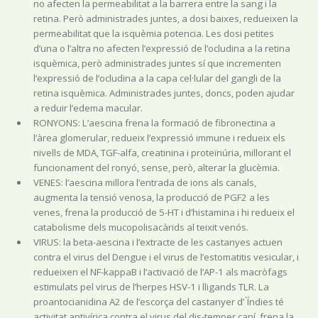
no afecten la permeabilitat a la barrera entre la sang i la
retina. Però administrades juntes, a dosi baixes, redueixen la
permeabilitat que la isquèmia potencia. Les dosi petites
d’una o l’altra no afecten l’expressió de l’ocludina a la retina
isquèmica, però administrades juntes sí que incrementen
l’expressió de l’ocludina a la capa cel·lular del gangli de la
retina isquèmica. Administrades juntes, doncs, poden ajudar
a reduir l’edema macular.
RONYONS: L’aescina frena la formació de fibronectina a
l’àrea glomerular, redueix l’expressió immune i redueix els
nivells de MDA, TGF-alfa, creatinina i proteïnúria, millorant el
funcionament del ronyó, sense, però, alterar la glucèmia.
VENES: l’aescina millora l’entrada de ions als canals,
augmenta la tensió venosa, la producció de PGF2 a les
venes, frena la producció de 5-HT i d’histamina i hi redueix el
catabolisme dels mucopolisacàrids al teixit venós.
VIRUS: la beta-aescina i l’extracte de les castanyes actuen
contra el virus del Dengue i el virus de l’estomatitis vesicular, i
redueixen el NF-kappaB i l’activació de l’AP-1 als macròfags
estimulats pel virus de l’herpes HSV-1 i lligands TLR. La
proantocianidina A2 de l’escorça del castanyer d’ ́Índies té
activitat antivírica contra el virus del dis-temper caní, frena la