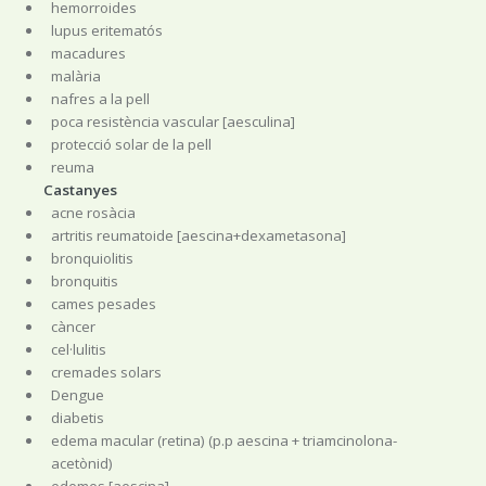
hemorroides
lupus eritematós
macadures
malària
nafres a la pell
poca resistència vascular [aesculina]
protecció solar de la pell
reuma
Castanyes
acne rosàcia
artritis reumatoide [aescina+dexametasona]
bronquiolitis
bronquitis
cames pesades
càncer
cel·lulitis
cremades solars
Dengue
diabetis
edema macular (retina) (p.p aescina + triamcinolona-
acetònid)
edemes [aescina]