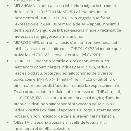
MELANOMA: la beta-aescina inhibeix la migració i la motilitat
de les cèl·lules B16F10 i SK-MEL5. La beta-aescina hi
incrementa el TIMP-1 i el TIPM-2 a la vegada que frena
l’expressió del p-ERK i suprimeix la del NF-kappaB inhibint la
de IkappaB. O sigui que la beta-aescina inhibeix l’activitat de
metàstasis i angiogènica al melanoma.
MICROSOMES: una única dosis d’aescina endovenosa pot
inhibir l’activitat enzimàtica dels CYPC9 i CYP3A4 mentre que
activa la del CYP1A2, sense alterar la del CYP2E1.
NEURONES: l’aescina retarda el Parkinson, atenua les
marcadors dopaminèrgics induïts per MPTP/p, redueix
l’estrès oxidatiu, protegeix les mitocòndries de diversos
tòxics com el MPTP/p (= 1-metil -4 -fenil-1,2,3,6- tetrahidro-
piridina/ probenecid). L’aescina redueix la resposta immune
Th al corpus striatum reduint- hi l’expressió del TNF-alfa, IL-6,
IL-10, GRAP, IBA-1. Un pre-tractament amb 4 mg/Kg d’aescina
atenua la disfunció mitocondrial provocada pel MPTP/p i
redueix l’estrès oxidatiu i l’apoptosis al corpus striatum. Això
pot ser un bon indicador de cara a prevenir el Parkinson.
OBESITAT: l’aescina abaixa els nivells de leptina, FT, i
incrementa el de HDL- colesterol.