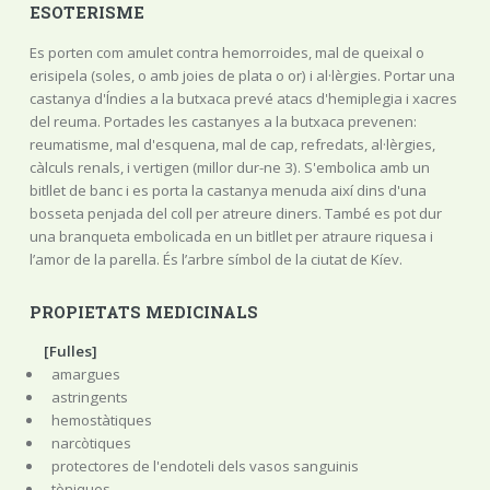
ESOTERISME
Es porten com amulet contra hemorroides, mal de queixal o
erisipela (soles, o amb joies de plata o or) i al·lèrgies. Portar una
castanya d'Índies a la butxaca prevé atacs d'hemiplegia i xacres
del reuma. Portades les castanyes a la butxaca prevenen:
reumatisme, mal d'esquena, mal de cap, refredats, al·lèrgies,
càlculs renals, i vertigen (millor dur-ne 3). S'embolica amb un
bitllet de banc i es porta la castanya menuda així dins d'una
bosseta penjada del coll per atreure diners. També es pot dur
una branqueta embolicada en un bitllet per atraure riquesa i
l’amor de la parella. És l’arbre símbol de la ciutat de Kíev.
PROPIETATS MEDICINALS
[Fulles]
amargues
astringents
hemostàtiques
narcòtiques
protectores de l'endoteli dels vasos sanguinis
tòniques