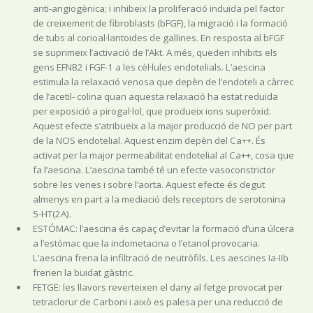
anti-angiogènica; i inhibeix la proliferació induïda pel factor
de creixement de fibroblasts (bFGF), la migració i la formació
de tubs al corioal·lantoides de gallines. En resposta al bFGF
se suprimeix l’activació de l’Akt. A més, queden inhibits els
gens EFNB2 i FGF-1 a les cèl·lules endotelials. L’aescina
estimula la relaxació venosa que depèn de l’endoteli a càrrec
de l’acetil- colina quan aquesta relaxació ha estat reduïda
per exposició a pirogal·lol, que produeix ions superòxid.
Aquest efecte s’atribueix a la major producció de NO per part
de la NOS endotelial. Aquest enzim depèn del Ca++. És
activat per la major permeabilitat endotelial al Ca++, cosa que
fa l’aescina. L’aescina també té un efecte vasoconstrictor
sobre les venes i sobre l’aorta. Aquest efecte és degut
almenys en part a la mediació dels receptors de serotonina
5-HT(2A).
ESTÓMAC: l’aescina és capaç d’evitar la formació d’una úlcera
a l’estómac que la indometacina o l’etanol provocaria.
L’aescina frena la infiltració de neutròfils. Les aescines Ia-IIb
frenen la buidat gàstric.
FETGE: les llavors reverteixen el dany al fetge provocat per
tetraclorur de Carboni i això es palesa per una reducció de