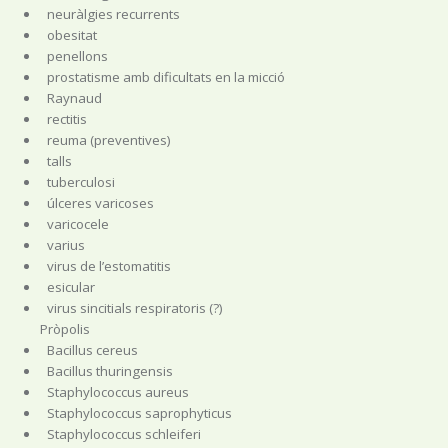
neuràlgies recurrents
obesitat
penellons
prostatisme amb dificultats en la micció
Raynaud
rectitis
reuma (preventives)
talls
tuberculosi
úlceres varicoses
varicocele
varius
virus de l’estomatitis
esicular
virus sincitials respiratoris (?)
Pròpolis
Bacillus cereus
Bacillus thuringensis
Staphylococcus aureus
Staphylococcus saprophyticus
Staphylococcus schleiferi