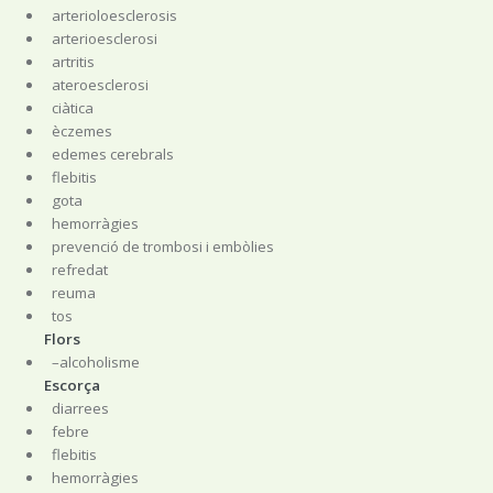
arterioloesclerosis
arterioesclerosi
artritis
ateroesclerosi
ciàtica
èczemes
edemes cerebrals
flebitis
gota
hemorràgies
prevenció de trombosi i embòlies
refredat
reuma
tos
Flors
–alcoholisme
Escorça
diarrees
febre
flebitis
hemorràgies