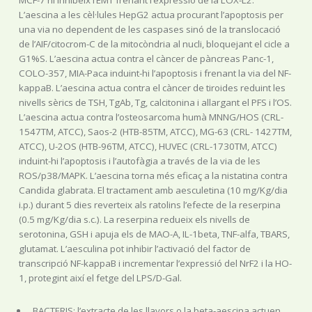
L’aescina a les cèl·lules HepG2 actua procurant l’apoptosis per
una via no dependent de les caspases sinó de la translocació
de l’AIF/citocrom-C de la mitocòndria al nucli, bloquejant el cicle a
G1%S. L’aescina actua contra el càncer de pàncreas Panc-1,
COLO-357, MIA-Paca induint-hi l’apoptosis i frenant la via del NF-
kappaB. L’aescina actua contra el càncer de tiroides reduint les
nivells sèrics de TSH, TgAb, Tg, calcitonina i allargant el PFS i l’OS.
L’aescina actua contra l’osteosarcoma humà MNNG/HOS (CRL-
1547TM, ATCC), Saos-2 (HTB-85TM, ATCC), MG-63 (CRL- 1427TM,
ATCC), U-2OS (HTB-96TM, ATCC), HUVEC (CRL-1730TM, ATCC)
induint-hi l’apoptosis i l’autofàgia a través de la via de les
ROS/p38/MAPK. L’aescina torna més eficaç a la nistatina contra
Candida glabrata. El tractament amb aesculetina (10 mg/Kg/dia
i.p.) durant 5 dies reverteix als ratolins l’efecte de la reserpina
(0.5 mg/Kg/dia s.c.). La reserpina redueix els nivells de
serotonina, GSH i apuja els de MAO-A, IL-1beta, TNF-alfa, TBARS,
glutamat. L’aesculina pot inhibir l’activació del factor de
transcripció NF-kappaB i incrementar l’expressió del NrF2 i la HO-
1, protegint així el fetge del LPS/D-Gal.
BACTERIS: l’extracte de les llavors o la beta-aescina actuen