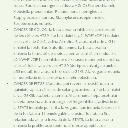
contra Bacillus thuringensis (closca + ZnO) Escherichia coli,
Klebsiella pneumoniae, Pseudomonas aeruginosa,
Staphylococcus aureus, Staphylococcus epidermidis,
Streptococcus nutans.
CÀNCER DE CÒLON: la beta-aescina inhibeix la proliferació
de les cèl·lules HT29 i ho fa induint el p21WAF1/CIP1 i reduint
els nivells de Cdk2, ciclina A i ciclina E, aturant el cicle a G1 i
inhibint la fosforilació als ribosomes. La beta-aescina
inhibeix la formació de criptes aberrants al còlon i indueix el
p21(WAF1/CIP1), un inhibidor de kinases depenent de ciclina,
a les cèl·lules canceroses HT-29 (del tipus salvatge o amb el
p53 mutat), tot i aturant-hi el cicle a G1/S. A la vegada redueix
la fosforilació de la proteïna del retinoblastoma.
CÀNCER DE FETGE. L’aescina pot reverir la resistència a la
quimioteràpia a cèl·lules de colangiocarcinoma i ho fa inhibint
la via GSK3beta/beta-catenina. Al carcinoma hepatocel·lular
la beta-aescina actua protegint el fetge inhibint l’activació de
la STAT3 induïble per IL-6 a la vegada que indueix l’expressió
de la fosfatasa-1 homologable a tirosina-fosfatasa Src,
relacionada amb la frenada de la STAT3. La beta-aescina
inhibeix la proliferació i potencia l’efecte apoptòtic del