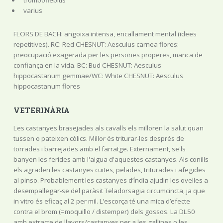
varius
FLORS DE BACH: angoixa intensa, encallament mental (idees
repetitives). RC: Red CHESNUT: Aesculus carnea flores:
preocupació exagerada per les persones properes, manca de
confiança en la vida. BC: Bud CHESNUT: Aesculus
hippocastanum gemmae/WC: White CHESNUT: Aesculus
hippocastanum flores
VETERINÀRIA
Les castanyes brasejades als cavalls els milloren la salut quan
tussen o pateixen còlics. Millor és triturar-les després de
torrades i barrejades amb el farratge. Externament, se'ls
banyen les ferides amb l'aigua d'aquestes castanyes. Als conills
els agraden les castanyes cuites, pelades, triturades i afegides
al pinso. Probablement les castanyes d’Índia ajudin les ovelles a
desempallegar-se del paràsit Teladorsagia circumcincta, ja que
in vitro és eficaç al 2 per mil. L’escorça té una mica d’efecte
contra el brom (=moquillo / distemper) dels gossos. La DL50
amb extracte de llavors/castanyes per a les gallines o les