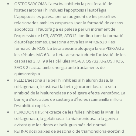
OSTEOSARCOMA: l’aescina inhibeix la proliferació de
l’osteosarcoma i hi indueix l’apoptosis i l’autofàgia.
L’apoptosis es palesa per un augment de les proteïnes
relacionades amb les caspases i per la formació de cossos
apoptòtics;. I l’autofàgia es palesa per un increment de
l’expressió de LC3, ARTG5, ATG12 i beclina i per la formació
d’autofagosomes. L’aescina activa les MAPKs/p38 i les
formació de ROS. La beta aescina bloqueja la via PI3K/Akt a
les cèl·lules MG-63. La beta-aescina indueix l’activació de les
caspases 3, 8 i 9 a les cèl·lules MG-63, OS732, U-2OS, HOS,
SAOS-2 i actua amb sinergia amb tractaments de
quimioteràpia.
PELL: L’aescina a la pell hi inhibeix al hialuronidasa, la
col·lagenasa, l’elastasa i la beta-glucuronidasa. La sola
inhibició de la hialuronidasa no té gaire efecte venotònic. La
barreja d’extractes de castanya d’Índies i camamilla millora
l’estabilitat capil·lar.
PERIODONTITIS: l’extracte de les fulles inhibeix la MMP, la
col·lagenasa, la gelatinasa i la hialuronidasa a la geniva
evitant que les dents es belluguin més del normal.
RETINA: dosi baixes de aescina o de triamcinolona-acetònid