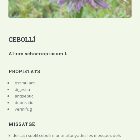
CEBOLLÍ
Alium schoenoprasum L.
PROPIETATS
estimulant
digestiu
antisèptic
depuratiu
vermífug
MISSATGE
El delicat i subtil cebollí manté allunyades les mosques dels