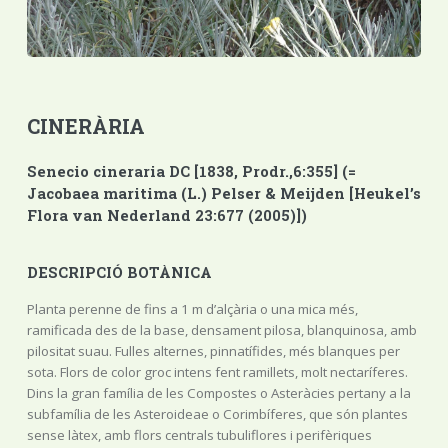
CINERÀRIA
Senecio cineraria DC [1838, Prodr.,6:355] (=
Jacobaea maritima (L.) Pelser & Meijden [Heukel’s
Flora van Nederland 23:677 (2005)])
DESCRIPCIÓ BOTÀNICA
Planta perenne de fins a 1 m d’alçària o una mica més,
ramificada des de la base, densament pilosa, blanquinosa, amb
pilositat suau. Fulles alternes, pinnatífides, més blanques per
sota. Flors de color groc intens fent ramillets, molt nectaríferes.
Dins la gran família de les Compostes o Asteràcies pertany a la
subfamília de les Asteroideae o Corimbíferes, que són plantes
sense làtex, amb flors centrals tubuliflores i perifèriques