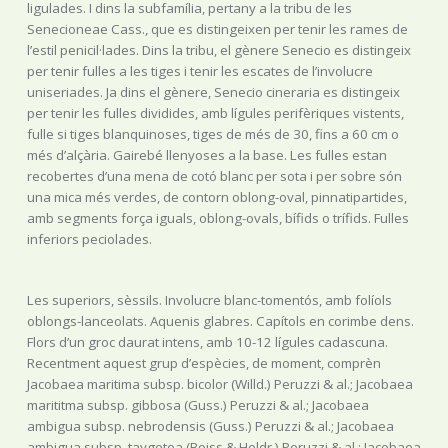
ligulades. I dins la subfamília, pertany a la tribu de les
Senecioneae Cass., que es distingeixen per tenir les rames de
l’estil penicil·lades. Dins la tribu, el gènere Senecio es distingeix
per tenir fulles a les tiges i tenir les escates de l’involucre
uniseriades. Ja dins el gènere, Senecio cineraria es distingeix
per tenir les fulles dividides, amb lígules perifèriques vistents,
fulle si tiges blanquinoses, tiges de més de 30, fins a 60 cm o
més d’alçària. Gairebé llenyoses a la base. Les fulles estan
recobertes d’una mena de cotó blanc per sota i per sobre són
una mica més verdes, de contorn oblong-oval, pinnatipartides,
amb segments força iguals, oblong-ovals, bífids o trífids. Fulles
inferiors peciolades.
Les superiors, sèssils. Involucre blanc-tomentós, amb folíols
oblongs-lanceolats. Aquenis glabres. Capítols en corimbe dens.
Flors d’un groc daurat intens, amb 10-12 lígules cadascuna.
Recentment aquest grup d’espècies, de moment, comprèn
Jacobaea maritima subsp. bicolor (Willd.) Peruzzi & al.; Jacobaea
marititma subsp. gibbosa (Guss.) Peruzzi & al.; Jacobaea
ambigua subsp. nebrodensis (Guss.) Peruzzi & al.; Jacobaea
ambigua subsp. taygetea (Boiss.& Heldr.) Peruzzi & al.; Jacobaea