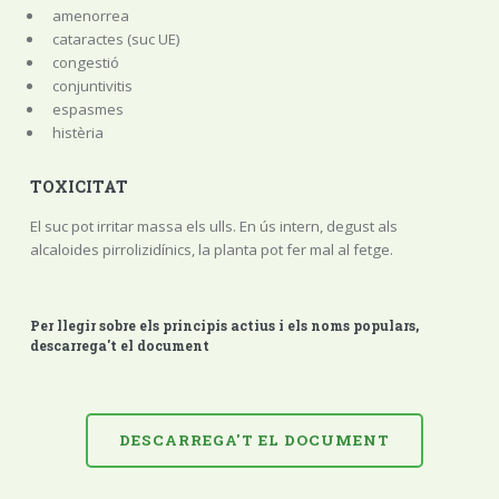
amenorrea
cataractes (suc UE)
congestió
conjuntivitis
espasmes
histèria
TOXICITAT
El suc pot irritar massa els ulls. En ús intern, degust als
alcaloides pirrolizidínics, la planta pot fer mal al fetge.
Per llegir sobre els principis actius i els noms populars,
descarrega't el document
DESCARREGA'T EL DOCUMENT