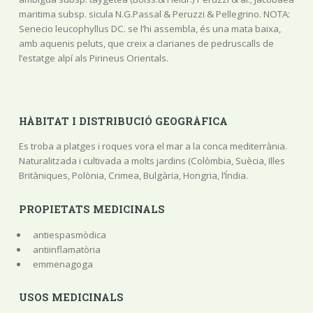
maritima subsp. sicula N.G.Passal & Peruzzi & Pellegrino. NOTA:
Senecio leucophyllus DC. se l’hi assembla, és una mata baixa,
amb aquenis peluts, que creix a clarianes de pedruscalls de
l’estatge alpí als Pirineus Orientals.
HÀBITAT I DISTRIBUCIÓ GEOGRÀFICA
Es troba a platges i roques vora el mar a la conca mediterrània.
Naturalitzada i cultivada a molts jardins (Colòmbia, Suècia, Illes
Britàniques, Polònia, Crimea, Bulgària, Hongria, l’Índia.
PROPIETATS MEDICINALS
antiespasmòdica
antiinflamatòria
emmenagoga
USOS MEDICINALS