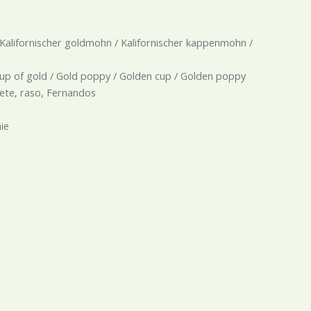
Kalifornischer goldmohn / Kalifornischer kappenmohn /
/ Cup of gold / Gold poppy / Golden cup / Golden poppy
sete, raso, Fernandos
ie