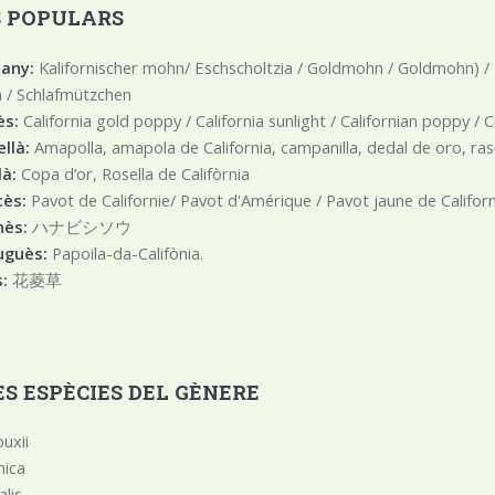
 POPULARS
any:
Kalifornischer mohn/ Eschscholtzia / Goldmohn / Goldmohn) / 
/ Schlafmützchen
̀s:
California gold poppy / California sunlight / Californian poppy 
llà:
Amapolla, amapola de California, campanilla, dedal de oro, ra
à:
Copa d’or, Rosella de Califòrnia
ès:
Pavot de Californie/ Pavot d'Amérique / Pavot jaune de Californ
ès:
ハナビシソウ
uguès:
Papoila-da-Califònia.
s:
花菱草
S ESPÈCIES DEL GÈNERE
uxii
nica
alis