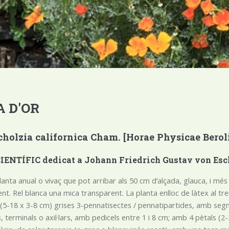
A D'OR
holzia californica Cham. [Horae Physicae Berolin
ENTÍFIC dedicat a Johann Friedrich Gustav von Eschsc
planta anual o vivaç que pot arribar als 50 cm d’alçada, glauca, i 
t. Rel blanca una mica transparent. La planta enlloc de làtex al tre
 (5-18 x 3-8 cm) grises 3-pennatisectes / pennatipartides, amb segm
es, terminals o axil·lars, amb pedicels entre 1 i 8 cm; amb 4 pètals 