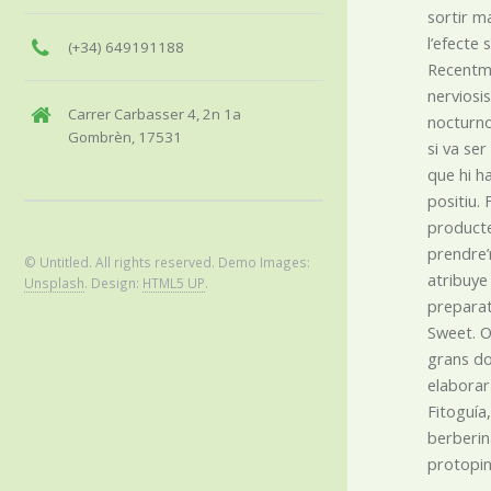
sortir m
l’efecte
(+34) 649191188
Recentme
nerviosi
Carrer Carbasser 4, 2n 1a
nocturno»
Gombrèn, 17531
si va ser
que hi h
positiu.
producte
prendre’
© Untitled. All rights reserved. Demo Images:
atribuye
Unsplash
. Design:
HTML5 UP
.
preparat
Sweet. O 
grans dos
elaborar
Fitoguía
berberina
protopin