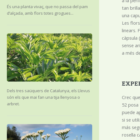
a la per
És una planta vivaç, que no passa del pam
tan brill
d’alçada, amb flors totes grogues...
una caput
Les flor
linears. 
càpsula 
sense ar
a més de
EXPE
Dels tres saüquers de Catalunya, els Llevus
Crec que
són els que mai fan una tija llenyosa o
arbret.
52 posa 
puede ap
si se ut
más segu
rosella c