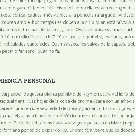
ifèria, de color taronja (o groc o blanquinós rosat), amb una taca 
ants que gairebé fan mal a la vista. A la poncella estan recaragolats
xeta cònica, caducs, més visibles a la poncella (allargada). Al despr
s s’obren amb el bon temps i es clouen a la nit o quan està núvol
Filaments estaminals filiformes, grocs. Ovari cilíndric. Estil molt curt
(5-10 mm) silicuïforme, de 7-10 cm, recta o gairebé, estriada, uniloc
il, reticulades puntejades. Quan s’asseca les valves de la càpsula s’
 petar o fer soroll quan ho fa.
RIÈNCIA PERSONAL
 vaig saber d’aquesta planta pel llibre de Raymon Stark «El libro de l
textualment: «Las hojas de la copa de oro mexicana son un afrodisíac
arecer una terrible sequedad de boca y garganta. Esta droga es e
iliza mal. Algunas tribus indias de México mezclan chocolate con ho
ro...». Però, de fet, abans havia vist alguna pel·lícula en blanc i n
aliforniana per tal de deixar-lo KO. L’home feia veure que es debatia en