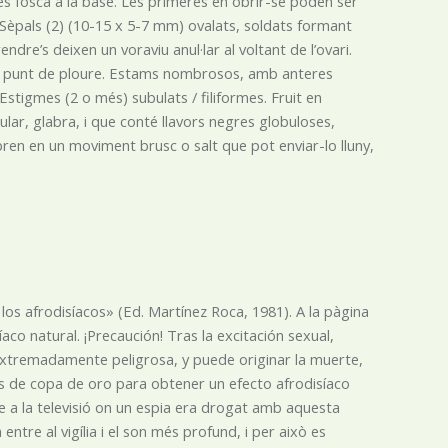
més fosca a la base. Les primeres en obrir-se poden ser
. Sèpals (2) (10-15 x 5-7 mm) ovalats, soldats formant
endre’s deixen un voraviu anul·lar al voltant de l’ovari.
 o a punt de ploure. Estams nombrosos, amb anteres
. Estigmes (2 o més) subulats / filiformes. Fruit en
ular, glabra, i que conté llavors negres globuloses,
obren en un moviment brusc o salt que pot enviar-lo lluny,
os afrodisíacos» (Ed. Martínez Roca, 1981). A la pàgina
o natural. ¡Precaución! Tras la excitación sexual,
xtremadamente peligrosa, y puede originar la muerte,
jas de copa de oro para obtener un efecto afrodisíaco
egre a la televisió on un espia era drogat amb aquesta
tre al vigília i el son més profund, i per això es