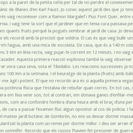
ops a la paret de la petita cel·la per tal de no perdre el coneixement
tànic de Blanes d’en Karl Faust. Jo conec aquest jardí des que jo ten
és vaig reconèixer com a Ramon Margalef i Pius Font Quer, entre d’a
̀rnia. I vaig tenir la sort que el jardiner que en tenia cura passava per
ns quants fruits perquè la pogués sembrar al jardí de casa. Jo devi
 els recordi amb la precisió que voldria. El cas és que vaig bullir un
re’n l’aigua, amb una mica de xocolata. De casa, que és a 140 m sobr
ns 3 Km en línia recta, vaig pujar-hi corrent en 12 minuts. I no vaig
 Casadet. Aquesta primera reacció explosiva també la vaig observar 
ar vora casa seva, sota el Tibidabo. Les reaccions successives ja no
uns 100 Km a la setmana. I el beuratge de la planta (fruits) amb bà
-me àgil i potent. El que no recordo ara és si aquella primera vega
a potència física que t’estalvia de rebufar quan corres. En tot cas,
ra em feia venir son, tot al contrari, em donava ganes d’enfilar-me p
acions, com ara confondre l’ombra d’una heura amb el braç d’una pers
de cara a passar l’examen físic algun opositor al cos de policia. I f
el mateix jardí botànic de Gombrèn, no ens va deixar dormir massa 
laritzat la planta com un remei per dormir millor. I deu ser arran d’u
n somnífer. Recordo que els russos l’havien fet presoner de guerra