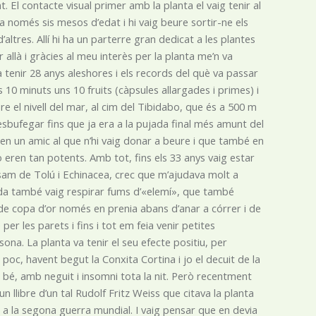
. El contacte visual primer amb la planta el vaig tenir al
ia només sis mesos d’edat i hi vaig beure sortir-ne els
ltres. Allí hi ha un parterre gran dedicat a les plantes
 allà i gràcies al meu interès per la planta me’n va
a tenir 28 anys aleshores i els records del què va passar
s 10 minuts uns 10 fruits (càpsules allargades i primes) i
e el nivell del mar, al cim del Tibidabo, que és a 500 m
 esbufegar fins que ja era a la pujada final més amunt del
en un amic al que n’hi vaig donar a beure i que també en
 eren tan potents. Amb tot, fins els 33 anys vaig estar
lsam de Tolú i Echinacea, crec que m’ajudava molt a
da també vaig respirar fums d’«elemí», que també
 de copa d’or només en prenia abans d’anar a córrer i de
er les parets i fins i tot em feia venir petites
ona. La planta va tenir el seu efecte positiu, per
a poc, havent begut la Conxita Cortina i jo el decuit de la
bé, amb neguit i insomni tota la nit. Però recentment
n llibre d’un tal Rudolf Fritz Weiss que citava la planta
 a la segona guerra mundial. I vaig pensar que en devia