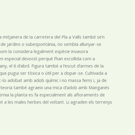
nia mitjanera de la carretera del Pla a Valls també se’n
a de jardins o subespontània, no sembla allunyar-se
s hom la considera legalment espècie invasora
 especial devoció perquè l’han escollida com a
ny, el 6 d’abril. Figura també a l’escut d’armes de la
que pugui ser tòxica o útil per a dopar-se. Cultivada a
nt-lo adobat amb adob químic i no massa fems i, ja de
 En teoria també agraeix una mica d’adob amb Manganès
òrnia la planta es fa especialment als afloraments de
nt a les males herbes del voltant. Li agraden els terrenys