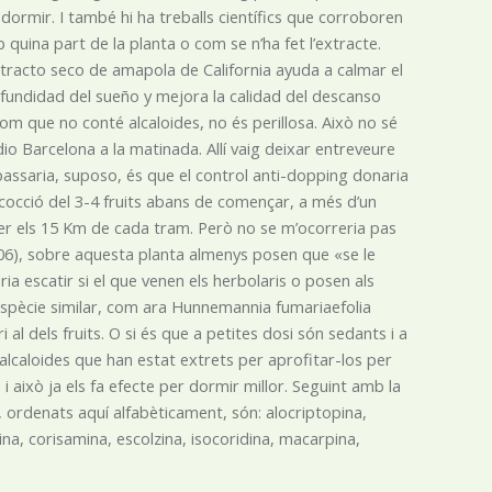
ormir. I també hi ha treballs científics que corroboren
 quina part de la planta o com se n’ha fet l’extracte.
extracto seco de amapola de California ayuda a calmar el
rofundidad del sueño y mejora la calidad del descanso
com que no conté alcaloides, no és perillosa. Això no sé
dio Barcelona a la matinada. Allí vaig deixar entreveure
passaria, suposo, és que el control anti-dopping donaria
cocció del 3-4 fruits abans de començar, a més d’un
er els 15 Km de cada tram. Però no se m’ocorreria pas
 2006), sobre aquesta planta almenys posen que «se le
a escatir si el que venen els herbolaris o posen als
 espècie similar, com ara Hunnemannia fumariaefolia
 al dels fruits. O si és que a petites dosi són sedants i a
 d’alcaloides que han estat extrets per aprofitar-los per
 això ja els fa efecte per dormir millor. Seguint amb la
a, ordenats aquí alfabèticament, són: alocriptopina,
idina, corisamina, escolzina, isocoridina, macarpina,