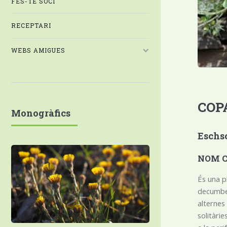
FES-TE SOCI
RECEPTARI
WEBS AMIGUES
COP
Monogràfics
Eschsc
NOM CI
És una 
decumben
alternes
solitàri