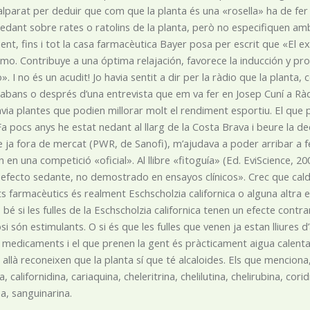
alparat per deduir que com que la planta és una «rosella» ha de fer d
 sedant sobre rates o ratolins de la planta, però no especifiquen amb
nt, fins i tot la casa farmacèutica Bayer posa per escrit que «El 
smo. Contribuye a una óptima relajación, favorece la inducción y p
. I no és un acudit! Jo havia sentit a dir per la ràdio que la planta, 
 abans o després d’una entrevista que em va fer en Josep Cuní a Rà
avia plantes que podien millorar molt el rendiment esportiu. El que 
 Fa pocs anys he estat nedant al llarg de la Costa Brava i beure la de
 ja fora de mercat (PWR, de Sanofi), m’ajudava a poder arribar a f
n en una competició «oficial». Al llibre «fitoguía» (Ed. EviScience,
 efecto sedante, no demostrado en ensayos clínicos». Crec que caldri
s farmacèutics és realment Eschscholzia californica o alguna altra
bé si les fulles de la Eschscholzia californica tenen un efecte contrari
i són estimulants. O si és que les fulles que venen ja estan lliures
 medicaments i el que prenen la gent és pràcticament aigua calenta i
, allà reconeixen que la planta sí que té alcaloides. Els que mencion
, californidina, cariaquina, cheleritrina, chelilutina, chelirubina, cor
a, sanguinarina.