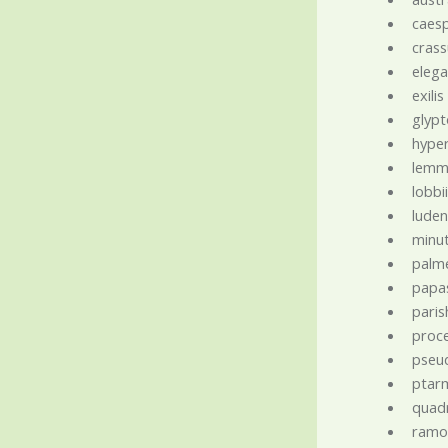
caes
crass
eleg
exilis
glyp
hyper
lemm
lobbi
luden
minut
palme
papast
parish
proc
pseu
ptar
quadr
ramo