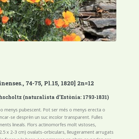
enses., 74-75, Pl.15, 1820] 2n=12
holtz (naturalista d’Estònia: 1793-1831)
més o menys pubescent. Pot ser més o menys erecta o
ncar-se desprèn un suc incolor transparent. Fulles
ents lineals. Flors actinomorfes molt vistoses,
(2-2.5 x 2-3 cm) ovalats-orbiculars, lleugerament arrugats