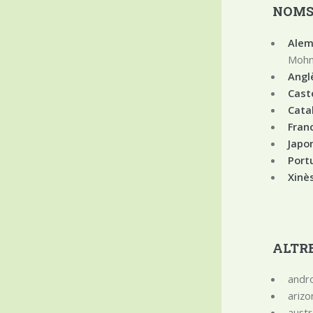
NOMS
Alem
Mohn 
Angle
Caste
Catal
Franc
Japon
Port
Xinè
ALTRE
andro
arizo
austr