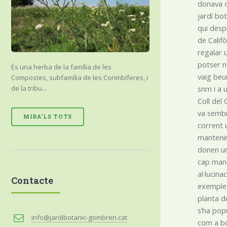
donava c
jardí bo
qui despr
de Califo
regalar u
potser no
És una herba de la família de les
vaig beu
Compostes, subfamília de les Corimbíferes, i
de la tribu...
snm i a u
Coll del
va sembr
MIRA'LS TOTS
corrent 
mantenir
donen un
cap mane
al·lucin
Contacte
exemple, 
planta d
s’ha popu
info@jardibotanic-gombren.cat
com a bo