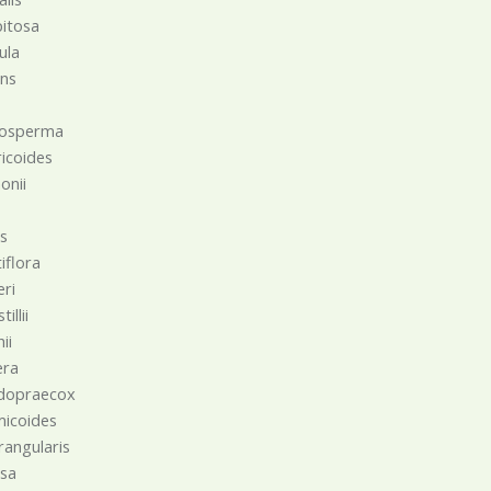
pitosa
ula
ans
tosperma
icoides
onii
i
s
iflora
ri
illii
ii
era
dopraecox
micoides
angularis
sa