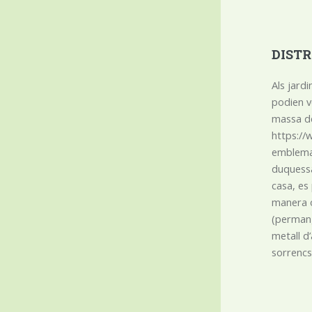
DISTR
Als jardi
podien v
massa de
https://
emblema n
duquessa 
casa, es
manera o
(permang
metall d
sorrencs 