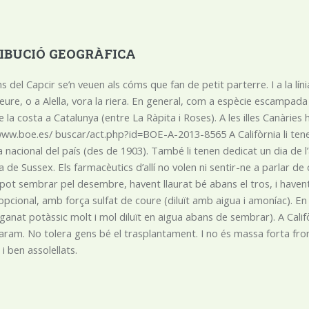
IBUCIÓ GEOGRÀFICA
ns del Capcir se’n veuen als cóms que fan de petit parterre. I a la lí
eure, o a Alella, vora la riera. En general, com a espècie escampad
 la costa a Catalunya (entre La Ràpita i Roses). A les illes Canàrie
www.boe.es/ buscar/act.php?id=BOE-A-2013-8565 A Califòrnia li tenen
acional del país (des de 1903). També li tenen dedicat un dia de l’a
de Sussex. Els farmacèutics d’allí no volen ni sentir-ne a parlar de 
 pot sembrar pel desembre, havent llaurat bé abans el tros, i have
pcional, amb força sulfat de coure (diluït amb aigua i amoníac).
anat potàssic molt i mol diluït en aigua abans de sembrar). A Calif
’aram. No tolera gens bé el trasplantament. I no és massa forta fro
i ben assolellats.