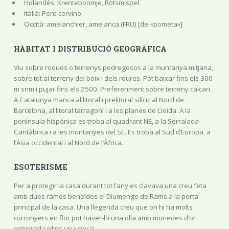
Holandès: Krenteboomje, Rotsmispel
Italià: Pero cervino
Occità: amelanchier, amelanca (FRU) [de «pometa»]
HÀBITAT I DISTRIBUCIÓ GEOGRÀFICA
Viu sobre roques o terrenys pedregosos a la muntanya mitjana,
sobre tot al terreny del boix i dels roures. Pot baixar fins els 300
m snm i pujar fins els 2500. Preferenment sobre terreny calcari.
A Catalunya manca al litoral i prelitoral silícic al Nord de
Barcelona, al litoral tarragoní i a les planes de Lleida. A la
península hispànica es troba al quadrant NE, a la Serralada
Cantàbrica i a les muntanyes del SE. Es troba al Sud d’Europa, a
l’Àsia occidental i al Nord de l’Àfrica.
ESOTERISME
Per a protegir la casa durant tot l’any es clavava una creu feta
amb dues rames beneïdes el Diumenge de Rams a la porta
principal de la casa. Una llegenda creu que on hi ha molts
corronyers en flor pot haver-hi una olla amb monedes d’or
enterrada (dins una cova).