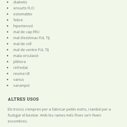
diabetis
ensurts FLO
estomatitis
febre
hipertensió
mal de cap FRU
mal d’estómac FUL TIJ
mal de coll
mal de ventre FUL TIJ
mala circulació
plètora
refredat
reuma UE
varius
xarampió
ALTRES USOS
Els troncs s’empren per a fabricar petits estris, i també per a
fustigar el bestiar. Amb les rames més fines se’n feien
escombres.