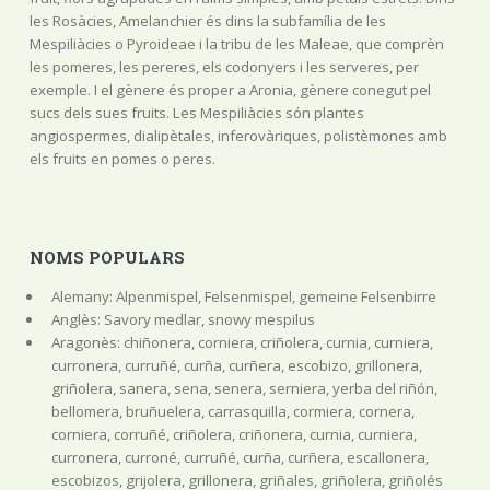
les Rosàcies, Amelanchier és dins la subfamília de les
Mespiliàcies o Pyroideae i la tribu de les Maleae, que comprèn
les pomeres, les pereres, els codonyers i les serveres, per
exemple. I el gènere és proper a Aronia, gènere conegut pel
sucs dels sues fruits. Les Mespiliàcies són plantes
angiospermes, dialipètales, inferovàriques, polistèmones amb
els fruits en pomes o peres.
NOMS POPULARS
Alemany: Alpenmispel, Felsenmispel, gemeine Felsenbirre
Anglès: Savory medlar, snowy mespilus
Aragonès: chiñonera, corniera, criñolera, curnia, curniera,
curronera, curruñé, curña, curñera, escobizo, grillonera,
griñolera, sanera, sena, senera, serniera, yerba del riñón,
bellomera, bruñuelera, carrasquilla, cormiera, cornera,
corniera, corruñé, criñolera, criñonera, curnia, curniera,
curronera, curroné, curruñé, curña, curñera, escallonera,
escobizos, grijolera, grillonera, griñales, griñolera, griñolés