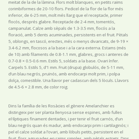
meitat de la de la làmina. Flors molt blanques, en petits raïms
corimbiformes de 20-10 flors. Pedicel de la flor de la flor més
inferior, de 6-25 mm, molt més llarg que el receptacle, primer
flocós, després glabre. Receptacle de 2-4 mm, tomentós,
campanulat. Calze amb sèpals de 1.3-3.5 mm, flocós a la
floració, amb 5 dents acuminades, persistents en el fruit. Pètals
5, oblongs, en tascó, erectes, més o menys divaricats, de 9-19 ×
3.4-6.2 mm, flocosos a la base i a la cara externa. Estams (més
de 10) amb filaments de 0.8-1.1 mm, glabres, grocs i anteres de
0.7-0.8 × 0.5-0.6 mm. Estils 5, soldats a la base. Ovari ínfer.
Carpels 5. Estils 5, d’1 mm. Fruit (drupa) globulós, de 5-11 mm,
d’un blau negrós, pruïnós, amb endocarpi molt prim, i polpa
dolça, comestible. Una llavor per cadascun dels 5 lòculs. Llavors
de 4.5-6 × 2.8 mm, de color roig.
Dins la família de les Rosàcies el gènere Amelanchier es
distingeix per ser planta llenyosa sense espines, amb fulles
el·líptiques finament dentades, i per tenir el fruit carnós, d’un
blau negrós quan és madur, amb endocarpi prim i cartilaginós; i
pel el calze soldat a l’ovari, amb lòbuls petits, persistent en el
fruit, flors agrupades en raïms simples, amb pètals estrets. Dins