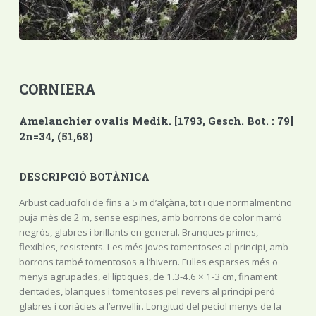
CORNIERA
Amelanchier ovalis Medik. [1793, Gesch. Bot. : 79]
2n=34, (51,68)
DESCRIPCIÓ BOTÀNICA
Arbust caducifoli de fins a 5 m d’alçària, tot i que normalment no
puja més de 2 m, sense espines, amb borrons de color marró
negrós, glabres i brillants en general. Branques primes,
flexibles, resistents. Les més joves tomentoses al principi, amb
borrons també tomentosos a l’hivern. Fulles esparses més o
menys agrupades, el·líptiques, de 1.3-4.6 × 1-3 cm, finament
dentades, blanques i tomentoses pel revers al principi però
glabres i coriàcies a l’envellir. Longitud del pecíol menys de la