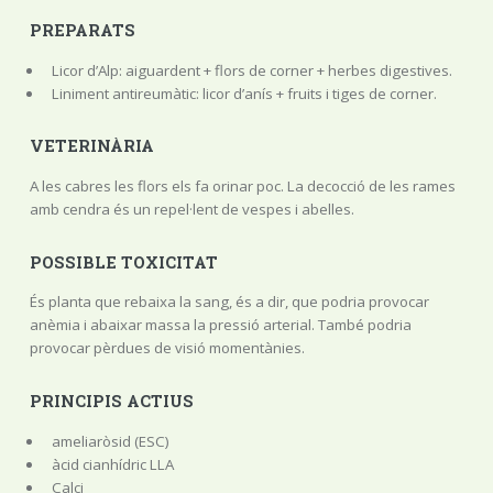
PREPARATS
Licor d’Alp: aiguardent + flors de corner + herbes digestives.
Liniment antireumàtic: licor d’anís + fruits i tiges de corner.
VETERINÀRIA
A les cabres les flors els fa orinar poc. La decocció de les rames
amb cendra és un repel·lent de vespes i abelles.
POSSIBLE TOXICITAT
És planta que rebaixa la sang, és a dir, que podria provocar
anèmia i abaixar massa la pressió arterial. També podria
provocar pèrdues de visió momentànies.
PRINCIPIS ACTIUS
ameliaròsid (ESC)
àcid cianhídric LLA
Calci