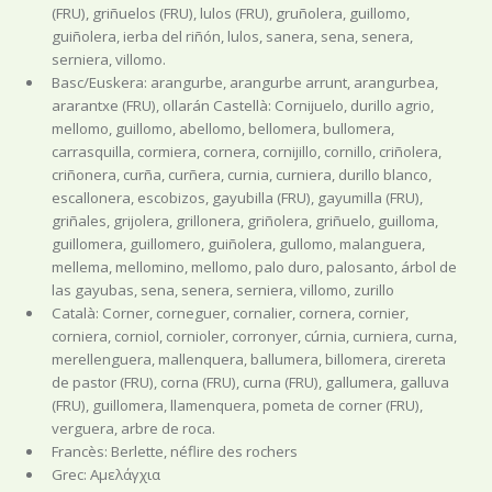
(FRU), griñuelos (FRU), lulos (FRU), gruñolera, guillomo,
guiñolera, ierba del riñón, lulos, sanera, sena, senera,
serniera, villomo.
Basc/Euskera: arangurbe, arangurbe arrunt, arangurbea,
ararantxe (FRU), ollarán Castellà: Cornijuelo, durillo agrio,
mellomo, guillomo, abellomo, bellomera, bullomera,
carrasquilla, cormiera, cornera, cornijillo, cornillo, criñolera,
criñonera, curña, curñera, curnia, curniera, durillo blanco,
escallonera, escobizos, gayubilla (FRU), gayumilla (FRU),
griñales, grijolera, grillonera, griñolera, griñuelo, guilloma,
guillomera, guillomero, guiñolera, gullomo, malanguera,
mellema, mellomino, mellomo, palo duro, palosanto, árbol de
las gayubas, sena, senera, serniera, villomo, zurillo
Català: Corner, corneguer, cornalier, cornera, cornier,
corniera, corniol, cornioler, corronyer, cúrnia, curniera, curna,
merellenguera, mallenquera, ballumera, billomera, cirereta
de pastor (FRU), corna (FRU), curna (FRU), gallumera, galluva
(FRU), guillomera, llamenquera, pometa de corner (FRU),
verguera, arbre de roca.
Francès: Berlette, néflire des rochers
Grec: Αμελάγχια