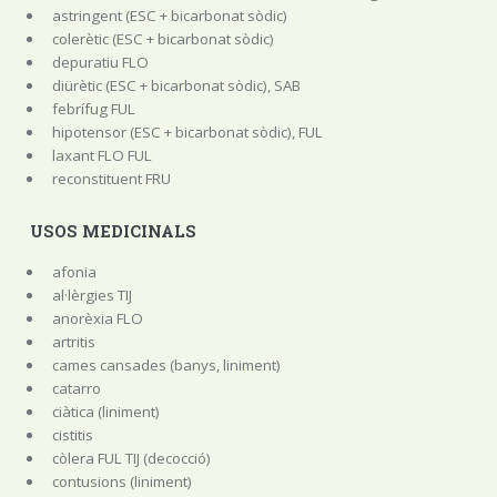
astringent (ESC + bicarbonat sòdic)
colerètic (ESC + bicarbonat sòdic)
depuratiu FLO
diürètic (ESC + bicarbonat sòdic), SAB
febrífug FUL
hipotensor (ESC + bicarbonat sòdic), FUL
laxant FLO FUL
reconstituent FRU
USOS MEDICINALS
afonia
al·lèrgies TIJ
anorèxia FLO
artritis
cames cansades (banys, liniment)
catarro
ciàtica (liniment)
cistitis
còlera FUL TIJ (decocció)
contusions (liniment)