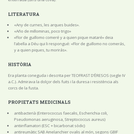
LITERATURA
«Any de curnes, les arques buides».
«Año de millominas, poco trigo»
»Flor de guillomo comeré y a quien pique mataré» deia
l’abella a Déu qui li respongué: «Flor de guillomo no comerás,
y a quien piques, tu morirás».
HISTÒRIA
Era planta coneguda i descrita per TEOFRAST D’ÈRESOS (segle IV
a.C.). Admirava la dolçor dels fuits i la duresa i resistència als
corcs de la fusta.
PROPIETATS MEDICINALS
antibacterià (Enterococcus faecalis, Escherichia coli,
Pseudomonas aeruginosa, Streptococcus aureus)
antiinflamatori (ESC + bicarbonat sòdic)
antireumàtic SAB Amelanchier ovalis al món, segons GBIF