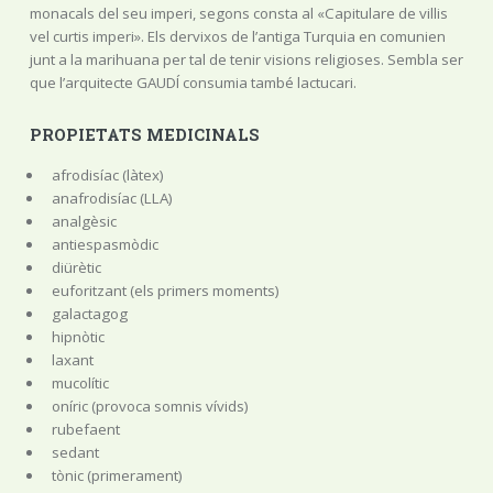
monacals del seu imperi, segons consta al «Capitulare de villis
vel curtis imperi». Els dervixos de l’antiga Turquia en comunien
junt a la marihuana per tal de tenir visions religioses. Sembla ser
que l’arquitecte GAUDÍ consumia també lactucari.
PROPIETATS MEDICINALS
afrodisíac (làtex)
anafrodisíac (LLA)
analgèsic
antiespasmòdic
diürètic
euforitzant (els primers moments)
galactagog
hipnòtic
laxant
mucolític
oníric (provoca somnis vívids)
rubefaent
sedant
tònic (primerament)