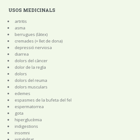
USOS MEDICINALS
artritis
asma
berrugues (làtex)
cremades (+ llet de dona)
depressió nerviosa
diarrea
dolors del càncer
dolor de la regla
dolors
dolors del reuma
dolors musculars
edemes
espasmes de la bufeta del fel
espermatorrea
gota
hiperglucèmia
indigestions
insomni
irritabilitat