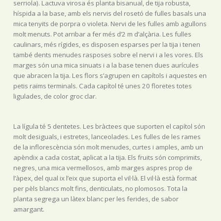
serriola). Lactuva virosa és planta bisanual, de tija robusta,
híspida a la base, amb els nervis del rosetó de fulles basals una
mica tenyits de porpra o violeta. Nervi de les fulles amb agullons
molt menuts. Pot arribar a fer més d’2 m d’alçària. Les fulles
caulinars, més rígides, es disposen esparses per la tija i tenen
també dents menudes rasposes sobre el nervi i a les vores. Els
marges són una mica sinuats i a la base tenen dues aurícules
que abracen la tija. Les flors s’agrupen en capítols i aquestes en
petis raïms terminals. Cada capítol té unes 20 floretes totes
ligulades, de color groc clar.
La lígula té 5 dentetes. Les bràctees que suporten el capítol són
molt desiguals, i estretes, lanceolades. Les fulles de les rames
de la inflorescència són molt menudes, curtes i amples, amb un
apèndix a cada costat, aplicat a la tija. Els fruits són comprimits,
negres, una mica vermellosos, amb marges aspres prop de
l’àpex, del qual ix l’eix que suporta el vil·là. El vil·là està format
per pèls blancs molt fins, denticulats, no plomosos. Tota la
planta segrega un làtex blanc per les ferides, de sabor
amargant.