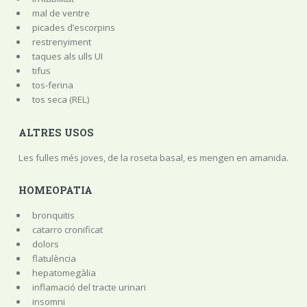
mal de ventre
picades d’escorpins
restrenyiment
taques als ulls UI
tifus
tos-ferina
tos seca (REL)
ALTRES USOS
Les fulles més joves, de la roseta basal, es mengen en amanida.
HOMEOPATIA
bronquitis
catarro cronificat
dolors
flatulència
hepatomegàlia
inflamació del tracte urinari
insomni