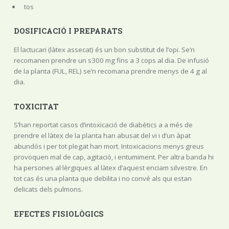
tos
DOSIFICACIÓ I PREPARATS
El lactucari (làtex assecat) és un bon substitut de l’opi. Se’n
recomanen prendre un s300 mg fins a 3 cops al dia. De infusió
de la planta (FUL, REL) se’n recomana prendre menys de 4 g al
dia.
TOXICITAT
S’han reportat casos d’intoxicació de diabètics a a més de
prendre el làtex de la planta han abusat del vi i d’un àpat
abundós i per tot plegat han mort. Intoxicacions menys greus
provoquen mal de cap, agitació, i entumiment. Per altra banda hi
ha persones al·lèrgiques al làtex d’aquest enciam silvestre. En
tot cas és una planta que debilita i no convé als qui estan
delicats dels pulmons.
EFECTES FISIOLÒGICS