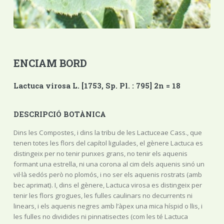
ENCIAM BORD
Lactuca virosa L. [1753, Sp. Pl. : 795] 2n = 18
DESCRIPCIÓ BOTÀNICA
Dins les Compostes, i dins la tribu de les Lactuceae Cass., que
tenen totes les flors del capítol ligulades, el gènere Lactuca es
distingeix per no tenir punxes grans, no tenir els aquenis
formant una estrella, ni una corona al cim dels aquenis sinó un
vil·là sedós però no plomós, i no ser els aquenis rostrats (amb
bec aprimat). I, dins el gènere, Lactuca virosa es distingeix per
tenir les flors grogues, les fulles caulinars no decurrents ni
linears, i els aquenis negres amb l’àpex una mica híspid o llis, i
les fulles no dividides ni pinnatisectes (com les té Lactuca