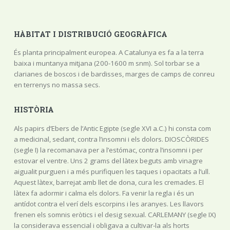
HÀBITAT I DISTRIBUCIÓ GEOGRÀFICA
És planta principalment europea. A Catalunya es fa a la terra
baixa i muntanya mitjana (200-1600 m snm). Sol torbar se a
clarianes de boscos i de bardisses, marges de camps de conreu
en terrenys no massa secs.
HISTÒRIA
Als papirs d’Ebers de l’Antic Egipte (segle XVI a.C.) hi consta com
a medicinal, sedant, contra l’insomni i els dolors. DIOSCÒRIDES
(segle I) la recomanava per a l’estómac, contra l’insomni i per
estovar el ventre. Uns 2 grams del làtex beguts amb vinagre
aigualit purguen i a més purifiquen les taques i opacitats a l’ull.
Aquest làtex, barrejat amb llet de dona, cura les cremades. El
làtex fa adormir i calma els dolors. Fa venir la regla i és un
antídot contra el verí dels escorpins i les aranyes. Les llavors
frenen els somnis eròtics i el desig sexual. CARLEMANY (segle IX)
la considerava essencial i obligava a cultivar-la als horts