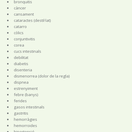
bronquitis
càncer
cansament
cataractes (destil·lat)
catarro
còlics
conjuntivitis
corea
cucs intestinals
debilitat
diabetis
disenteria
dismenorrea (dolor de la regla)
dispnea
estrenyiment
febre (banys)
ferides
gasos intestinals
gastritis
hemorràgies
hemorroides
hipertensió