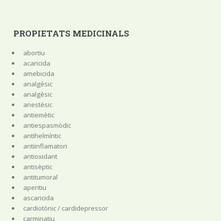
PROPIETATS MEDICINALS
abortiu
acaricida
amebicida
analgèsic
analgèsic
anestèsic
antiemètic
antiespasmòdic
antihelmíntic
antiinflamatori
antioxidant
antisèptic
antitumoral
aperitiu
ascaricida
cardiotònic / cardidepressor
carminatiu