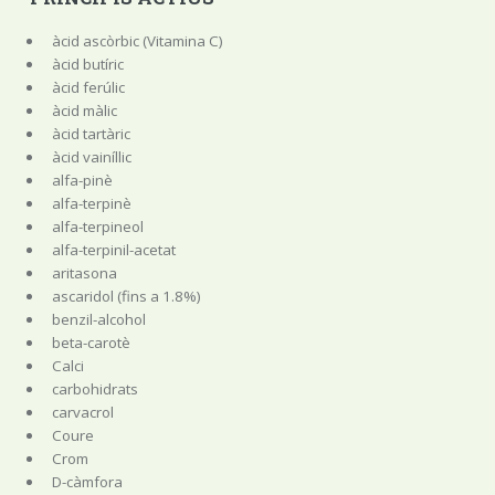
àcid ascòrbic (Vitamina C)
àcid butíric
àcid ferúlic
àcid màlic
àcid tartàric
àcid vainíllic
alfa-pinè
alfa-terpinè
alfa-terpineol
alfa-terpinil-acetat
aritasona
ascaridol (fins a 1.8%)
benzil-alcohol
beta-carotè
Calci
carbohidrats
carvacrol
Coure
Crom
D-càmfora