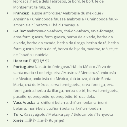
leprosos, herba dels llebrosos, te bord, te bort, te de
Montserrat, te fals, té.
Francès:
Fausse ambroisie/ Ambroisie du mexique /
Ansérine / Chénopode fausse ambroisie / Chénopode faux-
ambroisie / Épazote / Thé du mexique
Gallec:
ambrósia-do-México, chá-do-México, erva-formiga,
erva-formigueira, formigueira, harba da eixada, herba da
aixada, herba da eixada, herba da illarga, herba do té, herba
formigueira, herba-do-té, herva da hijada, madroa, teó, té, té
de España, usaidela.
Hebreu:
כַּף-אֲוָז רֵיחָנִית
Portuguès:
Nastúrcio fedegoso/ Há-do-México / Erva de
santa maria / Lombrigueira / Mastruz / Menstruz/ ambrosía
de Mexico, ambrósia-do-México, chá bravo, chá de Santa
Maria, chá do México, erva formigueira, erva-formiga, erva-
formigueira, herba da illarga, herba-do-té, herva formigueira,
pasotle, quenopodio, quenopódio, té, usaidela.
Vasc /euskara:
chiñurri belarra, chiñurri-belarra, inurri
belarra, inurri-belar, txiñurri belarra, txiñurri-bedarr.
Turc:
Kazayağıotu / Meksika çayı / Solucanotu / Tenyaotu
Xinès:
土荆芥 土荊芥 (tu jin jie)