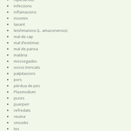
infeccions
inflamacions
insomni
laxant
leishmaniosi (L. amazonensis)
mal de cap
mal d’estómac
mal de panxa
malària
mossegades
ossos trencats
palpitacions
pors
pèrdua de pes
Plasmodium
puces
puerperi
refredats
reuma
sinusitis
tos