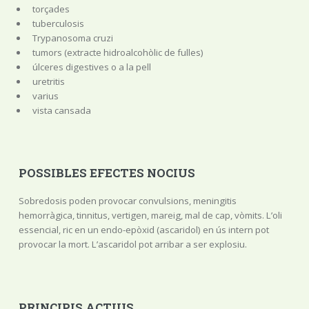
torçades
tuberculosis
Trypanosoma cruzi
tumors (extracte hidroalcohòlic de fulles)
úlceres digestives o a la pell
uretritis
varius
vista cansada
POSSIBLES EFECTES NOCIUS
Sobredosis poden provocar convulsions, meningitis
hemorràgica, tinnitus, vertigen, mareig, mal de cap, vòmits. L’oli
essencial, ric en un endo-epòxid (ascaridol) en ús intern pot
provocar la mort. L’ascaridol pot arribar a ser explosiu.
PRINCIPIS ACTIUS