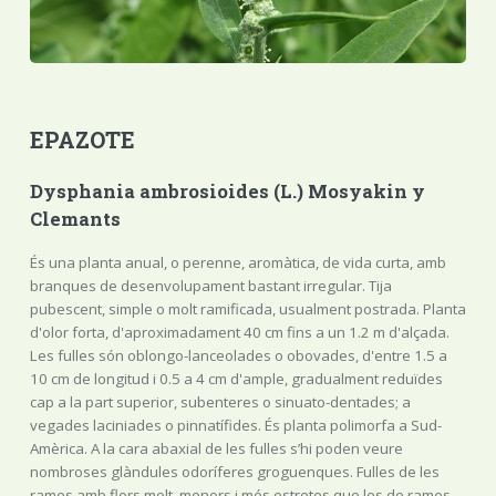
EPAZOTE
Dysphania ambrosioides (L.) Mosyakin y
Clemants
És una planta anual, o perenne, aromàtica, de vida curta, amb
branques de desenvolupament bastant irregular. Tija
pubescent, simple o molt ramificada, usualment postrada. Planta
d'olor forta, d'aproximadament 40 cm fins a un 1.2 m d'alçada.
Les fulles són oblongo-lanceolades o obovades, d'entre 1.5 a
10 cm de longitud i 0.5 a 4 cm d'ample, gradualment reduïdes
cap a la part superior, subenteres o sinuato-dentades; a
vegades laciniades o pinnatífides. És planta polimorfa a Sud-
Amèrica. A la cara abaxial de les fulles s’hi poden veure
nombroses glàndules odoríferes groguenques. Fulles de les
rames amb flors molt, menors i més estretes que les de rames