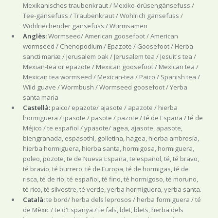
Mexikanisches traubenkraut / Mexiko-drüsengänsefuss /
Tee-gänsefuss / Traubenkraut / Wohlrich gänsefuss /
Wohlriechender gänsefuss / Wurmsamen
Anglès:
Wormseed/ American goosefoot / American
wormseed / Chenopodium / Epazote / Goosefoot / Herba
sancti mariæ / Jerusalem oak / Jerusalem tea / Jesuit's tea /
Mexian-tea or epazote / Mexican goosefoot / Mexican tea /
Mexican tea wormseed / Mexican-tea / Paico / Spanish tea /
Wild guave / Wormbush / Wormseed goosefoot / Yerba
santa maria
Castellà:
paico/ epazote/ ajasote / apazote / hierba
hormiguera / ipasote / pasote / pazote / té de España / té de
Méjico / te español / ypasote/ agea, ajasote, apasote,
biengranada, espasothl, golletina, hagea, hierba ambrosía,
hierba hormiguera, hierba santa, hormigosa, hormiguera,
poleo, pozote, te de Nueva España, te español, té, té bravo,
té bravío, té burrero, té de Europa, té de hormigas, té de
risca, té de río, té español, té fino, té hormigoso, té moruno,
té rico, té silvestre, té verde, yerba hormiguera, yerba santa.
Català:
te bord/ herba dels leprosos / herba formiguera / té
de Mèxic / te d'Espanya / te fals, blet, blets, herba dels