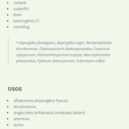
sedant
sudorífic
tònic
tumorigènic (?)
vermífug
* Aspergillus fumigatus, Aspergillus niger, Bortyodiplodia
theobromae, Cladosporium cladosporioides, Fusarium
oxysporum, Helminthosporium oryzae, Macrophomina
phaseolina, Pythium debaryanum, Sclerotium rolfsii.
USOS
aflatoxines (Aspergillus flavus)
Ancylostoma
angiocolitis (inflamació conductes biliars)
anorèxia
asma