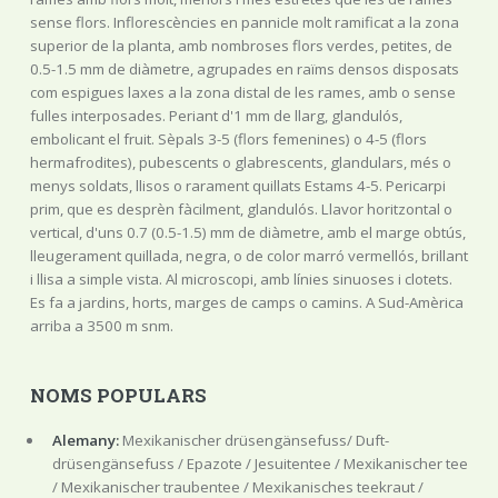
sense flors. Inflorescències en pannicle molt ramificat a la zona
superior de la planta, amb nombroses flors verdes, petites, de
0.5-1.5 mm de diàmetre, agrupades en raïms densos disposats
com espigues laxes a la zona distal de les rames, amb o sense
fulles interposades. Periant d'1 mm de llarg, glandulós,
embolicant el fruit. Sèpals 3-5 (flors femenines) o 4-5 (flors
hermafrodites), pubescents o glabrescents, glandulars, més o
menys soldats, llisos o rarament quillats Estams 4-5. Pericarpi
prim, que es desprèn fàcilment, glandulós. Llavor horitzontal o
vertical, d'uns 0.7 (0.5-1.5) mm de diàmetre, amb el marge obtús,
lleugerament quillada, negra, o de color marró vermellós, brillant
i llisa a simple vista. Al microscopi, amb línies sinuoses i clotets.
Es fa a jardins, horts, marges de camps o camins. A Sud-Amèrica
arriba a 3500 m snm.
NOMS POPULARS
Alemany:
Mexikanischer drüsengänsefuss/ Duft-
drüsengänsefuss / Epazote / Jesuitentee / Mexikanischer tee
/ Mexikanischer traubentee / Mexikanisches teekraut /