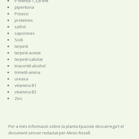
P-menta-1,3,8-triè
piperitona
Potassi
proteïnes
safrol
saponines
Sodi
terpinè
terpinil-acetat
terpinil-salicilat
triacontil-alcohol
trimetil-amina
ureasa
vitamina B1
vitamina B2
Zinc
Per a més informació sobre la planta Epazote descarrega't el
document sencer redactat per Alexis Rosell.