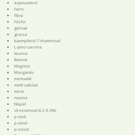
espinasterol
Ferro
fibra
Fòsfor
gernail
grassa
kaempferol-7-rhamnòsid
L-pino-carvona
leucina
llimonè
Magnesi
Manganès
mentadiè
metil-salicilat
mircè
niacina
Níquel
oli essencial (0.2-0.3%)
p-cimè
p-cimol
p-cresol