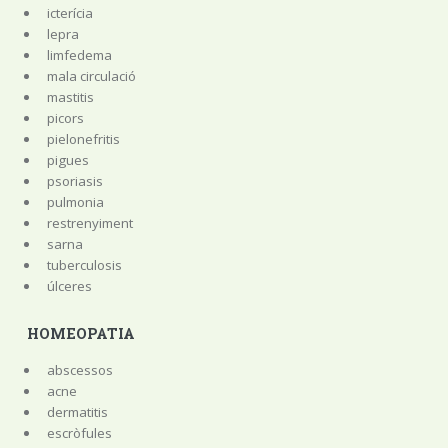
icterícia
lepra
limfedema
mala circulació
mastitis
picors
pielonefritis
pigues
psoriasis
pulmonia
restrenyiment
sarna
tuberculosis
úlceres
HOMEOPATIA
abscessos
acne
dermatitis
escròfules