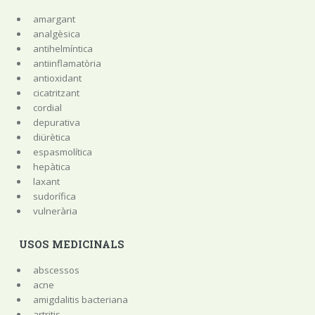
amargant
analgèsica
antihelmíntica
antiinflamatòria
antioxidant
cicatritzant
cordial
depurativa
diürètica
espasmolítica
hepàtica
laxant
sudorífica
vulnerària
USOS MEDICINALS
abscessos
acne
amigdalitis bacteriana
artritis