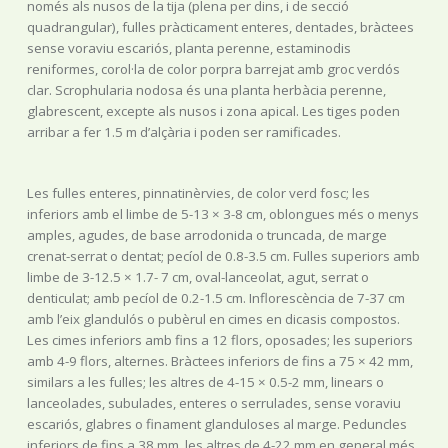
només als nusos de la tija (plena per dins, i de secció
quadrangular), fulles pràcticament enteres, dentades, bràctees
sense voraviu escariós, planta perenne, estaminodis
reniformes, corol·la de color porpra barrejat amb groc verdós
clar. Scrophularia nodosa és una planta herbàcia perenne,
glabrescent, excepte als nusos i zona apical. Les tiges poden
arribar a fer 1.5 m d’alçària i poden ser ramificades.
Les fulles enteres, pinnatinèrvies, de color verd fosc; les
inferiors amb el limbe de 5-13 × 3-8 cm, oblongues més o menys
amples, agudes, de base arrodonida o truncada, de marge
crenat-serrat o dentat; pecíol de 0.8-3.5 cm. Fulles superiors amb
limbe de 3-12.5 × 1.7- 7 cm, oval-lanceolat, agut, serrat o
denticulat; amb pecíol de 0.2-1.5 cm. Inflorescència de 7-37 cm
amb l’eix glandulós o pubèrul en cimes en dicasis compostos.
Les cimes inferiors amb fins a 12 flors, oposades; les superiors
amb 4-9 flors, alternes. Bràctees inferiors de fins a 75 × 42 mm,
similars a les fulles; les altres de 4-15 × 0.5-2 mm, linears o
lanceolades, subulades, enteres o serrulades, sense voraviu
escariós, glabres o finament glanduloses al marge. Peduncles
inferiors de fins a 38 mm, les altres de 4-22 mm en general més