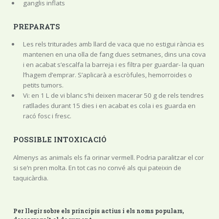
ganglis inflats
PREPARATS
Les rels triturades amb llard de vaca que no estigui rància es
mantenen en una olla de fang dues setmanes, dins una cova
i en acabat s’escalfa la barreja i es filtra per guardar- la quan
l’hagem d’emprar. S’aplicarà a escròfules, hemorroides o
petits tumors.
Vi: en 1 L de vi blanc s’hi deixen macerar 50 g de rels tendres
ratllades durant 15 dies i en acabat es cola i es guarda en
racó fosc i fresc.
POSSIBLE INTOXICACIÓ
Almenys as animals els fa orinar vermell. Podria paralitzar el cor
si se’n pren molta. En tot cas no convé als qui pateixin de
taquicàrdia.
Per llegir sobre els principis actius i els noms populars,