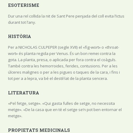
ESOTERISME
Dur una rel collida la nit de Sant Pere penjada del coll evita l’ictus
durant tot l’any.
HISTÒRIA
Per a NICHOLAS CULPEPER (segle XVII) el «fig-wort» o «throat-
wort» és planta regida per Venus. És un bon remei contra la
gota. La planta, presa, o aplicada per fora contra el coàguls.
També contra les hemorroides, ferides, contusions. Per a les
úlceres malignes o per a les pigues o taques de la cara, i fins i
tot per a a lepra, va bé el destil·lat de la planta sencera.
LITERATURA
«Pel fetge, setge». «Qui gasta fulles de setge, no necessita
metge». «De la casa que en té el setge se’n pot ben entornar el
metge».
PROPIETATS MEDICINALS