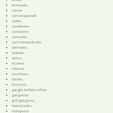
bronquitis
càncer
carn-esqueixats
cistitis
condilomes
contusions
cremades
cucs intestinals REL
dermatitis
diabetis
dolors
èczema
edemes
escròfules
ferides
furóncols
ganglis limfàtics inflats
gangrenes
goll (gàrgares)
hemorroides
hidropesia