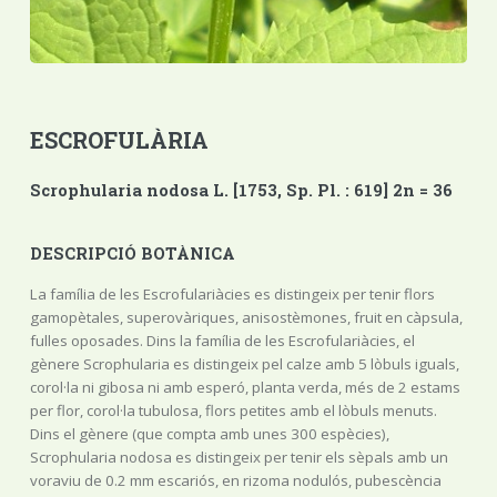
ESCROFULÀRIA
Scrophularia nodosa L. [1753, Sp. Pl. : 619] 2n = 36
DESCRIPCIÓ BOTÀNICA
La família de les Escrofulariàcies es distingeix per tenir flors
gamopètales, superovàriques, anisostèmones, fruit en càpsula,
fulles oposades. Dins la família de les Escrofulariàcies, el
gènere Scrophularia es distingeix pel calze amb 5 lòbuls iguals,
corol·la ni gibosa ni amb esperó, planta verda, més de 2 estams
per flor, corol·la tubulosa, flors petites amb el lòbuls menuts.
Dins el gènere (que compta amb unes 300 espècies),
Scrophularia nodosa es distingeix per tenir els sèpals amb un
voraviu de 0.2 mm escariós, en rizoma nodulós, pubescència