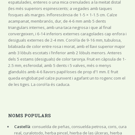
espatulades, enteres o una mica crenulades a la meitat distal
(les més superiors espinescents; a vegades amb taques
fosques als marges. Inflorescència de 1-5 × 1-1.5 cm. Calze
acampanat, membranós, dur, de 4-6 mm amb 5 dents
triangulars internes, amb una taca negrosa i que al final
convergeixen, i 6-14 inferiors externes caragolades cap enfora i
desiguals externes de 2-4 mm. Corol·la de 9-16 mm, tubulosa,
bilabiada de color entre rosa i morat, amb el llavi superior major
amb 3 lòbuls escotats i l’inferior amb 2 lòbuls menors. Anteres
dels 5 estams (desiguals) de color taronja. Fruit en càpsula de 1-
2.5 mm, esferoidal, amb 5 dents i 5 valves, més o menys
glandulós amb 4-6 llavors papil·loses de prop d’1 mm. E fruit
queda englobat pel calze punxent i agafant un to rogenc com el
de les tiges. La corol·la és caduca.
NOMS POPULARS
Castellà
: consuelda de peñas, consuelda petrosa, coris, cura
real, curalotodo, herba pincel, hierba de las úlceras, hierba