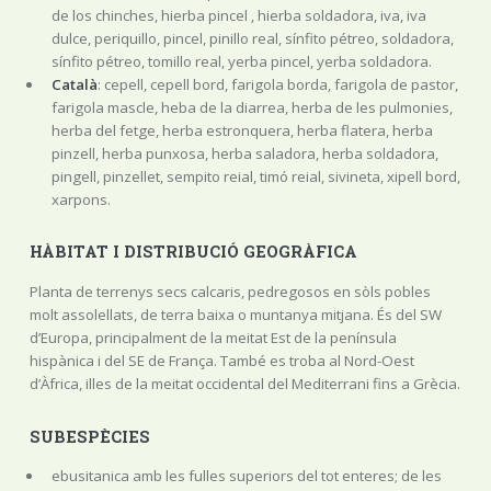
de los chinches, hierba pincel , hierba soldadora, iva, iva
dulce, periquillo, pincel, pinillo real, sínfito pétreo, soldadora,
sínfito pétreo, tomillo real, yerba pincel, yerba soldadora.
Català
: cepell, cepell bord, farigola borda, farigola de pastor,
farigola mascle, heba de la diarrea, herba de les pulmonies,
herba del fetge, herba estronquera, herba flatera, herba
pinzell, herba punxosa, herba saladora, herba soldadora,
pingell, pinzellet, sempito reial, timó reial, sivineta, xipell bord,
xarpons.
HÀBITAT I DISTRIBUCIÓ GEOGRÀFICA
Planta de terrenys secs calcaris, pedregosos en sòls pobles
molt assolellats, de terra baixa o muntanya mitjana. És del SW
d’Europa, principalment de la meitat Est de la península
hispànica i del SE de França. També es troba al Nord-Oest
d’Àfrica, illes de la meitat occidental del Mediterrani fins a Grècia.
SUBESPÈCIES
ebusitanica amb les fulles superiors del tot enteres; de les