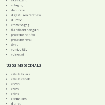
cicatritzant
colagog
depuratiu
digestiu (en ratafies)
diürètic
emmenagog
fluïdificant sanguini
protector hepàtic
protector renal
tònic
vomitiu REL
vulnerari
USOS MEDICINALS
càlculs biliars
càlculs renals
cistitis
còlics
colitis
contusions
diarrea