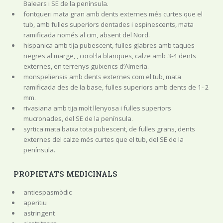
Balears i SE de la península.
fontqueri mata gran amb dents externes més curtes que el
tub, amb fulles superiors dentades i espinescents, mata
ramificada només al cim, absent del Nord.
hispanica amb tija pubescent, fulles glabres amb taques
negres al marge, , corol·la blanques, calze amb 3-4 dents
externes, en terrenys guixencs d’Almeria.
monspeliensis amb dents externes com el tub, mata
ramificada des de la base, fulles superiors amb dents de 1- 2
mm.
rivasiana amb tija molt llenyosa i fulles superiors
mucronades, del SE de la península.
syrtica mata baixa tota pubescent, de fulles grans, dents
externes del calze més curtes que el tub, del SE de la
península.
PROPIETATS MEDICINALS
antiespasmòdic
aperitiu
astringent