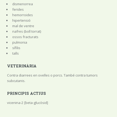
dismenorrea
ferides
hemorroides
hipertensió
mal de ventre
nafres (boll torrat)
ossos fracturats
pulmonia
sífilis
talls
VETERINÀRIA
Contra diarrees en ovelles o porcs. També contra tumors
subcutanis.
PRINCIPIS ACTIUS
vicenina-2 [beta-glucòsid]