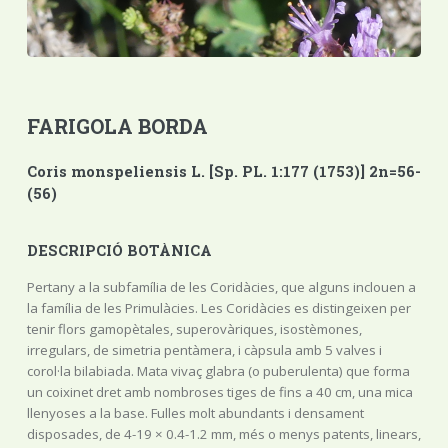
FARIGOLA BORDA
Coris monspeliensis L. [Sp. PL. 1:177 (1753)] 2n=56-
(56)
DESCRIPCIÓ BOTÀNICA
Pertany a la subfamília de les Coridàcies, que alguns inclouen a
la família de les Primulàcies. Les Coridàcies es distingeixen per
tenir flors gamopètales, superovàriques, isostèmones,
irregulars, de simetria pentàmera, i càpsula amb 5 valves i
corol·la bilabiada. Mata vivaç glabra (o puberulenta) que forma
un coixinet dret amb nombroses tiges de fins a 40 cm, una mica
llenyoses a la base. Fulles molt abundants i densament
disposades, de 4-19 × 0.4-1.2 mm, més o menys patents, linears,