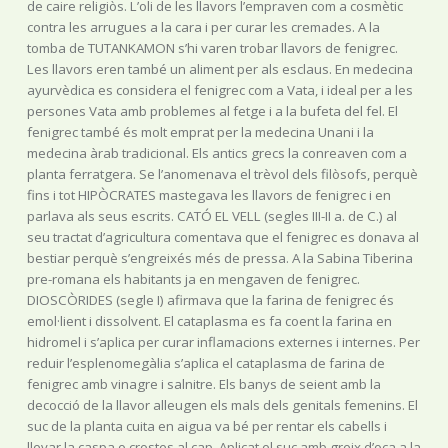
de caire religiòs. L’oli de les llavors l’empraven com a cosmètic
contra les arrugues a la cara i per curar les cremades. A la
tomba de TUTANKAMON s’hi varen trobar llavors de fenigrec.
Les llavors eren també un aliment per als esclaus. En medecina
ayurvèdica es considera el fenigrec com a Vata, i ideal per a les
persones Vata amb problemes al fetge i a la bufeta del fel. El
fenigrec també és molt emprat per la medecina Unani i la
medecina àrab tradicional. Els antics grecs la conreaven com a
planta ferratgera. Se l’anomenava el trèvol dels filòsofs, perquè
fins i tot HIPÒCRATES mastegava les llavors de fenigrec i en
parlava als seus escrits. CATÓ EL VELL (segles III-II a. de C.) al
seu tractat d’agricultura comentava que el fenigrec es donava al
bestiar perquè s’engreixés més de pressa. A la Sabina Tiberina
pre-romana els habitants ja en mengaven de fenigrec.
DIOSCÒRIDES (segle I) afirmava que la farina de fenigrec és
emol·lient i dissolvent. El cataplasma es fa coent la farina en
hidromel i s’aplica per curar inflamacions externes i internes. Per
reduir l’esplenomegàlia s’aplica el cataplasma de farina de
fenigrec amb vinagre i salnitre. Els banys de seient amb la
decocció de la llavor alleugen els mals dels genitals femenins. El
suc de la planta cuita en aigua va bé per rentar els cabells i
llevar la caspa o crostes al cap. Aplicat el suc amb greix d’oca a la