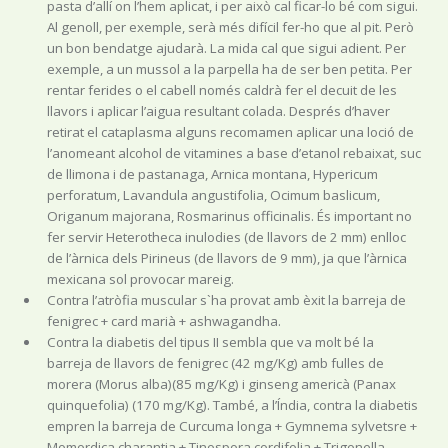
pasta d’allí on l’hem aplicat, i per això cal ficar-lo bé com sigui.
Al genoll, per exemple, serà més difícil fer-ho que al pit. Però
un bon bendatge ajudarà. La mida cal que sigui adient. Per
exemple, a un mussol a la parpella ha de ser ben petita. Per
rentar ferides o el cabell només caldrà fer el decuit de les
llavors i aplicar l’aigua resultant colada. Després d’haver
retirat el cataplasma alguns recomamen aplicar una loció de
l’anomeant alcohol de vitamines a base d’etanol rebaixat, suc
de llimona i de pastanaga, Arnica montana, Hypericum
perforatum, Lavandula angustifolia, Ocimum baslicum,
Origanum majorana, Rosmarinus officinalis. És important no
fer servir Heterotheca inulodies (de llavors de 2 mm) enlloc
de l’àrnica dels Pirineus (de llavors de 9 mm), ja que l’àrnica
mexicana sol provocar mareig.
Contra l’atròfia muscular s`ha provat amb èxit la barreja de
fenigrec + card marià + ashwagandha.
Contra la diabetis del tipus II sembla que va molt bé la
barreja de llavors de fenigrec (42 mg/Kg) amb fulles de
morera (Morus alba)(85 mg/Kg) i ginseng americà (Panax
quinquefolia) (170 mg/Kg). També, a l’Índia, contra la diabetis
empren la barreja de Curcuma longa + Gymnema sylvetsre +
Momordica charantia + Tinospora cordifolia + Trigonella