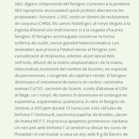
Silici. Alguns components del fenigrec s’uneixen a la proteïna
ADV (apoptosis assocaiated speck protein) alterant-ne les
propieatats i funcions. L’ASC conté un domini de reclutament
de caspasa (CARD). Els canvis histològics al ronyó deguts a la
ingesta d’etanol són molt menors si a la vegada s’ha pres
fenigrec. El fenigrec aconsegueix conservar la forma
esfèrica als nuclis, sense gairebé heterocromatina. Les
anomalies que provoca l’etanol sense el fenigrec són:
vacuolització al citoplasma, edemes al pol apical dels
nefròcits, difusió de la matriu citoplasmàtica i de la matriu
mitocondrial, increment del nombre de lisozims, en especial
de peroxisomes, i congestió als capil·lars renals. El fenigrec
disminuiex el creixement de tumors en raolins: carcinoma
mamari Ca755, carcinom de Guerin, a més d’abaixae el LDH
al fetge, cor i ronyó. Als tumors hi disminueix el contingut en
espermina, espermidina i putrescina. In vitro el fenigrec és
citotòxic a 300 ppm durant 72 hores per a les cèl·lules de
limfoma T i limfoma B, carcinoma papil·lar de tiroïdes, càncer
de mama MCF-7. Hi provoca apoptosis primerenca i tardana.
Un nen peit amb limfoma T al cerebel va deixar les cures de
l’hospital i el van tractar a casa un any amb 8 g de llavors de