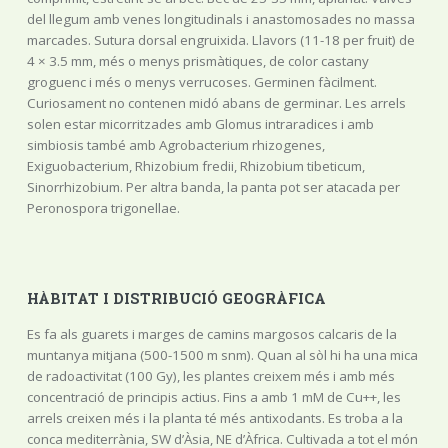
del llegum amb venes longitudinals i anastomosades no massa
marcades. Sutura dorsal engruixida. Llavors (11-18 per fruit) de
4 × 3.5 mm, més o menys prismàtiques, de color castany
groguenc i més o menys verrucoses. Germinen fàcilment.
Curiosament no contenen midó abans de germinar. Les arrels
solen estar micorritzades amb Glomus intraradices i amb
simbiosis també amb Agrobacterium rhizogenes,
Exiguobacterium, Rhizobium fredii, Rhizobium tibeticum,
Sinorrhizobium. Per altra banda, la panta pot ser atacada per
Peronospora trigonellae.
HÀBITAT I DISTRIBUCIÓ GEOGRÀFICA
Es fa als guarets i marges de camins margosos calcaris de la
muntanya mitjana (500-1500 m snm). Quan al sòl hi ha una mica
de radoactivitat (100 Gy), les plantes creixem més i amb més
concentració de principis actius. Fins a amb 1 mM de Cu++, les
arrels creixen més i la planta té més antixodants. Es troba a la
conca mediterrània, SW d’Àsia, NE d’Àfrica. Cultivada a tot el món