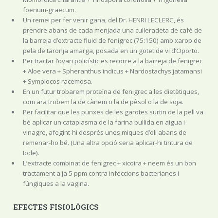
foenum-graecum.
Un remei per fer venir gana, del Dr. HENRI LECLERC, és
prendre abans de cada menjada una culleradeta de cafè de
la barreja d’extracte fluid de fenigrec (75:150) amb xarop de
pela de taronja amarga, posada en un gotet de vi d’Oporto.
Per tractar l’ovari policístic es recorre a la barreja de fenigrec
+ Aloe vera + Spheranthus indicus + Nardostachys jatamansi
+ Symplocos racemosa.
En un futur trobarem proteïna de fenigrec a les dietètiques,
com ara trobem la de cànem o la de pèsol o la de soja.
Per facilitar que les punxes de les garotes surtin de la pell va
bé aplicar un cataplasma de la farina bullida en aigua i
vinagre, afegint-hi després unes miques d’oli abans de
remenar-ho bé. (Una altra opció seria aplicar-hi tintura de
Iode).
L’extracte combinat de fenigrec + xicoira + neem és un bon
tractament a ja 5 ppm contra infeccions bacterianes i
fúngiques a la vagina.
EFECTES FISIOLÒGICS