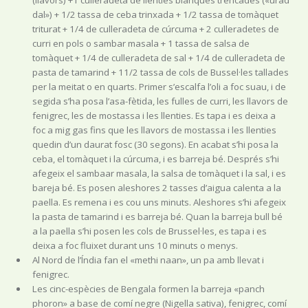
(llavors) +1 culleradeta de llenties blanques trencades («urad
dal») + 1/2 tassa de ceba trinxada + 1/2 tassa de tomàquet
triturat + 1/4 de culleradeta de cúrcuma + 2 culleradetes de
curri en pols o sambar masala + 1 tassa de salsa de
tomàquet + 1/4 de culleradeta de sal + 1/4 de culleradeta de
pasta de tamarind + 11/2 tassa de cols de Bussel·les tallades
per la meitat o en quarts. Primer s’escalfa l’oli a foc suau, i de
segida s’ha posa l’asa-fètida, les fulles de curri, les llavors de
fenigrec, les de mostassa i les llenties. Es tapa i es deixa a
foc a mig gas fins que les llavors de mostassa i les llenties
quedin d’un daurat fosc (30 segons). En acabat s’hi posa la
ceba, el tomàquet i la cúrcuma, i es barreja bé. Després s’hi
afegeix el sambaar masala, la salsa de tomàquet i la sal, i es
bareja bé. Es posen aleshores 2 tasses d’aigua calenta a la
paella. Es remena i es cou uns minuts. Aleshores s’hi afegeix
la pasta de tamarind i es barreja bé. Quan la barreja bull bé
a la paella s’hi posen les cols de Brussel·les, es tapa i es
deixa a foc fluixet durant uns 10 minuts o menys.
Al Nord de l’Índia fan el «methi naan», un pa amb llevat i
fenigrec.
Les cinc-espècies de Bengala formen la barreja «panch
phoron» a base de comí negre (Nigella sativa), fenigrec, comí