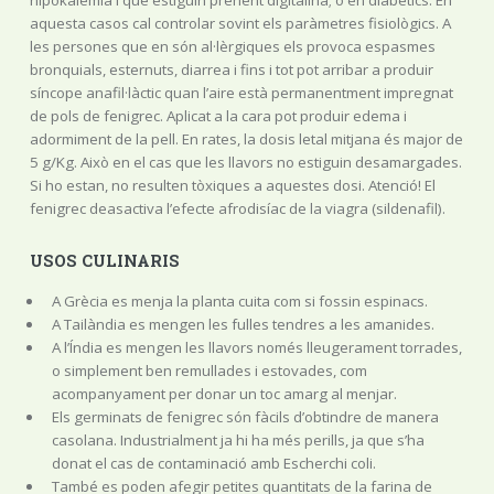
aquesta casos cal controlar sovint els paràmetres fisiològics. A
les persones que en són al·lèrgiques els provoca espasmes
bronquials, esternuts, diarrea i fins i tot pot arribar a produir
síncope anafil·làctic quan l’aire està permanentment impregnat
de pols de fenigrec. Aplicat a la cara pot produir edema i
adormiment de la pell. En rates, la dosis letal mitjana és major de
5 g/Kg. Això en el cas que les llavors no estiguin desamargades.
Si ho estan, no resulten tòxiques a aquestes dosi. Atenció! El
fenigrec deasactiva l’efecte afrodisíac de la viagra (sildenafil).
USOS CULINARIS
A Grècia es menja la planta cuita com si fossin espinacs.
A Tailàndia es mengen les fulles tendres a les amanides.
A l’Índia es mengen les llavors només lleugerament torrades,
o simplement ben remullades i estovades, com
acompanyament per donar un toc amarg al menjar.
Els germinats de fenigrec són fàcils d’obtindre de manera
casolana. Industrialment ja hi ha més perills, ja que s’ha
donat el cas de contaminació amb Escherchi coli.
També es poden afegir petites quantitats de la farina de