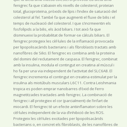
fenigrec fa que s’abaixin els nivells de colesterol, proteïan
total, glucoproteïna, pròxids de lípis i l’index de saturació del
colesterol al fel. També fa que augmenti el fluxe de bilis i el
temps de nucleació del colesterol. I que s’incrmeentin els
fosfolìpids a la bilis, els àcid biliars. I tot això fa que
disminueixi la probabilitat de formar-se càlculs biliars. El
fenigrec protegeix les cèl·lules de la inflamació provocada
per lipopolisacàrids bacterians i als fibroblasts tractats amb
nanofibres de Silici. El fenigrec es combina amb la proteïna
del domini del reclutament de caspasa. El fenigrec, combinat
amb la insulina, modula el contingut en creatina al múscul i
ho fa per una via independent de l’activitat del SLC6A8. El
fenigrec incrementa el contingut en creatina estimulat per la
insulina als miotúbuls musculars L6C11. Contra Leishmania
tropica es poden emprar nanobarres d’òxid de Ferro
magnetitzades tractades amb fenigrec. La combinació de
fenigrec i all protegiex el cor (parcialment) de l’infart de
miocardi. El fenigrec té un efecte antiinflamatori sobre les
cèl·lules independent de la via d’inhibició de les ROS.
Protegeix les cèl·lules excitades per lipopolisacàrids
bacterians o, en concret els fibroblasts, de les nanofibres de