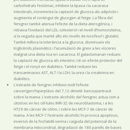
carbohidrats l’estómac, inhibeix la lipasa i la sacarasa
intestinals, incrementa la captació de glucosa als adipòcits i
augmenta el contingut de glucogen al fetge. La fibra del
fenigrec també atenua l’efecte de la dieta aterogènica, i
rebaixa l’oxidació del LDL-colesterol i el nivell d’homocisteïna,
a la vegada que manté alts els nivells de tocofeorl i glutatió.
També millora la tolerància a la glucosa, disminueix els
triglicèrids plasmàtics i l’acumulació de greix a les vísceres
malgrat una dieta rica en sacarosa. El galactomanan redueix
la captació de glucosa als intestins i té un efecte protector del
fetge i el ronyó en diabètics. També redueix les
transaminases AST, ALT i la LDH, la urea i la creatinina en
diabétics.
L’extracte de fenigrec inhibeix molt l’efecte
cancerígen/hiperplàsic del 7,12-dimetil- benz(a)antracè
sobre la mama. L’extracte alcohòlic del fenigrec actua com a
citotòxic en les cèl·lules IMR-32 de neuroblastoma, i a les
HT29 de càncer de còlon, i sobre les MCF-7 de càncer de
mama. A les MCF-7 l’extracte alcohòlic hi provoca apoptosis,
inversió de la fosfatidil-serina i caiguda del potencial de la
membrana mitocondrial, degradació de 180 parells de bases