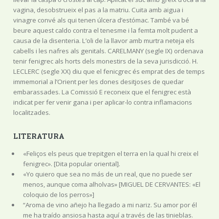
vagina, desobstrueix el pas a la matriu. Cuita amb aigua i
vinagre convé als qui tenen úlcera d’estómac. També va bé
beure aquest caldo contra el tenesme i la femta molt pudent a
causa de la disenteria. L’oli de la llavor amb murtra neteja els
cabells i les nafres als genitals. CARELMANY (segle IX) ordenava
tenir fenigrec als horts dels monestirs de la seva jurisdicció. H.
LECLERC (segle XX) diu que el fenicgrec és emprat des de temps
immemorial a l’Orient per les dones desitjoses de quedar
embarassades. La Comissió E reconeix que el fenigrec està
indicat per fer venir gana i per aplicar-lo contra inflamacions
localitzades.
LITERATURA
«Feliços els peus que trepitgen el terra en la qual hi creix el
fenigrec». [Dita popular oriental].
«Yo quiero que sea no más de un real, que no puede ser
menos, aunque coma alholvas» [MIGUEL DE CERVANTES: «El
coloquio de los perros»]
“Aroma de vino añejo ha llegado a mi nariz. Su amor por él
me ha traído ansiosa hasta aquí a través de las tinieblas.