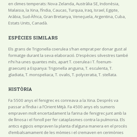
en climes temperats: Nova Zelanda, Austràlia SE, Indonèsia,
Malaisia, la Xina, l’Índia, Caucas, Turquia, Iraq, Israel, Egipte,
Aràbia, Sud-Àfrica, Gran Bretanya, Veneçuela, Argentina, Cuba,
Estats Units, Canadà.
ESPÈCIES SIMILARS
Els grans de Trigonella coerulea s’han emprat per donar gust al
formatge durant la seva elaboració. D’espècies silvestres també
n’hi ha unes quantes més, apart T. coerulea i T. foenum-
graecum) a Espanya: Trigonella anguina, T. esculenta, T.
gladiata, T. monspeliaca, T. ovalis, T. polyceratia, T. stellata.
HISTÒRIA
Fa 5500 anys el fenigrec es conreava a la Xina. Després va
passar a l’Índia i a l’Orient Mitjà. Fa 4500 anys els sumeris
empraven molt encertadament la farina de fenigrec junt amb la
de llinosa i el fonoll per fer cataplasmes contra la pulmonia. Els
antics egipcis empraven la planta d’alguna manera en el procés
d’embalsamament de les mòmies i el cremaven en cerimònies