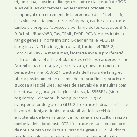
trigonel·lina, dioscina i diosgenina induiex la creació de ROS
a les cèl·lules canceroses. Aquest estrès oxidatiu va
companyat d’un increment de la producció de IL1beta, IL-6,
EEK/Akt, TNF-alfa, JNK, COX-2, NfkappaB, IKK-beta. L’extracte
també els propicia l’apoptosis per la via de les caspases 3, 8,
9, Bcl- xL↓/Bax↑/p53, Fas, TRAIL, FADD, PCNA. A més inhibeix
l’angiogènesis i ho fa inhibint l’E-cadherina, el VEGF, la
integrina alfa-5 i la integrina beta-6, l’actina, el TIMP-2, el
Cdc42 i el Vav2. A més a més, l’extracte evita la proliferació
cel·lular i atura el cicle cel·lular de les cèl·lules canceroses i ho
fa inhibint NOTCH-4, JAK, C-Src, STAT3, C-myc, mTOR i el TGF-
beta, activant el p53/p21. L’extracte de llavors de fenigrec
afecta positivament en el sentit de millorar l’incorporació de
glucosa a les cèl·lules, les vies de senyals de la insulina com
la sintasa de glucogen, la glucokinasa, la SREBP1c (sterol –
regulatory – element – binding- p rotein - 1c) i el
transportador de glucosa GLUT2. L’extracte hidroalcohòlic de
llavors de fenigrec inhibeix la viabilitat de les cèl·lules
endotelials de la vena umbilical humana en un cultiu in vitro i
també la dels fibroblasts 3T3. L’extracte redueix en nombre
de nous punts vasculars als vasos de graius 1 i 2. Té, doncs,
un efecte anti-angiogènic clar. La fracció metanòlica de