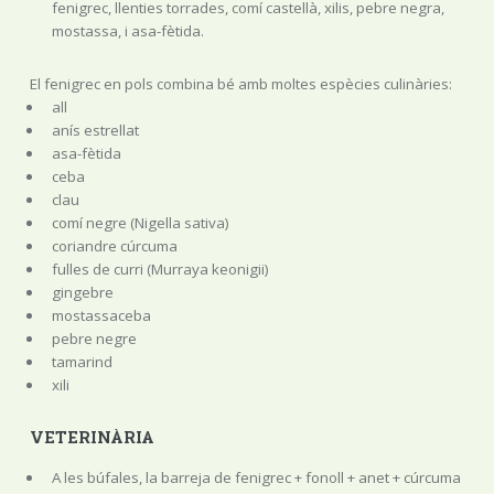
fenigrec, llenties torrades, comí castellà, xilis, pebre negra,
mostassa, i asa-fètida.
El fenigrec en pols combina bé amb moltes espècies culinàries:
all
anís estrellat
asa-fètida
ceba
clau
comí negre (Nigella sativa)
coriandre cúrcuma
fulles de curri (Murraya keonigii)
gingebre
mostassaceba
pebre negre
tamarind
xili
VETERINÀRIA
A les búfales, la barreja de fenigrec + fonoll + anet + cúrcuma