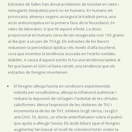
Extractes de fulles han donat problemes de toxicitat en rates i
remugants (miopaties) però no en humans. En humans els
provocaria, almenys segons assegura la tradició persa, una
acció anticonceptiva en la primera fase de la fecundació. En
rates de laboratori, sí que té aquest efecte. La dosis
proporcional en humans seria de tan exagerada com 150 grams
al dia (per a un pes de 70 kg). Els extractes de les llavors
redueixen la peroxidació lipídica i els nivells d'alfa-tocoferol,
cosa que inverteix la tendència acusada en l'estrès oxidatiu
diabètic. A causa d'aquest estrès hi ha una tendència també al
fet que baixin el GSH i el beta-carotè, una tendència que els
extractes de fenigrec inverteixen.
El fenigrec alleuja l’asma en condicions experimentals
induïda per ovoalbúmina, alleuja la inflamació pulmonar i
redueix la deposició de col·lagen i l’activitat de les cèl·lules
caliciformes. Minva l’expressió de les citokines de Th2 i
incrementa la de les de TH1; inhibeix la IgE sèrica, i la IgG1
anti-OVA. Té, doncs, un efecte antiinflamatori sobre el pulmó
que ajuda a alleugir l’asma. Els àcids biliars (que el fenigrec
augmenta) fan baixar el nivell de colesterol total i eviten la