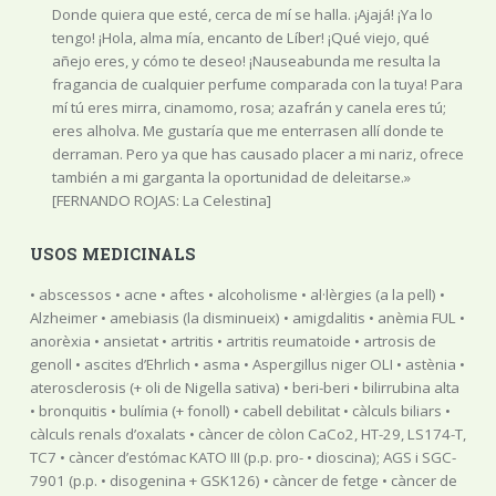
Donde quiera que esté, cerca de mí se halla. ¡Ajajá! ¡Ya lo
tengo! ¡Hola, alma mía, encanto de Líber! ¡Qué viejo, qué
añejo eres, y cómo te deseo! ¡Nauseabunda me resulta la
fragancia de cualquier perfume comparada con la tuya! Para
mí tú eres mirra, cinamomo, rosa; azafrán y canela eres tú;
eres alholva. Me gustaría que me enterrasen allí donde te
derraman. Pero ya que has causado placer a mi nariz, ofrece
también a mi garganta la oportunidad de deleitarse.»
[FERNANDO ROJAS: La Celestina]
USOS MEDICINALS
• abscessos • acne • aftes • alcoholisme • al·lèrgies (a la pell) • Alzheimer • amebiasis (la disminueix) • amigdalitis • anèmia FUL • anorèxia • ansietat • artritis • artritis reumatoide • artrosis de genoll • ascites d’Ehrlich • asma • Aspergillus niger OLI • astènia • aterosclerosis (+ oli de Nigella sativa) • beri-beri • bilirrubina alta • bronquitis • bulímia (+ fonoll) • cabell debilitat • càlculs biliars • càlculs renals d’oxalats • càncer de còlon CaCo2, HT-29, LS174-T, TC7 • càncer d’estómac KATO III (p.p. pro- • dioscina); AGS i SGC-7901 (p.p. • disogenina + GSK126) • càncer de fetge • càncer de mama MCF-7, MDA-231 • càncer d’ossos • càncer de pàncreas • càncer de pell .càncer de pròstata (excepte el primari de cèl·lules immortals) .càncer de pulmó A549 .càncer de tiroïdes (carnicoma papil·lar) .Candida albicans OLI .Candida tropicalis .caquèxia .caspa/seborrea .cataractes UE .catarro .cel·lulitis .ciàtica .ciclisme (per recuperar més ràpid el glucogen hepàtic: p.p. 4-hidroxi-iso- leucina) .cirrosis hepàtica .cistitis .colesterol alt .còlics intestinals .còlon irritable .condilomes .congestió pulmonar .convalescència lenta .cremades .debilitat cardíaca .debilitat muscular .delit per menjar grasses .depressió per confinament .depressió per la menopausa .dermatitis .diabetes .diarrea .diftèria .disenteria .dismenorrea • dispèpsia • èczema • edemes • ejaculació precoç • enteritis • espines clavades UE • esplenomegàlia • esquerdes a les mans • esquerdes als llavis • esquerdes als mugrons • esquerdes als peus • esquerdes anals • esteatosis hepàtica • esterilitat sexual • estomatitis • estrenyiment per poca bilis • fatiga dels nedadors • febre FUL • ferides • flatulències • flegmes • flegmons • fogots • frigidesa • furóncols • ganglis inflamats • gangrena • gasos digestius • gastritis • gingivits • glàndules inflades • gonorrea • gota • grip • Helicobacter pylori • hemorroides • hepatitis i totes les malaties hepàtiques • hèrnia hiato • hidrocele • hidropesia • hiperglucèmia post-prandial • hiperpotassèmia • hipersensibilitat generalitzada • hipertensió • hipertiroïdisme • hipotensió • hèrnia hiato • icterícia • impotència sexual • indigestions • infeccions als ossos • infeccions cutànies • infeccions • inflamació per obesitat mòrbida • insomni • leucèmia promielocìtica HL-60 • limfadenitis • limfoma de cèl·lules B • limfoma de cèl·lules T al cerebel • llet escassa • mal de coll • mal de panxa • mal de queixal • Malassezia furfur • malalties autoimmunes • malalties circulatòries i neuronals derivades de la diabetis • malalties de transmissió sexual • mastitis • menopasua • metritis • miàlgies • Micrococcus • mucositats a les vies respiratòries • mussols (ull) • nafres • nefropatia diabètica • neuràlgies • neuropatia perifèrica • obesitat (excés de greix) • obturació de la uretra • osteomielitis (infecció als ossos) • osteoporosis • osteoporosis de la menopausa • ovari poliquístic • pancreatitis • panellons • papil·lomes • Parkinson (+ L-Dopa) • part (dolors) • pelagra • pell irritada • pèrdua de força a les mans • pielonefritis • pigues • pits massa petits • Plasmodium falciparum (extr. etil- acetat) • pleuresia • polls als cabells • pulmonia greu UE • rampes • raquitisme infantil • reflux • refredat • retinopatia diabètica (preventiu) • reumatisme • seborrea (Malassezia) • semen de mala qualitat • sequedat vaginal • sida • sífilis • síndrome metabòlica o síndrome X • sinusitis • Staphylococcus aureus OL