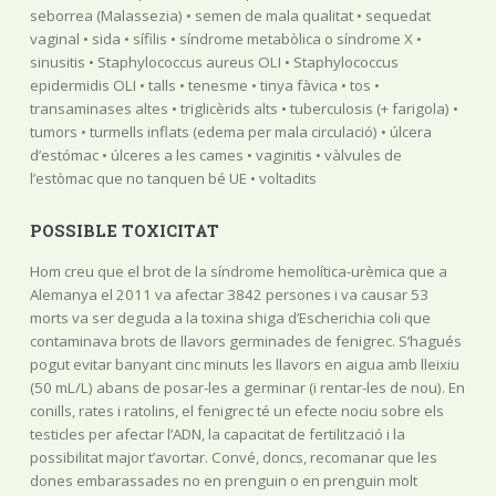
POSSIBLE TOXICITAT
Hom creu que el brot de la síndrome hemolítica-urèmica que a
Alemanya el 2011 va afectar 3842 persones i va causar 53
morts va ser deguda a la toxina shiga d’Escherichia coli que
contaminava brots de llavors germinades de fenigrec. S’hagués
pogut evitar banyant cinc minuts les llavors en aigua amb lleixiu
(50 mL/L) abans de posar-les a germinar (i rentar-les de nou). En
conills, rates i ratolins, el fenigrec té un efecte nociu sobre els
testicles per afectar l’ADN, la capacitat de fertilització i la
possibilitat major t’avortar. Convé, doncs, recomanar que les
dones embarassades no en prenguin o en prenguin molt