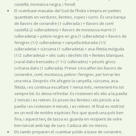
castellà, mostassa negra, i fonoll.
El «sambaar-masala» del Sud de l’Índia s’empra en petites
quantitats en verdures, llenties, sopes i curris. És una bareja
de llavors de coriandre (1 cullerada ) + llavors de comí
castellà (2 culleradetes) + llavors de mostassa marró (1
culleradeta) + pebre negre en gra (1 culleradeta) + llavors de
fenigrec (1/2 culleradeta) + canyella triturada (1/2
culleradeta) + cúrcuma (1 culleradeta) + asa-fètida molguda
(1/2 culleradeta) + xilis cuits i desfets (6) + llenties blanques
(«ural-dal») trencades (1·1/2 cullerades) + pèsols grocs
(«chana dal») (1 cullerada). Primer s’escalfen les llavors de
coriandre, comí, mostassa, pebre i fenigrec, per torrar-les
una mica. Després s’hi afegeix la canyella, cúrcuma, asa-
fètida, i es continua escalfant 1 minut més, remenent-ho tot
sempre bé. Es deixa refredar. Es rosteixen els xilis a la paella
2 minuts i es retiren. Es posen les llenties i els pèsols a la
paella i es rosteixen 4 minuts, i es retiren. Al final es molt tot
en un molí de moldre espècies fins que quedi una pols ben
fina, i aquest terç de tassa es guarda en recipient de vidre
ben tancat amb tap de suro. Caduca als sis mesos.
Els tamils preparen el «sambar poldi» a base de coriandre,