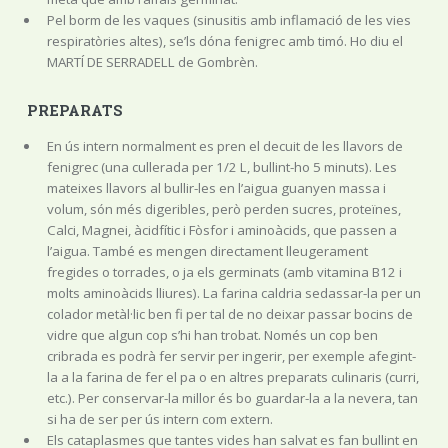
Pel borm de les vaques (sinusitis amb inflamació de les vies
respiratòries altes), se’ls dóna fenigrec amb timó. Ho diu el
MARTÍ DE SERRADELL de Gombrèn.
PREPARATS
En ús intern normalment es pren el decuit de les llavors de
fenigrec (una cullerada per 1/2 L, bullint-ho 5 minuts). Les
mateixes llavors al bullir-les en l’aigua guanyen massa i
volum, són més digeribles, però perden sucres, proteïnes,
Calci, Magnei, àcidfític i Fòsfor i aminoàcids, que passen a
l’aigua. També es mengen directament lleugerament
fregides o torrades, o ja els germinats (amb vitamina B12 i
molts aminoàcids lliures). La farina caldria sedassar-la per un
colador metàl·lic ben fi per tal de no deixar passar bocins de
vidre que algun cop s’hi han trobat. Només un cop ben
cribrada es podrà fer servir per ingerir, per exemple afegint-
la a la farina de fer el pa o en altres preparats culinaris (curri,
etc.). Per conservar-la millor és bo guardar-la a la nevera, tan
si ha de ser per ús intern com extern.
Els cataplasmes que tantes vides han salvat es fan bullint en