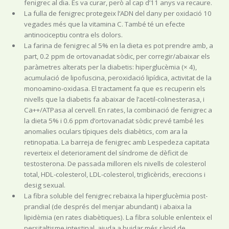
fenigrec al dia. Es va curar, però al cap d’11 anys va recaure.
La fulla de fenigrec protegeix l’ADN del dany per oxidació 10
vegades més que la vitamina C. També té un efecte
antinociceptiu contra els dolors.
La farina de fenigrec al 5% en la dieta es pot prendre amb, a
part, 0.2 ppm de ortovanadat sòdic, per corregir/abaixar els
paràmetres alterats per la diabetis: hiperglucèmia (× 4),
acumulació de lipofuscina, peroxidació lipídica, activitat de la
monoamino-oxidasa. El tractament fa que es recuperin els
nivells que la diabetis fa abaixar de l’acetil-colinesterasa, i
Ca++/ATPasa al cervell. En rates, la combinació de fenigrec a
la dieta 5% i 0.6 ppm d’ortovanadat sòdic prevé també les
anomalies oculars típiques dels diabètics, com ara la
retinopatia. La barreja de fenigrec amb Lespedeza capitata
reverteix el deteriorament del síndrome de dèficit de
testosterona. De passada milloren els nivells de colesterol
total, HDL-colesterol, LDL-colesterol, triglicèrids, ereccions i
desig sexual.
La fibra soluble del fenigrec rebaixa la hiperglucèmia post-
prandial (de després del menjar abundant) i abaixa la
lipidèmia (en rates diabètiques). La fibra soluble enlenteix el
persitaltisme intestinal, ajuda a buidar més ràpid de