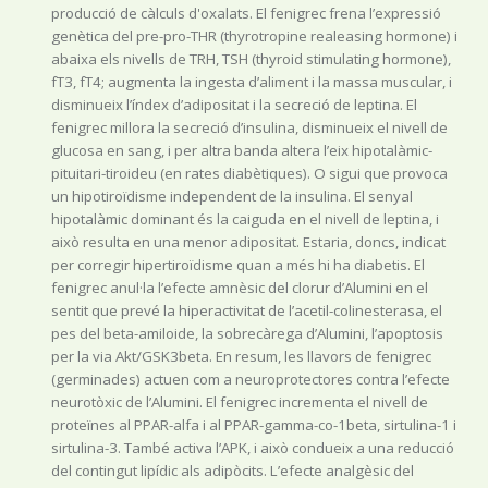
producció de càlculs d'oxalats. El fenigrec frena l’expressió
genètica del pre-pro-THR (thyrotropine realeasing hormone) i
abaixa els nivells de TRH, TSH (thyroid stimulating hormone),
fT3, fT4; augmenta la ingesta d’aliment i la massa muscular, i
disminueix l’índex d’adipositat i la secreció de leptina. El
fenigrec millora la secreció d’insulina, disminueix el nivell de
glucosa en sang, i per altra banda altera l’eix hipotalàmic-
pituitari-tiroideu (en rates diabètiques). O sigui que provoca
un hipotiroïdisme independent de la insulina. El senyal
hipotalàmic dominant és la caiguda en el nivell de leptina, i
això resulta en una menor adipositat. Estaria, doncs, indicat
per corregir hipertiroïdisme quan a més hi ha diabetis. El
fenigrec anul·la l’efecte amnèsic del clorur d’Alumini en el
sentit que prevé la hiperactivitat de l’acetil-colinesterasa, el
pes del beta-amiloide, la sobrecàrega d’Alumini, l’apoptosis
per la via Akt/GSK3beta. En resum, les llavors de fenigrec
(germinades) actuen com a neuroprotectores contra l’efecte
neurotòxic de l’Alumini. El fenigrec incrementa el nivell de
proteïnes al PPAR-alfa i al PPAR-gamma-co-1beta, sirtulina-1 i
sirtulina-3. També activa l’APK, i això condueix a una reducció
del contingut lipídic als adipòcits. L’efecte analgèsic del