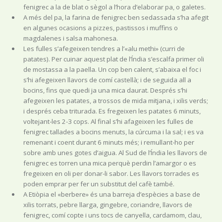
fenigrec a la de blat o sègol a l’hora d’elaborar pa, o galetes.
A més del pa, la farina de fenigrec ben sedassada s’ha afegit
en algunes ocasions a pizzes, pastissos i muffins o
magdalenes i salsa mahonesa.
Les fulles s’afegeixen tendres a l’«alu methi» (curri de
patates). Per cuinar aquest plat de l’Índia s’escalfa primer oli
de mostassa a la paella. Un cop ben calent, s’abaixa el foc i
s’hi afegeixen llavors de comí castellà; i de seguida all a
bocins, fins que quedi ja una mica daurat. Després s’hi
afegeixen les patates, a trossos de mida mitjana, i xilis verds;
i després ceba triturada. Es fregeixen les patates 6 minuts,
voltejant-les 2-3 cops. Al final s’hi afageixen les fulles de
fenigrec tallades a bocins menuts, la cúrcuma i la sal; i es va
remenant i coent durant 6 minuts més; i remullant-ho per
sobre amb unes gotes d’aigua. Al Sud de l’Índia les llavors de
fenigrec es torren una mica perquè perdin l’amargor o es
fregeixen en oli per donar-li sabor. Les llavors torrades es
poden emprar per fer un substitut del cafè també.
A Etiòpia el «berbere» és una barreja d’espècies a base de
xilis torrats, pebre llarga, gingebre, coriandre, llavors de
fenigrec, comí copte i uns tocs de canyella, cardamom, clau,