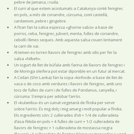
pebre de Jamaica, i ruda.
El curri al que estem acostumats a Catalunya conté fenigrec
en pols, a més de coriandre, cúrcuma, comí castellà,
cardamom, pebre i gingebre.
A l’Iran fan la salsa espessa «ghorne sabzi» a base de
porros, ceba, fenigrec, julivert, menta, fulles de coriandre,
cebollí i llimes seques. Amb aquesta salsa couen lentament
la carn de xai.
Al Iemen es torren llavors de fenigrec amb xilis per fer la
salsa «hilbeh».
Un iogurt de llet de búfala amb farina de llavors de fenigrec i
de Moringa oleifera pot estar diponible en un futur al mercat.
A Ceilan (Shri Lanka) fan la sopa «kirihodi» a base de llet de
vaca o de coco amb verdures i llavors de fenigrec, amb uns
tocs de fulles de curri i de fulles de Pandanus, canyella, i
cúrcuma. S’empra per adobar l’arròs.
El «kulambu» és un cuinat vegetarià de l’Índia per servir
sobre l’arròs. És mig dolç i mig amarg i molt popular a l’Índia.
Els ingredients són: 2 cullerades d’oli + 1/4 de culleradeta
d’asa-fètida en pols + 4 fulles de curri + 1/2 culleradeta de
llavors de fenigrec + 1 culleradeta de mostassa negra