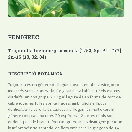
FENIGREC
Trigonella foenum-graecum L. [1753, Sp. Pl. : 777]
2n=16 (18, 32, 34)
DESCRIPCIÓ BOTÀNICA
Trigonella és un gènere de lleguminoses anual silvestre, però
molt més sovint conreada, força similar a l’alfals. Té els estams
diadelfs (en dos grups: 9 + 1); el llegum és en forma de corn de
cabra jove, les fulles són ternades, amb folíols el·líptics
denticulats; la corol·la és caduca, i el llegum és molt exert. El
gènere compta amb unes 30 espècies, 12 de les quals són
endèmiques de l’Iran. T. foenum-graecum es distingeix per tenir
la inflorescència sentada, de flors amb corol·la grogosa de 14-