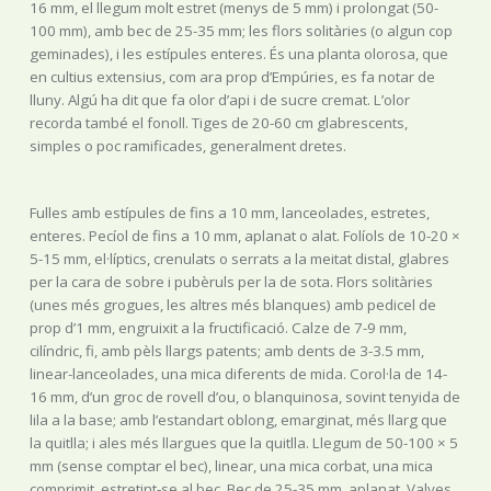
16 mm, el llegum molt estret (menys de 5 mm) i prolongat (50-
100 mm), amb bec de 25-35 mm; les flors solitàries (o algun cop
geminades), i les estípules enteres. És una planta olorosa, que
en cultius extensius, com ara prop d’Empúries, es fa notar de
lluny. Algú ha dit que fa olor d’api i de sucre cremat. L’olor
recorda també el fonoll. Tiges de 20-60 cm glabrescents,
simples o poc ramificades, generalment dretes.
Fulles amb estípules de fins a 10 mm, lanceolades, estretes,
enteres. Pecíol de fins a 10 mm, aplanat o alat. Folíols de 10-20 ×
5-15 mm, el·líptics, crenulats o serrats a la meitat distal, glabres
per la cara de sobre i pubèruls per la de sota. Flors solitàries
(unes més grogues, les altres més blanques) amb pedicel de
prop d’1 mm, engruixit a la fructificació. Calze de 7-9 mm,
cilíndric, fi, amb pèls llargs patents; amb dents de 3-3.5 mm,
linear-lanceolades, una mica diferents de mida. Corol·la de 14-
16 mm, d’un groc de rovell d’ou, o blanquinosa, sovint tenyida de
lila a la base; amb l’estandart oblong, emarginat, més llarg que
la quitlla; i ales més llargues que la quitlla. Llegum de 50-100 × 5
mm (sense comptar el bec), linear, una mica corbat, una mica
comprimit, estretint-se al bec. Bec de 25-35 mm, aplanat. Valves