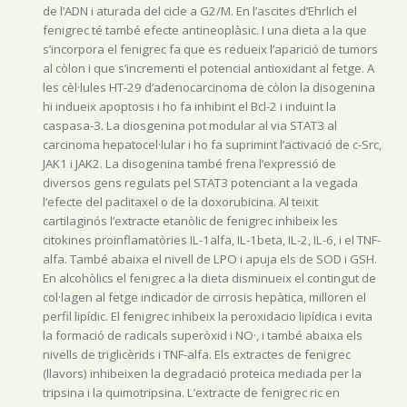
de l’ADN i aturada del cicle a G2/M. En l’ascites d’Ehrlich el
fenigrec té també efecte antineoplàsic. I una dieta a la que
s’incorpora el fenigrec fa que es redueix l’aparició de tumors
al còlon i que s’incrementi el potencial antioxidant al fetge. A
les cèl·lules HT-29 d’adenocarcinoma de còlon la disogenina
hi indueix apoptosis i ho fa inhibint el Bcl-2 i induint la
caspasa-3. La diosgenina pot modular al via STAT3 al
carcinoma hepatocel·lular i ho fa suprimint l’activació de c-Src,
JAK1 i JAK2. La disogenina també frena l’expressió de
diversos gens regulats pel STAT3 potenciant a la vegada
l’efecte del paclitaxel o de la doxorubicina. Al teixit
cartilaginós l’extracte etanòlic de fenigrec inhibeix les
citokines proinflamatòries IL-1alfa, IL-1beta, IL-2, IL-6, i el TNF-
alfa. També abaixa el nivell de LPO i apuja els de SOD i GSH.
En alcohòlics el fenigrec a la dieta disminueix el contingut de
col·lagen al fetge indicador de cirrosis hepàtica, milloren el
perfil lipídic. El fenigrec inhibeix la peroxidacio lipídica i evita
la formació de radicals superòxid i NO·, i també abaixa els
nivells de triglicèrids i TNF-alfa. Els extractes de fenigrec
(llavors) inhibeixen la degradació proteica mediada per la
tripsina i la quimotripsina. L’extracte de fenigrec ric en