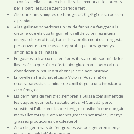
+ comí castellà + ajouan els millora la immunitat i les prepara
per al part i el subsegüent període fèrtil.
Als conills unes miques de fenogrec (20 g/Kg) els va bé com
a prebiòtic.
A les gallines ponedores un 1% de farina de fenigrec a la
dieta fa que els ous tinguin el rovell de color més intens,
menys colesterol total, i un millor aprofitament de la ingesta
per convertir-la en massa corporal; i que hi hagi menys
amoniac a la gallinassa.
En gossos la fracció rica en fibres (testa i endosperm) de les
llavors és la que té un efecte hipoglucemiant, però cal no
abandonar la insulina si abans ja se’ls administrava.
En ovelles s’ha donat el cas a Victoria (Austràlia) de
quadraparessis o caminar de conill degut a una intoxicació
amb fenigrec.
Els germinats de fenigrec s’empren a Suïssa com aliment de
les vaques quan estan estabulades. Al Canadà, però,
substituint l’alfals ensilat per fenigrec ensilat fa que donguin
menys llet, tot i que amb menys grasses saturades, i menys
grasses productores de colesterol.
Amb els germinats de fenigrec les vaques generen menys
metà que amb l’alfals germinat.