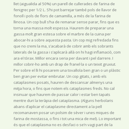
llet (aigualida al 50%) un parell de cullerades de farina de
fenigrec per 1/2 L. S’hi pot barrejar també pols de llavor de
fonoll i pols de flors de camamilla, a més de la farina de
llinosa. Un cop bull s’ha de remanar sense parar, fins que es
torna una massa molt espessa. Haurem de preparar una
gassa molt gran estesa sobre el marbre de la cuina per
abocar-hi a sobre aquesta pasta. Un cop mig refredada fins
que no cremi la ma, s’acabarà de cobrir amb els sobrants
laterals de la gassa i s’aplicarà allà on hi hagi inflamaciò, com
ara el tòrax. Millor encara seria per davant i pel darrere. I
millor cobrir-ho amb un drap de franel·la o un teixit gruxiut.
Per sobre el lli hi posarem una tovallola ben gran o un plàstic
ben gran per evitar embrutar. Un cop gitats, i amb els
cataplasmes posats, hauren de descansar almenys una
mitja hora, o fins que notem els cataplasmes freds. No cal
insinuar que haurem de passar calor i estar ben tapats
mentre duri la teràpia del cataplasma. (Alguns herbolaris
abans d’aplicar el cataplasme directament a la pell
recomanaven posar un polsim de sèver i unes miques de
farina de mostassa, o fins i tot una mica de mel). Lo important
és que el cataplasma no es desfaci o se’n vagi part de la