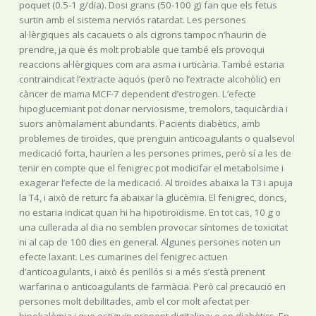
poquet (0.5-1 g/dia). Dosi grans (50-100 g) fan que els fetus
surtin amb el sistema nerviós ratardat. Les persones
al·lèrgiques als cacauets o als cigrons tampoc n’haurin de
prendre, ja que és molt probable que també els provoqui
reaccions al·lèrgiques com ara asma i urticària. També estaria
contraindicat l’extracte aquós (però no l’extracte alcohòlic) en
càncer de mama MCF-7 dependent d’estrogen. L’efecte
hipoglucemiant pot donar nerviosisme, tremolors, taquicàrdia i
suors anòmalament abundants. Pacients diabètics, amb
problemes de tiroïdes, que prenguin anticoagulants o qualsevol
medicació forta, hauríen a les persones primes, però sí a les de
tenir en compte que el fenigrec pot modicifar el metabolsime i
exagerar l’efecte de la medicació. Al tiroïdes abaixa la T3 i apuja
la T4, i això de returc fa abaixar la glucèmia. El fenigrec, doncs,
no estaria indicat quan hi ha hipotiroïdisme. En tot cas, 10 g o
una cullerada al dia no semblen provocar síntomes de toxicitat
ni al cap de 100 dies en general. Algunes persones noten un
efecte laxant. Les cumarines del fenigrec actuen
d’anticoagulants, i això és perillós si a més s’està prenent
warfarina o anticoagulants de farmàcia. Però cal precaució en
persones molt debilitades, amb el cor molt afectat per
hipokalèmia i que estiguin prenent digitalina; o en diabètics. En