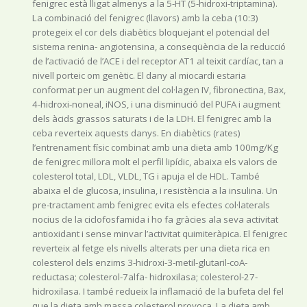
fenigrec està lligat almenys a la 5-HT (5-hidroxi-triptamina).
La combinació del fenigrec (llavors) amb la ceba (10:3)
protegeix el cor dels diabètics bloquejant el potencial del
sistema renina- angiotensina, a conseqüència de la reducció
de l’activació de l’ACE i del receptor AT1 al teixit cardíac, tan a
nivell porteic om genètic. El dany al miocardi estaria
conformat per un augment del col·lagen IV, fibronectina, Bax,
4-hidroxi-noneal, iNOS, i una disminució del PUFA i augment
dels àcids grassos saturats i de la LDH. El fenigrec amb la
ceba reverteix aquests danys. En diabètics (rates)
l’entrenament físic combinat amb una dieta amb 100mg/Kg
de fenigrec millora molt el perfil lipídic, abaixa els valors de
colesterol total, LDL, VLDL, TG i apuja el de HDL. També
abaixa el de glucosa, insulina, i resistència a la insulina. Un
pre-tractament amb fenigrec evita els efectes col·laterals
nocius de la ciclofosfamida i ho fa gràcies ala seva activitat
antioxidant i sense minvar l’activitat quimiteràpica. El fenigrec
reverteix al fetge els nivells alterats per una dieta rica en
colesterol dels enzims 3-hidroxi-3-metil-glutaril-coA-
reductasa; colesterol-7alfa- hidroxilasa; colesterol-27-
hidroxilasa. I també redueix la inflamació de la bufeta del fel
que la dieta amb massa colesterol provoca. La dieta amb