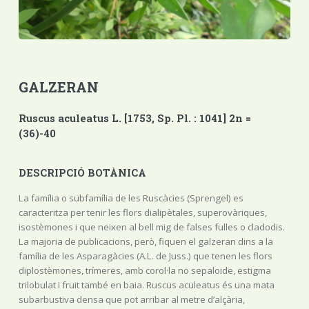
GALZERAN
Ruscus aculeatus L. [1753, Sp. Pl. : 1041] 2n =
(36)-40
DESCRIPCIÓ BOTÀNICA
La família o subfamília de les Ruscàcies (Sprengel) es
caracteritza per tenir les flors dialipètales, superovàriques,
isostèmones i que neixen al bell mig de falses fulles o cladodis.
La majoria de publicacions, però, fiquen el galzeran dins a la
família de les Asparagàcies (A.L. de Juss.) que tenen les flors
diplostèmones, trímeres, amb corol·la no sepaloide, estigma
trilobulat i fruit també en baia. Ruscus aculeatus és una mata
subarbustiva densa que pot arribar al metre d’alçària,