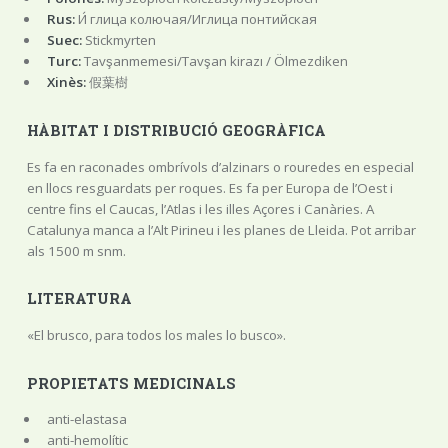
Rus:
И́ глица колючая/Иглица понтийская
Suec:
Stickmyrten
Turc:
Tavşanmemesi/Tavşan kirazı / Ölmezdiken
Xinès:
假葉樹
HÀBITAT I DISTRIBUCIÓ GEOGRÀFICA
Es fa en raconades ombrívols d’alzinars o rouredes en especial
en llocs resguardats per roques. Es fa per Europa de l’Oest i
centre fins el Caucas, l’Atlas i les illes Açores i Canàries. A
Catalunya manca a l’Alt Pirineu i les planes de Lleida. Pot arribar
als 1500 m snm.
LITERATURA
«El brusco, para todos los males lo busco».
PROPIETATS MEDICINALS
anti-elastasa
anti-hemolític