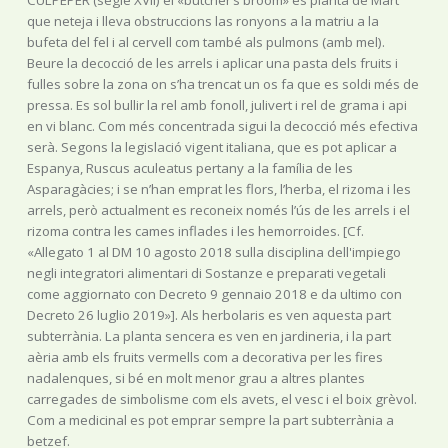
CULPEPER (segle XVII) el «butcher’s broom» és planta de Mart
que neteja i lleva obstruccions las ronyons a la matriu a la
bufeta del fel i al cervell com també als pulmons (amb mel).
Beure la decocció de les arrels i aplicar una pasta dels fruits i
fulles sobre la zona on s’ha trencat un os fa que es soldi més de
pressa. Es sol bullir la rel amb fonoll, julivert i rel de grama i api
en vi blanc. Com més concentrada sigui la decocció més efectiva
serà. Segons la legislació vigent italiana, que es pot aplicar a
Espanya, Ruscus aculeatus pertany a la família de les
Asparagàcies; i se n’han emprat les flors, l’herba, el rizoma i les
arrels, però actualment es reconeix només l’ús de les arrels i el
rizoma contra les cames inflades i les hemorroides. [Cf.
«Allegato 1 al DM 10 agosto 2018 sulla disciplina dell'impiego
negli integratori alimentari di Sostanze e preparati vegetali
come aggiornato con Decreto 9 gennaio 2018 e da ultimo con
Decreto 26 luglio 2019»]. Als herbolaris es ven aquesta part
subterrània. La planta sencera es ven en jardineria, i la part
aèria amb els fruits vermells com a decorativa per les fires
nadalenques, si bé en molt menor grau a altres plantes
carregades de simbolisme com els avets, el vesc i el boix grèvol.
Com a medicinal es pot emprar sempre la part subterrània a
betzef.