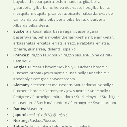
bayoba, chusbarqueira, esfolinhadeira, gibalbeira,
gibardeira, gilbarbeiro, herva dos vasculhos, jilbarbeira,
mesquita, metquita, picanceira, picantel, silbarda, uvas de
can, xarda, xardiña, xibalbeira, xibarbeira, xilbarbeira,
xilbarda, xilbardeira.
Euskera:
arkasahatsa, basarragan, basarragana,
basarrayana, beharri-belarr,beharri-belharr, belarri-belar,
erkasahatsa, erkatza, errats, erratz, erratz-latz, erratza,
giñarra, guiñarrea, idulentzi, ispelko.
Francès:
Fragon faux houx/Fragon piquant/Epine de rat /
Petit houx
Anglès:
Butcher's broom/Box holly / Butcher’s broom /
Butchers-broom / Jew's myrtle / Knee holly / Kneeholm /
Kneeholy / Pettigree / Sweet broom
Alemany:
Stechender mäusedorn/Mäusedorn/Box holly /
Butcher's broom / Dornmyrte / Jew's myrtle / Knee holly /
Pettigree / Stacheliger mäusedorn / Stachelmyrte / Stachliger
mäusedorn / Stech mäusedorn / Stechmyrte / Sweet broom
Danès:
Musetorn
Japonès:
ナギイカダ/なぎいかだ
Norueg:
Ruskus/Ruscus
Polonès:
Myszopłoch kolczasty/Myszopłoch