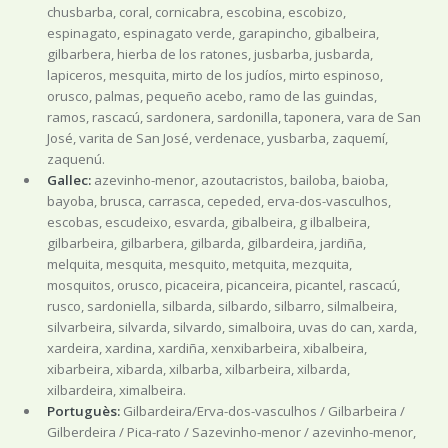
chusbarba, coral, cornicabra, escobina, escobizo,
espinagato, espinagato verde, garapincho, gibalbeira,
gilbarbera, hierba de los ratones, jusbarba, jusbarda,
lapiceros, mesquita, mirto de los judíos, mirto espinoso,
orusco, palmas, pequeño acebo, ramo de las guindas,
ramos, rascacú, sardonera, sardonilla, taponera, vara de San
José, varita de San José, verdenace, yusbarba, zaquemí,
zaquenú.
Gallec:
azevinho-menor, azoutacristos, bailoba, baioba,
bayoba, brusca, carrasca, cepeded, erva-dos-vasculhos,
escobas, escudeixo, esvarda, gibalbeira, g ilbalbeira,
gilbarbeira, gilbarbera, gilbarda, gilbardeira, jardiña,
melquita, mesquita, mesquito, metquita, mezquita,
mosquitos, orusco, picaceira, picanceira, picantel, rascacú,
rusco, sardoniella, silbarda, silbardo, silbarro, silmalbeira,
silvarbeira, silvarda, silvardo, simalboira, uvas do can, xarda,
xardeira, xardina, xardiña, xenxibarbeira, xibalbeira,
xibarbeira, xibarda, xilbarba, xilbarbeira, xilbarda,
xilbardeira, ximalbeira.
Portuguès:
Gilbardeira/Erva-dos-vasculhos / Gilbarbeira /
Gilberdeira / Pica-rato / Sazevinho-menor / azevinho-menor,