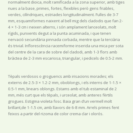
normalment dioica, molt ramificada a la zona superior, amb tiges
nues a la base, primes, fortes, flexibles però gens friables,
verdes, cilíndriques, estriades longitudinalment. Fulles de 3-7
mm, esquamiformes naixent al bell mig dels cladodis que fan 2-
4 × 1-3 cm i neixen alterns, i són amplament lanceolats, molt
rígids, punxents degut a la punta acuminada, i que tenen
nervació secundària pinnada corbada, mentre que la terciària
és trivial. Inflorescència racemiforme inserida una mica per sota
del centre de la cara de sobre del cladodi, amb 1-3 flors amb
bràctea de 2-3 mm escariosa, triangular, i pedicels de 0.5-2 mm.
Tèpals verdosos o groguencs amb irisacions morades; els
externs de 2.5-3 × 1.2-2 mm, oboblongs, i els interns de 1-1.5 ×
0.5-1 mm, linears oblongs. Estams amb el tub estaminal de 2
mm, més curt que els tèpals, i urceolat, amb anteres fèrtils
grogues. Estigma violeta fosc. Baia gran d’un vermell molt
brillant,de 1-1.5 cm, amb llavors de 6-8 mm. Arrels primes fent
feixos a partir del rizoma de color crema clar i olorós.