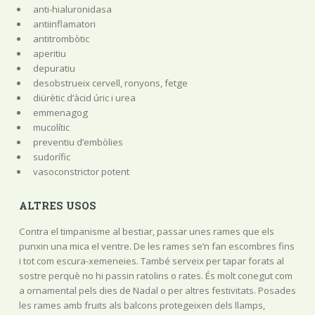
anti-hialuronidasa
antiinflamatori
antitrombòtic
aperitiu
depuratiu
desobstrueix cervell, ronyons, fetge
diürètic d’àcid úric i urea
emmenagog
mucolític
preventiu d’embòlies
sudorífic
vasoconstrictor potent
ALTRES USOS
Contra el timpanisme al bestiar, passar unes rames que els
punxin una mica el ventre. De les rames se’n fan escombres fins
i tot com escura-xemeneies. També serveix per tapar forats al
sostre perquè no hi passin ratolins o rates. És molt conegut com
a ornamental pels dies de Nadal o per altres festivitats. Posades
les rames amb fruits als balcons protegeixen dels llamps,