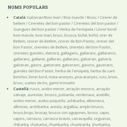
NOMS POPULARS
Català:
Galzeran/Boix marí / Boix mascle / Brusc / Cirerer de
betlem / Cireretes del bon pastor / Cireretes del bon pastor /
Guingues del bon pastor / Herba de l'erisipela / Llorer bord/
boix mascle, boix marí, brusc, brusca, búfal, búfol, cirer de
Betlem, cirerer de Betlem, cirerer de Bon Pastor, cirerer del
bon Pastor, cireretes de Betlem, cireretes del bon Pastor,
cireretes guindes, datzerà, gallagans, gallaranc, gallarancs,
gallarans, gallaret, galleran, galleranc, galseran, galserà,
galzeran, gaons, gatserant, gatzeranc, gavons, gazerans,
guindes del Bon Pastor, herba de l'erisipela, herba de sant
Bonifaci, llorer bord, mata-aranyes, pica-aranyes, rusc, broix,
brusc, cuetes de tro, gamó tronador
Castellà:
rusco, acebo menor, arrayán morisco, arrayán
salvaje, aureolas, brusco, jusbarda, verdenace, acebillo,
acebo menor, acebo pequeño, achibarba, albernera,
albricias, archibarba, areola, argallúa, arriján brusco,
bruco,brujo, brusay, brusco con aguijones, bruso, capio,
capios, carrasco, carrasco bravío, carrasquilla, cegueras,
chibarba, chubarba, chumbarba, chumbarda, churbarba,