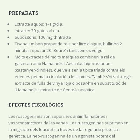
PREPARATS
Extracte aquós: 1-4 g/dia.
Intracte: 30 gotes al dia.
Supositoris: 100 mg d’intracte
Tisana: un bon grapat de rels per litre d’aigua, bullir-ho 2
minuts i reposar 20. Beure’n tant com es vulgui.
Molts extractes de molts marques combinen la rel de
galzeran amb Hamamelis i Aesculus hipocastanum
(castanyer-d’Índies), que ve a ser la típica tríada contra els
edemes per mala circulació a les cames. També s’hi sol afegir
extracte de fulla de vinya roja o posar-l’hi en substitució de
l’Hamamelis i extracte de Centella asiatica.
EFECTES FISIOLÒGICS
Les ruscogenines són saponines antiinflamatòries i
vasoconstrictores de les venes. Les ruscogenines suprimeixen
la migració dels leucòcits a través de la regulació proteica i
genètica. La neo-ruscogenina és un agonista potent del