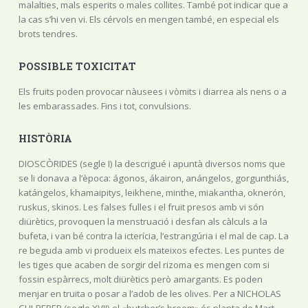
malalties, mals esperits o males collites. També pot indicar que a
la cas s’hi ven vi. Els cérvols en mengen també, en especial els
brots tendres.
POSSIBLE TOXICITAT
Els fruits poden provocar nàusees i vòmits i diarrea als nens o a
les embarassades. Fins i tot, convulsions.
HISTÒRIA
DIOSCÒRIDES (segle I) la descrigué i apuntà diversos noms que
se li donava a l’època: ágonos, ákairon, anángelos, gorgunthiás,
katángelos, khamaipitys, leikhene, minthe, miakantha, oknerón,
ruskus, skinos. Les falses fulles i el fruit presos amb vi són
diürètics, provoquen la menstruació i desfan als càlculs a la
bufeta, i van bé contra la icterícia, l’estrangúria i el mal de cap. La
re beguda amb vi produeix els mateixos efectes. Les puntes de
les tiges que acaben de sorgir del rizoma es mengen com si
fossin espàrrecs, molt diürètics però amargants. Es poden
menjar en truita o posar a l’adob de les olives. Per a NICHOLAS