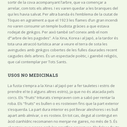
sortir de la cova acompanyant l’arbre, que va començar a
arrelar, com tots els altres. I es varen quedar a les branques del
qui les havia salvat. Per altra banda és l’emblema de la ciutat de
Tòquio en agraïment a que el 1923 les flames d’un gran incendi
no varen consumir un temple budista gràcies a que estava
rodejat de ginkgos. Per això també se’l coneix amb el nom
d’”arbre de les pagodes”. A la Xina, Korea i al Japó, a la tardor és
tota una atracció turística anar a veure el terra de sota les
avingudes amb ginkgos cobertes de les fulles daurades recent
caigudes dels arbres. És un espectacle poètic, i gairebé religiós,
que cal contemplar per Tots Sants.
USOS NO MEDICINALS
La fusta s’empra a la Xina i al Japó per a fer tauletes i estris de
prendre el te (i alguns altres estris), ja que no és atacada pels
corcs. Els “fruits” triturats s’empraven com a sabó per rentar la
roba. Els “fruits” es bullen o es rosteixen fins que la part exterior
s’esquerda. La part dura interior es pot llevar aleshores i es bull
apart amb almívar, o es rosteix. En tot cas, degut al contingut en
àcid cianhídric recomanen no menjar-ne gaires, no més de 5. És