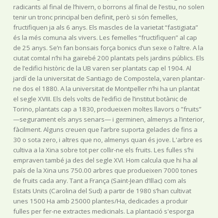
radicants al final de l’hivern, o borrons al final de l’estiu, no solen
tenir un tronc principal ben definit, però si són femelles,
fructifiquen ja als 6 anys. Els mascles de la varietat “fastigiata”
és la més comuna als vivers. Les femelles “fructifiquen” al cap
de 25 anys. Se’n fan bonsais força bonics d’un sexe o l’altre. A la
ciutat comtal n’hi ha gairebé 200 plantats pels jardins públics. Els
de l’edifici històric de la UB varen ser plantats cap el 1904. Al
jardí de la universitat de Santiago de Compostela, varen plantar-
ne dos el 1880. A la universitat de Montpeller n’hi ha un plantat
el segle XVIII. Els dels volts de l’edifici de l’institut botànic de
Torino, plantats cap a 1830, produeixen moltes llavors o ”fruits”
—segurament els anys senars— i germinen, almenys a l’interior,
fàcilment. Alguns creuen que l’arbre suporta gelades de fins a
30 o sota zero, i altres que no, almenys quan és jove. L'arbre es
cultiva a la Xina sobre tot per collir-ne els fruits. Les fulles s’hi
empraven també ja des del segle XVI. Hom calcula que hi ha al
país de la Xina uns 750.00 arbres que produeixen 7000 tones
de fruits cada any. Tant a França (Saint-Jean d’Illac) com als
Estats Units (Carolina del Sud) a partir de 1980 s’han cultivat
unes 1500 Ha amb 25000 plantes/Ha, dedicades a produir
fulles per fer-ne extractes medicinals. La plantació s'esporga