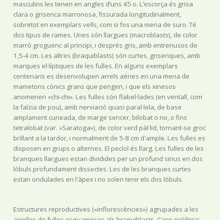
masculins les tenen en angles d’uns 45 o. L’escorça és grisa
clara o grisenca marronosa, fissurada longitudinalment,
sobretot en exemplars vells, com si fos una mena de suro. Té
dos tipus de rames. Unes són llargues (macroblasts), de color
marró groguenc al principi, i després gris, amb entrenusos de
1,5-4 cm. Les altres (braquiblasts) són curtes, grisenques, amb
marques el·líptiques de les fulles. En alguns exemplars
centenaris es desenvolupen arrels aèries en una mena de
mametons cònics grans que pengen, i que els xinesos
anomenen «chi-chi». Les fulles són flabel·lades (en ventall, com
la falzia de pou), amb nerviació quasi paral·lela, de base
amplament cuneada, de marge sencer, bilobat o no, o fins
tetralobat (var. «Saratoga»), de color verd pàl·lid, tornant-se groc
brillant a la tardor, i normalment de 5-8 cm d'ample. Les fulles es
disposen en grups o alternes. El pecíol és llarg. Les fulles de les
branques llargues estan dividides per un profund sinus en dos
lòbuls profundament dissectes. Les de les branques curtes
estan ondulades en l'àpex i no solen tenir els dos lòbuls.
Estructures reproductives («inflorescències») agrupades a les
aixelles de fulles esquamoses als braquiblasts. Cons pol·línics