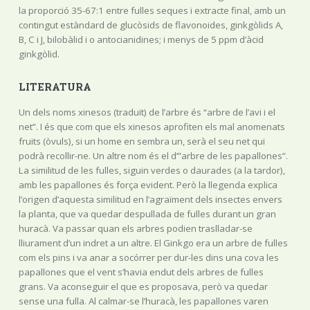
la proporció 35-67:1 entre fulles seques i extracte final, amb un
contingut estàndard de glucòsids de flavonoides, ginkgòlids A,
B, C i J, bilobàlid i o antocianidines; i menys de 5 ppm d’àcid
ginkgòlid.
LITERATURA
Un dels noms xinesos (traduït) de l’arbre és “arbre de l’avi i el
net”. I és que com que els xinesos aprofiten els mal anomenats
fruits (òvuls), si un home en sembra un, serà el seu net qui
podrà recollir-ne. Un altre nom és el d’”arbre de les papallones”.
La similitud de les fulles, siguin verdes o daurades (a la tardor),
amb les papallones és força evident. Però la llegenda explica
l’origen d’aquesta similitud en l’agraïment dels insectes envers
la planta, que va quedar despullada de fulles durant un gran
huracà. Va passar quan els arbres podien traslladar-se
lliurament d’un indret a un altre. El Ginkgo era un arbre de fulles
com els pins i va anar a socórrer per dur-les dins una cova les
papallones que el vent s’havia endut dels arbres de fulles
grans. Va aconseguir el que es proposava, però va quedar
sense una fulla. Al calmar-se l’huracà, les papallones varen