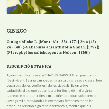
GINKGO
Ginkgo biloba L. [Mant. Alt.: 331; 1771] 2n = (12) -
24 - (48) (=Salisburia adianthifolia Smith. [1797])
(Pterophyllus salisburgensis Nelson [1866])
DESCRIPCIÓ BOTÀNICA
Alguns científics, com ara CHARLES DARWIN, l’han pres per un
fòssil vivent. És una gimnosperma única dins la seva classe, ben
separada de les coníferes i de les cicadals. És un arbre
caducifoli i dioic, que pot arribar a fer fins a 60 m d'alçària
(Corea) i el tronc tenir fins 7 m de diàmetre (Burnside Farm en
Owings Mills, Maryland). Els exemplars femenins tenen les
branques principals gairebé horitzontals, mentre que els