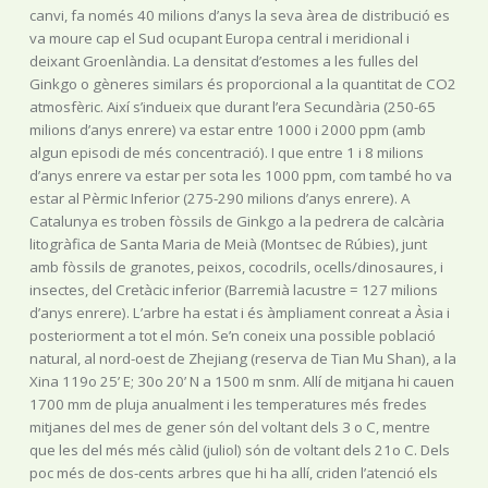
canvi, fa només 40 milions d’anys la seva àrea de distribució es
va moure cap el Sud ocupant Europa central i meridional i
deixant Groenlàndia. La densitat d’estomes a les fulles del
Ginkgo o gèneres similars és proporcional a la quantitat de CO2
atmosfèric. Així s’indueix que durant l’era Secundària (250-65
milions d’anys enrere) va estar entre 1000 i 2000 ppm (amb
algun episodi de més concentració). I que entre 1 i 8 milions
d’anys enrere va estar per sota les 1000 ppm, com també ho va
estar al Pèrmic Inferior (275-290 milions d’anys enrere). A
Catalunya es troben fòssils de Ginkgo a la pedrera de calcària
litogràfica de Santa Maria de Meià (Montsec de Rúbies), junt
amb fòssils de granotes, peixos, cocodrils, ocells/dinosaures, i
insectes, del Cretàcic inferior (Barremià lacustre = 127 milions
d’anys enrere). L’arbre ha estat i és àmpliament conreat a Àsia i
posteriorment a tot el món. Se’n coneix una possible població
natural, al nord-oest de Zhejiang (reserva de Tian Mu Shan), a la
Xina 119o 25’ E; 30o 20’ N a 1500 m snm. Allí de mitjana hi cauen
1700 mm de pluja anualment i les temperatures més fredes
mitjanes del mes de gener són del voltant dels 3 o C, mentre
que les del més més càlid (juliol) són de voltant dels 21o C. Dels
poc més de dos-cents arbres que hi ha allí, criden l’atenció els