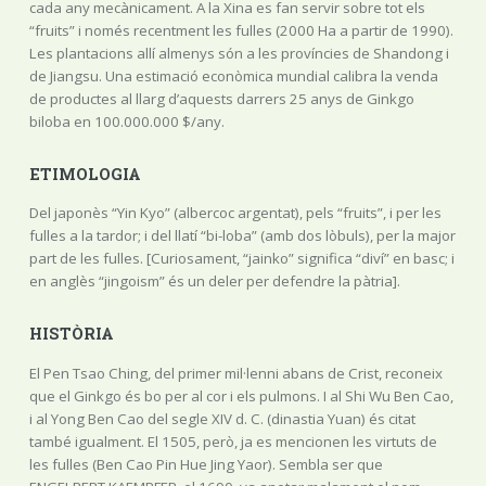
cada any mecànicament. A la Xina es fan servir sobre tot els
“fruits” i només recentment les fulles (2000 Ha a partir de 1990).
Les plantacions allí almenys són a les províncies de Shandong i
de Jiangsu. Una estimació econòmica mundial calibra la venda
de productes al llarg d’aquests darrers 25 anys de Ginkgo
biloba en 100.000.000 $/any.
ETIMOLOGIA
Del japonès “Yin Kyo” (albercoc argentat), pels “fruits”, i per les
fulles a la tardor; i del llatí “bi-loba” (amb dos lòbuls), per la major
part de les fulles. [Curiosament, “jainko” significa “diví” en basc; i
en anglès “jingoism” és un deler per defendre la pàtria].
HISTÒRIA
El Pen Tsao Ching, del primer mil·lenni abans de Crist, reconeix
que el Ginkgo és bo per al cor i els pulmons. I al Shi Wu Ben Cao,
i al Yong Ben Cao del segle XIV d. C. (dinastia Yuan) és citat
també igualment. El 1505, però, ja es mencionen les virtuts de
les fulles (Ben Cao Pin Hue Jing Yaor). Sembla ser que