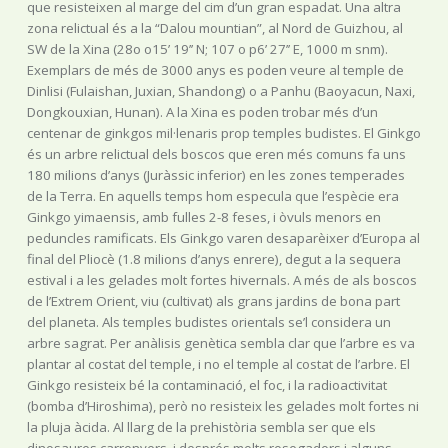
que resisteixen al marge del cim d’un gran espadat. Una altra
zona relictual és a la “Dalou mountian”, al Nord de Guizhou, al
SW de la Xina (28o o15’ 19’’ N; 107 o p6’ 27’’ E, 1000 m snm).
Exemplars de més de 3000 anys es poden veure al temple de
Dinlisi (Fulaishan, Juxian, Shandong) o a Panhu (Baoyacun, Naxi,
Dongkouxian, Hunan). A la Xina es poden trobar més d’un
centenar de ginkgos mil·lenaris prop temples budistes. El Ginkgo
és un arbre relictual dels boscos que eren més comuns fa uns
180 milions d’anys (Juràssic inferior) en les zones temperades
de la Terra. En aquells temps hom especula que l’espècie era
Ginkgo yimaensis, amb fulles 2-8 feses, i òvuls menors en
peduncles ramificats. Els Ginkgo varen desaparèixer d’Europa al
final del Pliocè (1.8 milions d’anys enrere), degut a la sequera
estival i a les gelades molt fortes hivernals. A més de als boscos
de l’Extrem Orient, viu (cultivat) als grans jardins de bona part
del planeta. Als temples budistes orientals se’l considera un
arbre sagrat. Per anàlisis genètica sembla clar que l’arbre es va
plantar al costat del temple, i no el temple al costat de l’arbre. El
Ginkgo resisteix bé la contaminació, el foc, i la radioactivitat
(bomba d’Hiroshima), però no resisteix les gelades molt fortes ni
la pluja àcida. Al llarg de la prehistòria sembla ser que els
dinosaures carronyers, i després molts rosegadors i alguns