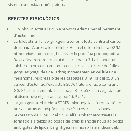
sistema antioxidant més potent.
EFECTES FISIOLÒGICS
El bilobol injectat a la cuixa provoca edema per alliberament
d’histamina.
La bilobetina i la iso-ginkgetina tenen efecte contra el càncer
de mama. Aturen a les cèl·lules HeLa el cicle cel·lular a G2/M,
hi indueixen apoptosis, hi activen la proteïna proapoptòtica
Bax i afavoreixen l’activitat de la caspasa-3. La bilobetina
inhibeix la proteïna antiapoptòtica Bcl-2. L’extracte de fulles
gorgues (caigudes de l’arbre) incrementen en cèl·lules de
melanoma, l’expressió de les caspases 3 i 9; i la del p53. En
càncer d’estómac, l’extracte EGb761 atura el cicle cel·lular a
G0/G1, i hi incrementa la caspasa 3 i el p53, a la vegada que
hi disminueix el gen anti-apoptòtic Bcl-2.
La ginkgetina inhibeix la STAT5 i bloqueja la diferenciació de
pre-adipòcits en adipòcits. A les cèl·lules 3T3-L1 abaixa
l’expressió del PPAR i del C/EBPalfa. Amb tot això s’evita la
formació als teixits adiposos de greix blanc de nous adipòcits
amb gotes de lípids. La ginkgetina inhibeix la sialidasa dels