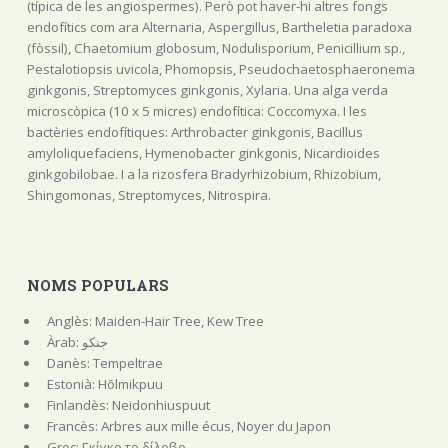
(típica de les angiospermes). Però pot haver-hi altres fongs
endofítics com ara Alternaria, Aspergillus, Bartheletia paradoxa
(fòssil), Chaetomium globosum, Nodulisporium, Penicillium sp.,
Pestalotiopsis uvicola, Phomopsis, Pseudochaetosphaeronema
ginkgonis, Streptomyces ginkgonis, Xylaria. Una alga verda
microscòpica (10 x 5 micres) endofítica: Coccomyxa. I les
bactèries endofítiques: Arthrobacter ginkgonis, Bacillus
amyloliquefaciens, Hymenobacter ginkgonis, Nicardioides
ginkgobilobae. I a la rizosfera Bradyrhizobium, Rhizobium,
Shingomonas, Streptomyces, Nitrospira.
NOMS POPULARS
Anglès: Maiden-Hair Tree, Kew Tree
Àrab: جنكو
Danès: Tempeltrae
Estonià: Hõlmikpuu
Finlandès: Neidonhiuspuut
Francès: Arbres aux mille écus, Noyer du Japon
Grec: Γκίγκο το δίλοβο