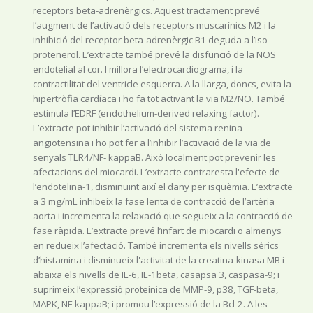
receptors beta-adrenèrgics. Aquest tractament prevé
l’augment de l’activació dels receptors muscarínics M2 i la
inhibició del receptor beta-adrenèrgic B1 deguda a l’iso-
protenerol. L’extracte també prevé la disfunció de la NOS
endotelial al cor. I millora l’electrocardiograma, i la
contractilitat del ventricle esquerra. A la llarga, doncs, evita la
hipertròfia cardíaca i ho fa tot activant la via M2/NO. També
estimula l’EDRF (endothelium-derived relaxing factor).
L’extracte pot inhibir l’activació del sistema renina-
angiotensina i ho pot fer a l’inhibir l’activació de la via de
senyals TLR4/NF- kappaB. Això localment pot prevenir les
afectacions del miocardi. L’extracte contraresta l'efecte de
l’endotelina-1, disminuint així el dany per isquèmia. L’extracte
a 3 mg/mL inhibeix la fase lenta de contracció de l’artèria
aorta i incrementa la relaxació que segueix a la contracció de
fase ràpida. L’extracte prevé l’infart de miocardi o almenys
en redueix l’afectació. També incrementa els nivells sèrics
d’histamina i disminueix l'activitat de la creatina-kinasa MB i
abaixa els nivells de IL-6, IL-1beta, casapsa 3, caspasa-9; i
suprimeix l’expressió proteínica de MMP-9, p38, TGF-beta,
MAPK, NF-kappaB; i promou l’expressió de la Bcl-2. A les