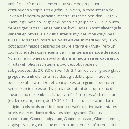
amb àcid acètic consisteix en una sèrie de projeccions
verrucoides o espínules o grànuls. A més, la capa interna de
l’exina a l’obertura germinal mostra un reticle ben clar. Òvuls (2-
3 mm) agrupats en llargs peduncles, en grups de 2-3 a la punta
de les tiges rectes. Sense periant, biovulades. Anormalment (a la
varietat epiphylla) els òvuls surten al mig del limbe d’algunes
fulles. Per ser fecundats els òvuls els cal un medi aquós, i això
pot passar mesos després de caure a terra el «fruit». Però un
cop fecundades comencen a germinar, sense període de repòs.
Normalment només un òvul arriba a la maduresa en cada grup.
«Fruits» el·líptics, estretament ovoides, obovoides o
subgloboses, de 2.0-3.0 cm per 1.6- 2.4 cm, de color groc o glauc
groguenc, amb olor una mica desagradable quan maduren,
tous, de sabor acre. De fet, com que és una gimnosperma, en
sentit estricte no es podria parlar de fuit, ni de drupa, sinó de
llavors amb dos embolcalls, un carnós (sarcotesta) i l’altre dur
(esclerotesta), intern, de 19-30 x 11-14 mm. L’olor al madurar
l’originen els àcids butíric, hexanoic i valèric, principalment. Les
arrels estan endomicorritzades almenys amb Glomus
caledonium, Glomus epigaeum, Glomus mossae, Glomus tenuis,
Gigaspora margarita, que mostren una penetració inter-cel·lular