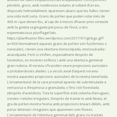
pèndols, grocs, amb nombrosos estams al voltant d’un eix,
disposats helicoïdalment. Apareixen abans que les fulles i tenen
una vida molt curta. Grans de pol·len que poden volar més de
400 m i que donen lloc, al cap de 4 mesos d’haver pres contacte
amb la goteta segregada pel porus de l’òvul, a dos
espermatozous pluriflagel·lats.
https://planthumor.files.wordpress.com/2017/07/ginkgo.gif?
w=656 Normalment aquests grans de pol·len són fusiformes o
naviculars, i tenen una obertura monocolpada, monosulcada i
anacolpada. Però si s’inflen, especialment després de
l’acetolisis, es mostren esfèrics i amb una obertura germinal
gran rodona. Al voraviu s’hi poden veure projeccions auriculars
o protuberàncies alades. La secció axial d’aquest voraviu
mostra aquestes projeccions auriculars de la nexina lamel·lada.
L’ornamentació de la cara proximal apareix de subreticulada a
verrucosa o d’espinosa a granulada, o fins i tot foveolada
(després d’acetolisis). Tota la superfície està coberta d’arrugues,
crestes i reticles irregulars. Després de tractar-lo amb lleixiu, el
gra de pol·len mostra l’exina amb projeccions linears dèbils, amb
porus diminuts i irregulars que apareixen com fòvees.
L’ornamentació de l’obertura germinal dels grans no tractats