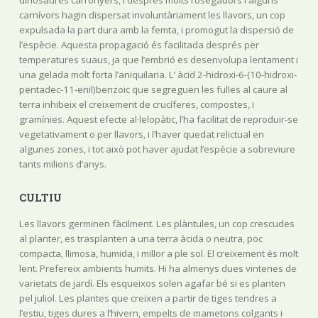
carnívors hagin dispersat involuntàriament les llavors, un cop
expulsada la part dura amb la femta, i promogut la dispersió de
l’espècie. Aquesta propagació és facilitada després per
temperatures suaus, ja que l’embrió es desenvolupa lentament i
una gelada molt forta l’aniquilaria. L’ àcid 2-hidroxi-6-(10-hidroxi-
pentadec-11-enil)benzoic que segreguen les fulles al caure al
terra inhibeix el creixement de crucíferes, compostes, i
gramínies. Aquest efecte al·lelopàtic, l’ha facilitat de reproduir-se
vegetativament o per llavors, i l’haver quedat relictual en
algunes zones, i tot això pot haver ajudat l’espècie a sobreviure
tants milions d’anys.
CULTIU
Les llavors germinen fàcilment. Les plàntules, un cop crescudes
al planter, es trasplanten a una terra àcida o neutra, poc
compacta, llimosa, humida, i millor a ple sol. El creixement és molt
lent. Prefereix ambients humits. Hi ha almenys dues vintenes de
varietats de jardí. Els esqueixos solen agafar bé si es planten
pel juliol. Les plantes que creixen a partir de tiges tendres a
l’estiu, tiges dures a l’hivern, empelts de mametons colgants i