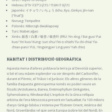
Hebreu: גינקגו דו-אונתי / גינקו בילובה עלים
Japonés: イチョウ / いちょう (Icho, Ityo, Ginkyo; Jin-nan
[“fruit”])
Norueg: Tempeltre
Polonès: Miłorząb dwuklapowy
Turc: Mabet ağacı
Xinès: 銀杏 / 白果 / 银杏 / 银杏叶 (FRU: Yin xìng / Bai guo/ Pai
kuo/ Yin kuo/ Kung- sun shu/ Fei-o-shieh/ Fu chi-chia/ Ya-
chiao-pan// FUL: Yingxingye/ Ling-yen/ Yah chio)
HÀBITAT I DISTRIBUCIÓ GEOGRÀFICA
Aquesta mena d’arbres poblava la terra ja al Devonià superior,
si bé el seu màxim esplendor va ser després del Carbonífer,
durant el Pèrmic, el Triàsic i el Juràssic. Els altres gèneres de la
família d’aquesta gimnosperma només es poden veure en
fòssils (Arctobaiera, Bairea, Eretmophyllum Ginkgoites,
Sphenobaiera, Windwardia) L’espècie és la única relíquia
arbòria de l'era Mesozoica present en l’actualitat. Fa 100 milions
d’anys Ginkgo biloba s'estenia per l’Extrem Orient, Amèrica del
Nord, Groenlàndia i el que seria Europa (sobre tot del Nord). En