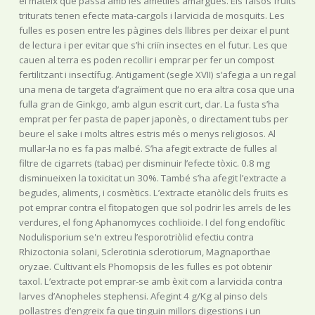
el mateix que passa amb les ametlles amargues. Els falsos fruits
triturats tenen efecte mata-cargols i larvicida de mosquits. Les
fulles es posen entre les pàgines dels llibres per deixar el punt
de lectura i per evitar que s’hi criïn insectes en el futur. Les que
cauen al terra es poden recollir i emprar per fer un compost
fertilitzant i insectífug. Antigament (segle XVII) s’afegia a un regal
una mena de targeta d’agraïment que no era altra cosa que una
fulla gran de Ginkgo, amb algun escrit curt, clar. La fusta s’ha
emprat per fer pasta de paper japonès, o directament tubs per
beure el sake i molts altres estris més o menys religiosos. Al
mullar-la no es fa pas malbé. S’ha afegit extracte de fulles al
filtre de cigarrets (tabac) per disminuir l’efecte tòxic. 0.8 mg
disminueixen la toxicitat un 30%. També s’ha afegit l’extracte a
begudes, aliments, i cosmètics. L’extracte etanòlic dels fruits es
pot emprar contra el fitopatogen que sol podrir les arrels de les
verdures, el fong Aphanomyces cochlioide. I del fong endofític
Nodulisporium se'n extreu l’esporotriòlid efectiu contra
Rhizoctonia solani, Sclerotinia sclerotiorum, Magnaporthae
oryzae. Cultivant els Phomopsis de les fulles es pot obtenir
taxol. L’extracte pot emprar-se amb èxit com a larvicida contra
larves d’Anopheles stephensi. Afegint 4 g/Kg al pinso dels
pollastres d’engreix fa que tinguin millors digestions i un