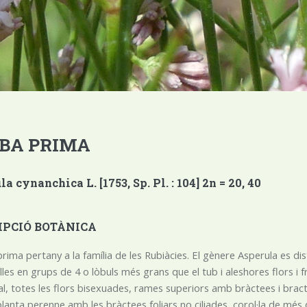
BA PRIMA
a cynanchica L. [1753, Sp. Pl. : 104] 2n = 20, 40
IPCIÓ BOTÀNICA
rima pertany a la família de les Rubiàcies. El gènere Asperula es disti
ulles en grups de 4 o lòbuls més grans que el tub i aleshores flors i
al, totes les flors bisexuades, rames superiors amb bràctees i bracte
lanta perenne amb les bràctees foliars no ciliades, corol·la de més