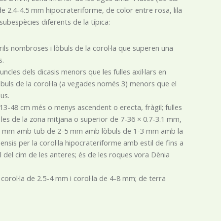
a de 2.4-4.5 mm hipocrateriforme, de color entre rosa, lila
ubespècies diferents de la típica:
ils nombroses i lòbuls de la corol·la que superen una
s.
cles dels dicasis menors que les fulles axil·lars en
lòbuls de la corol·la (a vegades només 3) menors que el
us.
 13-48 cm més o menys ascendent o erecta, fràgil; fulles
 les de la zona mitjana o superior de 7-36 × 0.7-3.1 mm,
 3-8 mm amb tub de 2-5 mm amb lòbuls de 1-3 mm amb la
anensis per la corol·la hipocrateriforme amb estil de fins a
ll del cim de les anteres; és de les roques vora Dènia
 corol·la de 2.5-4 mm i corol·la de 4-8 mm; de terra