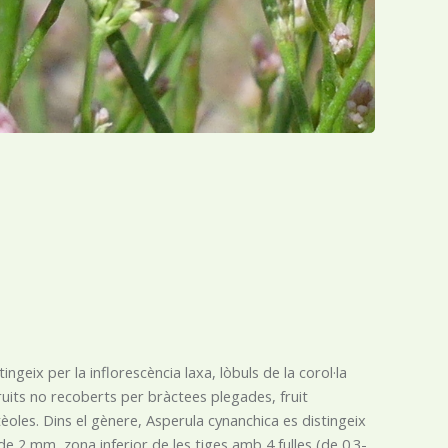
ngeix per la inflorescència laxa, lòbuls de la corol·la
 fruits no recoberts per bràctees plegades, fruit
̀oles. Dins el gènere, Asperula cynanchica es distingeix
 de 2 mm, zona inferior de les tiges amb 4 fulles (de 0.3-