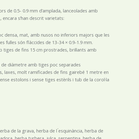
nferiors de 0.5- 0.9 mm d’amplada, lanceolades amb
a, encara s’han descrit varietats:
 poc densa, mat, amb nusos no inferiors majors que les
es fulles són flàccides de 13-34 × 0.9-1.9 mm.
b tiges de fins 15 cm prostrades, brillants amb
cm de diàmetre amb tiges poc separades
, laxes, molt ramificades de fins gairebé 1 metre en
e estolons i sense tiges estèrils i tub de la corol·la
rba de la grava, herba de l ́esquinància, herba de
adora, herba turbera, julça, serpentina, herba de