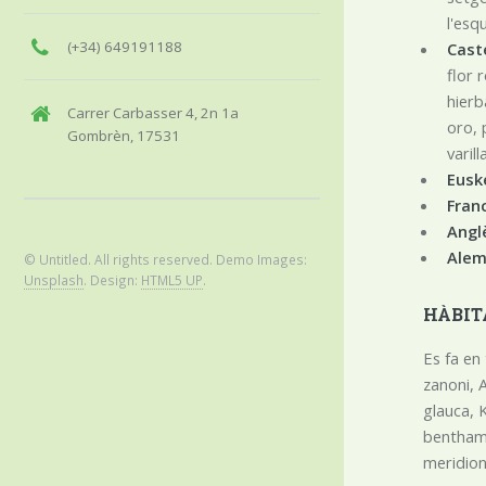
l'esq
(+34) 649191188
Caste
flor 
hierb
Carrer Carbasser 4, 2n 1a
oro, 
Gombrèn, 17531
varil
Eusk
Fran
Angl
Alem
© Untitled. All rights reserved. Demo Images:
Unsplash
. Design:
HTML5 UP
.
HÀBIT
Es fa en
zanoni, 
glauca, 
benthami
meridion