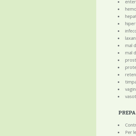
enter
hemor
hepa
hiper
infec
laxan
mal d
mal d
prost
prote
reten
timp
vagin
vasot
PREPA
Contr
Per l