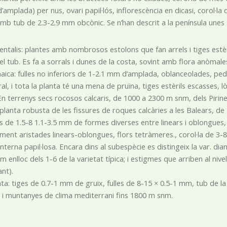
amplada) per nus, ovari papil·lós, inflorescència en dicasi, corol·l
amb tub de 2.3-2.9 mm obcònic. Se n’han descrit a la península unes s
entalis: plantes amb nombrosos estolons que fan arrels i tiges estèr
el tub. Es fa a sorrals i dunes de la costa, sovint amb flora anòmale
aica: fulles no inferiors de 1-2.1 mm d’amplada, oblanceolades, pedun
al, i tota la planta té una mena de pruïna, tiges estèrils escasses, 
En terrenys secs rocosos calcaris, de 1000 a 2300 m snm, dels Pirine
 planta robusta de les fissures de roques calcàries a les Balears, de
s de 1.5-8 1.1-3.5 mm de formes diverses entre linears i oblongues,
ment aristades linears-oblongues, flors tetràmeres., corol·la de
interna papil·losa. Encara dins al subespècie es distingeix la var. di
m enlloc dels 1-6 de la varietat típica; i estigmes que arriben al nive
ant).
ata: tiges de 0.7-1 mm de gruix, fulles de 8-15 × 0.5-1 mm, tub de la
 i muntanyes de clima mediterrani fins 1800 m snm.