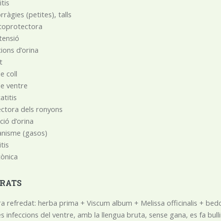
itis
ràgies (petites), talls
toprotectora
tensió
cions d’orina
t
e coll
e ventre
atitis
ctora dels ronyons
ció d’orina
anisme (gasos)
itis
ònica
RATS
a refredat: herba prima + Viscum album + Melissa officinalis + bedo
es infeccions del ventre, amb la llengua bruta, sense gana, es fa bu