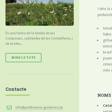
I dins la
peduncles
tenui
És una herba de la família de les
fulle
Compostes, subfamília de les Corimbíferes, i
girba
de la tribu...
entre
brach
psamm
MIRA'LS TOTS
cimes
més 
Contacte
NOMS
Cata
info@jardibotanic-gombren.cat
setge