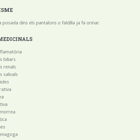
ISME
 posada dins els pantalons o faldilla ja fa orinar.
MEDICINALS
nflamatòria
ls biliars
ls renals
ls salivals
rades
rativa
ea
tiva
enorrea
̀tica
es
enagoga