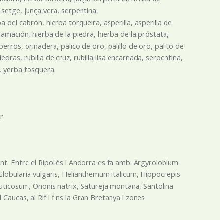
 setge, junça vera, serpentina
a del cabrón, hierba torqueira, asperilla, asperilla de
flamación, hierba de la piedra, hierba de la próstata,
aperros, orinadera, palico de oro, palillo de oro, palito de
ras, rubilla de cruz, rubilla lisa encarnada, serpentina,
o, yerba tosquera.
er
ant. Entre el Ripollès i Andorra es fa amb: Argyrolobium
lobularia vulgaris, Helianthemum italicum, Hippocrepis
ruticosum, Ononis natrix, Satureja montana, Santolina
Caucas, al Rif i fins la Gran Bretanya i zones