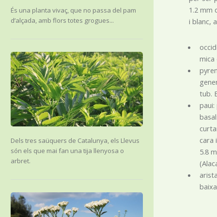
1.2 mm d’
És una planta vivaç, que no passa del pam
d’alçada, amb flors totes grogues...
i blanc, 
occid
mica 
pyren
gener
tub. 
paui:
basal
curta
cara 
Dels tres saüquers de Catalunya, els Llevus
són els que mai fan una tija llenyosa o
5.8 m
arbret.
(Alac
arist
baixa