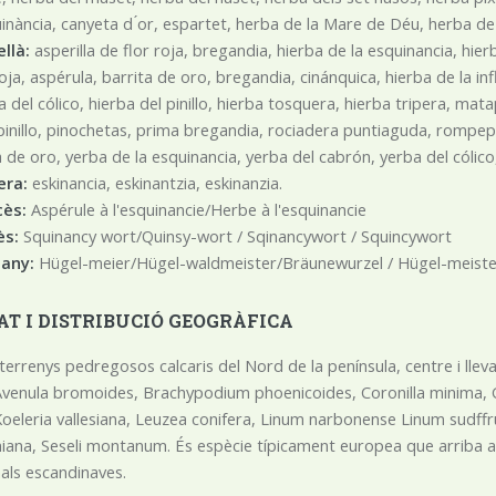
uinància, canyeta d ́or, espartet, herba de la Mare de Déu, herba de
llà:
asperilla de flor roja, bregandia, hierba de la esquinancia, hierb
roja, aspérula, barrita de oro, bregandia, cinánquica, hierba de la in
a del cólico, hierba del pinillo, hierba tosquera, hierba tripera, mat
pinillo, pinochetas, prima bregandia, rociadera puntiaguda, rompepied
la de oro, yerba de la esquinancia, yerba del cabrón, yerba del cólic
era:
eskinancia, eskinantzia, eskinanzia.
cès:
Aspérule à l'esquinancie/Herbe à l'esquinancie
ès:
Squinancy wort/Quinsy-wort / Sqinancywort / Squincywort
any:
Hügel-meier/Hügel-waldmeister/Bräunewurzel / Hügel-meist
AT I DISTRIBUCIÓ GEOGRÀFICA
 terrenys pedregosos calcaris del Nord de la península, centre i llev
Avenula bromoides, Brachypodium phoenicoides, Coronilla minima, G
Koeleria vallesiana, Leuzea conifera, Linum narbonense Linum sudff
ana, Seseli montanum. És espècie típicament europea que arriba al 
als escandinaves.