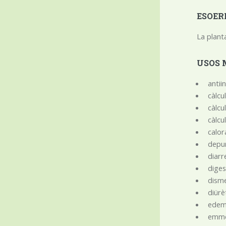
ESOER
La planta
USOS 
antii
càlcu
càlcu
càlcu
calo
depu
diarr
diges
dism
diüre
edem
emm