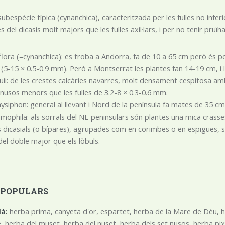
 subespècie típica (cynanchica), caracteritzada per les fulles no i
 del dicasis molt majors que les fulles axil·lars, i per no tenir pruïn
flora (=cynanchica): es troba a Andorra, fa de 10 a 65 cm però és
s (5-15 × 0.5-0.9 mm). Però a Montserrat les plantes fan 14-19 cm, i l
uii: de les crestes calcàries navarres, molt densament cespitosa am
nusos menors que les fulles de 3.2-8 × 0.3-0.6 mm.
ysiphon: general al llevant i Nord de la península fa mates de 35 
ophila: als sorrals del NE peninsulars són plantes una mica crasses
 dicasials (o bípares), agrupades com en corimbes o en espigues, sens
del doble major que els lòbuls.
 POPULARS
là:
herba prima, canyeta d'or, espartet, herba de la Mare de Déu, he
, herba del muset, herba del nuset, herba dels set nusos, herba pix