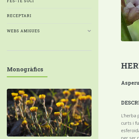
FES-TE SOCI
RECEPTARI
WEBS AMIGUES
HER
Monogràfics
Asperul
DESCR
L’herba p
curts i f
esferoid
per ser p