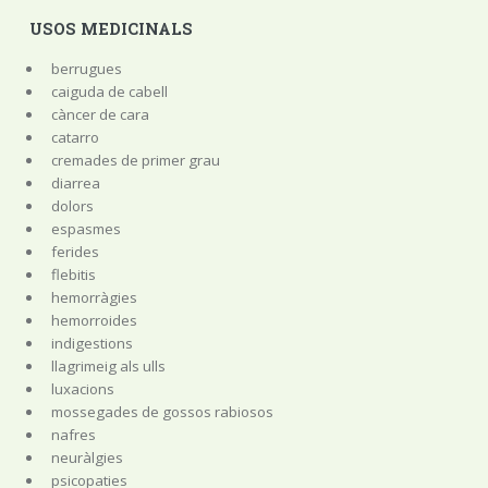
USOS MEDICINALS
berrugues
caiguda de cabell
càncer de cara
catarro
cremades de primer grau
diarrea
dolors
espasmes
ferides
flebitis
hemorràgies
hemorroides
indigestions
llagrimeig als ulls
luxacions
mossegades de gossos rabiosos
nafres
neuràlgies
psicopaties