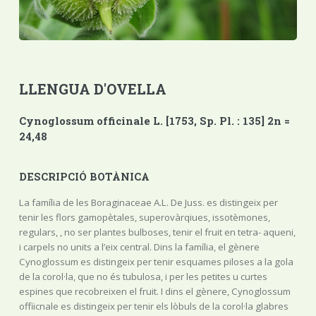
LLENGUA D'OVELLA
Cynoglossum officinale L. [1753, Sp. Pl. : 135] 2n =
24,48
DESCRIPCIÓ BOTÀNICA
La família de les Boraginaceae A.L. De Juss. es distingeix per
tenir les flors gamopètales, superovàrqiues, issotèmones,
regulars, , no ser plantes bulboses, tenir el fruit en tetra- aqueni,
i carpels no units a l’eix central. Dins la família, el gènere
Cynoglossum es distingeix per tenir esquames piloses a la gola
de la corol·la, que no és tubulosa, i per les petites u curtes
espines que recobreixen el fruit. I dins el gènere, Cynoglossum
offiicnale es distingeix per tenir els lòbuls de la corol·la glabres