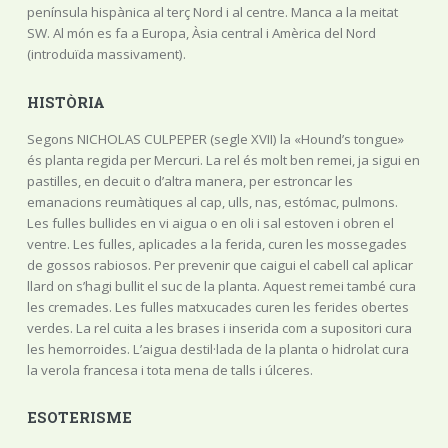
península hispànica al terç Nord i al centre. Manca a la meitat
SW. Al món es fa a Europa, Àsia central i Amèrica del Nord
(introduïda massivament).
HISTÒRIA
Segons NICHOLAS CULPEPER (segle XVII) la «Hound’s tongue»
és planta regida per Mercuri. La rel és molt ben remei, ja sigui en
pastilles, en decuit o d’altra manera, per estroncar les
emanacions reumàtiques al cap, ulls, nas, estómac, pulmons.
Les fulles bullides en vi aigua o en oli i sal estoven i obren el
ventre. Les fulles, aplicades a la ferida, curen les mossegades
de gossos rabiosos. Per prevenir que caigui el cabell cal aplicar
llard on s’hagi bullit el suc de la planta. Aquest remei també cura
les cremades. Les fulles matxucades curen les ferides obertes
verdes. La rel cuita a les brases i inserida com a supositori cura
les hemorroides. L’aigua destil·lada de la planta o hidrolat cura
la verola francesa i tota mena de talls i úlceres.
ESOTERISME