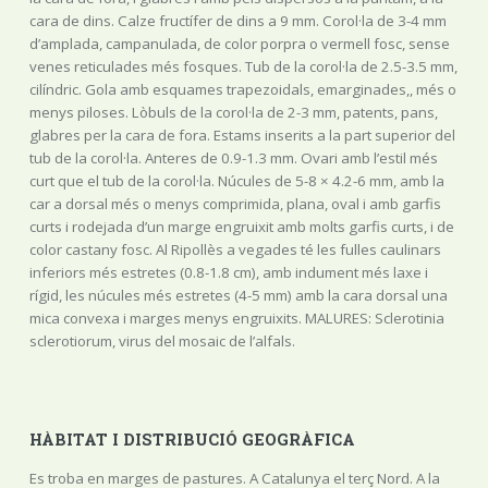
cara de dins. Calze fructífer de dins a 9 mm. Corol·la de 3-4 mm
d’amplada, campanulada, de color porpra o vermell fosc, sense
venes reticulades més fosques. Tub de la corol·la de 2.5-3.5 mm,
cilíndric. Gola amb esquames trapezoidals, emarginades,, més o
menys piloses. Lòbuls de la corol·la de 2-3 mm, patents, pans,
glabres per la cara de fora. Estams inserits a la part superior del
tub de la corol·la. Anteres de 0.9-1.3 mm. Ovari amb l’estil més
curt que el tub de la corol·la. Núcules de 5-8 × 4.2-6 mm, amb la
car a dorsal més o menys comprimida, plana, oval i amb garfis
curts i rodejada d’un marge engruixit amb molts garfis curts, i de
color castany fosc. Al Ripollès a vegades té les fulles caulinars
inferiors més estretes (0.8-1.8 cm), amb indument més laxe i
rígid, les núcules més estretes (4-5 mm) amb la cara dorsal una
mica convexa i marges menys engruixits. MALURES: Sclerotinia
sclerotiorum, virus del mosaic de l’alfals.
HÀBITAT I DISTRIBUCIÓ GEOGRÀFICA
Es troba en marges de pastures. A Catalunya el terç Nord. A la