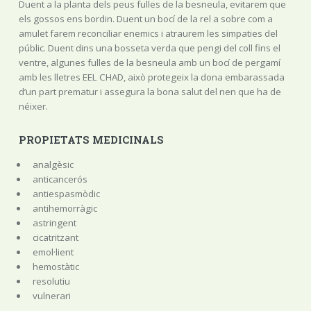
Duent a la planta dels peus fulles de la besneula, evitarem que
els gossos ens bordin. Duent un bocí de la rel a sobre com a
amulet farem reconciliar enemics i atraurem les simpaties del
públic. Duent dins una bosseta verda que pengi del coll fins el
ventre, algunes fulles de la besneula amb un bocí de pergamí
amb les lletres EEL CHAD, això protegeix la dona embarassada
d’un part prematur i assegura la bona salut del nen que ha de
néixer.
PROPIETATS MEDICINALS
analgèsic
anticancerós
antiespasmòdic
antihemorràgic
astringent
cicatritzant
emol·lient
hemostàtic
resolutiu
vulnerari