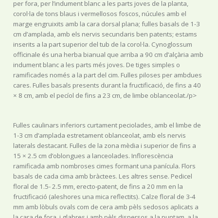
per fora, per l’indument blanc a les parts joves de la planta,
corol·la de tons blaus i vermellosos foscos, núcules amb el
marge engruixits amb la cara dorsal plana; fulles basals de 1-3
cm d’amplada, amb els nervis secundaris ben patents; estams
inserits a la part superior del tub de la corol·la. Cynoglossum
officinale és una herba bianual que arriba a 90 cm d’alçària amb
indument blanc a les parts més joves. De tiges simples o
ramificades només a la part del cim. Fulles piloses per ambdues
cares. Fulles basals presents durant la fructificació, de fins a 40
× 8 cm, amb el pecíol de fins a 23 cm, de limbe oblanceolat./p>
Fulles caulinars inferiors curtament peciolades, amb el limbe de
1-3 cm d’amplada estretament oblanceolat, amb els nervis
laterals destacant. Fulles de la zona mèdia i superior de fins a
15 × 2.5 cm d’oblongues a lanceolades. Inflorescència
ramificada amb nombroses cimes formant una panícula. Flors
basals de cada cima amb bràctees. Les altres sense. Pedicel
floral de 1.5- 2.5 mm, erecto-patent, de fins a 20 mm en la
fructificació (aleshores una mica reflectits). Calze floral de 3-4
mm amb lòbuls ovals com de cera amb pèls sedosos aplicats a
la cara de fora, i glabres i amb pèls dispersos a la puntam, a la