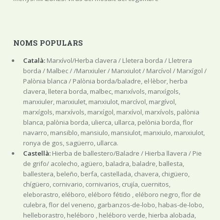
NOMS POPULARS
Català:
Marxívol/Herba clavera / Lletera borda / Lletrera
borda / Malbec / /Manxiuler / Manxiulot / Marcívol / Marxígol /
Palònia blanca / Palònia borda/baladre, el·lèbor, herba
clavera, lletera borda, malbec, manxívols, manxígols,
manxiuler, manxiulet, manxiulot, marcívol, margívol,
marxígols, marxívols, marxígol, marxívol, marxívols, palònia
blanca, palònia borda, ulierca, ullarca, pelònia borda, flor
navarro, mansiblo, mansiulo, mansiulot, manxiulo, manxiulot,
ronya de gos, sagüerro, ullarca.
Castellà:
Hierba de ballestero/Baladre / Hierba llavera / Pie
de grifo/ acolecho, agüero, baladra, baladre, ballesta,
ballestera, beleño, berfa, castellada, chavera, chigüero,
chígüero, cornivario, cornivarios, crujía, cuernitos,
eleborastro, eléboro, eléboro fétido , eléboro negro, flor de
culebra, flor del veneno, garbanzos-de-lobo, habas-de-lobo,
helleborastro, heléboro , heléboro verde, hierba alobada,