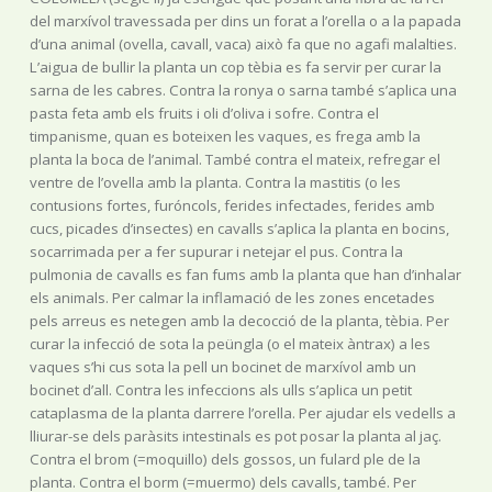
del marxívol travessada per dins un forat a l’orella o a la papada
d’una animal (ovella, cavall, vaca) això fa que no agafi malalties.
L’aigua de bullir la planta un cop tèbia es fa servir per curar la
sarna de les cabres. Contra la ronya o sarna també s’aplica una
pasta feta amb els fruits i oli d’oliva i sofre. Contra el
timpanisme, quan es boteixen les vaques, es frega amb la
planta la boca de l’animal. També contra el mateix, refregar el
ventre de l’ovella amb la planta. Contra la mastitis (o les
contusions fortes, furóncols, ferides infectades, ferides amb
cucs, picades d’insectes) en cavalls s’aplica la planta en bocins,
socarrimada per a fer supurar i netejar el pus. Contra la
pulmonia de cavalls es fan fums amb la planta que han d’inhalar
els animals. Per calmar la inflamació de les zones encetades
pels arreus es netegen amb la decocció de la planta, tèbia. Per
curar la infecció de sota la peüngla (o el mateix àntrax) a les
vaques s’hi cus sota la pell un bocinet de marxívol amb un
bocinet d’all. Contra les infeccions als ulls s’aplica un petit
cataplasma de la planta darrere l’orella. Per ajudar els vedells a
lliurar-se dels paràsits intestinals es pot posar la planta al jaç.
Contra el brom (=moquillo) dels gossos, un fulard ple de la
planta. Contra el borm (=muermo) dels cavalls, també. Per