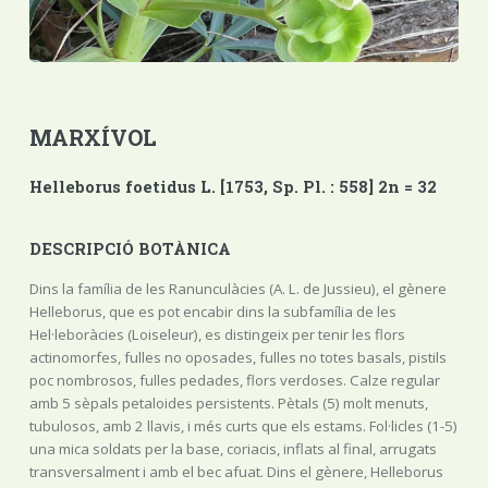
MARXÍVOL
Helleborus foetidus L. [1753, Sp. Pl. : 558] 2n = 32
DESCRIPCIÓ BOTÀNICA
Dins la família de les Ranunculàcies (A. L. de Jussieu), el gènere
Helleborus, que es pot encabir dins la subfamília de les
Hel·leboràcies (Loiseleur), es distingeix per tenir les flors
actinomorfes, fulles no oposades, fulles no totes basals, pistils
poc nombrosos, fulles pedades, flors verdoses. Calze regular
amb 5 sèpals petaloides persistents. Pètals (5) molt menuts,
tubulosos, amb 2 llavis, i més curts que els estams. Fol·licles (1-5)
una mica soldats per la base, coriacis, inflats al final, arrugats
transversalment i amb el bec afuat. Dins el gènere, Helleborus