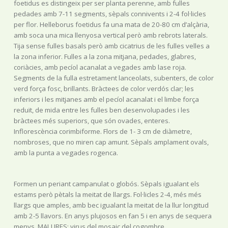
foetidus es distingeix per ser planta perenne, amb fulles
pedades amb 7-11 segments, sèpals connivents i 2-4 fol·licles
per flor. Helleborus foetidus fa una mata de 20-80 cm d’alçària,
amb soca una mica llenyosa vertical però amb rebrots laterals.
Tija sense fulles basals però amb cicatrius de les fulles velles a
la zona inferior. Fulles a la zona mitjana, pedades, glabres,
coriàcies, amb pecíol acanalat a vegades amb lase roja.
Segments de la fulla estretament lanceolats, subenters, de color
verd força fosc, brillants. Bràctees de color verdós clar; les
inferiors i les mitjanes amb el pecíol acanalat i el limbe força
reduït, de mida entre les fulles ben desenvolupades i les
bràctees més superiors, que són ovades, enteres.
Inflorescència corimbiforme. Flors de 1- 3 cm de diàmetre,
nombroses, que no miren cap amunt. Sèpals amplament ovals,
amb la punta a vegades rogenca.
Formen un periant campanulat o globós. Sèpals igualant els
estams però pètals la meitat de llargs. Fol·licles 2-4, més més
llargs que amples, amb bec igualant la meitat de la llur longitud
amb 2-5 llavors. En anys plujosos en fan 5 i en anys de sequera
menys. MALURES: virus del mosaic del cogombre