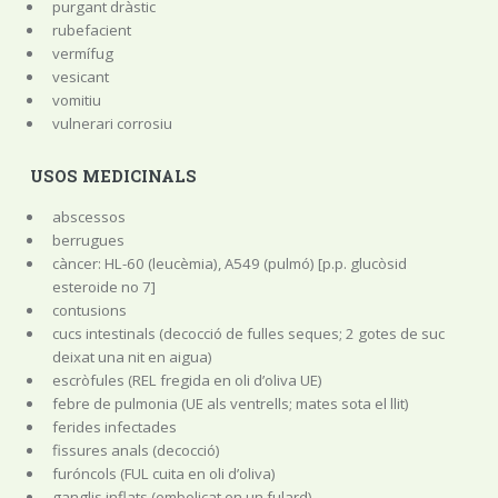
purgant dràstic
rubefacient
vermífug
vesicant
vomitiu
vulnerari corrosiu
USOS MEDICINALS
abscessos
berrugues
càncer: HL-60 (leucèmia), A549 (pulmó) [p.p. glucòsid
esteroide no 7]
contusions
cucs intestinals (decocció de fulles seques; 2 gotes de suc
deixat una nit en aigua)
escròfules (REL fregida en oli d’oliva UE)
febre de pulmonia (UE als ventrells; mates sota el llit)
ferides infectades
fissures anals (decocció)
furóncols (FUL cuita en oli d’oliva)
ganglis inflats (embolicat en un fulard)