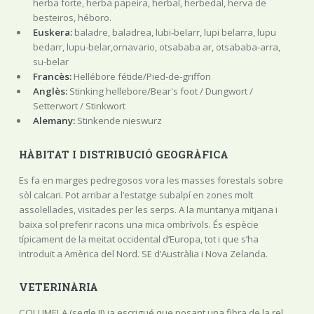
herba forte, herba papeira, herbal, herbedal, herva de
besteiros, héboro.
Euskera:
baladre, baladrea, lubi-belarr, lupi belarra, lupu
bedarr, lupu-belar,ornavario, otsababa ar, otsababa-arra,
su-belar
Francès:
Hellébore fétide/Pied-de-griffon
Anglès:
Stinking hellebore/Bear's foot / Dungwort /
Setterwort / Stinkwort
Alemany:
Stinkende nieswurz
HÀBITAT I DISTRIBUCIÓ GEOGRÀFICA
Es fa en marges pedregosos vora les masses forestals sobre
sòl calcari. Pot arribar a l’estatge subalpí en zones molt
assolellades, visitades per les serps. A la muntanya mitjana i
baixa sol preferir racons una mica ombrívols. És espècie
típicament de la meitat occidental d’Europa, tot i que s’ha
introduït a Amèrica del Nord. SE d’Austràlia i Nova Zelanda.
VETERINÀRIA
COLUMELA (segle II) ja escrigué que posant una fibra de la rel