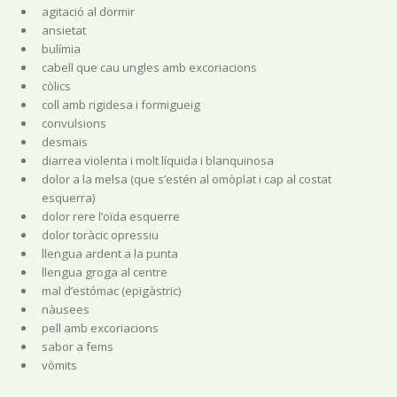
agitació al dormir
ansietat
bulímia
cabell que cau ungles amb excoriacions
còlics
coll amb rigidesa i formigueig
convulsions
desmais
diarrea violenta i molt líquida i blanquinosa
dolor a la melsa (que s’estén al omòplat i cap al costat
esquerra)
dolor rere l’oïda esquerre
dolor toràcic opressiu
llengua ardent a la punta
llengua groga al centre
mal d’estómac (epigàstric)
nàusees
pell amb excoriacions
sabor a fems
vòmits