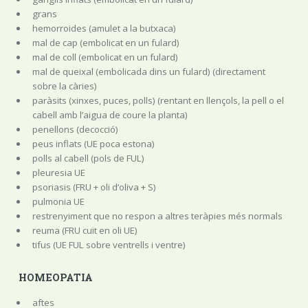
grans
hemorroides (amulet a la butxaca)
mal de cap (embolicat en un fulard)
mal de coll (embolicat en un fulard)
mal de queixal (embolicada dins un fulard) (directament
sobre la càries)
paràsits (xinxes, puces, polls) (rentant en llençols, la pell o el
cabell amb l’aigua de coure la planta)
penellons (decocció)
peus inflats (UE poca estona)
polls al cabell (pols de FUL)
pleuresia UE
psoriasis (FRU + oli d’oliva + S)
pulmonia UE
restrenyiment que no respon a altres teràpies més normals
reuma (FRU cuit en oli UE)
tifus (UE FUL sobre ventrells i ventre)
HOMEOPATIA
aftes