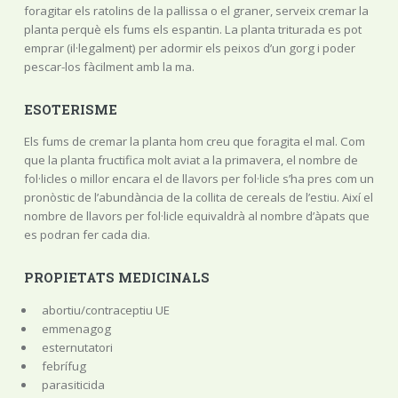
foragitar els ratolins de la pallissa o el graner, serveix cremar la
planta perquè els fums els espantin. La planta triturada es pot
emprar (il·legalment) per adormir els peixos d’un gorg i poder
pescar-los fàcilment amb la ma.
ESOTERISME
Els fums de cremar la planta hom creu que foragita el mal. Com
que la planta fructifica molt aviat a la primavera, el nombre de
fol·licles o millor encara el de llavors per fol·licle s’ha pres com un
pronòstic de l’abundància de la collita de cereals de l’estiu. Així el
nombre de llavors per fol·licle equivaldrà al nombre d’àpats que
es podran fer cada dia.
PROPIETATS MEDICINALS
abortiu/contraceptiu UE
emmenagog
esternutatori
febrífug
parasiticida