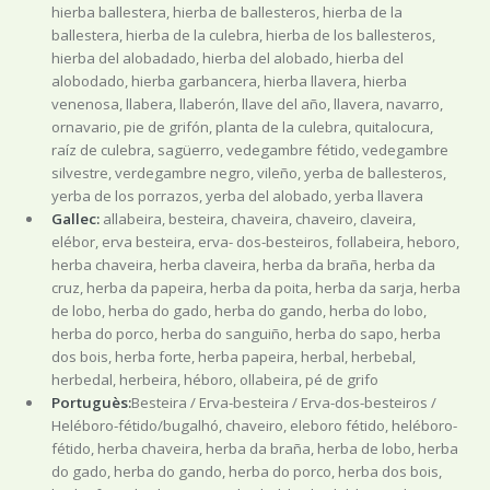
hierba ballestera, hierba de ballesteros, hierba de la
ballestera, hierba de la culebra, hierba de los ballesteros,
hierba del alobadado, hierba del alobado, hierba del
alobodado, hierba garbancera, hierba llavera, hierba
venenosa, llabera, llaberón, llave del año, llavera, navarro,
ornavario, pie de grifón, planta de la culebra, quitalocura,
raíz de culebra, sagüerro, vedegambre fétido, vedegambre
silvestre, verdegambre negro, vileño, yerba de ballesteros,
yerba de los porrazos, yerba del alobado, yerba llavera
Gallec:
allabeira, besteira, chaveira, chaveiro, claveira,
elébor, erva besteira, erva- dos-besteiros, follabeira, heboro,
herba chaveira, herba claveira, herba da braña, herba da
cruz, herba da papeira, herba da poita, herba da sarja, herba
de lobo, herba do gado, herba do gando, herba do lobo,
herba do porco, herba do sanguiño, herba do sapo, herba
dos bois, herba forte, herba papeira, herbal, herbebal,
herbedal, herbeira, héboro, ollabeira, pé de grifo
Portuguès:
Besteira / Erva-besteira / Erva-dos-besteiros /
Heléboro-fétido/bugalhó, chaveiro, eleboro fétido, heléboro-
fétido, herba chaveira, herba da braña, herba de lobo, herba
do gado, herba do gando, herba do porco, herba dos bois,