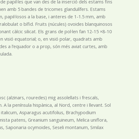
de papil·les que van des de la inserció dels estams fins
ernen amb 5 bandes de tricomes glandulífers. Estams
mm, papil·losos a la base, i anteres de 1-1.5 mm, amb
alobulat o bífid. Fruits (núcules) ovoides blanquinosos
nant càlcic silicat. Els grans de pol·len fan 12-15 ×8-10
en visió equatorial; o, en visió polar, quadrats amb
es a l’equador o a prop, són més aviat curtes, amb
nulada.
 (alzinars, rouredes) mig assolellats i frescals,
 la península hispànica, al Nord, centre i llevant. Sol
italicum, Asparagus acutifolius, Brachypodium
enista patens, Greanium sanguineum, Melica uniflora,
olius, Saponaria ocymoides, Seseli montanum, Smilax