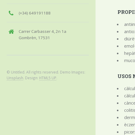
PROPI
(+34) 649191188
antii
antio
Carrer Carbasser 4, 2n 1a
Gombrèn, 17531
diürè
emol·
hepà
mucoli
© Untitled. All rights reserved. Demo Images:
USOS 
Unsplash
. Design:
HTML5 UP
.
càlcu
càlcu
cànc
coliti
derma
ècz
picor