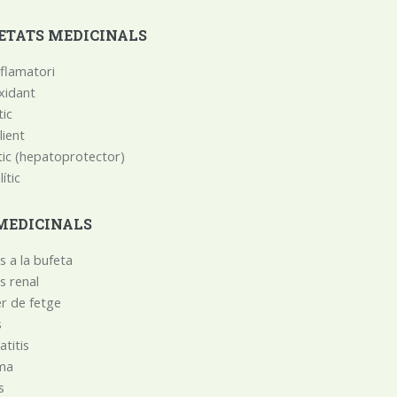
ETATS MEDICINALS
nflamatori
xidant
tic
lient
tic (hepatoprotector)
́tic
MEDICINALS
ls a la bufeta
ls renal
er de fetge
s
titis
ema
s