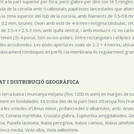
 a la part superior per fora, però glabre per dins (on té 5 rengles 
Gola de la corol·la amb 5 callositats papil·loses lanceolades que alt
 a la zona superior del tub de la corol·la, amb filaments de 0.5-0.8 
e 0.2 mm, brunes. Ovari amb estil de 4-8 mm i estigma bilobulat, tetr
, de 3.5-4 × 2.5-3 mm, amb quilla ventral, i amb involucre ric en carbo
tenen (3)-4 porus. Són su-iso-polars. Entre rectangulars i el·líptics 
es arrodonides. Les endo-apertures ovals de 2-3 × 4 micres, ubicad
bàsicament ròmbiques en perfil; i la membrana és regularment gra
AT I DISTRIBUCIÓ GEOGRÀFICA
la terra baixa i muntanya mitjana (fins 1200 m snm) en marges de bosc
ent en fondalades. Es troba des de la part Oest d’Europa fins l’Iran. A
 a les omedes d’Ulmus minor, pollancredes o albaredes, amb: Arum 
um, Coriaria myrtifolia, Cruciata glabra, Euphorbia amygdaloides, G
lba, Punella laciniata, Rubia peregrina, Rubus caesius, Rubus ulmif
inca media, Viola alba, Viola willkommii.