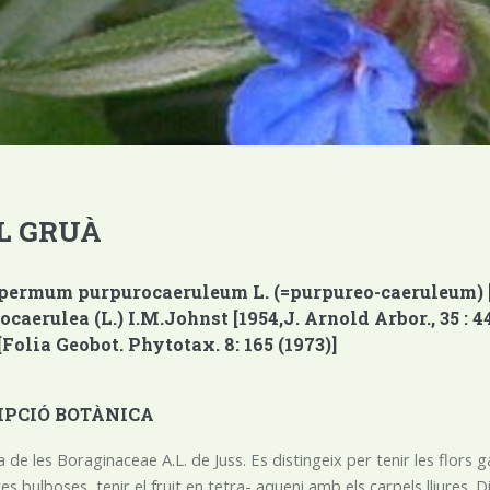
L GRUÀ
permum purpurocaeruleum L. (=purpureo-caeruleum) [175
ocaerulea (L.) I.M.Johnst [1954,J. Arnold Arbor., 35 :
Folia Geobot. Phytotax. 8: 165 (1973)]
IPCIÓ BOTÀNICA
ia de les Boraginaceae A.L. de Juss. Es distingeix per tenir les flors
es bulboses, tenir el fruit en tetra- aqueni amb els carpels lliures.