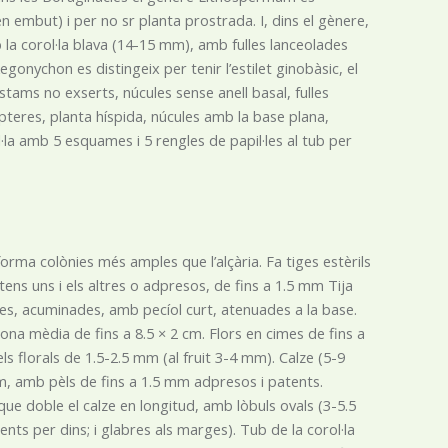
en embut) i per no sr planta prostrada. I, dins el gènere,
a corol·la blava (14-15 mm), amb fulles lanceolades
onychon es distingeix per tenir l’estilet ginobàsic, el
estams no exserts, núcules sense anell basal, fulles
̀pteres, planta híspida, núcules amb la base plana,
·la amb 5 esquames i 5 rengles de papil·les al tub per
orma colònies més amples que l’alçària. Fa tiges estèrils
atens uns i els altres o adpresos, de fins a 1.5 mm Tija
ades, acuminades, amb pecíol curt, atenuades a la base.
zona mèdia de fins a 8.5 × 2 cm. Flors en cimes de fins a
cels florals de 1.5-2.5 mm (al fruit 3-4 mm). Calze (5-9
, amb pèls de fins a 1.5 mm adpresos i patents.
 doble el calze en longitud, amb lòbuls ovals (3-5.5
nts per dins; i glabres als marges). Tub de la corol·la