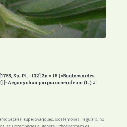
3, Sp. Pl. : 132] 2n = 16 (=Buglossoides
 44] [=Aegonychon purpurocaeruleum (L.) J.
 gamopètales, superovàriques, isostèmones, regulars, no
 Dins les Boraginàcies el gènere Lithospermum es