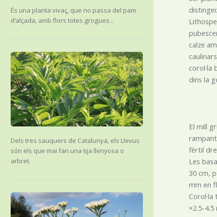
distingei
És una planta vivaç, que no passa del pam
d’alçada, amb flors totes grogues...
Lithospe
pubescen
calze amb
caulinars
corol·la
dins la 
El mill g
rampants 
Dels tres saüquers de Catalunya, els Llevus
fèrtil d
són els que mai fan una tija llenyosa o
Les basal
arbret.
30 cm, pa
mm en fl
Corol·la
×2.5-4.5