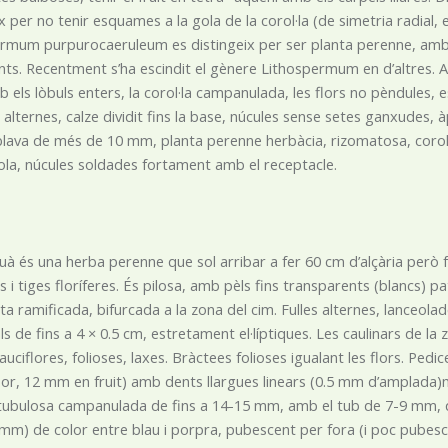
x per no tenir esquames a la gola de la corol·la (de simetria radial, 
rmum purpurocaeruleum es distingeix per ser planta perenne, amb l
ts. Recentment s’ha escindit el gènere Lithospermum en d’altres. Aeg
 els lòbuls enters, la corol·la campanulada, les flors no pèndules, 
 alternes, calze dividit fins la base, núcules sense setes ganxudes, a
 blava de més de 10 mm, planta perenne herbàcia, rizomatosa, corol
gola, núcules soldades fortament amb el receptacle.
ruà és una herba perenne que sol arribar a fer 60 cm d’alçària però f
i tiges floríferes. És pilosa, amb pèls fins transparents (blancs) p
reta ramificada, bifurcada a la zona del cim. Fulles alternes, lanceol
s de fins a 4 × 0.5 cm, estretament el·líptiques. Les caulinars de la 
uciflores, folioses, laxes. Bràctees folioses igualant les flors. Pedi
or, 12 mm en fruit) amb dents llargues linears (0.5 mm d’amplada)m
 tubulosa campanulada de fins a 14-15 mm, amb el tub de 7-9 mm, que
 mm) de color entre blau i porpra, pubescent per fora (i poc pubesce