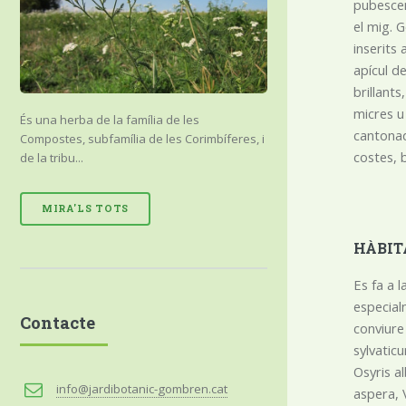
pubescent
el mig. 
inserits
apícul d
brillants
micres u 
És una herba de la família de les
cantonad
Compostes, subfamília de les Corimbíferes, i
costes, 
de la tribu...
MIRA'LS TOTS
HÀBIT
Es fa a 
especialm
Contacte
conviure
sylvatic
Osyris a
info@jardibotanic-gombren.cat
aspera, V