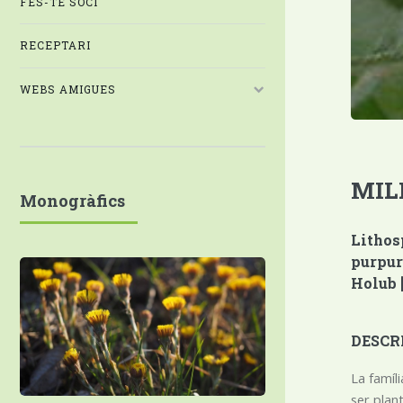
FES-TE SOCI
RECEPTARI
WEBS AMIGUES
MIL
Monogràfics
Lithos
purpur
Holub [
DESCR
La famíl
ser plant