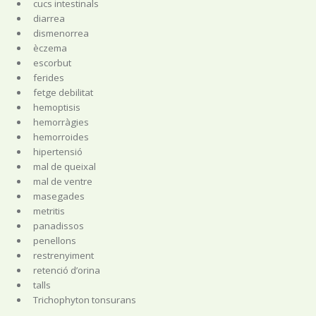
cucs intestinals
diarrea
dismenorrea
èczema
escorbut
ferides
fetge debilitat
hemoptisis
hemorràgies
hemorroides
hipertensió
mal de queixal
mal de ventre
masegades
metritis
panadissos
penellons
restrenyiment
retenció d’orina
talls
Trichophyton tonsurans