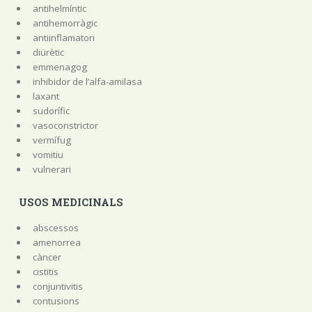
antihelmíntic
antihemorràgic
antiinflamatori
diürètic
emmenagog
inhibidor de l’alfa-amilasa
laxant
sudorífic
vasoconstrictor
vermífug
vomitiu
vulnerari
USOS MEDICINALS
abscessos
amenorrea
càncer
cistitis
conjuntivitis
contusions