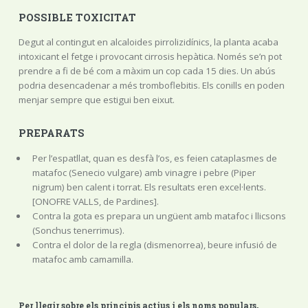
POSSIBLE TOXICITAT
Degut al contingut en alcaloides pirrolizidínics, la planta acaba
intoxicant el fetge i provocant cirrosis hepàtica. Només se’n pot
prendre a fi de bé com a màxim un cop cada 15 dies. Un abús
podria desencadenar a més tromboflebitis. Els conills en poden
menjar sempre que estigui ben eixut.
PREPARATS
Per l’espatllat, quan es desfà l’os, es feien cataplasmes de
matafoc (Senecio vulgare) amb vinagre i pebre (Piper
nigrum) ben calent i torrat. Els resultats eren excel·lents.
[ONOFRE VALLS, de Pardines].
Contra la gota es prepara un ungüent amb matafoc i llicsons
(Sonchus tenerrimus).
Contra el dolor de la regla (dismenorrea), beure infusió de
matafoc amb camamilla.
Per llegir sobre els principis actius i els noms populars,