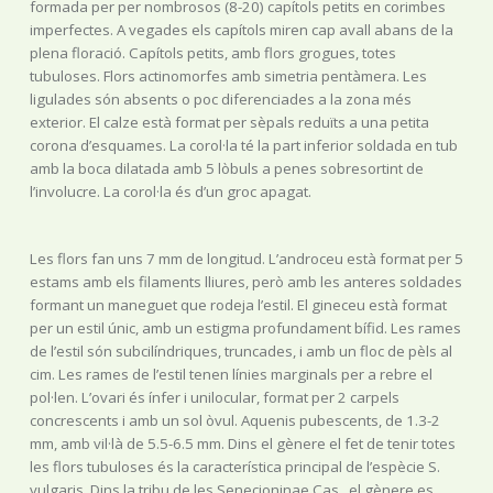
formada per per nombrosos (8-20) capítols petits en corimbes
imperfectes. A vegades els capítols miren cap avall abans de la
plena floració. Capítols petits, amb flors grogues, totes
tubuloses. Flors actinomorfes amb simetria pentàmera. Les
ligulades són absents o poc diferenciades a la zona més
exterior. El calze està format per sèpals reduïts a una petita
corona d’esquames. La corol·la té la part inferior soldada en tub
amb la boca dilatada amb 5 lòbuls a penes sobresortint de
l’involucre. La corol·la és d’un groc apagat.
Les flors fan uns 7 mm de longitud. L’androceu està format per 5
estams amb els filaments lliures, però amb les anteres soldades
formant un maneguet que rodeja l’estil. El gineceu està format
per un estil únic, amb un estigma profundament bífid. Les rames
de l’estil són subcilíndriques, truncades, i amb un floc de pèls al
cim. Les rames de l’estil tenen línies marginals per a rebre el
pol·len. L’ovari és ínfer i unilocular, format per 2 carpels
concrescents i amb un sol òvul. Aquenis pubescents, de 1.3-2
mm, amb vil·là de 5.5-6.5 mm. Dins el gènere el fet de tenir totes
les flors tubuloses és la característica principal de l’espècie S.
vulgaris. Dins la tribu de les Senecioninae Cas., el gènere es