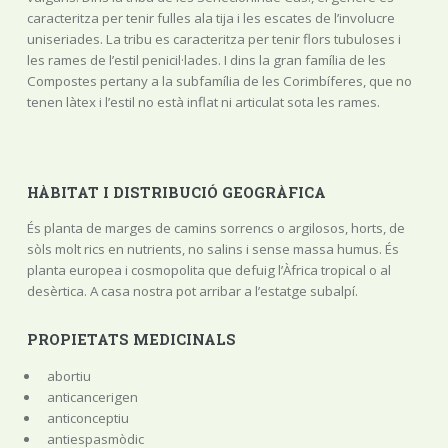
caracteritza per tenir fulles ala tija i les escates de l’involucre
uniseriades. La tribu es caracteritza per tenir flors tubuloses i
les rames de l’estil penicil·lades. I dins la gran família de les
Compostes pertany a la subfamília de les Corimbíferes, que no
tenen làtex i l’estil no està inflat ni articulat sota les rames.
HÀBITAT I DISTRIBUCIÓ GEOGRÀFICA
És planta de marges de camins sorrencs o argilosos, horts, de
sòls molt rics en nutrients, no salins i sense massa humus. És
planta europea i cosmopolita que defuig l’Àfrica tropical o al
desèrtica. A casa nostra pot arribar a l’estatge subalpí.
PROPIETATS MEDICINALS
abortiu
anticancerigen
anticonceptiu
antiespasmòdic