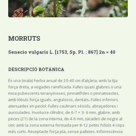
MORRUTS
Senecio vulgaris L. [1753, Sp. Pl. : 867] 2n = 40
DESCRIPCIÓ BOTÀNICA
És una (mala) herba anual de 20-40 cm d’alçària, amb la tija
força dreta, a vegades ramificada. Fulles quasi glabres o una
mica pubescents-teranyinoses, pinnatífides o pinnatisectes,
amb lòbuls força iguals, angulosos, dentats. Fulles inferiors
atenuades en pecíol. Fulles caulinars sèssils, abraçadores i
auriculades. Involucre cilíndric, de 6-7 × 3- 6 mm, glabre, amb
peces (21) de la zona interna, de 4-6 mm, tacades de negre al
cim; amb la zona externa formada per 8-12 petits folíols 4 cops
més curts. Receptacle força pla, sense palletes. Inflorescència