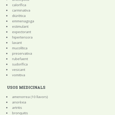
calorífica
carminativa
diürètica
emmenagoga
estimulant
expectorant
hipertensora
laxant
mucolítica
preservativa
rubefaent
sudorífica
vesicant
vomitiva
USOS MEDICINALS
amenorrea (10 llavors)
anorèxia
artritis
bronquitis