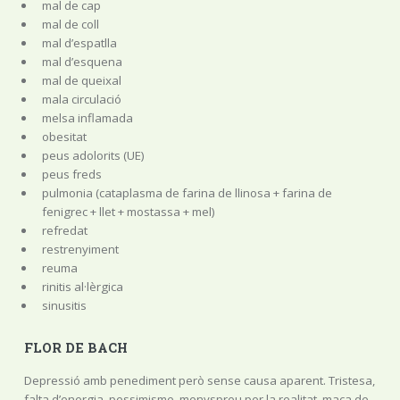
mal de cap
mal de coll
mal d’espatlla
mal d’esquena
mal de queixal
mala circulació
melsa inflamada
obesitat
peus adolorits (UE)
peus freds
pulmonia (cataplasma de farina de llinosa + farina de
fenigrec + llet + mostassa + mel)
refredat
restrenyiment
reuma
rinitis al·lèrgica
sinusitis
FLOR DE BACH
Depressió amb penediment però sense causa aparent. Tristesa,
falta d’energia, pessimisme, menyspreu per la realitat, maca de