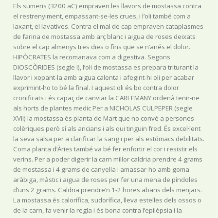
Els sumeris (3200 aC) empraven les llavors de mostassa contra
el restrenyiment, empassant-se-les crues, i l’oli també com a
laxant, el lavatives. Contra el mal de cap empraven cataplasmes
de farina de mostassa amb arç blanc i aigua de roses deixats
sobre el cap almenys tres dies o fins que se n’anés el dolor.
HIPÒCRATES la recomanava com a digestiva. Segons
DIOSCÒRIDES (segle I), l’oli de mostassa es prepara triturant la
llavor i xopant-la amb aigua calenta i afegint-hi oli per acabar
exprimint-ho to bé la final. I aquest oli és bo contra dolor
cronificats i és capaç de canviar la CARLEMANY ordenà tenir-ne
als horts de plantes medic Per a NICHOLAS CULPEPER (segle
XVII) la mostassa és planta de Mart que no convé a persones
colèriques però sí als ancians i als qui tinguin fred. És excel·lent
la seva salsa per a clarificar la sang i per als estómacs debilitats.
Coma planta d’Àries també va bé fer enfortir el cor i resistir els
verins. Per a poder digerir la carn millor caldria prendre 4 grams
de mostassa i 4 grams de canyella i amassar-ho amb goma
aràbiga, màstic i aigua de roses per fer una mena de píndoles
d’uns 2 grams. Caldria prendre’n 1-2 hores abans dels menjars.
La mostassa és calorífica, sudorífica, lleva estelles dels ossos o
de la carn, fa venir la regla i és bona contra l’epilèpsia i la