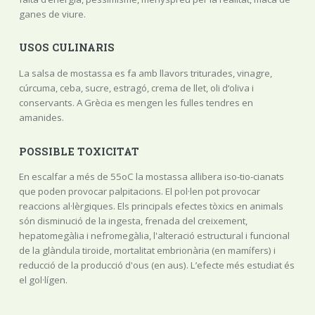
ganes de viure.
USOS CULINARIS
La salsa de mostassa es fa amb llavors triturades, vinagre,
cúrcuma, ceba, sucre, estragó, crema de llet, oli d‘oliva i
conservants. A Grècia es mengen les fulles tendres en
amanides.
POSSIBLE TOXICITAT
En escalfar a més de 55oC la mostassa allibera iso-tio-cianats
que poden provocar palpitacions. El pol·len pot provocar
reaccions al·lèrgiques. Els principals efectes tòxics en animals
són disminució de la ingesta, frenada del creixement,
hepatomegàlia i nefromegàlia, l'alteració estructural i funcional
de la glàndula tiroide, mortalitat embrionària (en mamífers) i
reducció de la producció d'ous (en aus). L’efecte més estudiat és
el gol·lígen.