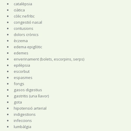
catalèpsia
ciàtica
còlic nefrític
congestió nasal
contusions
dolors crònics
èczema
edema epiglòtic
edemes
enverinament (bolets, escorpins, serps)
epilèpsia
escorbut
espasmes
fongs
gasos digestius
gastritis (una llavor)
gota
hipotensió arterial
indigestions
infeccions
lumbàlgia