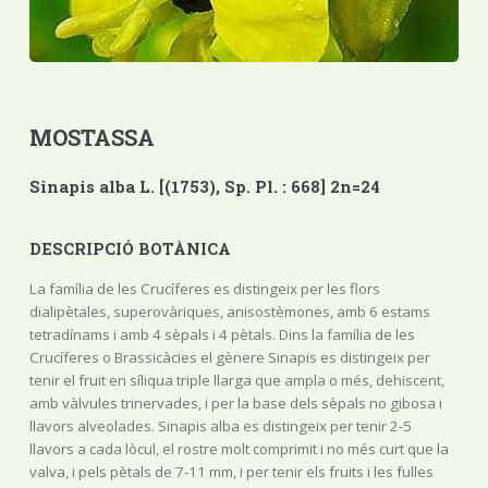
MOSTASSA
Sinapis alba L. [(1753), Sp. Pl. : 668] 2n=24
DESCRIPCIÓ BOTÀNICA
La família de les Crucíferes es distingeix per les flors
dialipètales, superovàriques, anisostèmones, amb 6 estams
tetradínams i amb 4 sèpals i 4 pètals. Dins la família de les
Crucíferes o Brassicàcies el gènere Sinapis es distingeix per
tenir el fruit en síliqua triple llarga que ampla o més, dehiscent,
amb vàlvules trinervades, i per la base dels sèpals no gibosa i
llavors alveolades. Sinapis alba es distingeix per tenir 2-5
llavors a cada lòcul, el rostre molt comprimit i no més curt que la
valva, i pels pètals de 7-11 mm, i per tenir els fruits i les fulles