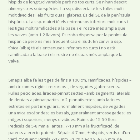
híspids de longitud variable però no tos curts. Se n’han descrit
almenys tres subespècies. La ssp. dissecta té les fulles molt i
molt dividides i els fruits quasi glabres. És del SE de la península
hispànica. La ssp. mairei té els entrenusos inferiors molt curts i
les tiges molt ramificades a la base, i el rostre més ampla que
les valves (amb 1-2 llavors). Es troba dispersa per la península
hispànica però és més freqüent cap el Sud-. En canvi la ssp.
típica (alba) té els entrenusos inferiors no curts i no està
ramificada a la base i els rostre no és pas més ampla que la
valva.
Sinapis alba fa les tiges de fins a 100 cm, ramificades, híspides –
amb tricomes rígids i retrorsos–, de vegades glabrescents.
Fulles peciolades, lirades-pinnatisectes –amb segments laterals
de dentats a pinnatipartits– o 2-pinnatisectes, amb lacínies
estretes en part irregulars, normalment híspides, de vegades
una mica escàbrides; les basals, generalment arrossegades; les
mitges i superiors, menys dividides. Raïms de 15-50 flors.
Pedicels de 5-8 mm a l'antesi, 7-10 mm a la fructificació, de
patents a erecto-patents. Sèpals 4-7 mm, ± híspids, verds o d'un
verd groguenc, Pètals 7-12 mm. Fruits 20-40 × 3- 6,5 mm, de