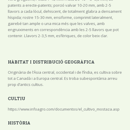
patents a erecte-patents; porció valvar 10-20 mm, amb 2-5
llavors a cada lòcul, dehiscent, de totalment glabra a densament
híspida; rostre 15-30 mm, ensiforme, comprimit lateralment,
gairebé tan ample o una mica més que les valves, amb
engruiximents en correspondència amb les 2-5 llavors que pot
contenir. Llavors 2-3,5 mm, esfèriques, de color beix clar.
HÀBITAT I DISTRIBUCIÓ GEOGRÀFICA
Originària de l’Àsia central, occidental i de l’Índia, es cultiva sobre
tot a Canadà i a Europa central. Es troba subespontània arreu
prop d’antics cultius.
CULTIU
https://www.infoagro.com/documentos/el_cultivo_mostaza.asp
HISTÒRIA