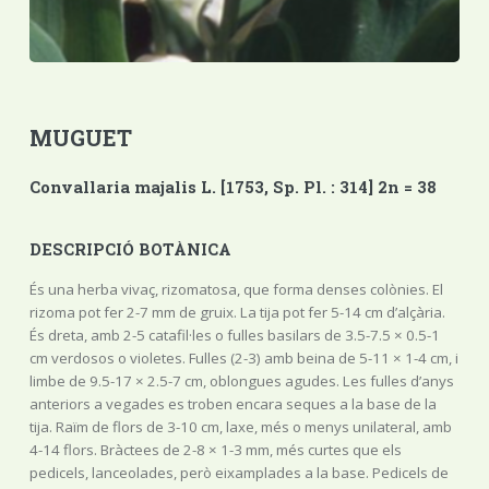
MUGUET
Convallaria majalis L. [1753, Sp. Pl. : 314] 2n = 38
DESCRIPCIÓ BOTÀNICA
És una herba vivaç, rizomatosa, que forma denses colònies. El
rizoma pot fer 2-7 mm de gruix. La tija pot fer 5-14 cm d’alçària.
És dreta, amb 2-5 catafil·les o fulles basilars de 3.5-7.5 × 0.5-1
cm verdosos o violetes. Fulles (2-3) amb beina de 5-11 × 1-4 cm, i
limbe de 9.5-17 × 2.5-7 cm, oblongues agudes. Les fulles d’anys
anteriors a vegades es troben encara seques a la base de la
tija. Raïm de flors de 3-10 cm, laxe, més o menys unilateral, amb
4-14 flors. Bràctees de 2-8 × 1-3 mm, més curtes que els
pedicels, lanceolades, però eixamplades a la base. Pedicels de