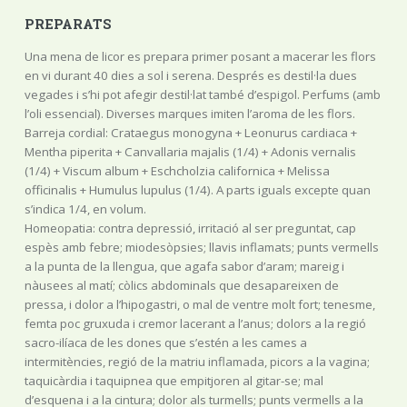
PREPARATS
Una mena de licor es prepara primer posant a macerar les flors
en vi durant 40 dies a sol i serena. Després es destil·la dues
vegades i s’hi pot afegir destil·lat també d’espigol. Perfums (amb
l’oli essencial). Diverses marques imiten l’aroma de les flors.
Barreja cordial: Crataegus monogyna + Leonurus cardiaca +
Mentha piperita + Canvallaria majalis (1/4) + Adonis vernalis
(1/4) + Viscum album + Eschcholzia californica + Melissa
officinalis + Humulus lupulus (1/4). A parts iguals excepte quan
s’indica 1/4, en volum.
Homeopatia: contra depressió, irritació al ser preguntat, cap
espès amb febre; miodesòpsies; llavis inflamats; punts vermells
a la punta de la llengua, que agafa sabor d’aram; mareig i
nàusees al matí; còlics abdominals que desapareixen de
pressa, i dolor a l’hipogastri, o mal de ventre molt fort; tenesme,
femta poc gruxuda i cremor lacerant a l’anus; dolors a la regió
sacro-ilíaca de les dones que s’estén a les cames a
intermitències, regió de la matriu inflamada, picors a la vagina;
taquicàrdia i taquipnea que empitjoren al gitar-se; mal
d’esquena i a la cintura; dolor als turmells; punts vermells a la