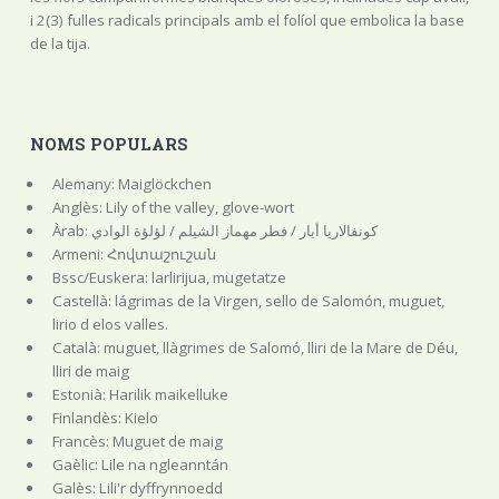
i 2(3) fulles radicals principals amb el folíol que embolica la base
de la tija.
NOMS POPULARS
Alemany: Maiglöckchen
Anglès: Lily of the valley, glove-wort
Àrab: كونفالاريا أيار / فطر مهماز الشيلم / لؤلؤة الوادي
Armeni: Հովտաշուշան
Bssc/Euskera: larlirijua, mugetatze
Castellà: lágrimas de la Virgen, sello de Salomón, muguet,
lirio d elos valles.
Català: muguet, llàgrimes de Salomó, lliri de la Mare de Déu,
lliri de maig
Estonià: Harilik maikelluke
Finlandès: Kielo
Francès: Muguet de maig
Gaèlic: Lile na ngleanntán
Galès: Lili'r dyffrynnoedd