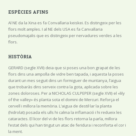
ESPÈCIES AFINS
Al NE da la Xina es fa Convallaria keiskei. Es distingeix per les
flors molt amples. I al NE dels USA es fa Canvallaria
pseudomajalis que es distingeix per nervadures verdes a les
flors.
HISTÒRIA
GERARD (segle XVII) deia que si poses una bon grapat de les
flors dins una ampolla de vidre ben tapada, i aquesta la poses
durant un mes seguit dins un formiguer de muntanya, l’aigua
que trobaràs dins serveix contra la gota, aplicada sobre les
zones doloroses. Per a NICHOLAS CULPEPER (segle XVII) el «lily
of the valley» és planta sota el domini de Mercuri. Reforça el
cervell i millora la memòria. L’aigua de destil·lar la planta
(hidrolat) posada els ulls hi calma la inflamació i hi redueix les
cataractes. El licor del vi de les flors retorna la parla, millora
l’estat dels qui han tingut un atac de feridura i reconforta el cor i
la ment.