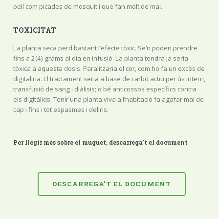
pell com picades de mosquit i que fan molt de mal.
TOXICITAT
La planta seca perd bastant l’efecte tòxic. Se’n poden prendre
fins a 2(4) grams al dia en infusió. La planta tendra ja seria
tòxica a aquesta dosis. Paralitzaria el cor, com ho fa un excès de
digitalina. El tractament seria a base de carbó actiu per ús intern,
transfusió de sang i diàlisis; o bé anticossos específics contra
els digitàlids. Tenir una planta viva a l’habitació fa agafar mal de
cap i fins i tot espasmes i deliris.
Per llegir més sobre el muguet, descarrega't el document
DESCARREGA'T EL DOCUMENT