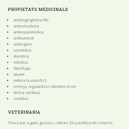
PROPIETATS MEDICINALS
antiangiogènica REL
anticonvulsiva
antiespasmòdica
antitumoral
astringent
cosmètica
diürètica
ecbòlica
febrífuga
laxant
millora la vista FLO
reforça, regularitza i ralenteix el cor
tònica cardíaca
vomitiva
VETERINÀRIA
Tòxica per a gats, gossos, i cabres. Els paralitza els ronyons.