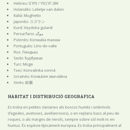
Hebreu: אזוב תרבותי / מיורם
Holandès: Lelietje van dalen
Italià: Mughetto
Japonès: スズラン
Kurd: Xeydoka gulanê
Persa/farsi: موگه
Polonès: Konwalia maowa
Portuguès: Lírio-do-valle
Rus: Ландыш
Serbi: Ђурђевак
Turc: Müge
Txec: Konvalinka vonná
Ucraïnès: Конва́лія звича́йна
Xinès: 鈴蘭
HÀBITAT I DISTRIBUCIÓ GEOGRÀFICA
Es troba en petites clarianes als boscos humits i ombrívols
(fagedes, avetoses, avellanroses), o en replans bacs al peu de
roques, o als marges de rierols, sempre sobre sòl molt ric en
humus. És espècie típicament europea. Es troba principalment al