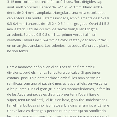
3-15 mm, corbats durant la floració, llisos. Flors dirigides cap
avall, molt oloroses. Periant de 5-11 × 5-13 mm, blanc, amb 6
dents de 2-4 mm d’amplada, triangulars, una mica recorbades
cap enfora a la punta. Estams inclosos, amb filaments de 0.5-1 ×
0.3-0.4 mm, i anteres de 1.5-2 × 0.5-1 mm, grogues. Ovari d’1.5-2
mm, esfèric. Estil de 2-3 mm, de secció triangular. Estigma
arrodonit. Baia de 0.5-0.8 cm, llisa, primer verda i al final
vermella. Llavors de 1.5-4 mm de color castany clar amb voraviu
en un angle, translúcid. Les colònies nascudes d’una sola planta
no són fèrtils.
Com a monocotiledònia, en el seu cas té les flors amb 6
divisions, però els manca l’envoltura del calze. Sí que tenen
estams i pistil. És planta herbàcia amb fulles amb nervis no
ramificats com una pinta, sinó més aviat paral·lels, convergents
a les puntes. Dins el gran grup de les monocitiledònies, la família
de les Asparaginàcies es distingeix per tenir l’ovari lliure o
súper, tenir un sol estil, i el fruit en baia, globulós, indehiscent; i
l’arrel mai bulbosa sinó rizomatosa. I, ja dins la família, el gènere
Convallaria es distingeix per tenir una petita tija no ramificada,
les flors campaniformes blanques oloroses, inclinades cap avall,