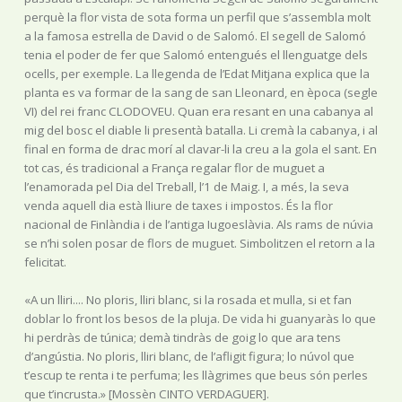
perquè la flor vista de sota forma un perfil que s’assembla molt
a la famosa estrella de David o de Salomó. El segell de Salomó
tenia el poder de fer que Salomó entengués el llenguatge dels
ocells, per exemple. La llegenda de l’Edat Mitjana explica que la
planta es va formar de la sang de san Lleonard, en època (segle
VI) del rei franc CLODOVEU. Quan era resant en una cabanya al
mig del bosc el diable li presentà batalla. Li cremà la cabanya, i al
final en forma de drac morí al clavar-li la creu a la gola el sant. En
tot cas, és tradicional a França regalar flor de muguet a
l’enamorada pel Dia del Treball, l’1 de Maig. I, a més, la seva
venda aquell dia està lliure de taxes i impostos. És la flor
nacional de Finlàndia i de l’antiga Iugoeslàvia. Als rams de núvia
se n’hi solen posar de flors de muguet. Simbolitzen el retorn a la
felicitat.
«A un lliri.... No ploris, lliri blanc, si la rosada et mulla, si et fan
doblar lo front los besos de la pluja. De vida hi guanyaràs lo que
hi perdràs de túnica; demà tindràs de goig lo que ara tens
d’angústia. No ploris, lliri blanc, de l’afligit figura; lo núvol que
t’escup te renta i te perfuma; les llàgrimes que beus són perles
que t’incrusta.» [Mossèn CINTO VERDAGUER].