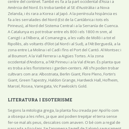
centre del continet. També es fa a la part occidental d’Àsia i a
Amèrcia del Nord. Es troba també al SE d’Austràlia i a Nova
Zelanda, i és rara a Korea i al Japó. A la península hispància es
fa a les serralades del Nord (Est de la Cantàbrica i tots els
Pirineus), al Nord del Sistema Central i a la Serranía de Cuenca.
A Catalunya es pot trobar entre els 800 i els 1800 m snm, al
Canigó i a l’Albera, al Comanegra, a les valls de Molló i a tot el
Ripollès, als voltants d’0lot (al Nord i al Sud), a l’Alt Berguedà, a la
zona entre La Molina i el Cadí i fins el Port del Cantó. Al Montsec i
al Boumort. A la Vall Ferrera i a Aigües Tortes. A la zona
occidental d’Andorra, a l’Alt Pirineu i a la Val d’Aran. És planta que
es troba a les floristeries i garden-centers. Allí s’hi poden trobar
cultivars com ara: Albostriata, Berlin Giant, Flore Pleno, Fortin’s
Giant, Green Tapestry, Haldon Grange, Hardwick Hall, Hofheim,
Marcel, Rosea, Variegata, Vic Pawloski’s Gold.
LITERATURA I ESOTERISME
Segons la mitologia grega, la planta fou creada per Apol·lo com
a obsequi a les nifes, ja que així podien trepitjar el terra sense
fer-se mal als peus, descalces com anaven. O bé com a regal de
passada a Esculapi. Se l’anomena Segell de Salomó segurament