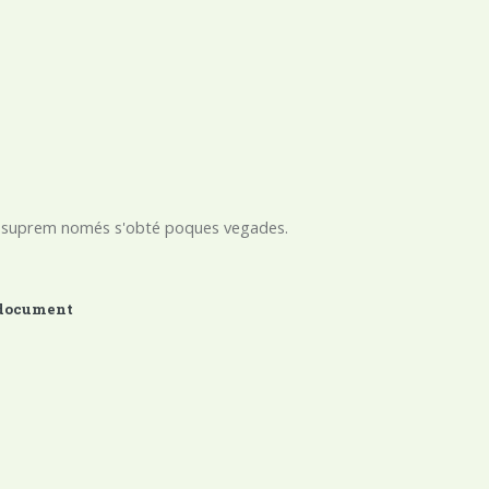
ar suprem només s'obté poques vegades.
l document
DOCUMENT