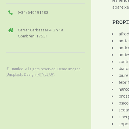
aparèixe
(+34) 649191188
PROPI
Carrer Carbasser 4, 2n 1a
afrod
Gombrèn, 17531
anti
antic
antie
contr
diafo
© Untitled. All rights reserved. Demo Images:
Unsplash
. Design:
HTML5 UP
.
diüre
febri
narco
prost
psico
seda
siner
sopor