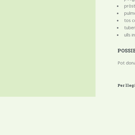
pròs
pulm
tos c
tuber
ulls 
POSSI
Pot dona
Per lleg