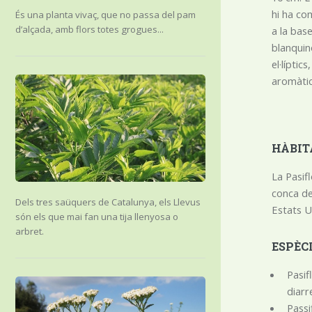
hi ha com
És una planta vivaç, que no passa del pam
d’alçada, amb flors totes grogues...
a la base
blanquin
el·lípti
aromàti
HÀBIT
La Pasifl
conca de 
Dels tres saüquers de Catalunya, els Llevus
Estats Un
són els que mai fan una tija llenyosa o
arbret.
ESPÈC
Pasif
diarr
Passi