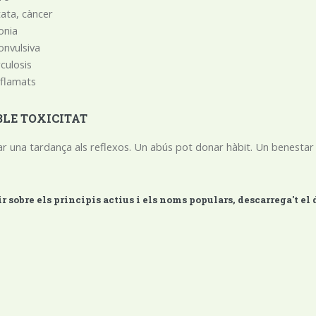
tata, càncer
onia
onvulsiva
culosis
inflamats
BLE TOXICITAT
r una tardança als reflexos. Un abús pot donar hàbit. Un benest
ir sobre els principis actius i els noms populars, descarrega't e
DESCARREGA'T EL 