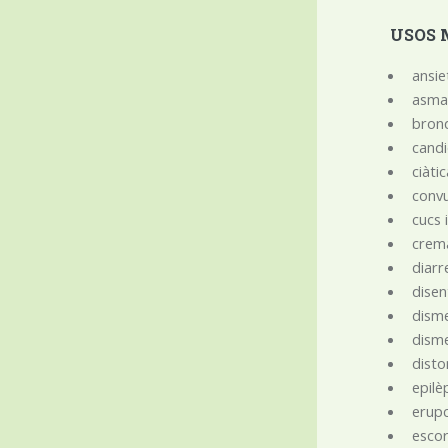
USOS 
ansie
asm
bronq
candi
ciàti
convu
cucs 
crem
diarr
disen
dism
dism
disto
epilè
erup
esco