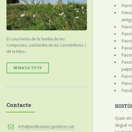
Passi
Passi
amigd
Passi
Passif
És una herba de la família de les
Passi
Compostes, subfamília de les Corimbíferes, i
Passi
de la tribu...
Passi
Passi
MIRA'LS TOTS
palpit
Passi
Passi
Passi
Contacte
HISTÒ
Quan els
degué re
info@jardibotanic-gombren.cat
les feri