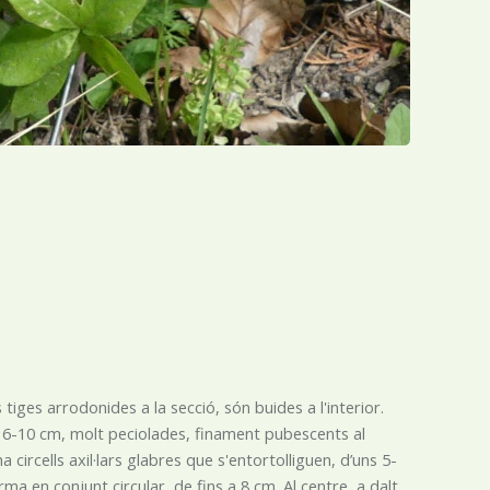
iges arrodonides a la secció, són buides a l'interior.
de 6-10 cm, molt peciolades, finament pubescents al
 circells axil·lars glabres que s'entortolliguen, d’uns 5-
ma en conjunt circular, de fins a 8 cm. Al centre, a dalt,