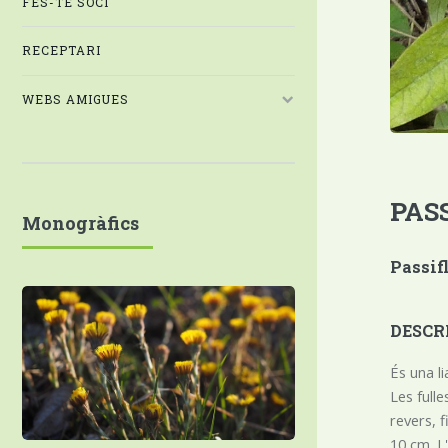
FES-TE SOCI
RECEPTARI
WEBS AMIGUES
PAS
Monogràfics
Passifl
DESCR
És una l
Les full
revers, f
10 cm. L'