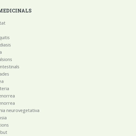
MEDICINALS
tat
a
uitis
diasis
ca
lsions
intestinals
ades
ea
teria
enorrea
enorrea
nia neurovegetativa
psia
cions
rbut