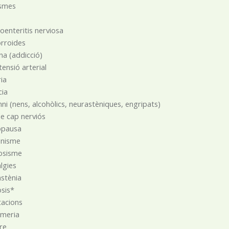
smes
e
oenteritis nerviosa
rroides
na (addicció)
tensió arterial
ria
cia
ni (nens, alcohòlics, neurastèniques, engripats)
e cap nerviós
pausa
inisme
iosisme
̀lgies
stènia
sis*
tacions
umeria
re