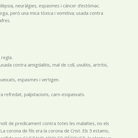
lèpsia, neuràlgies, espasmes i càncer d’estómac.
ga, però una mica tòxica i vomitiva; usada contra
afres.
 regla.
sada contra amigdalitis, mal de coll, uvulitis, artritis,
eixats, espasmes i vertigen.
ra refredat, palpitacions, carn-esqueixats.
 molt de predicament contra totes les malalties, no els
ic. La corona de fils era la corona de Crist. Els 5 estams,
da recollida per GUSTAVO ADOLFO BÉCQUER, la planta va