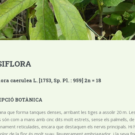
SIFLORA
ora caerulea L. [1753, Sp. Pl. : 959] 2n = 18
IPCIÓ BOTÀNICA
iana que forma tanques denses, arribant les tiges a assolir 20 m. Les t
es són com a mans amb cinc dits molt estrets, sense els palmells, 
inament reticulades, encara que destaquen els nervis principals. Hi ha
olor de la flor és molt suau, lleugerament embriagador, i la seva for