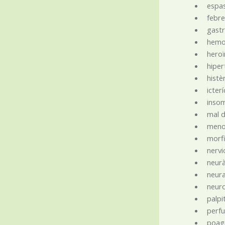
espa
febr
gastr
hemo
heroï
hiper
histè
icterí
insom
mal d
meno
morf
nerv
neura
neura
neuro
palpi
perf
poag