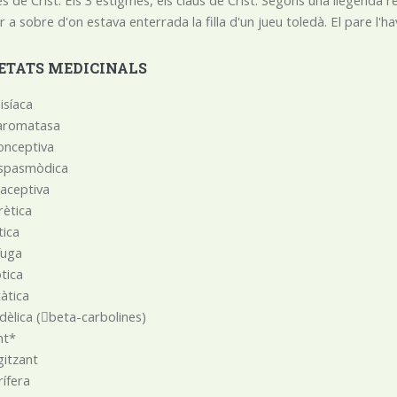
r a sobre d'on estava enterrada la filla d'un jueu toledà. El pare l'ha
ETATS MEDICINALS
isíaca
-aromatasa
onceptiva
spasmòdica
aceptiva
rètica
̀tica
́fuga
̀tica
àtica
dèlica (beta-carbolines)
nt*
gitzant
ífera