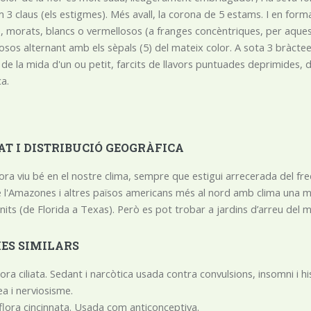
 3 claus (els estigmes). Més avall, la corona de 5 estams. I en form
, morats, blancs o vermellosos (a franges concèntriques, per aquest ord
osos alternant amb els sèpals (5) del mateix color. A sota 3 bràct
cs, de la mida d'un ou petit, farcits de llavors puntuades deprimides
ca.
AT I DISTRIBUCIÓ GEOGRÀFICA
ora viu bé en el nostre clima, sempre que estigui arrecerada del fred i
l'Amazones i altres països americans més al nord amb clima una mica t
its (de Florida a Texas). Però es pot trobar a jardins d’arreu del m
IES SIMILARS
lora ciliata. Sedant i narcòtica usada contra convulsions, insomni i h
ea i nerviosisme.
flora cincinnata. Usada com anticonceptiva.