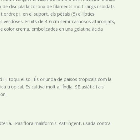
a de disc pla la corona de filaments molt llargs i soldats
re); i, en el suport, els pètals (5) el·líptics
ees verdoses. Fruits de 4-6 cm semi-carnosos ataronjats,
, de color crema, embolicades en una gelatina àcida
 li toqui el sol. És oriünda de països tropicals com la
ropical. Es cultiva molt a l'Índia, SE asiàtic i als
ón.
istèria. -Pasiflora maliformis. Astringent, usada contra