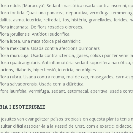
flora edulis [Maracuyá]. Sedant i narcòtica usada contra insomni, epi
flora foetida. Quasi una panacea, depurativa, vermífuga i emmenago
alitis, asma, icterícia, refredat, tos, histèria, granellades, ferides, n
flora incarnata. De flors rosades oloroses.
lora jorullensis. Antídot i sudorífica.
flora lutea. Una mica tòxica pel cianhídric.
flora mexicana. Usada contra afeccions pulmonars.
flora murucuja. Usada contra icterícia, gases, còlics i par fer venir la
flora quadrangularis. Antiinflamatòria sedant soporífera narcòtica, u
acions, diabetis, hipertensió, icterícia, neuràlgies.
flora rubra. Usada contra reuma, mal de cap, masegades, carn-esqu
flora salvadorensis. Usada com a diürètica.
lfora laurifolia. Vermífuga, sedant, estomacal, aperitiva, usada cont
RIA I ESOTERISME
 jesuïtes van evangelitzar països tropicals on aquesta planta tenia
sultar difícil associar-la a la Passió de Crist, com a exercici didàct
des de Crist. Els 3 estigmes, els claus de Crist. Segons una llegen