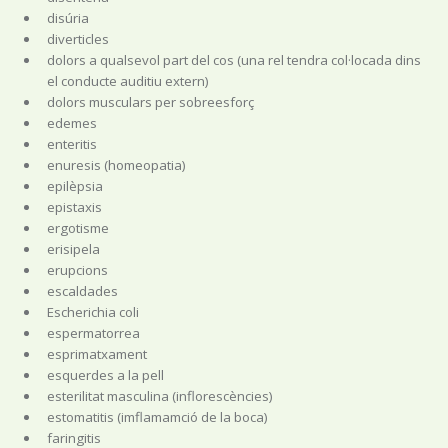
disúria
diverticles
dolors a qualsevol part del cos (una rel tendra col·locada dins
el conducte auditiu extern)
dolors musculars per sobreesforç
edemes
enteritis
enuresis (homeopatia)
epilèpsia
epistaxis
ergotisme
erisipela
erupcions
escaldades
Escherichia coli
espermatorrea
esprimatxament
esquerdes a la pell
esterilitat masculina (inflorescències)
estomatitis (imflamamció de la boca)
faringitis