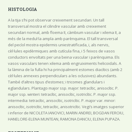
HISTOLOGIA
A la tija s’hi pot observar creixement secundari. Un tall
transversal mostra el cilindre vascular amb creixement
secundari normal, amb floema II, càmbium vascular i xilema II, a
més de la medul·la ampla amb parènquima. El tall transversal
del pecíol mostra epidermis uniestratificada, i, als nervis,
cèl·lules epidèrmiques amb cutícula fina, i 5 feixos de vasos
conductors envoltats per una beina vascular i parènquima. Els
vasos vasculars tenen xilema amb engruiximents helicoidals. A
la làmina de la fulla hi ha principalment estomes diacítics (amb 2
cèl·lules annexes perpendiculars a les oclusives) abundants.
També d’altres tipus d’estomes; i tricomes glandulars i
eglandulars. Plantago major ssp. major: tetracític, anisocític. P.
major ssp. winteri: tetracític, anisocític, isotricític. P. major ssp.
intermedia: tetracític, anisocític, isotricític. P. major var. minor:
anisocític, isotricític, tetracític, anisotricític. Vegi’s imatges superior
i inferior de NICOLETA IANOVICI, MARIN ANDREI, BOGDAN FEROIU,
HANELORE-ELENA MUNTEAN, RAMONA DANCIU, ELENA PUPAZA.