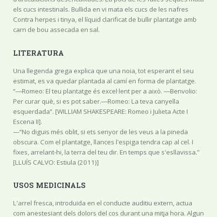
els cucs intestinals. Bullida en vi mata els cucs de les nafres
Contra herpes i tinya, el líquid clarificat de bullir plantatge amb
carn de bou assecada en sal.
LITERATURA
Una llegenda grega explica que una noia, tot esperant el seu
estimat, es va quedar plantada al camí en forma de plantatge.
“―Romeo: El teu plantatge és excel·lent per a això. ―Benvolio:
Per curar què, si es pot saber.―Romeo: La teva canyella
esquerdada”. [WILLIAM SHAKESPEARE: Romeo i Julieta Acte I
Escena II].
—“No diguis més oblit, si ets senyor de les veus a la pineda
obscura. Com el plantatge, llances l'espiga tendra cap al cel. I
fixes, arrelant-hi, la terra del teu dir. En temps que s'esllavissa.”
[LLUÍS CALVO: Estiula (2011)]
USOS MEDICINALS
L'arrel fresca, introduïda en el conducte auditiu extern, actua
com anestesiant dels dolors del cos durant una mitja hora. Algun