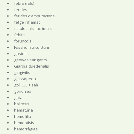
febre (rels)
ferides
ferides d’amputacions
fetge inflamat
fístules als llacrimals
febitis
forúncols
Fusarium tricuictum
gastritis
genives sangants
Giardia duedenalis
gingivitis
glossopeda
goll (UE + sal)
gonorrea
gota
halitosis
hematúria
hemofília
hemoptisis
hemorràgies