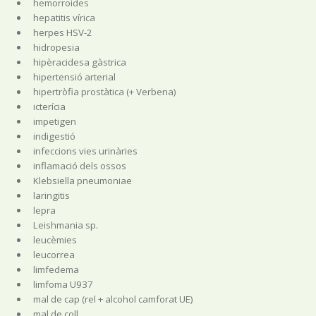
hemorroides
hepatitis vírica
herpes HSV-2
hidropesia
hipèracidesa gàstrica
hipertensió arterial
hipertròfia prostàtica (+ Verbena)
icterícia
impetigen
indigestió
infeccions vies urinàries
inflamació dels ossos
Klebsiella pneumoniae
laringitis
lepra
Leishmania sp.
leucèmies
leucorrea
limfedema
limfoma U937
mal de cap (rel + alcohol camforat UE)
mal de coll