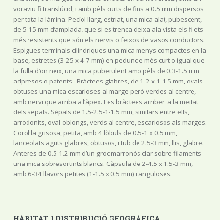
voraviu fi translúcid, i amb pèls curts de fins a 0.5 mm dispersos
per tota la làmina. Pecíol llarg, estriat, una mica alat, pubescent,
de 5-15 mm d’amplada, que si es trenca deixa ala vista els filets
més resistents que són els nervis o feixos de vasos conductors.
Espigues terminals cilíndriques una mica menys compactes en la
base, estretes (3-25 x 4-7 mm) en peduncle més curt o igual que
la fulla d’on neix, una mica puberulent amb pèls de 0.3-1.5 mm
adpresos o patents.. Bràctees glabres, de 1-2 x 1-1.5 mm, ovals
obtuses una mica escarioses al marge però verdes al centre,
amb nervi que arriba a l’àpex. Les bràctees arriben a la meitat
dels sèpals. Sèpals de 1.5-2.5-1-1.5 mm, similars entre ells,
arrodonits, oval-oblongs, verds al centre, escariosos als marges.
Corol·la grisosa, petita, amb 4 lòbuls de 0.5-1 x 0.5 mm,
lanceolats aguts glabres, obtusos, i tub de 2.5-3 mm, llis, glabre.
Anteres de 0.5-1.2 mm d’un groc marronós clar sobre filaments
una mica sobresortints blancs. Càpsula de 2-4.5 x 1.5-3 mm,
amb 6-34 llavors petites (1-1.5 x 0.5 mm) i anguloses.
HÀBITAT I DISTRIBUCIÓ GEOGRÀFICA