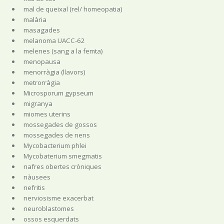
mal de queixal (rel/ homeopatia)
malària
masagades
melanoma UACC-62
melenes (sang a la femta)
menopausa
menorràgia (llavors)
metrorràgia
Microsporum gypseum
migranya
miomes uterins
mossegades de gossos
mossegades de nens
Mycobacterium phlei
Mycobaterium smegmatis
nafres obertes cròniques
nàusees
nefritis
nerviosisme exacerbat
neuroblastomes
ossos esquerdats