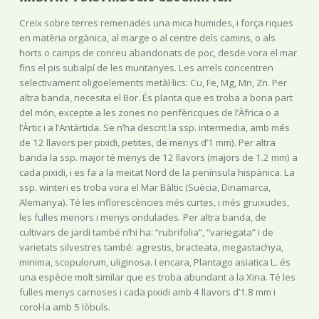
Creix sobre terres remenades una mica humides, i força riques
en matèria orgànica, al marge o al centre dels camins, o als
horts o camps de conreu abandonats de poc, desde vora el mar
fins el pis subalpí de les muntanyes. Les arrels concentren
selectivament oligoelements metàl·lics: Cu, Fe, Mg, Mn, Zn. Per
altra banda, necesita el Bor. És planta que es troba a bona part
del món, excepte a les zones no perifèricques de l’Àfrica o a
l’Àrtic i a l’Antàrtida. Se n’ha descrit la ssp. intermedia, amb més
de 12 llavors per pixidi, petites, de menys d’1 mm). Per altra
banda la ssp. major té menys de 12 llavors (majors de 1.2 mm) a
cada pixidi, i es fa a la meitat Nord de la península hispànica. La
ssp. winteri es troba vora el Mar Bàltic (Suècia, Dinamarca,
Alemanya). Té les inflorescències més curtes, i més gruixudes,
les fulles menors i menys ondulades. Per altra banda, de
cultivars de jardí també n’hi ha: “rubrifolia”, “variegata” i de
varietats silvestres també: agrestis, bracteata, megastachya,
minima, scopulorum, uliginosa. I encara, Plantago asiatica L. és
una espècie molt similar que es troba abundant a la Xina. Té les
fulles menys carnoses i cada pixidi amb 4 llavors d’1.8 mm i
corol·la amb 5 lòbuls.