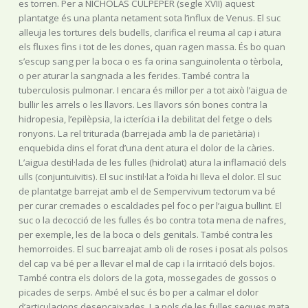
es torren. Per a NICHOLAS CULPEPER (segle XVII) aquest
plantatge és una planta netament sota l’influx de Venus. El suc
alleuja les tortures dels budells, clarifica el reuma al cap i atura
els fluxes fins i tot de les dones, quan ragen massa. És bo quan
s’escup sang per la boca o es fa orina sanguinolenta o tèrbola,
o per aturar la sangnada a les ferides. També contra la
tuberculosis pulmonar. I encara és millor per a tot això l’aigua de
bullir les arrels o les llavors. Les llavors són bones contra la
hidropesia, l’epilèpsia, la icterícia i la debilitat del fetge o dels
ronyons. La rel triturada (barrejada amb la de parietària) i
enquebida dins el forat d’una dent atura el dolor de la càries.
L’aigua destil·lada de les fulles (hidrolat) atura la inflamació dels
ulls (conjuntuivitis). El suc instil·lat a l’oïda hi lleva el dolor. El suc
de plantatge barrejat amb el de Sempervivum tectorum va bé
per curar cremades o escaldades pel foc o per l’aigua bullint. El
suc o la decocció de les fulles és bo contra tota mena de nafres,
per exemple, les de la boca o dels genitals. També contra les
hemorroides. El suc barreajat amb oli de roses i posat als polsos
del cap va bé per a llevar el mal de cap i la irritació dels bojos.
També contra els dolors de la gota, mossegades de gossos o
picades de serps. Ambé el suc és bo per a calmar el dolor
d’articulacions desencaixades. La pols de les fulles seques mata