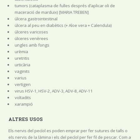
tumors (cataplasma de fulles després d’aplicar oli de
maceració de marduix) [MARIA TREBEN]
úlcera gastrointestinal
úlcera al peu en diabètics (+ Aloe vera + Calendula)
úlceres varicoses
úlceres venèrees
ungles amb fongs
urèmia
uretritis
urticària
vaginits
varius
vertigen
virus HSV-1, HSV-2, ADV-3, ADV-8, ADV-11
voltadits
xarampió
ALTRES USOS
Els nervis del pecíol es poden emprar per fer sutures de talls o
els nervis de la làmina i els del pecíol per fer fil de pescar. Com a