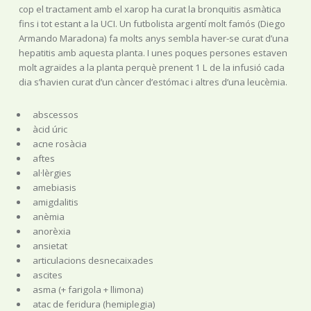
cop el tractament amb el xarop ha curat la bronquitis asmàtica
fins i tot estant a la UCI. Un futbolista argentí molt famós (Diego
Armando Maradona) fa molts anys sembla haver-se curat d’una
hepatitis amb aquesta planta. I unes poques persones estaven
molt agraïdes a la planta perquè prenent 1 L de la infusió cada
dia s’havien curat d’un càncer d’estómac i altres d’una leucèmia.
abscessos
àcid úric
acne rosàcia
aftes
al·lèrgies
amebiasis
amigdalitis
anèmia
anorèxia
ansietat
articulacions desnecaixades
ascites
asma (+ farigola + llimona)
atac de feridura (hemiplegia)