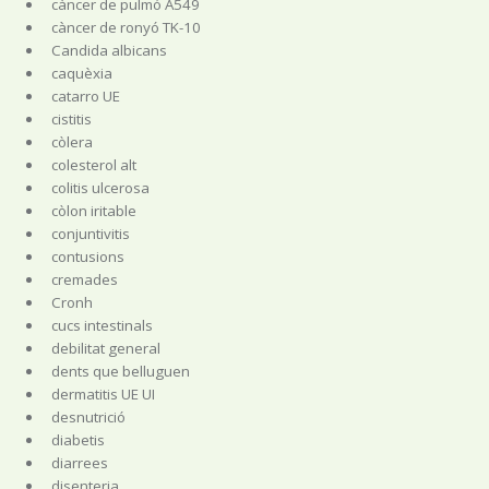
càncer de pulmó A549
càncer de ronyó TK-10
Candida albicans
caquèxia
catarro UE
cistitis
còlera
colesterol alt
colitis ulcerosa
còlon iritable
conjuntivitis
contusions
cremades
Cronh
cucs intestinals
debilitat general
dents que belluguen
dermatitis UE UI
desnutrició
diabetis
diarrees
disenteria