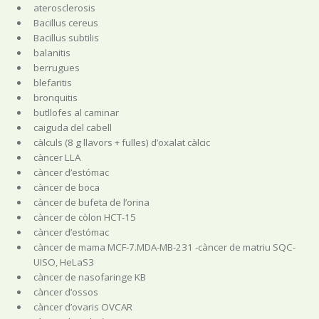
aterosclerosis
Bacillus cereus
Bacillus subtilis
balanitis
berrugues
blefaritis
bronquitis
butllofes al caminar
caiguda del cabell
càlculs (8 g llavors + fulles) d’oxalat càlcic
càncer LLA
càncer d’estómac
càncer de boca
càncer de bufeta de l’orina
càncer de còlon HCT-15
càncer d’estómac
càncer de mama MCF-7.MDA-MB-231 -càncer de matriu SQC-
UISO, HeLaS3
càncer de nasofaringe KB
càncer d’ossos
càncer d’ovaris OVCAR