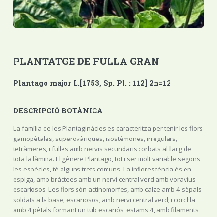
PLANTATGE DE FULLA GRAN
Plantago major L.[1753, Sp. Pl. : 112] 2n=12
DESCRIPCIÓ BOTÀNICA
La família de les Plantaginàcies es caracteritza per tenir les flors
gamopètales, superovàriques, isostèmones, irregulars,
tetràmeres, i fulles amb nervis secundaris corbats al llarg de
tota la làmina. El gènere Plantago, tot i ser molt variable segons
les espècies, té alguns trets comuns. La inflorescència és en
espiga, amb bràctees amb un nervi central verd amb voravius
escariosos. Les flors són actinomorfes, amb calze amb 4 sèpals
soldats a la base, escariosos, amb nervi central verd; i corol·la
amb 4 pètals formant un tub escariós; estams 4, amb filaments