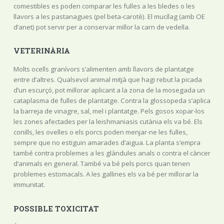
comestibles es poden comparar les fulles a les bledes o les
llavors a les pastanagues (pel beta-carotè). El mucílag (amb OE
d’anet) pot servir per a conservar millor la carn de vedella.
VETERINÀRIA
Molts ocells granívors s’alimenten amb llavors de plantatge
entre d’altres. Qualsevol animal mitjà que hagi rebut la picada
d’un escurçó, pot millorar aplicant a la zona de la mosegada un
cataplasma de fulles de plantatge. Contra la glossopeda s’aplica
la barreja de vinagre, sal, mel i plantatge. Pels gosos xopar-los
les zones afectades per la leishmaniasis cutània els va bé. Els
conills, les ovelles o els porcs poden menjar-ne les fulles,
sempre que no estiguin amarades d’aigua. La planta s’empra
també contra problemes a les glàndules anals o contra el càncer
d’animals en general. També va bé pels porcs quan tenen
problemes estomacals. A les gallines els va bé per millorar la
immunitat.
POSSIBLE TOXICITAT