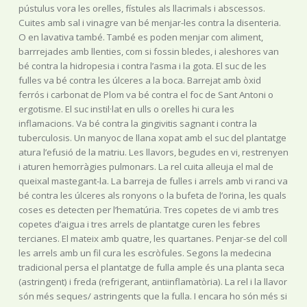
pústulus vora les orelles, fístules als llacrimals i abscessos.
Cuites amb sal i vinagre van bé menjar-les contra la disenteria.
O en lavativa també. També es poden menjar com aliment,
barrrejades amb llenties, com si fossin bledes, i aleshores van
bé contra la hidropesia i contra l’asma i la gota. El suc de les
fulles va bé contra les úlceres a la boca. Barrejat amb òxid
ferrós i carbonat de Plom va bé contra el foc de Sant Antoni o
ergotisme. El suc instil·lat en ulls o orelles hi cura les
inflamacions. Va bé contra la gingivitis sagnant i contra la
tuberculosis. Un manyoc de llana xopat amb el suc del plantatge
atura l’efusió de la matriu. Les llavors, begudes en vi, restrenyen
i aturen hemorràgies pulmonars. La rel cuita alleuja el mal de
queixal mastegant-la. La barreja de fulles i arrels amb vi ranci va
bé contra les úlceres als ronyons o la bufeta de l’orina, les quals
coses es detecten per l’hematúria. Tres copetes de vi amb tres
copetes d’aigua i tres arrels de plantatge curen les febres
tercianes. El mateix amb quatre, les quartanes. Penjar-se del coll
les arrels amb un fil cura les escròfules. Segons la medecina
tradicional persa el plantatge de fulla ample és una planta seca
(astringent) i freda (refrigerant, antiinflamatòria). La rel i la llavor
són més seques/ astringents que la fulla. I encara ho són més si