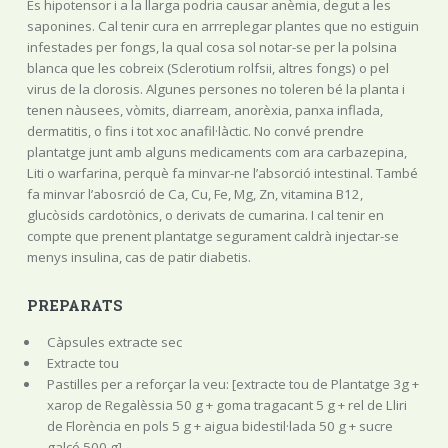
És hipotensor i a la llarga podria causar anèmia, degut a les
saponines. Cal tenir cura en arrreplegar plantes que no estiguin
infestades per fongs, la qual cosa sol notar-se per la polsina
blanca que les cobreix (Sclerotium rolfsii, altres fongs) o pel
virus de la clorosis. Algunes persones no toleren bé la planta i
tenen nàusees, vòmits, diarream, anorèxia, panxa inflada,
dermatitis, o fins i tot xoc anafil·làctic. No convé prendre
plantatge junt amb alguns medicaments com ara carbazepina,
Liti o warfarina, perquè fa minvar-ne l’absorció intestinal. També
fa minvar l’abosrció de Ca, Cu, Fe, Mg, Zn, vitamina B12,
glucòsids cardotònics, o derivats de cumarina. I cal tenir en
compte que prenent plantatge segurament caldrà injectar-se
menys insulina, cas de patir diabetis.
PREPARATS
Càpsules extracte sec
Extracte tou
Pastilles per a reforçar la veu: [extracte tou de Plantatge 3g +
xarop de Regalèssia 50 g + goma tragacant 5 g + rel de Lliri
de Florència en pols 5 g + aigua bidestil·lada 50 g + sucre
galcé 500 g]