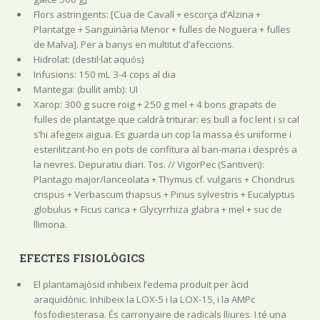
Flors astringents: [Cua de Cavall + escorça d’Alzina +
Plantatge + Sanguinària Menor + fulles de Noguera + fulles
de Malva]. Per a banys en multitut d’afeccions.
Hidrolat: (destil·lat aquós)
Infusions: 150 mL 3-4 cops al dia
Mantega: (bullit amb): UI
Xarop: 300 g sucre roig + 250 g mel + 4 bons grapats de
fulles de plantatge que caldrà triturar: es bull a foc lent i si cal
s’hi afegeix aigua. Es guarda un cop la massa és uniforme i
esterilitzant-ho en pots de confitura al ban-maria i després a
la nevres. Depuratiu diari. Tos. // VigorPec (Santiveri):
Plantago major/lanceolata + Thymus cf. vulgaris + Chondrus
crispus + Verbascum thapsus + Pinus sylvestris + Eucalyptus
globulus + Ficus carica + Glycyrrhiza glabra + mel + suc de
llimona.
EFECTES FISIOLÒGICS
El plantamajòsid inhibeix l’edema produit per àcid
araquidònic. Inhibeix la LOX-5 i la LOX-15, i la AMPc
fosfodiesterasa. És carronyaire de radicals lliures. I té una