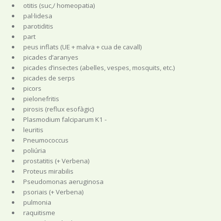
otitis (suc,/ homeopatia)
pal·lidesa
parotiditis
part
peus inflats (UE + malva + cua de cavall)
picades d’aranyes
picades d’insectes (abelles, vespes, mosquits, etc.)
picades de serps
picors
pielonefritis
pirosis (reflux esofàgic)
Plasmodium falciparum K1 -
leuritis
Pneumococcus
poliúria
prostatitis (+ Verbena)
Proteus mirabilis
Pseudomonas aeruginosa
psoriais (+ Verbena)
pulmonia
raquitisme