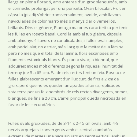
llargs en plena floració, amb anteres d’un groc blanquinós, amb
el connectiu prolongat per una punxeta. Ovari bilocular. Fruit en
càpsula (pixidi) s’obrint transversalment, ovoide, amb llavors
naviculades de color marró més o menys clar o vermellós,
brillants. Dins el gènere, Plantago major es caracteritza per tenir
les fulles en rosetó basal. Corol·la amb el tub glabre, càpsula
amb almenys 4 llavors no canaliculades, i fulles ovals amples,
amb pecíol alat, no estriat, més llarg que la meitat de la làmina
però no més que el total de la làmina, flors escarioses amb
filaments estaminals blancs. És planta vivaç, o biennal, que
adquireix mides molt diferents segons la riquesa i humitat del
terreny (de 5 a 65 cm). Pa de rels rectes fent un feix. Rosetó de
fulles glabrescents emergint d’un lluc curt, de fins a 2 cm de
gruix, però que no es queden arrapades al terra, replicades
sota terra per un feix nombrós de rels rectes divergents, primes,
blanques, de fins a 20 cm. L’arrel principal queda necrosada en
favor de les secundàries.
Fulles ovals gruixudes, de de 3-14 x 2-45 cm ovals, amb 4-8
nervis arquejats i convergents amb el central a ambdós
extrems, de marges una mica sinuats en sentit vertical, amb un