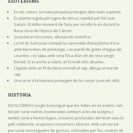
ESOTERISME
En els cotxes, la mata penjada protegeix dels mals esperits.
És planta regida pel signe de Venus i també pel Sol i per
Saturn. El millor moment de l’any per recollir-lo és durant la
lluna nova de l’època de Càncer.
Guardat en bossetes, allunya els maleficis.
La nit de Sant Joan s’omple la canonada d’una ploma d’oca
amb llavoretes de plantatge, i un parell de gotes d’aigua de
Lourdes, i es tapa amb cera fosa d’un ciri de cera verge
beneït. Si es porta a sobre, et fa molt més atractiu.
Lligada amb un fil de llana vermell al cap, alleuja el mal de
cap.
Una arrel a la butxaca protegeix de les serps (com els alls).
HISTÒRIA
DIOSCÒRIDES (segle I) escrigué que les fulles en ús extern, van
bé per curar nafres inveterades similars a les de la lepra, i
també contra hemorràgies, erosions profundes del teixit sota la
pell, carbuncle, erupcions nocturnes i úlceres. Amb sal van bé
per curar mossegades de gossos, cremades per foc, costres de