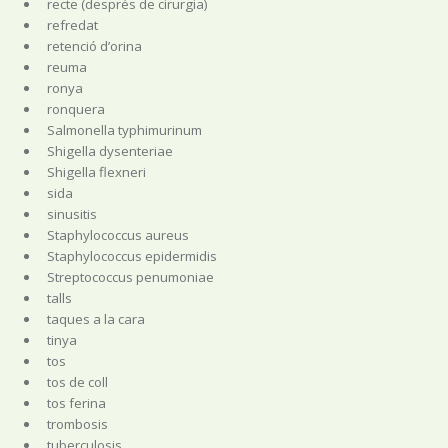
recte (després de cirurgia)
refredat
retenció d’orina
reuma
ronya
ronquera
Salmonella typhimurinum
Shigella dysenteriae
Shigella flexneri
sida
sinusitis
Staphylococcus aureus
Staphylococcus epidermidis
Streptococcus penumoniae
talls
taques a la cara
tinya
tos
tos de coll
tos ferina
trombosis
tuberculosis