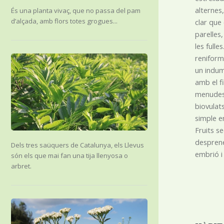
alternes
És una planta vivaç, que no passa del pam
d’alçada, amb flors totes grogues...
clar que 
parelles
les full
reniform
un indum
amb el f
menudes 
biovulat
simple e
Fruits se
desprene
Dels tres saüquers de Catalunya, els Llevus
embrió i 
són els que mai fan una tija llenyosa o
arbret.