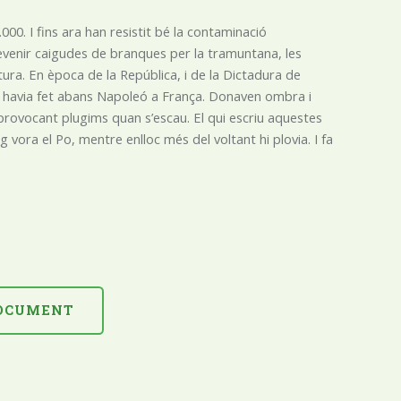
000. I fins ara han resistit bé la contaminació
evenir caigudes de branques per la tramuntana, les
ura. En època de la República, i de la Dictadura de
m havia fet abans Napoleó a França. Donaven ombra i
r provocant plugims quan s’escau. El qui escriu aquestes
 vora el Po, mentre enlloc més del voltant hi plovia. I fa
DOCUMENT