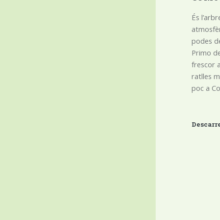
És l’arbr
atmosfèr
podes de
Primo de
frescor 
ratlles 
poc a Co
Descarr