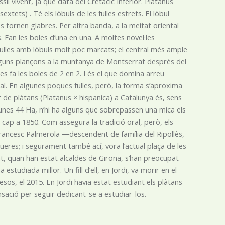
 vivent, ja que data del Cretàcic Inferior. Platanus
sextets) . Té els lòbuls de les fulles estrets. El lòbul
es tornen glabres. Per altra banda, a la meitat oriental
. Fan les boles d’una en una. A moltes novel·les
ulles amb lòbuls molt poc marcats; el central més ample
alguns plançons a la muntanya de Montserrat després del
 fa les boles de 2 en 2. I és el que domina arreu
ral. En algunes poques fulles, però, la forma s’aproxima
r de plàtans (Platanus × hispanica) a Catalunya és, sens
 unes 44 Ha, n’hi ha alguns que sobrepassen una mica els
cap a 1850. Com assegura la tradició oral, però, els
rancesc Palmerola ―descendent de família del Ripollès,
gueres; i segurament també ací, vora l’actual plaça de les
, quan han estat alcaldes de Girona, s’han preocupat
studiada millor. Un fill d’ell, en Jordi, va morir en el
esos, el 2015. En Jordi havia estat estudiant els plàtans
ació per seguir dedicant-se a estudiar-los.