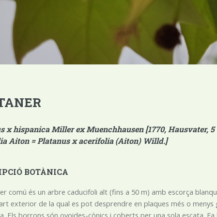
TANER
s x hispanica Miller ex Muenchhausen [1770, Hausvater, 5 : 2
ia Aiton = Platanus x acerifolia (Aiton) Willd.]
IPCIÓ BOTÀNICA
ner comú és un arbre caducifoli alt (fins a 50 m) amb escorça bl
a part exterior de la qual es pot desprendre en plaques més o menys
da. Els borrons són ovoides-cònics i coberts per una sola escata. Fa