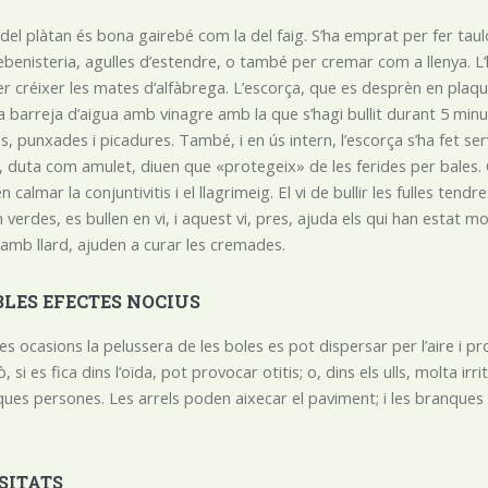
 del plàtan és bona gairebé com la del faig. S’ha emprat per fer tau
ebenisteria, agulles d’estendre, o també per cremar com a llenya. L
er créixer les mates d’alfàbrega. L’escorça, que es desprèn en plaqu
la barreja d’aigua amb vinagre amb la que s’hagi bullit durant 5 m
, punxades i picadures. També, i en ús intern, l’escorça s’ha fet serv
a, duta com amulet, diuen que «protegeix» de les ferides per bales. 
n calmar la conjuntivitis i el llagrimeig. El vi de bullir les fulles te
 verdes, es bullen en vi, i aquest vi, pres, ajuda els qui han estat
amb llard, ajuden a curar les cremades.
BLES EFECTES NOCIUS
es ocasions la pelussera de les boles es pot dispersar per l’aire i pr
ò, si es fica dins l’oïda, pot provocar otitis; o, dins els ulls, molta irr
ues persones. Les arrels poden aixecar el paviment; i les branque
SITATS