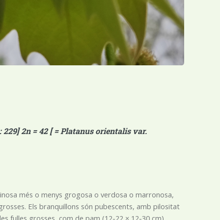
29] 2n = 42 [ = Platanus orientalis var.
anquinosa més o menys grogosa o verdosa o marronosa,
 grosses. Els branquillons són pubescents, amb pilositat
 les fulles grosses, com de pam (12-22 × 12-30 cm),