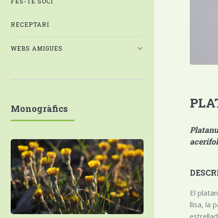
FES-TE SOCI
RECEPTARI
WEBS AMIGUES
PLA
Monogràfics
Platanu
acerifol
DESCR
El plata
llisa, l
estrella