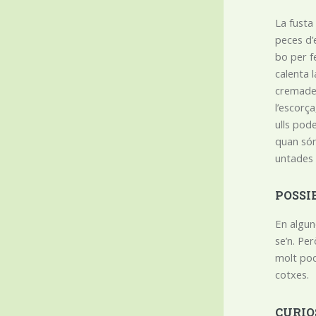
La fusta
peces d’
bo per f
calenta 
cremades
l’escorç
ulls pode
quan són
untades 
POSSI
En algun
se’n. Per
molt poq
cotxes.
CURIO