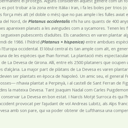
permanent el protegís. Alguns consideren aquest gènere com un fòssil
s es pot trobar a la zona entre Itàlia i Iran, i fa les boles per trios (o 
és força més alt (el doble o més) que no pas ample i les fulles aviat 
a del Nord, de
Platanus occidentalis
n’hi ha uns quants de 400 anys
es apareixen planats a les avingudes com a sycamores. Tenen les f
 i segueixen pubescents d’adultes. Els canadencs en varen plantar 
ndi de 1986. I l’hídrid
(Platanus × hispanica)
entre ambdues espècies
a l’Europa occidental. El lòbul central és tan ample com alt, en gene
lguna de les espècies que l’han format. La plantació més espectacula
a de La Devesa de Girona. Allí, entre els 2500 plataners que ocupen
s d’alçària. La major part de plàtans de La Devesa es varen plantar 
devien ser plantats en època de Napoleó. Un amic seu, el general F
losses― n’havia plantat a Perpinyà, i al castell de Sant Ferran de Fi
dins la mateixa Devesa. Tant Joaquim Nadal com Carles Puigdemont
conservar La Devesa en bon estat. I Narcís Motjé Surroca és qui l’ha e
 accident provocat per l’ajudant de vol Andreas Lubitz, als Alps franc
vesa amb son pare, qui va poder obtenir de Lufthansa una compens