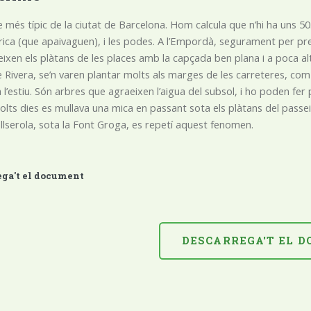
e més típic de la ciutat de Barcelona. Hom calcula que n’hi ha uns 50.
ica (que apaivaguen), i les podes. A l’Empordà, segurament per pr
ixen els plàtans de les places amb la capçada ben plana i a poca alt
 Rivera, se’n varen plantar molts als marges de les carreteres, co
a l’estiu. Són arbres que agraeixen l’aigua del subsol, i ho poden fe
molts dies es mullava una mica en passant sota els plàtans del passeig
llserola, sota la Font Groga, es repetí aquest fenomen.
ega't el document
DESCARREGA'T EL 