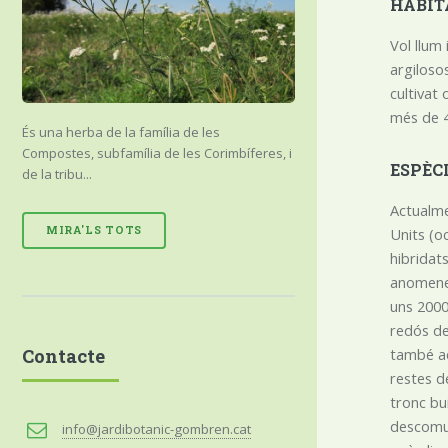
HÀBIT
Vol llum
argiloso
cultivat
més de 4
És una herba de la família de les
Compostes, subfamília de les Corimbíferes, i
ESPÈC
de la tribu...
Actualme
MIRA'LS TOTS
Units (oc
hibridat
anomenem
uns 2000
redós del
Contacte
també aqu
restes de
tronc bu
descomun
info@jardibotanic-gombren.cat