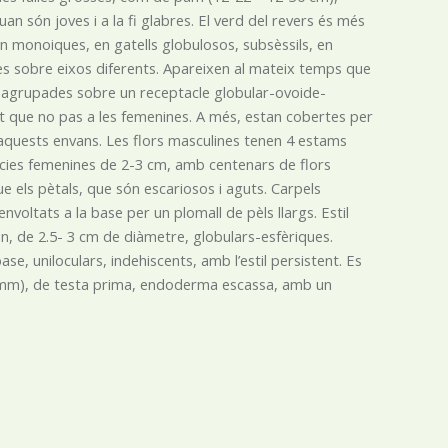
n són joves i a la fi glabres. El verd del revers és més
 són monoiques, en gatells globulosos, subsèssils, en
lles sobre eixos diferents. Apareixen al mateix temps que
nes agrupades sobre un receptacle globular-ovoide-
 que no pas a les femenines. A més, estan cobertes per
n aquests envans. Les flors masculines tenen 4 estams
ències femenines de 2-3 cm, amb centenars de flors
ls pètals, que són escariosos i aguts. Carpels
voltats a la base per un plomall de pèls llargs. Estil
en, de 2.5- 3 cm de diàmetre, globulars-esfèriques.
se, uniloculars, indehiscents, amb l’estil persistent. Es
 mm), de testa prima, endoderma escassa, amb un