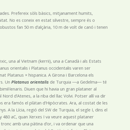
elades. Prefereix sòls bàsics, mitjanament humits,
itat. No es coneix en estat silvestre, sempre és o
robustos fan 50 m d’alçària, 10 m de volt de canó i tenen
, una al Vietnam (kerrii), una a Canadà i als Estats
atanus orientalis i Platanus occidentalis varen ser
at Platanus × hispanica. A Girona i Barcelona els
rs. Un
Platanus orientalis
de Turquia ―a Gedelma― té
mil·lenaris. Diuen que hi havia un gran plataner al
Nord d’Atenes, a la riba del llac Volvi. Potser allí va dir
os era famós el plàtan d’Hipòcrates. Ara, al costat de les
ys. A la Lícia, regió del SW de Turquia, el segle I, dins el
any 480 aC, quan Xerxes I va veure aquest plataner
 tronc amb una pàtina d’or, i va ordenar que una