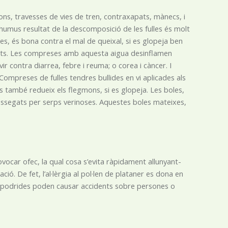
lons, travesses de vies de tren, contraxapats, mànecs, i
’humus resultat de la descomposició de les fulles és molt
es, és bona contra el mal de queixal, si es glopeja ben
inuts. Les compreses amb aquesta aigua desinflamen
ir contra diarrea, febre i reuma; o corea i càncer. I
Compreses de fulles tendres bullides en vi aplicades als
ndres també redueix els flegmons, si es glopeja. Les boles,
 mossegats per serps verinoses. Aquestes boles mateixes,
ovocar ofec, la qual cosa s’evita ràpidament allunyant-
itació. De fet, l’al·lèrgia al pol·len de plataner es dona en
s podrides poden causar accidents sobre persones o