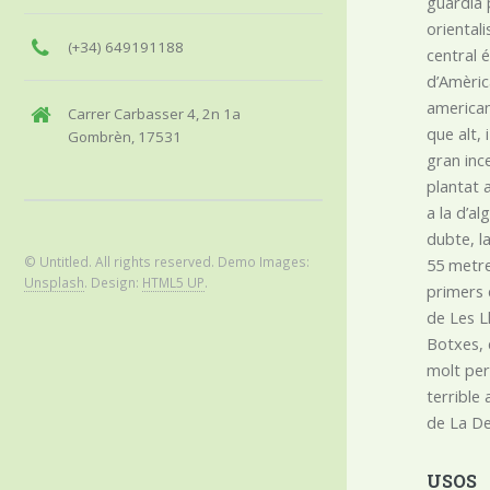
guàrdia 
orientali
(+34) 649191188
central 
d’Amèric
american
Carrer Carbasser 4, 2n 1a
que alt,
Gombrèn, 17531
gran ince
plantat 
a la d’a
dubte, l
© Untitled. All rights reserved. Demo Images:
55 metre
Unsplash
. Design:
HTML5 UP
.
primers 
de Les L
Botxes, 
molt per 
terrible
de La De
USOS