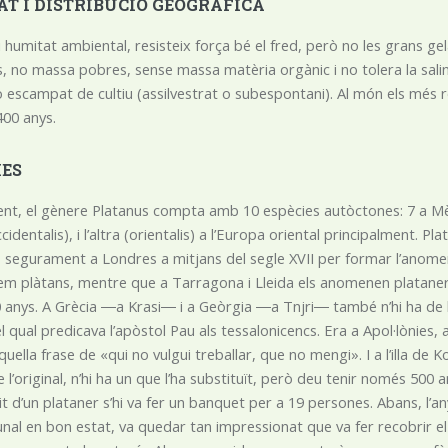
AT I DISTRIBUCIÓ GEOGRÀFICA
 i humitat ambiental, resisteix força bé el fred, però no les grans g
s, no massa pobres, sense massa matèria orgànic i no tolera la salin
 o escampat de cultiu (assilvestrat o subespontani). Al món els més 
00 anys.
IES
nt, el gènere Platanus compta amb 10 espècies autòctones: 7 a Mèxic
cidentalis), i l’altra (orientalis) a l’Europa oriental principalment. Pl
s segurament a Londres a mitjans del segle XVII per formar l’anomen
 plàtans, mentre que a Tarragona i Lleida els anomenen platane
 anys. A Grècia ―a Krasi― i a Geòrgia ―a Tnjri― també n’hi ha de bi
 qual predicava l’apòstol Pau als tessalonicencs. Era a Apol·lònies, al 
ella frase de «qui no vulgui treballar, que no mengi». I a l’illa de K
 l’original, n’hi ha un que l’ha substituït, però deu tenir només 500 an
it d’un plataner s’hi va fer un banquet per a 19 persones. Abans, l’
al en bon estat, va quedar tan impressionat que va fer recobrir el