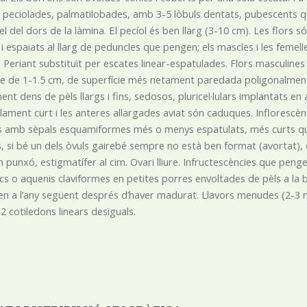
, peciolades, palmatilobades, amb 3-5 lòbuls dentats, pubescents qua
el del dors de la làmina. El pecíol és ben llarg (3-10 cm). Les flors
, i espaiats al llarg de peduncles que pengen; els mascles i les feme
es. Periant substituït per escates linear-espatulades. Flors masculi
e de 1-1.5 cm, de superfície més netament paredada poligonalment
ent dens de pèls llargs i fins, sedosos, pluricel·lulars implantats e
ilament curt i les anteres allargades aviat són caduques. Infloresc
amb sèpals esquamiformes més o menys espatulats, més curts que e
s, si bé un dels òvuls gairebé sempre no està ben format (avortat), en
n punxó, estigmatífer al cim. Ovari lliure. Infructescències que peng
cs o aquenis claviformes en petites porres envoltades de pèls a la ba
n a l’any següent després d’haver madurat. Llavors menudes (2-3
2 cotiledons linears desiguals.