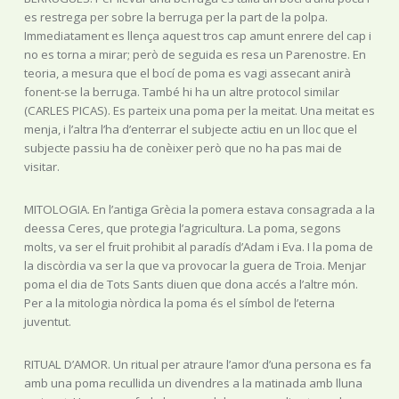
es restrega per sobre la berruga per la part de la polpa.
Immediatament es llença aquest tros cap amunt enrere del cap i
no es torna a mirar; però de seguida es resa un Parenostre. En
teoria, a mesura que el bocí de poma es vagi assecant anirà
fonent-se la berruga. També hi ha un altre protocol similar
(CARLES PICAS). Es parteix una poma per la meitat. Una meitat es
menja, i l’altra l’ha d’enterrar el subjecte actiu en un lloc que el
subjecte passiu ha de conèixer però que no ha pas mai de
visitar.
MITOLOGIA. En l’antiga Grècia la pomera estava consagrada a la
deessa Ceres, que protegia l’agricultura. La poma, segons
molts, va ser el fruit prohibit al paradís d’Adam i Eva. I la poma de
la discòrdia va ser la que va provocar la guera de Troia. Menjar
poma el dia de Tots Sants diuen que dona accés a l’altre món.
Per a la mitologia nòrdica la poma és el símbol de l’eterna
juventut.
RITUAL D’AMOR. Un ritual per atraure l’amor d’una persona es fa
amb una poma recullida un divendres a la matinada amb lluna