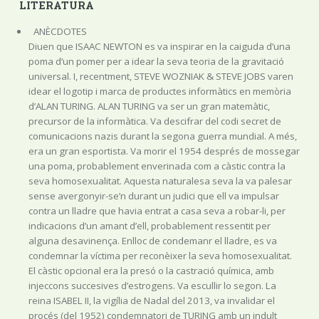
LITERATURA
ANÈCDOTES
Diuen que ISAAC NEWTON es va inspirar en la caiguda d’una
poma d’un pomer per a idear la seva teoria de la gravitació
universal. I, recentment, STEVE WOZNIAK & STEVE JOBS varen
idear el logotip i marca de productes informàtics en memòria
d’ALAN TURING. ALAN TURING va ser un gran matemàtic,
precursor de la informàtica. Va descifrar del codi secret de
comunicacions nazis durant la segona guerra mundial. A més,
era un gran esportista. Va morir el 1954 després de mossegar
una poma, probablement enverinada com a càstic contra la
seva homosexualitat. Aquesta naturalesa seva la va palesar
sense avergonyir-se’n durant un judici que ell va impulsar
contra un lladre que havia entrat a casa seva a robar-li, per
indicacions d’un amant d’ell, probablement ressentit per
alguna desavinença. Enlloc de condemanr el lladre, es va
condemnar la víctima per reconèixer la seva homosexualitat.
El càstic opcional era la presó o la castració química, amb
injeccons succesives d’estrogens. Va escullir lo segon. La
reina ISABEL II, la vigília de Nadal del 2013, va invalidar el
procés (del 1952) condemnatori de TURING amb un indult