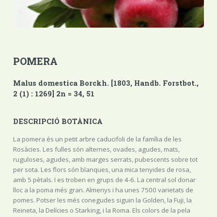
POMERA
Malus domestica Borckh. [1803, Handb. Forstbot.,
2 (1) : 1269] 2n = 34, 51
DESCRIPCIÓ BOTÀNICA
La pomera és un petit arbre caducifoli de la família de les
Rosàcies. Les fulles són alternes, ovades, agudes, mats,
ruguloses, agudes, amb marges serrats, pubescents sobre tot
per sota. Les flors són blanques, una mica tenyides de rosa,
amb 5 pètals. I es troben en grups de 4-6. La central sol donar
lloc a la poma més gran. Almenys i ha unes 7500 varietats de
pomes. Potser les més conegudes siguin la Golden, la Fuji, la
Reineta, la Delícies o Starking, i la Roma. Els colors de la pela