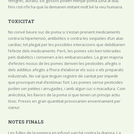
fenigrec, aufals). Els gossos poden menjar poma (una al dia).
Fins i tot n’hi ha que la demanen imitant molt bé la veu humana.
TOXICITAT
No convé beure suc de poma si s’estan prenent medicaments
contra la hipertensió, antibiòtics o contra les seqüeles d’un atac
cardíac; tot plegat per les possibles interaccions que debilitarien
l’efecte dels medicaments. Però, les pomes són ben tolerades
pels diabètics i convenen a les embarassades. La gran majoria
d’efectes nocius de les pomes deriven les pesticides afegits o
dels additius afegits a l’hora d’elaborar els sucs o els preparats
industrials. No val que tinguin registre de sanitat per impedir
que provoquin mal d’estómac fort. Les pomes sense pesticides
poden ser petites i arrugades, i amb algun cuc o macadura. Com
anècdota, les llavors de la poma sí que tenen un principi actiu
tòxic. Preses en gran quantitat provocarien enverinament per
cianur.
NOTES FINALS
Les fulles de la pomera en infusió van bé contra la diarrea. La