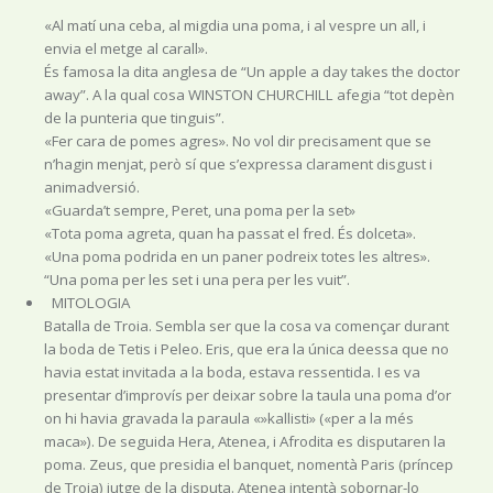
«Al matí una ceba, al migdia una poma, i al vespre un all, i
envia el metge al carall».
És famosa la dita anglesa de “Un apple a day takes the doctor
away”. A la qual cosa WINSTON CHURCHILL afegia “tot depèn
de la punteria que tinguis”.
«Fer cara de pomes agres». No vol dir precisament que se
n’hagin menjat, però sí que s’expressa clarament disgust i
animadversió.
«Guarda’t sempre, Peret, una poma per la set»
«Tota poma agreta, quan ha passat el fred. És dolceta».
«Una poma podrida en un paner podreix totes les altres».
“Una poma per les set i una pera per les vuit”.
MITOLOGIA
Batalla de Troia. Sembla ser que la cosa va començar durant
la boda de Tetis i Peleo. Eris, que era la única deessa que no
havia estat invitada a la boda, estava ressentida. I es va
presentar d’improvís per deixar sobre la taula una poma d’or
on hi havia gravada la paraula «»kallisti» («per a la més
maca»). De seguida Hera, Atenea, i Afrodita es disputaren la
poma. Zeus, que presidia el banquet, nomentà Paris (príncep
de Troia) jutge de la disputa. Atenea intentà sobornar-lo