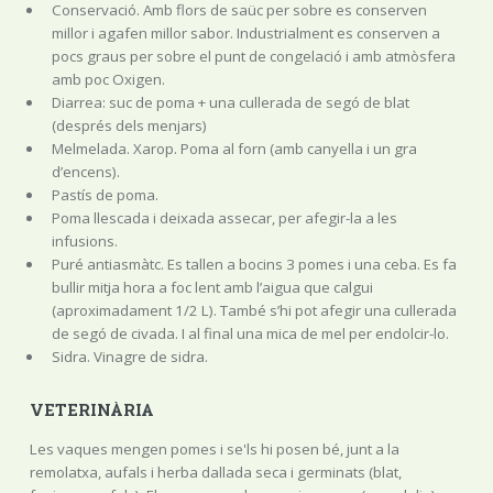
Conservació. Amb flors de saüc per sobre es conserven
millor i agafen millor sabor. Industrialment es conserven a
pocs graus per sobre el punt de congelació i amb atmòsfera
amb poc Oxigen.
Diarrea: suc de poma + una cullerada de segó de blat
(després dels menjars)
Melmelada. Xarop. Poma al forn (amb canyella i un gra
d’encens).
Pastís de poma.
Poma llescada i deixada assecar, per afegir-la a les
infusions.
Puré antiasmàtc. Es tallen a bocins 3 pomes i una ceba. Es fa
bullir mitja hora a foc lent amb l’aigua que calgui
(aproximadament 1/2 L). També s’hi pot afegir una cullerada
de segó de civada. I al final una mica de mel per endolcir-lo.
Sidra. Vinagre de sidra.
VETERINÀRIA
Les vaques mengen pomes i se'ls hi posen bé, junt a la
remolatxa, aufals i herba dallada seca i germinats (blat,