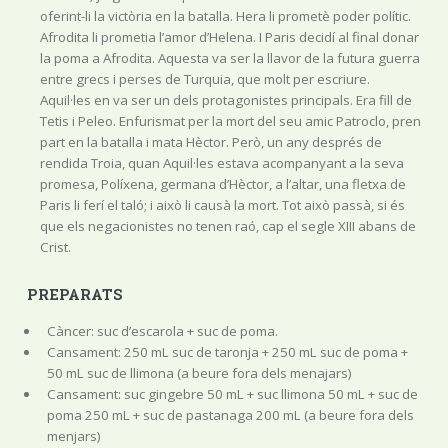
oferint-li la victòria en la batalla. Hera li prometè poder polític.
Afrodita li prometia l’amor d’Helena. I Paris decidí al final donar
la poma a Afrodita. Aquesta va ser la llavor de la futura guerra
entre grecs i perses de Turquia, que molt per escriure.
Aquil·les en va ser un dels protagonistes principals. Era fill de
Tetis i Peleo. Enfurismat per la mort del seu amic Patroclo, pren
part en la batalla i mata Hèctor. Però, un any després de
rendida Troia, quan Aquil·les estava acompanyant a la seva
promesa, Políxena, germana d’Hèctor, a l’altar, una fletxa de
Paris li ferí el taló; i això li causà la mort. Tot això passà, si és
que els negacionistes no tenen raó, cap el segle XIII abans de
Crist.
PREPARATS
Càncer: suc d’escarola + suc de poma.
Cansament: 250 mL suc de taronja + 250 mL suc de poma +
50 mL suc de llimona (a beure fora dels menajars)
Cansament: suc gingebre 50 mL + suc llimona 50 mL + suc de
poma 250 mL + suc de pastanaga 200 mL (a beure fora dels
menjars)