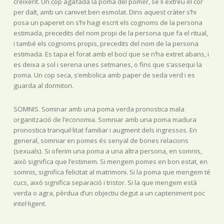
creixent. Un cop agafada la poma del pomer, se li extreu el cor
per dalt, amb un canivet ben esmolat. Dins aquest cràter s’hi
posa un paperet on s’hi hagi escrit els cognoms de la persona
estimada, precedits del nom propi de la persona que fa el ritual,
i també els cognoms propis, precedits del nom de la persona
estimada. Es tapa el forat amb el bocí que se n’ha extret abans, i
es deixa a sol i serena unes setmanes, o fins que s’assequi la
poma. Un cop seca, s’embolica amb paper de seda verd i es
guarda al dormitori.
SOMNIS. Sominar amb una poma verda pronostica mala
organització de l’economia. Somniar amb una poma madura
pronostica tranquil·litat familiar i augment dels ingressos. En
general, somniar en pomes és senyal de bones relacions
(sexuals). Si oferim una poma a una altra persona, en somnis,
això significa que l’estimem. Si mengem pomes en bon estat, en
somnis, significa felicitat al matrimoni. Si la poma que mengem té
cucs, això significa separació i tristor. Si la que mengem està
verda o agra, pèrdua d’un objectiu degut a un capteniment poc
intel·ligent.