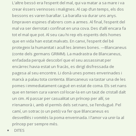
L’altre bessó era l’esperit del mal, qui va matar a sa mare i va
crear éssers verinoses i malignes. Al cap d’un temps, els dos
bessons es varen barallar. La baralla va durar uns anys.
Empraven espines d’abrers com a armes. Al final, l’esperit del
mal va ser derrotat i confinat en una cova. Des d’allí encara fa
tot el mal que pot. Al seu cau hi rep els esperits dels homes
que en vida han estat malvats. En canvi, l’esperit del bé
protegeix la humanitat i acull les ànimes bones. —Blancaneus
(conte dels germans GRIMM). La madrastra de Blancaneus,
enfadada perquè descobrí que el seu assassinat per
encàrrec havia estat un fracàs, es dirigí disfressada de
pagesa al seu encontre. Li donà unes pomes enverinades i
marxà a palau tota contenta. Blancaneus va tastar una de les
pomes i immediatament caigué en estat de coma. Els set nans
que en tenien cura varen col·locar-la en un taüt de cristall dalt
un cim. Al passar per casualitat un príncep per allí, se
n’enamorà i, amb el permís dels set nans, se l’endugué. Pel
camí, un sotrac (o un petó) va fer que Blancaneus es
desvetllés i vomités la poma enverinada. I l’amor va unir-la al
príncep per sempre més.
DITES