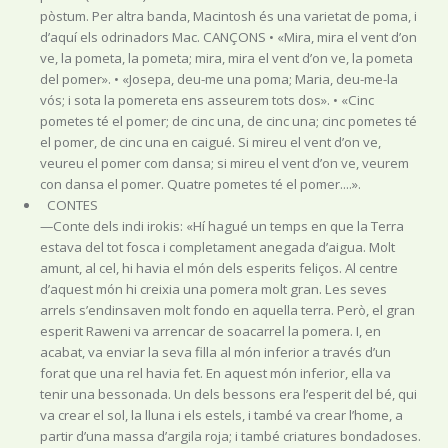
pòstum. Per altra banda, Macintosh és una varietat de poma, i
d’aquí els odrinadors Mac. CANÇONS • «Mira, mira el vent d’on
ve, la pometa, la pometa; mira, mira el vent d’on ve, la pometa
del pomer». • «Josepa, deu-me una poma; Maria, deu-me-la
vós; i sota la pomereta ens asseurem tots dos». • «Cinc
pometes té el pomer; de cinc una, de cinc una; cinc pometes té
el pomer, de cinc una en caigué. Si mireu el vent d’on ve,
veureu el pomer com dansa; si mireu el vent d’on ve, veurem
con dansa el pomer. Quatre pometes té el pomer....».
CONTES
—Conte dels indi irokis: «Hí hagué un temps en que la Terra
estava del tot fosca i completament anegada d’aigua. Molt
amunt, al cel, hi havia el món dels esperits feliços. Al centre
d’aquest món hi creixia una pomera molt gran. Les seves
arrels s’endinsaven molt fondo en aquella terra. Però, el gran
esperit Raweni va arrencar de soacarrel la pomera. I, en
acabat, va enviar la seva filla al món inferior a través d’un
forat que una rel havia fet. En aquest món inferior, ella va
tenir una bessonada. Un dels bessons era l’esperit del bé, qui
va crear el sol, la lluna i els estels, i també va crear l’home, a
partir d’una massa d’argila roja; i també criatures bondadoses.