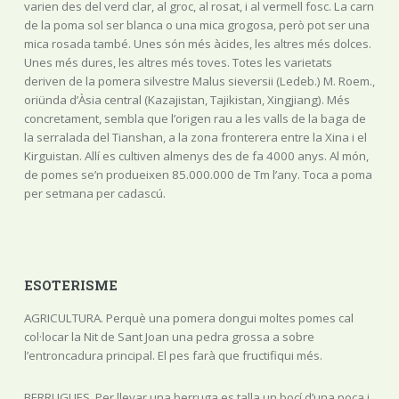
varien des del verd clar, al groc, al rosat, i al vermell fosc. La carn
de la poma sol ser blanca o una mica grogosa, però pot ser una
mica rosada també. Unes són més àcides, les altres més dolces.
Unes més dures, les altres més toves. Totes les varietats
deriven de la pomera silvestre Malus sieversii (Ledeb.) M. Roem.,
oriünda d’Àsia central (Kazajistan, Tajikistan, Xingjiang). Més
concretament, sembla que l’origen rau a les valls de la baga de
la serralada del Tianshan, a la zona fronterera entre la Xina i el
Kirguistan. Allí es cultiven almenys des de fa 4000 anys. Al món,
de pomes se’n produeixen 85.000.000 de Tm l’any. Toca a poma
per setmana per cadascú.
ESOTERISME
AGRICULTURA. Perquè una pomera dongui moltes pomes cal
col·locar la Nit de Sant Joan una pedra grossa a sobre
l’entroncadura principal. El pes farà que fructifiqui més.
BERRUGUES. Per llevar una berruga es talla un bocí d’una poca i