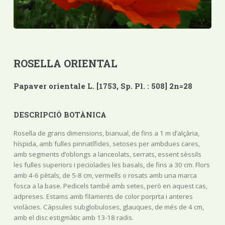
ROSELLA ORIENTAL
Papaver orientale L. [1753, Sp. Pl. : 508] 2n=28
DESCRIPCIÓ BOTÀNICA
Rosella de grans dimensions, bianual, de fins a 1 m d’alçària,
híspida, amb fulles pinnatífides, setoses per ambdues cares,
amb segments d’oblongs a lanceolats, serrats, essent sèssils
les fulles superiors i peciolades les basals, de fins a 30 cm. Flors
amb 4-6 pètals, de 5-8 cm, vermells o rosats amb una marca
fosca a la base. Pedicels també amb setes, però en aquest cas,
adpreses. Estams amb filaments de color porprta i anteres
violàcies. Càpsules subglobuloses, glauques, de més de 4 cm,
amb el disc estigmàtic amb 13-18 radis.