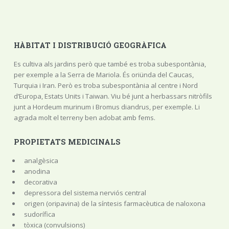
HÀBITAT I DISTRIBUCIÓ GEOGRÀFICA
Es cultiva als jardins però que també es troba subespontània,
per exemple a la Serra de Mariola. És oriünda del Caucas,
Turquia i Iran. Però es troba subespontània al centre i Nord
d’Europa, Estats Units i Taiwan. Viu bé junt a herbassars nitròfils
junt a Hordeum murinum i Bromus diandrus, per exemple. Li
agrada molt el terreny ben adobat amb fems.
PROPIETATS MEDICINALS
analgèsica
anodina
decorativa
depressora del sistema nerviós central
origen (oripavina) de la síntesis farmacèutica de naloxona
sudorífica
tòxica (convulsions)