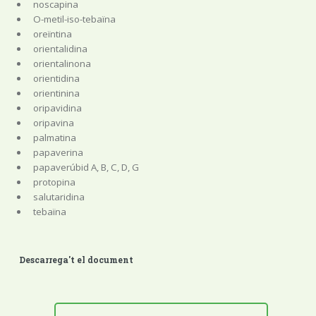
noscapina
O-metil-iso-tebaïna
oreïntina
orientalidina
orientalinona
orientidina
orientinina
oripavidina
oripavina
palmatina
papaverina
papaverúbid A, B, C, D, G
protopina
salutaridina
tebaïna
Descarrega't el document