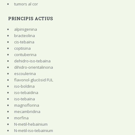
tumors al cor
PRINCIPIS ACTIUS
alpinigenina
bracteolina
cis-tebaïna
coptisina
corituberina
dehidro-iso-tebaïna
dihidro-orientalinona
escoulerina
flavonol-glucòsid FUL
iso-boldina
iso-tebaïdina
iso-tebaïna
magnoflorina
mecambridina
morfina
N-metil-hebaïnium
N-metil-iso-tebaïnium