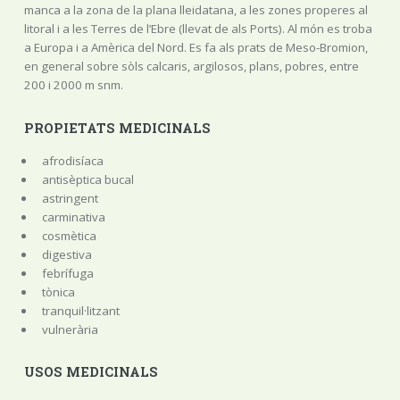
manca a la zona de la plana lleidatana, a les zones properes al
litoral i a les Terres de l’Ebre (llevat de als Ports). Al món es troba
a Europa i a Amèrica del Nord. Es fa als prats de Meso-Bromion,
en general sobre sòls calcaris, argilosos, plans, pobres, entre
200 i 2000 m snm.
PROPIETATS MEDICINALS
afrodisíaca
antisèptica bucal
astringent
carminativa
cosmètica
digestiva
febrífuga
tònica
tranquil·litzant
vulnerària
USOS MEDICINALS