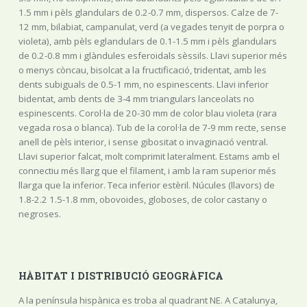
1.5 mm i pèls glandulars de 0.2-0.7 mm, dispersos. Calze de 7-
12 mm, bilabiat, campanulat, verd (a vegades tenyit de porpra o
violeta), amb pèls eglandulars de 0.1-1.5 mm i pèls glandulars
de 0.2-0.8 mm i glàndules esferoidals sèssils. Llavi superior més
o menys còncau, bisolcat a la fructificació, tridentat, amb les
dents subiguals de 0.5-1 mm, no espinescents. Llavi inferior
bidentat, amb dents de 3-4 mm triangulars lanceolats no
espinescents. Corol·la de 20-30 mm de color blau violeta (rara
vegada rosa o blanca). Tub de la corol·la de 7-9 mm recte, sense
anell de pèls interior, i sense gibositat o invaginació ventral.
Llavi superior falcat, molt comprimit lateralment. Estams amb el
connectiu més llarg que el filament, i amb la ram superior més
llarga que la inferior. Teca inferior estèril. Núcules (llavors) de
1.8-2.2 1.5-1.8 mm, obovoides, globoses, de color castany o
negroses.
HÀBITAT I DISTRIBUCIÓ GEOGRÀFICA
A la península hispànica es troba al quadrant NE. A Catalunya,