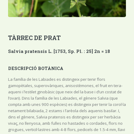
TÀRREC DE PRAT
Salvia pratensis L. [1753, Sp. Pl. : 25] 2n = 18
DESCRIPCIÓ BOTÀNICA
La família de les Labiades es distingeix per tenir flors
gamopètales, superovàriques, anisostèmones, el fruit en tera-
aqueni i l’estilet ginobàsic (que neix del la base i d’un costat de
l’ovari). Dins la família de les Labiades, el gènere Salvia (que
compta amb unes 900 espècies) es distingeix per tenir la corol·la
netament bilabiada, 2 estams i l’arèola dels aquenis basilar. I,
dins el gènere, Salvia pratensis es distingeix per ser herbàcia
vivaç, no llenyosa, amb fulles no hastades o cordades, flors no
grogues, verticil·lastres amb 4-8 flors, pedicels de 1.5-4 mm, llavi