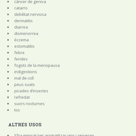
càncer de geniva
catarro
debilitat nerviosa
dermatitis
diarrea
dismenorrea
èczema
estomatitis
febre
ferides
fogots de la menopausa
indigestions
mal de coll
peus suats
picades d’insectes
refredat
suors nocturnes
tos
ALTRES USOS
S’ha emprat per aromatitzar vins i cerveses.