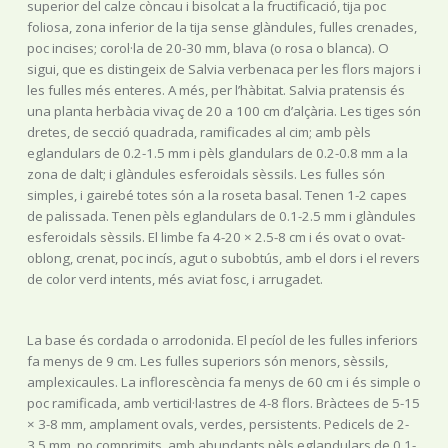
superior del calze còncau i bisolcat a la fructificació, tija poc
foliosa, zona inferior de la tija sense glàndules, fulles crenades,
poc incises; corol·la de 20-30 mm, blava (o rosa o blanca). O
sigui, que es distingeix de Salvia verbenaca per les flors majors i
les fulles més enteres. A més, per l’hàbitat. Salvia pratensis és
una planta herbàcia vivaç de 20 a 100 cm d’alçària. Les tiges són
dretes, de secció quadrada, ramificades al cim; amb pèls
eglandulars de 0.2-1.5 mm i pèls glandulars de 0.2-0.8 mm a la
zona de dalt; i glàndules esferoidals sèssils. Les fulles són
simples, i gairebé totes són a la roseta basal. Tenen 1-2 capes
de palissada. Tenen pèls eglandulars de 0.1-2.5 mm i glàndules
esferoidals sèssils. El limbe fa 4-20 × 2.5-8 cm i és ovat o ovat-
oblong, crenat, poc incís, agut o subobtús, amb el dors i el revers
de color verd intents, més aviat fosc, i arrugadet.
La base és cordada o arrodonida. El pecíol de les fulles inferiors
fa menys de 9 cm. Les fulles superiors són menors, sèssils,
amplexicaules. La inflorescència fa menys de 60 cm i és simple o
poc ramificada, amb verticil·lastres de 4-8 flors. Bràctees de 5-15
× 3-8 mm, amplament ovals, verdes, persistents. Pedicels de 2-
3.5 mm, no comprimits, amb abundants pèls eglandulars de 0.1-