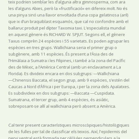
teix podrien semblar les d’alguna altra gimnosperma, com ara
les d’alguns Abies, però la «fructificació» en difereix molt. No és
una pinya sinó una llavor envoltada d’una copa gelatinosa (aril)
que ix d’un braquiblast esquamós, que cal no confondre amb el
ballaruc produït pel dípter Taxomia taxi. L’especialista mundial
en aquest gènere és RICHARD W. SPJUT. Segons ell, el gènere
Taxus comprèn 24 espècies i 55 varietats. Es poden agrupar les
espècies en tres grups. Wallichiana seria el primer grup o
subgènere, amb 11 espècies. És present a l’Àsia des de
l’Himàlaia a Sumatra i les Filipines, i també a la zona del Pacífic
des de Mèxic, a l’Amèrica Central (amb un enclavament a La
Florida). Es divideix encara en dos subgrups: ―Wallichiana
―Chinensis Baccata, el segon grup, amb 9 espècies, s’estén del
Caucas a Nord d’Àfrica i per Europa, i per la zona dels Apalatxes.
Es subdivideix en dos subgrups: ―Baccata ―Cuspidata.
Sumatrana, el tercer grup, amb 4 espècies, és asiàtic,
sobreposant-se allí al wallichiana però absent a Amèrica.
Cal tenir present característiques microscòpiques/histològiques
de les fulles per tal de classificar els teixos. Així, l'epidermis del
nervi ventral està formada per cèl·lules perpendiculars a la