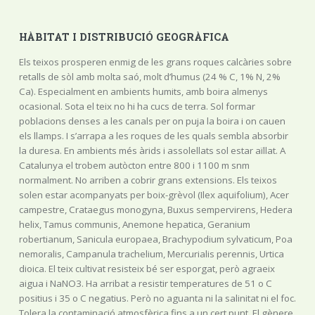
HÀBITAT I DISTRIBUCIÓ GEOGRÀFICA
Els teixos prosperen enmig de les grans roques calcàries sobre
retalls de sòl amb molta saó, molt d’humus (24 % C, 1% N, 2%
Ca). Especialment en ambients humits, amb boira almenys
ocasional. Sota el teix no hi ha cucs de terra. Sol formar
poblacions denses a les canals per on puja la boira i on cauen
els llamps. I s’arrapa a les roques de les quals sembla absorbir
la duresa. En ambients més àrids i assolellats sol estar aïllat. A
Catalunya el trobem autòcton entre 800 i 1100 m snm
normalment. No arriben a cobrir grans extensions. Els teixos
solen estar acompanyats per boix-grèvol (Ilex aquifolium), Acer
campestre, Crataegus monogyna, Buxus sempervirens, Hedera
helix, Tamus communis, Anemone hepatica, Geranium
robertianum, Sanicula europaea, Brachypodium sylvaticum, Poa
nemoralis, Campanula trachelium, Mercurialis perennis, Urtica
dioica. El teix cultivat resisteix bé ser esporgat, però agraeix
aigua i NaNO3. Ha arribat a resistir temperatures de 51 o C
positius i 35 o C negatius. Però no aguanta ni la salinitat ni el foc.
Tolera la contaminació atmosfèrica fins a un cert punt. El gènere