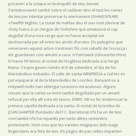
posaven a la solapa un branquilló de teix, beneït.
S’entatxonaven també sobre el cadàver dins el taüt les rames
de teix per intentar preservar-lo eternament (SHAKESPEARE
«Twelfth Night»). La ciutat de Halifax deu el seu nom (derivat de
«holy hair») a un clergue de Yorkshire que entatxonà el cap
degollat d’una noia verge que no havia acceptat ser
deshonrada per ell entre les arrels d’un teix. Els pelegrins que
veneraven aquest arbre n’extreien fils com cabells de l'escorça i
els guardaven com amulet a casa. A Painswick (Gloucertershire)
hi havia 99 teixos al costat de l’església dedicada a la Verge
Maria. S’esporgaven només el 8 de setembre, el dia de les
Marededéus trobades. El culte de santa WINIFREDA a Gal·les es
pot equiparar al de la Marededéu de Lourdes. Banyant-se a
Holywell molts han obtingut curacions miraculoses. Alguns
creuen que la santa va morir també degollada per un amant
refusat per ella allí sota els teixos. ENRIC VIII va fer enderrocar la
primera capella dedicada a la santa. Al costat de la tomba de
JOAN GAMPER (fundador del F.C. Barcelona) n’hi ha un de teix,
com també n’hi ha repartits per tants altres cementiris
protestants. Hom creu que les varetes màgiques dels mags
llegendaris era feta de teix. Els jutges de pau celtes impartien