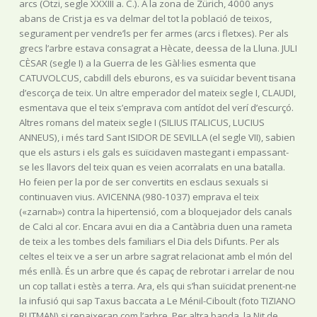
arcs (Ötzi, segle XXXIII a. C.). A la zona de Zürich, 4000 anys
abans de Crist ja es va delmar del tot la població de teixos,
segurament per vendre’ls per fer armes (arcs i fletxes). Per als
grecs l’arbre estava consagrat a Hècate, deessa de la Lluna. JULI
CÈSAR (segle I) a la Guerra de les Gàl·lies esmenta que
CATUVOLCUS, cabdill dels eburons, es va suïcidar bevent tisana
d’escorça de teix. Un altre emperador del mateix segle I, CLAUDI,
esmentava que el teix s’emprava com antídot del verí d’escurçó.
Altres romans del mateix segle I (SILIUS ITALICUS, LUCIUS
ANNEUS), i més tard Sant ISIDOR DE SEVILLA (el segle VII), sabien
que els asturs i els gals es suïcidaven mastegant i empassant-
se les llavors del teix quan es veien acorralats en una batalla.
Ho feien per la por de ser convertits en esclaus sexuals si
continuaven vius. AVICENNA (980-1037) emprava el teix
(«zarnab») contra la hipertensió, com a bloquejador dels canals
de Calci al cor. Encara avui en dia a Cantàbria duen una rameta
de teix a les tombes dels familiars el Dia dels Difunts. Per als
celtes el teix ve a ser un arbre sagrat relacionat amb el món del
més enllà. És un arbre que és capaç de rebrotar i arrelar de nou
un cop tallat i estès a terra. Ara, els qui s’han suïcidat prenent-ne
la infusió qui sap Taxus baccata a Le Ménil-Ciboult (foto TIZIANO
RUTMAN) si renaixeran com l’arbre. Per altra banda, la Nit de