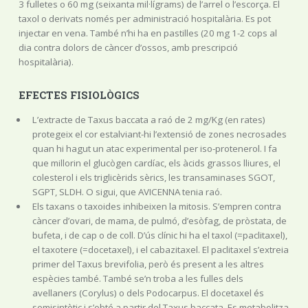
3 fulletes o 60 mg (seixanta mil·lígrams) de l’arrel o l’escorça. El
taxol o derivats només per administració hospitalària. Es pot
injectar en vena. També n’hi ha en pastilles (20 mg 1-2 cops al
dia contra dolors de càncer d’ossos, amb prescripció
hospitalària).
EFECTES FISIOLÒGICS
L’extracte de Taxus baccata a raó de 2 mg/Kg (en rates)
protegeix el cor estalviant-hi l’extensió de zones necrosades
quan hi hagut un atac experimental per iso-protenerol. I fa
que millorin el glucògen cardíac, els àcids grassos lliures, el
colesterol i els triglicèrids sèrics, les transaminases SGOT,
SGPT, SLDH. O sigui, que AVICENNA tenia raó.
Els taxans o taxoides inhibeixen la mitosis. S’empren contra
càncer d’ovari, de mama, de pulmó, d’esòfag, de pròstata, de
bufeta, i de cap o de coll. D’ús clínic hi ha el taxol (=paclitaxel),
el taxotere (=docetaxel), i el cabazitaxel. El paclitaxel s’extreia
primer del Taxus brevifolia, però és present a les altres
espècies també. També se’n troba a les fulles dels
avellaners (Corylus) o dels Podocarpus. El docetaxel és
semisintètic i s’obté a partir del Taxus baccata. Es metabolitza