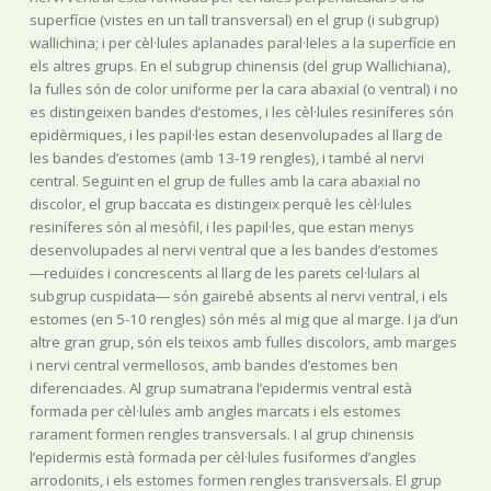
superfície (vistes en un tall transversal) en el grup (i subgrup)
wallichina; i per cèl·lules aplanades paral·leles a la superfície en
els altres grups. En el subgrup chinensis (del grup Wallichiana),
la fulles són de color uniforme per la cara abaxial (o ventral) i no
es distingeixen bandes d’estomes, i les cèl·lules resiníferes són
epidèrmiques, i les papil·les estan desenvolupades al llarg de
les bandes d’estomes (amb 13-19 rengles), i també al nervi
central. Seguint en el grup de fulles amb la cara abaxial no
discolor, el grup baccata es distingeix perquè les cèl·lules
resiníferes són al mesòfil, i les papil·les, que estan menys
desenvolupades al nervi ventral que a les bandes d’estomes
―reduïdes i concrescents al llarg de les parets cel·lulars al
subgrup cuspidata― són gairebé absents al nervi ventral, i els
estomes (en 5-10 rengles) són més al mig que al marge. I ja d’un
altre gran grup, són els teixos amb fulles discolors, amb marges
i nervi central vermellosos, amb bandes d’estomes ben
diferenciades. Al grup sumatrana l’epidermis ventral està
formada per cèl·lules amb angles marcats i els estomes
rarament formen rengles transversals. I al grup chinensis
l’epidermis està formada per cèl·lules fusiformes d’angles
arrodonits, i els estomes formen rengles transversals. El grup