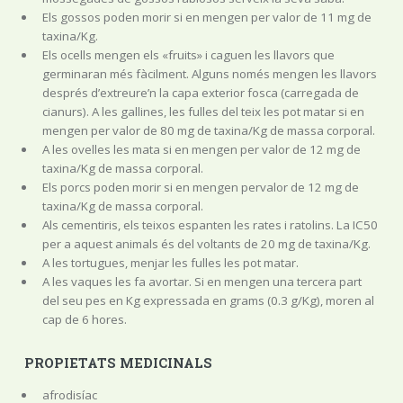
Els gossos poden morir si en mengen per valor de 11 mg de
taxina/Kg.
Els ocells mengen els «fruits» i caguen les llavors que
germinaran més fàcilment. Alguns només mengen les llavors
després d’extreure’n la capa exterior fosca (carregada de
cianurs). A les gallines, les fulles del teix les pot matar si en
mengen per valor de 80 mg de taxina/Kg de massa corporal.
A les ovelles les mata si en mengen per valor de 12 mg de
taxina/Kg de massa corporal.
Els porcs poden morir si en mengen pervalor de 12 mg de
taxina/Kg de massa corporal.
Als cementiris, els teixos espanten les rates i ratolins. La IC50
per a aquest animals és del voltants de 20 mg de taxina/Kg.
A les tortugues, menjar les fulles les pot matar.
A les vaques les fa avortar. Si en mengen una tercera part
del seu pes en Kg expressada en grams (0.3 g/Kg), moren al
cap de 6 hores.
PROPIETATS MEDICINALS
afrodisíac