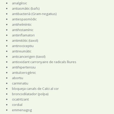
analgèsic
antiasmàtic (bafs)
antibacterià (Gram-negatius)
antiespasmòdic
antihelmíntic
antihistamínic
antiinflamatori
antimitòtic (taxol)
antinociceptiu
antireumàtic
anticancerigen (taxol)
antioxidant carronyaire de radicals lliures
antihipertensiu
antiulcerogènic
abortiu
carminatiu
bloqueja canals de Calci al cor
broncodilatador (polpa)
cicatritzant
cordial
emmenagog