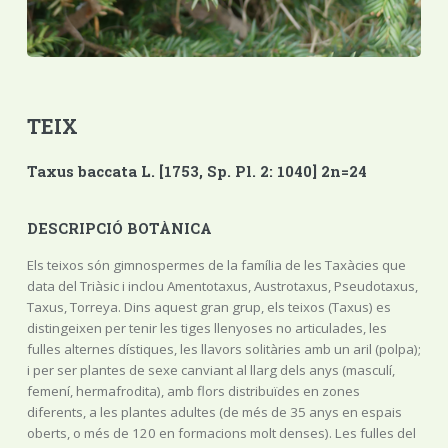
TEIX
Taxus baccata L. [1753, Sp. Pl. 2: 1040] 2n=24
DESCRIPCIÓ BOTÀNICA
Els teixos són gimnospermes de la família de les Taxàcies que
data del Triàsic i inclou Amentotaxus, Austrotaxus, Pseudotaxus,
Taxus, Torreya. Dins aquest gran grup, els teixos (Taxus) es
distingeixen per tenir les tiges llenyoses no articulades, les
fulles alternes dístiques, les llavors solitàries amb un aril (polpa);
i per ser plantes de sexe canviant al llarg dels anys (masculí,
femení, hermafrodita), amb flors distribuïdes en zones
diferents, a les plantes adultes (de més de 35 anys en espais
oberts, o més de 120 en formacions molt denses). Les fulles del