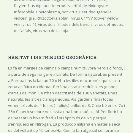
Ditylenchus dipsaci, Heterodera trifolii, Meloidogyne
trifoliophila, Phytoplasma, potivirus, Pseudoduganella
violceinigra, Rhizoctonia solani, virus C1YVV (clover yellow
vein virus-1), virus dels fil·lodes dels trèvols, virus del mosaic
de l’alfals, virus nan de la soja.
HÀBITAT I DISTRIBUCIÓ GEOGRÀFICA
Es fa en marges de camins o camps humits, vora rierols o fonts, i
a parts de sega no gaire inclinats. De forma natural, és present
a Europa fins la latitud 70 o N, a les illes macaronèsiques i a la
zona asiàtica occidental. Però ha estat Introduït a les gespes
d’arreu del món. Se n’han descrit més de 100 varietats, unes
naturals, les altres transgèniques. Als gardens fins i tot es
venen trèvols de 4 fulles (=folíols) enlloc de 3. Creix bé entre 7o i
35o C, però sempre necessita una bona saó al sòl. Per florir ha
de passar un hivern fred. El pH òptim és de 6.5 perquè
s’enriqueixi en Nitrogen. La producció mitjana en matèria seca
és del voltant de 10 tones/Ha. Com a farratge sol sembrar-se