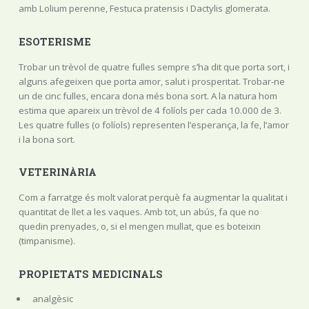
amb Lolium perenne, Festuca pratensis i Dactylis glomerata.
ESOTERISME
Trobar un trèvol de quatre fulles sempre s’ha dit que porta sort, i
alguns afegeixen que porta amor, salut i prosperitat. Trobar-ne
un de cinc fulles, encara dona més bona sort. A la natura hom
estima que apareix un trèvol de 4 folíols per cada 10.000 de 3.
Les quatre fulles (o folíols) representen l’esperança, la fe, l’amor
i la bona sort.
VETERINÀRIA
Com a farratge és molt valorat perquè fa augmentar la qualitat i
quantitat de llet a les vaques. Amb tot, un abús, fa que no
quedin prenyades, o, si el mengen mullat, que es boteixin
(timpanisme).
PROPIETATS MEDICINALS
analgèsic