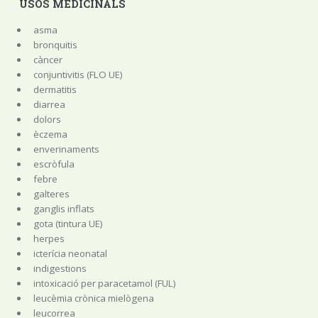
USOS MEDICINALS
asma
bronquitis
càncer
conjuntivitis (FLO UE)
dermatitis
diarrea
dolors
èczema
enverinaments
escròfula
febre
galteres
ganglis inflats
gota (tintura UE)
herpes
icterícia neonatal
indigestions
intoxicació per paracetamol (FUL)
leucèmia crònica mielògena
leucorrea