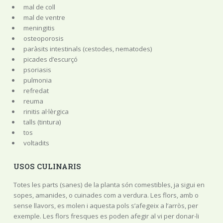
mal de coll
mal de ventre
meningitis
osteoporosis
paràsits intestinals (cestodes, nematodes)
picades d’escurçó
psoriasis
pulmonia
refredat
reuma
rinitis al·lèrgica
talls (tintura)
tos
voltadits
USOS CULINARIS
Totes les parts (sanes) de la planta són comestibles, ja sigui en
sopes, amanides, o cuinades com a verdura. Les flors, amb o
sense llavors, es molen i aquesta pols s’afegeix a l’arròs, per
exemple. Les flors fresques es poden afegir al vi per donar-li