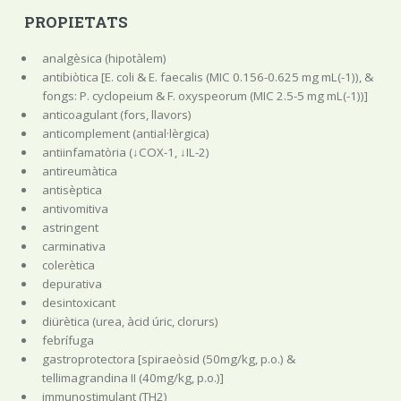
PROPIETATS
analgèsica (hipotàlem)
antibiòtica [E. coli & E. faecalis (MIC 0.156-0.625 mg mL(-1)), &
fongs: P. cyclopeium & F. oxyspeorum (MIC 2.5-5 mg mL(-1))]
anticoagulant (fors, llavors)
anticomplement (antial·lèrgica)
antiinfamatòria (↓COX-1, ↓IL-2)
antireumàtica
antisèptica
antivomitiva
astringent
carminativa
colerètica
depurativa
desintoxicant
diürètica (urea, àcid úric, clorurs)
febrífuga
gastroprotectora [spiraeòsid (50mg/kg, p.o.) &
tellimagrandina II (40mg/kg, p.o.)]
immunostimulant (TH2)