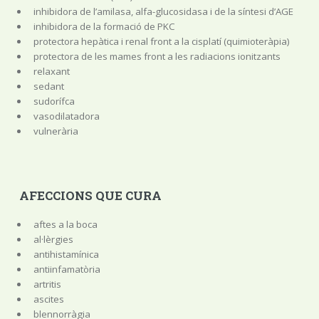
inhibidora de l’amilasa, alfa-glucosidasa i de la síntesi d’AGE
inhibidora de la formació de PKC
protectora hepàtica i renal front a la cisplatí (quimioteràpia)
protectora de les mames front a les radiacions ionitzants
relaxant
sedant
sudorífca
vasodilatadora
vulnerària
AFECCIONS QUE CURA
aftes a la boca
al·lèrgies
antihistamínica
antiinfamatòria
artritis
ascites
blennorràgia