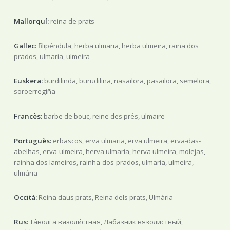
Mallorquí:
reina de prats
Gallec:
filipéndula, herba ulmaria, herba ulmeira, raiña dos
prados, ulmaria, ulmeira
Euskera:
burdilinda, burudilina, nasailora, pasailora, semelora,
soroerregiña
Francès:
barbe de bouc, reine des prés, ulmaire
Portuguès:
erbascos, erva ulmaria, erva ulmeira, erva-das-
abelhas, erva-ulmeira, herva ulmaria, herva ulmeira, molejas,
rainha dos lameiros, rainha-dos-prados, ulmaria, ulmeira,
ulmária
Occità:
Reina daus prats, Reina dels prats, Ulmària
Rus:
Та́волга вязоли́стная, Лабазник вязолистный,