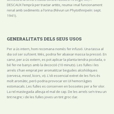
DESCAUX l’emprà per tractar artitis, reuma i mal funcionament
renal amb sediments a l’orina (Révun un Phytothnrpeín: sept.
1941).
GENERALITATS DELS SEUS USOS
Per a ús intern, hom recomana només fer infusió. Una tassa al
dia sol ser sufcient. Més, podria fer abaixar massa la pressió. En
canvi, per a ús extern, es pot aplicar la planta tendra picolada, o
bé fer-ne banys amb la decocció (10 minuts). Les fulles i les
arrels s’han emprat per aromatitzar begudes alcohòliques
(cervesa,
mead
, licors, vi). L’oli essencial extret de les fors és
molt aromàtic, però podria provocar en UI hemorràgies
estomacals. Les fulles es conserven en bossetes per a fer olor.
La rel mastegada alleuja el mal de cap. De les arrels se’n treu un
tint negre; i de les fulles joves un tint groc clar.