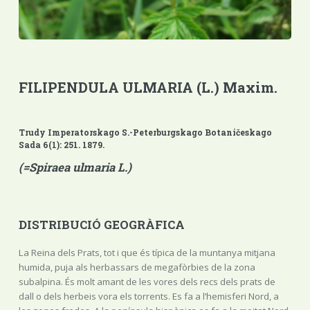
FILIPENDULA ULMARIA (L.) Maxim.
Trudy Imperatorskago S.-Peterburgskago Botaničeskago
Sada 6(1): 251. 1879.
(=Spiraea ulmaria L.)
DISTRIBUCIÓ GEOGRÀFICA
La Reina dels Prats, tot i que és típica de la muntanya mitjana
humida, puja als herbassars de megafòrbies de la zona
subalpina. És molt amant de les vores dels recs dels prats de
dall o dels herbeis vora els torrents. Es fa a l’hemisferi Nord, a