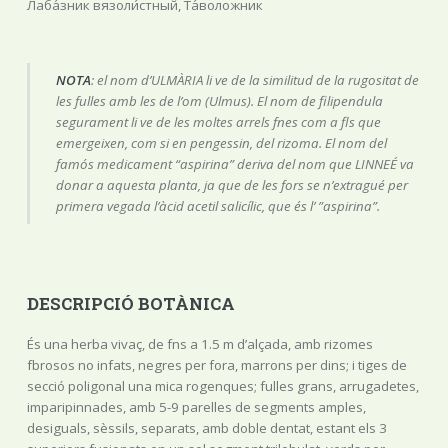
Лаба́зник вязоли́стный, Та́воложник
NOTA
: el nom d’ULMÀRIA li ve de la similitud de la rugositat de
les fulles amb les de l’om (Ulmus). El nom de filipendula
segurament li ve de les moltes arrels fnes com a fls que
emergeixen, com si en pengessin, del rizoma. El nom del
famós medicament “aspirina” deriva del nom que LINNEÉ va
donar a aquesta planta, ja que de les fors se n’extragué per
primera vegada l’àcid acetil salicílic, que és l’ ”aspirina”.
DESCRIPCIÓ BOTÀNICA
És una herba vivaç, de fns a 1.5 m d’alçada, amb rizomes
fbrosos no infats, negres per fora, marrons per dins; i tiges de
secció poligonal una mica rogenques; fulles grans, arrugadetes,
imparipinnades, amb 5-9 parelles de segments amples,
desiguals, sèssils, separats, amb doble dentat, estant els 3