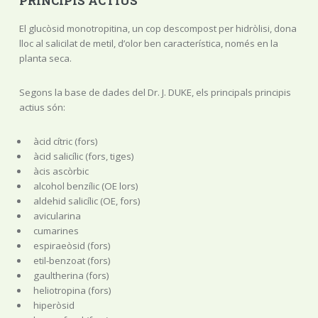
PRINCIPIS ACTIUS
El glucòsid monotropitina, un cop descompost per hidròlisi, dona
lloc al salicilat de metil, d’olor ben característica, només en la
planta seca.
Segons la base de dades del Dr. J. DUKE, els principals principis
actius són:
àcid cítric (fors)
àcid salicílic (fors, tiges)
àcis ascòrbic
alcohol benzílic (OE lors)
aldehid salicílic (OE, fors)
avicularina
cumarines
espiraeòsid (fors)
etil-benzoat (fors)
gaultherina (fors)
heliotropina (fors)
hiperòsid