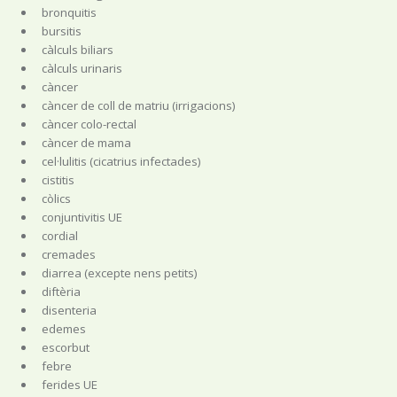
bronquitis
bursitis
càlculs biliars
càlculs urinaris
càncer
càncer de coll de matriu (irrigacions)
càncer colo-rectal
càncer de mama
cel·lulitis (cicatrius infectades)
cistitis
còlics
conjuntivitis UE
cordial
cremades
diarrea (excepte nens petits)
diftèria
disenteria
edemes
escorbut
febre
ferides UE