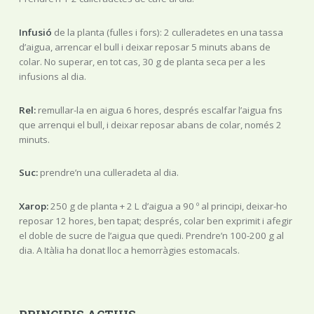
Infusió
de la planta (fulles i fors): 2 culleradetes en una tassa
d’aigua, arrencar el bull i deixar reposar 5 minuts abans de
colar. No superar, en tot cas, 30 g de planta seca per a les
infusions al dia.
Rel:
remullar-la en aigua 6 hores, després escalfar l’aigua fns
que arrenqui el bull, i deixar reposar abans de colar, només 2
minuts.
Suc:
prendre’n una culleradeta al dia.
Xarop:
250 g de planta + 2 L d’aigua a 90 º al principi, deixar-ho
reposar 12 hores, ben tapat; després, colar ben exprimit i afegir
el doble de sucre de l’aigua que quedi. Prendre’n 100-200 g al
dia. A Itàlia ha donat lloc a hemorràgies estomacals.