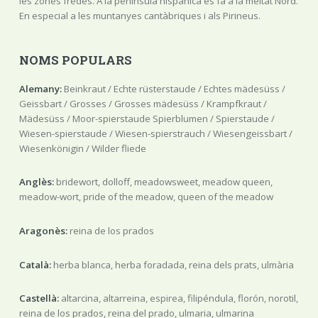
les zones fredes. A la península hispànica es fa a la meitat Nord.
En especial a les muntanyes cantàbriques i als Pirineus.
NOMS POPULARS
Alemany:
Beinkraut / Echte rüsterstaude / Echtes mädesüss /
Geissbart / Grosses / Grosses mädesüss / Krampfkraut /
Mädesüss / Moor-spierstaude Spierblumen / Spierstaude /
Wiesen-spierstaude / Wiesen-spierstrauch / Wiesengeissbart /
Wiesenkönigin / Wilder fliede
Anglès:
bridewort, dolloff, meadowsweet, meadow queen,
meadow-wort, pride of the meadow, queen of the meadow
Aragonès:
reina de los prados
Català:
herba blanca, herba foradada, reina dels prats, ulmària
Castellà:
altarcina, altarreina, espirea, filipéndula, florón, norotil,
reina de los prados, reina del prado, ulmaria, ulmarina