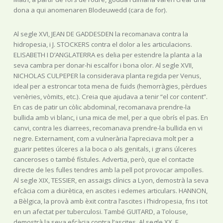
dona a qui anomenaren Blodeuwedd (cara de for).
Al segle XVI, JEAN DE GADDESDEN la recomanava contra la
hidropesia, i J. STOCKERS contra el dolor a les articulacions.
ELISABETH I D’ANGLATERRA es delia per estendre la planta a la
seva cambra per donar-hi escalfor i bona olor. Al segle XVII,
NICHOLAS CULPEPER la considerava planta regida per Venus,
ideal per a estroncar tota mena de fuids (hemorràgies, pèrdues
venèries, vòmits, etc.). Creia que ajudava a tenir “el cor content”.
En cas de patir un còlic abdominal, recomanava prendre-la
bullida amb vi blanc, i una mica de mel, per a que obrís el pas. En
canvi, contra les diarrees, recomanava prendre-la bullida en vi
negre. Externament, com a vulnerària l’apreciava molt per a
guarir petites úlceres a la boca o als genitals, i grans úlceres
canceroses o també fístules. Advertia, però, que el contacte
directe de les fulles tendres amb la pell pot provocar ampolles.
Al segle XIX, TESSIER, en assaigs clínics a Lyon, demostrà la seva
efcàcia com a diürètica, en ascites i edemes articulars. HANNON,
a Bèlgica, la provà amb èxit contra l’ascites i l’hidropesia, fns i tot
en un afectat per tuberculosi. També GUITARD, a Tolouse,
demostrà la seva efcàcia contra l’ascites. Al segle XX, F.