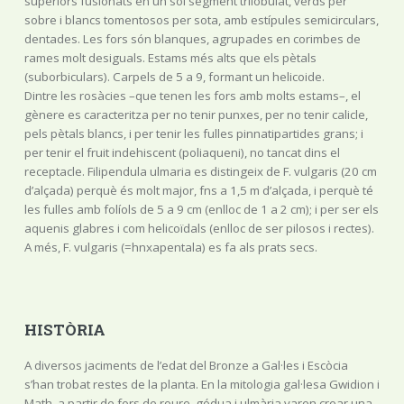
superiors fusionats en un sol segment trilobulat, verds per
sobre i blancs tomentosos per sota, amb estípules semicirculars,
dentades. Les fors són blanques, agrupades en corimbes de
rames molt desiguals. Estams més alts que els pètals
(suborbiculars). Carpels de 5 a 9, formant un helicoide.
Dintre les rosàcies –que tenen les fors amb molts estams–, el
gènere es caracteritza per no tenir punxes, per no tenir calicle,
pels pètals blancs, i per tenir les fulles pinnatipartides grans; i
per tenir el fruit indehiscent (poliaqueni), no tancat dins el
receptacle. Filipendula ulmaria es distingeix de F. vulgaris (20 cm
d’alçada) perquè és molt major, fns a 1,5 m d’alçada, i perquè té
les fulles amb folíols de 5 a 9 cm (enlloc de 1 a 2 cm); i per ser els
aquenis glabres i com helicoïdals (enlloc de ser pilosos i rectes).
A més, F. vulgaris (=hnxapentala) es fa als prats secs.
HISTÒRIA
A diversos jaciments de l’edat del Bronze a Gal·les i Escòcia
s’han trobat restes de la planta. En la mitologia gal·lesa Gwidion i
Math, a partir de fors de roure, gódua i ulmària varen crear una