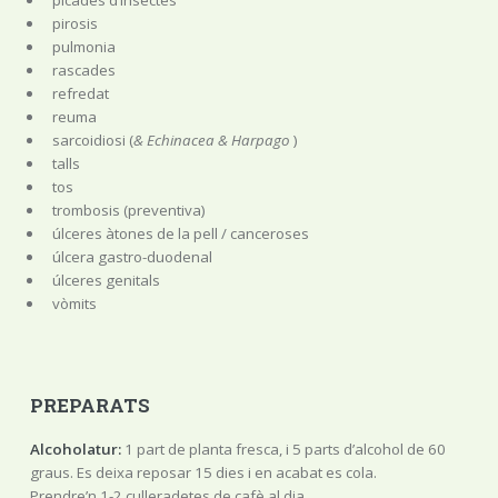
picades d’insectes
pirosis
pulmonia
rascades
refredat
reuma
sarcoidiosi (
& Echinacea & Harpago
)
talls
tos
trombosis (preventiva)
úlceres àtones de la pell / canceroses
úlcera gastro-duodenal
úlceres genitals
vòmits
PREPARATS
Alcoholatur:
1 part de planta fresca, i 5 parts d’alcohol de 60
graus. Es deixa reposar 15 dies i en acabat es cola.
Prendre’n 1-2 culleradetes de cafè al dia.