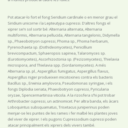
Pot atacar-lo fort el fong Seridium cardinale o en menor grau el
Siridium unicorne i la Lepteutypa cupressi. D’altres fongs el
xiprer se’n sol sortir bé: Alternaria alternata, Alternaria
multiformis, Alternaria pellucida, Alternaria tangelonis, Didymella
sp., Phaeobotryon cupressi, Phoma sp., Phoma herbarum,
Pyrenochaeta sp. (Dothideomycetes), Penicillium
brevicompactum, Sphaeropsis sapinea, Talaromyces sp.
(Eurotiomycetes), Ascorhizoctonia sp. (Pezizomycetes), Thielavia
microspora, and Thielavia spp. (Sordariomycetes). A més
Alternaria sp. pl., Aspergillus fumigatus, Aspergillus flavus,
Aspergillus niger produeixen micotoxines contra els bacteris
Bacillus sp., Erwinia amylovora, Pseudomonas syringae, i els
fongs Diplodia seriata, Phaeobotryon cupressi, Pyricularia
oryzae, Spencermartinsia viticola. A la rizosfera s’hi pot trobar
Arthrobacter cupressi, un actinomicet. Per altra banda, els àcars
Loboquintus subsquamatus, Trisetacus juniperinus poden
menjar-se les puntes de les rames i fer malbé les plantes joves
del viver de xiprer. I els pugons Cupressodium cupressi poden
atacar principalment els xiprers dels vivers també.