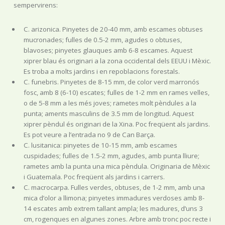
sempervirens:
C. arizonica. Pinyetes de 20-40 mm, amb escames obtuses
mucronades; fulles de 0.5-2 mm, agudes o obtuses,
blavoses; pinyetes glauques amb 6-8 escames. Aquest
xiprer blau és originari a la zona occidental dels EEUU i Mèxic.
Es troba a molts jardins i en repoblacions forestals.
C. funebris. Pinyetes de 8-15 mm, de color verd marronós
fosc, amb 8 (6-10) escates; fulles de 1-2 mm en rames velles,
o de 5-8 mm a les més joves; rametes molt pèndules a la
punta; aments masculins de 3.5 mm de longitud. Aquest
xiprer pèndul és originari de la Xina. Poc freqüent als jardins.
Es pot veure a l’entrada no 9 de Can Barça.
C. lusitanica: pinyetes de 10-15 mm, amb escames
cuspidades; fulles de 1.5-2 mm, agudes, amb punta lliure;
rametes amb la punta una mica pèndula. Originaria de Mèxic
i Guatemala. Poc freqüent als jardins i carrers.
C. macrocarpa. Fulles verdes, obtuses, de 1-2 mm, amb una
mica d’olor a llimona; pinyetes immadures verdoses amb 8-
14 escates amb extrem tallant ampla; les madures, d’uns 3
cm, rogenques en algunes zones. Arbre amb tronc poc recte i