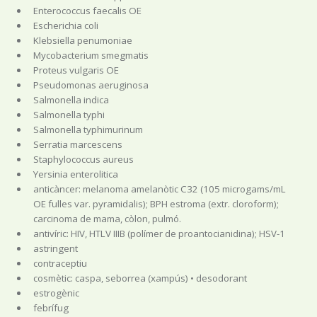
Enterococcus faecalis OE
Escherichia coli
Klebsiella penumoniae
Mycobacterium smegmatis
Proteus vulgaris OE
Pseudomonas aeruginosa
Salmonella indica
Salmonella typhi
Salmonella typhimurinum
Serratia marcescens
Staphylococcus aureus
Yersinia enterolitica
anticàncer: melanoma amelanòtic C32 (105 microgams/mL
OE fulles var. pyramidalis); BPH estroma (extr. cloroform);
carcinoma de mama, còlon, pulmó.
antivíric: HIV, HTLV IIIB (polímer de proantocianidina); HSV-1
astringent
contraceptiu
cosmètic: caspa, seborrea (xampús) • desodorant
estrogènic
febrífug