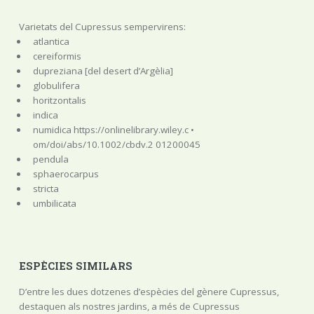
Varietats del Cupressus sempervirens:
atlantica
cereiformis
dupreziana [del desert d’Argèlia]
globulifera
horitzontalis
indica
numidica https://onlinelibrary.wiley.c •
om/doi/abs/10.1002/cbdv.2 01200045
pendula
sphaerocarpus
stricta
umbilicata
ESPÈCIES SIMILARS
D’entre les dues dotzenes d’espècies del gènere Cupressus,
destaquen als nostres jardins, a més de Cupressus