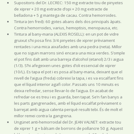
Supositoris del Dr. LECREC: 150 mg extracte tou de pinyetes
de xiprer + 20 mg extracte d’opi + 20 mg extracte de
belladona + 5 g mantega de cacau. Contra hemorroides.
Tintura (en fred): 60 gotes abans dels dos principals àpats.
Contra hemorroides, varius, hemoptisis, menopausa, etc.
Tintura al bany-maria (ALEXIS ROSELL): en un pot de vidre
gruixut s’hi posa fins 3/4 pinyetes de xiprer prèviament
rentades i una mica aixafades amb una pedra (neta). Millor
que no siguin marrons sinó encara una mica verdes. S’omple
el pot fins dalt amb una barreja d’alcohol (etanol) 2/3 i aigua
(1/3). S’hi afegeixen unes gotes d’oli essencial de xiprer
(10/L). Es tapa el pot i es posa al bany-maria, deixant que el
nivell de l’aigua (freda) cobreixi la tapa, i es va escalfant fins
que el líquid interior agafi color. Passats uns 10 minuts es
deixa refredar, sense llevar-lo de l’aigua. En acabat de
refredar-se es treu i es guarda, ben tapat. Se’n fan banys a
les parts gangrenades, amb el líquid escalfat prèviament o
barrejat amb aigua calenta perquè resulti tebi. És de molt el
millor remei contra la gangrena.
Ungünet anti-hemorroidal del Dr. JEAN VALNET: extracte tou
de xiprer 1 g + bàlsam de borrons de pollancre 50 g. Aquest