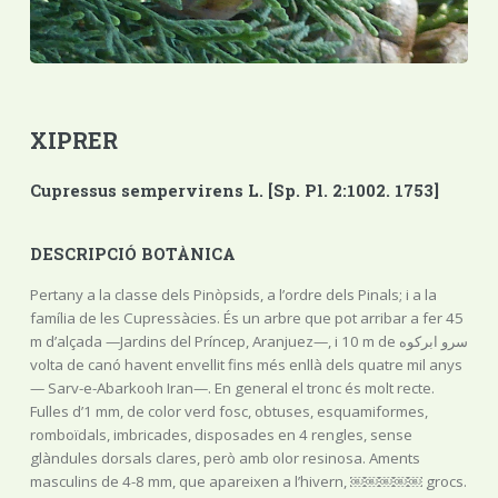
XIPRER
Cupressus sempervirens L. [Sp. Pl. 2:1002. 1753]
DESCRIPCIÓ BOTÀNICA
Pertany a la classe dels Pinòpsids, a l’ordre dels Pinals; i a la
família de les Cupressàcies. És un arbre que pot arribar a fer 45
m d’alçada —Jardins del Príncep, Aranjuez—, i 10 m de سرو ابرکوه
volta de canó havent envellit fins més enllà dels quatre mil anys
— Sarv-e-Abarkooh Iran—. En general el tronc és molt recte.
Fulles d’1 mm, de color verd fosc, obtuses, esquamiformes,
romboïdals, imbricades, disposades en 4 rengles, sense
glàndules dorsals clares, però amb olor resinosa. Aments
masculins de 4-8 mm, que apareixen a l’hivern, ￼￼￼￼￼ grocs.