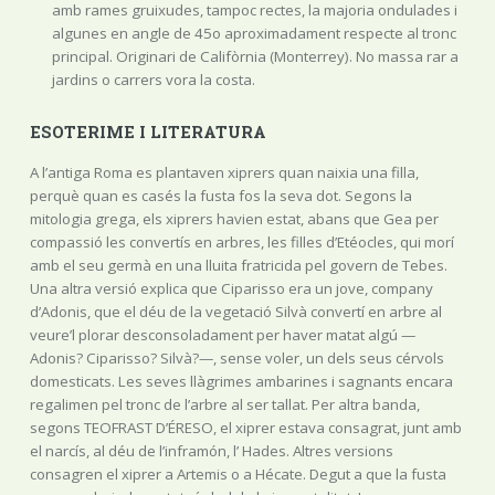
amb rames gruixudes, tampoc rectes, la majoria ondulades i
algunes en angle de 45o aproximadament respecte al tronc
principal. Originari de Califòrnia (Monterrey). No massa rar a
jardins o carrers vora la costa.
ESOTERIME I LITERATURA
A l’antiga Roma es plantaven xiprers quan naixia una filla,
perquè quan es casés la fusta fos la seva dot. Segons la
mitologia grega, els xiprers havien estat, abans que Gea per
compassió les convertís en arbres, les filles d’Etéocles, qui morí
amb el seu germà en una lluita fratricida pel govern de Tebes.
Una altra versió explica que Ciparisso era un jove, company
d’Adonis, que el déu de la vegetació Silvà convertí en arbre al
veure’l plorar desconsoladament per haver matat algú —
Adonis? Ciparisso? Silvà?—, sense voler, un dels seus cérvols
domesticats. Les seves llàgrimes ambarines i sagnants encara
regalimen pel tronc de l’arbre al ser tallat. Per altra banda,
segons TEOFRAST D’ÉRESO, el xiprer estava consagrat, junt amb
el narcís, al déu de l’inframón, l’ Hades. Altres versions
consagren el xiprer a Artemis o a Hécate. Degut a que la fusta