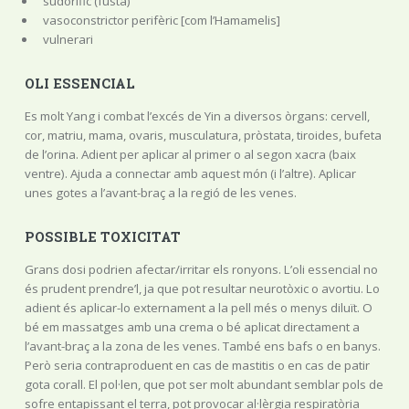
sudorífic (fusta)
vasoconstrictor perifèric [com l’Hamamelis]
vulnerari
OLI ESSENCIAL
Es molt Yang i combat l’excés de Yin a diversos òrgans: cervell,
cor, matriu, mama, ovaris, musculatura, pròstata, tiroides, bufeta
de l’orina. Adient per aplicar al primer o al segon xacra (baix
ventre). Ajuda a connectar amb aquest món (i l’altre). Aplicar
unes gotes a l’avant-braç a la regió de les venes.
POSSIBLE TOXICITAT
Grans dosi podrien afectar/irritar els ronyons. L’oli essencial no
és prudent prendre’l, ja que pot resultar neurotòxic o avortiu. Lo
adient és aplicar-lo externament a la pell més o menys diluït. O
bé em massatges amb una crema o bé aplicat directament a
l’avant-braç a la zona de les venes. També ens bafs o en banys.
Però seria contraproduent en cas de mastitis o en cas de patir
gota corall. El pol·len, que pot ser molt abundant semblar pols de
sofre entapissant el terra, pot provocar al·lèrgia respiratòria