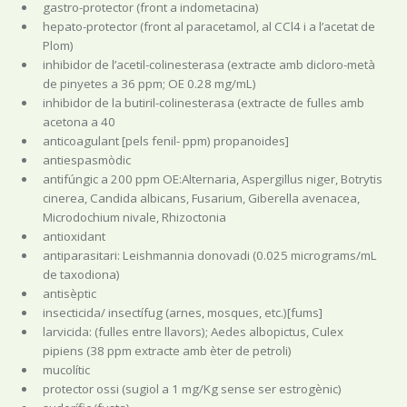
gastro-protector (front a indometacina)
hepato-protector (front al paracetamol, al CCl4 i a l’acetat de
Plom)
inhibidor de l’acetil-colinesterasa (extracte amb dicloro-metà
de pinyetes a 36 ppm; OE 0.28 mg/mL)
inhibidor de la butiril-colinesterasa (extracte de fulles amb
acetona a 40
anticoagulant [pels fenil- ppm) propanoides]
antiespasmòdic
antifúngic a 200 ppm OE:Alternaria, Aspergillus niger, Botrytis
cinerea, Candida albicans, Fusarium, Giberella avenacea,
Microdochium nivale, Rhizoctonia
antioxidant
antiparasitari: Leishmannia donovadi (0.025 micrograms/mL
de taxodiona)
antisèptic
insecticida/ insectífug (arnes, mosques, etc.)[fums]
larvicida: (fulles entre llavors); Aedes albopictus, Culex
pipiens (38 ppm extracte amb èter de petroli)
mucolític
protector ossi (sugiol a 1 mg/Kg sense ser estrogènic)