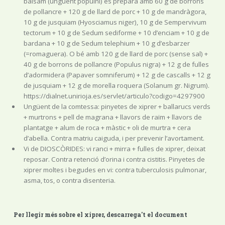
bàlsam (ungüent populni) es prepara amb 60 g de borrons
de pollancre + 120 g de llard de porc + 10 g de mandràgora,
10 g de jusquiam (Hyosciamus niger), 10 g de Sempervivum
tectorum + 10 g de Sedum sediforme + 10 d’enciam + 10 g de
bardana + 10 g de Sedum telephium + 10 g d’esbarzer
(=romaguera). O bé amb 120 g de llard de porc (sense sal) +
40 g de borrons de pollancre (Populus nigra) + 12 g de fulles
d’adormidera (Papaver somniferum) + 12 g de cascalls + 12 g
de jusquiam + 12 g de morella roquera (Solanum gr. Nigrum).
https://dialnet.unirioja.es/servlet/articulo?codigo=4297900
Ungüent de la comtessa: pinyetes de xiprer + ballarucs verds
+ murtrons + pell de magrana + llavors de raïm + llavors de
plantatge + alum de roca + màstic + oli de murtra + cera
d’abella. Contra matriu caiguda, i per prevenir l’avortament.
Vi de DIOSCÒRIDES: vi ranci + mirra + fulles de xiprer, deixat
reposar. Contra retenció d’orina i contra cistitis. Pinyetes de
xiprer moltes i begudes en vi: contra tuberculosis pulmonar,
asma, tos, o contra disenteria.
Per llegir més sobre el xiprer, descarrega't el document