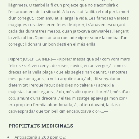
llàgrimes). O també la fi d’un projecte que no s’acomplirà o
l’estancament de la situació. A la realitat facilita el dol per la mort
d’un conegut, i com amulet, allarga la vida. Les famoses varetes
màgiques curatives eren fetes de xiprer, i s’anaven escurçant
cada dia durant tres mesos, quan ja tocava canviar-les, llençant
la vella al foc. Dipositar una ram ade xiprer sobre la tomba d’un
conegut li donarà un bon destí en el més enllà.
[Xiprer: JOSEP CARNER]— «Xiprer/ massa que sé/ com vora mars
felices / se’t veu cenyit de roses, sovint, en un verger,/ i com et
dreces en la vella plaça / que els segles han daurat, / i mostres
més que amagues, la vella arquitectura,/ oh, dit senyalador
d’eternitat! Perquè l’acuit dels dies no t’altera / i acreix la
majestat llur polseguera, / oh, més altiu que el llorer!/ I, més d’un
cop, amunt d’una drecera, / el teu missatge apaivagà mon cor:/
era prop teu l’ermita abandonada, / i, al teu davant, la clara
capvesprada/ que ton bell cim encaputxava d’or»...—
PROPIETATS MEDICINALS
Antibacterià a 200 ppm OE: