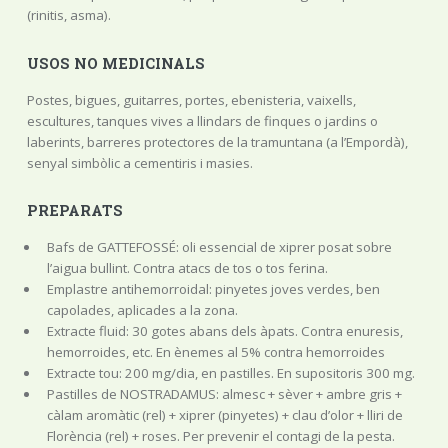
(rinitis, asma).
USOS NO MEDICINALS
Postes, bigues, guitarres, portes, ebenisteria, vaixells,
escultures, tanques vives a llindars de finques o jardins o
laberints, barreres protectores de la tramuntana (a l’Empordà),
senyal simbòlic a cementiris i masies.
PREPARATS
Bafs de GATTEFOSSÉ: oli essencial de xiprer posat sobre
l’aigua bullint. Contra atacs de tos o tos ferina.
Emplastre antihemorroidal: pinyetes joves verdes, ben
capolades, aplicades a la zona.
Extracte fluid: 30 gotes abans dels àpats. Contra enuresis,
hemorroides, etc. En ènemes al 5% contra hemorroides
Extracte tou: 200 mg/dia, en pastilles. En supositoris 300 mg.
Pastilles de NOSTRADAMUS: almesc + sèver + ambre gris +
càlam aromàtic (rel) + xiprer (pinyetes) + clau d’olor + lliri de
Florència (rel) + roses. Per prevenir el contagi de la pesta.