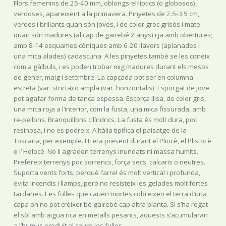
Flors femenins de 25-40 mm, oblongs-el·líptics (o globosos),
verdoses, apareixent a la primavera. Pinyetes de 2.5-3.5 cm,
verdes i brillants quan són joves, i de color groc grisós i mate
quan són madures (al cap de gairebé 2 anys) i ja amb obertures;
amb 8-14 esquames còniques amb 6-20 llavors (aplanades i
una mica alades) cadascuna. A les pinyetes també se les coneix
com a gàlbuls, i es poden trobar mig madures durant els mesos
de gener, maig i setembre. La capçada pot ser en columna
estreta (var. stricta) o ampla (var. horizontalis). Esporgat de jove
pot agafar forma de tanca espessa. Escorça llisa, de color gris,
una mica roja a l’interior, com la fusta, una mica fissurada, amb
re-pellons. Branquillons cilíndrics. La fusta és molt dura, poc
resinosa, i no es podreix. A Itàlia tipifica el paisatge de la
Toscana, per exemple. Hi era present durant el Pliocè, el Plistocè
o l’ Holocè. No li agraden terrenys inundats ni massa humits.
Prefereix terrenys poc sorrencs, força secs, calcaris o neutres.
Suporta vents forts, perquè l’arrel és molt vertical i profunda,
evita incendis i llamps, però no resisteix les gelades molt fortes
tardanes. Les fulles que cauen mortes cobreixen el terra d’una
capa on no pot créixer bé gairebé cap altra planta. Si s’ha regat
el sòl amb aigua rica en metalls pesants, aquests s’acumularan
a l’humus produït al caure les fulles.