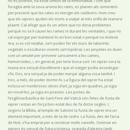
no es podreix, ha estat símbol de la immortalitat. I com que
foragita amb la seva aroma les rates, es planen als cementiris
per prevenir que les rates es mengin els cadàvers. Hom creu
que els xiprers ajuden els morts a viatjar al més enllà de manera
plaent. Cal afegir que és un arbre que no dona problemes
perquè no se li cauen les rames ni durant les ventades, i que no
cal esporgar per mantenir-lo en bon estat o perquè no molesti.
Ara, si es vol retallar, se’n poden fer els murs de laberints
vegetals o escultures vivents (art topiària). Les pinyetes es duen
com un amulet per prevenir cansament a les cames,
hemorroides, i, en general, per tenir bona sort. Un xiprer vora la
masia era senyal d’acolliment i que el viatger podia assedegar-
s’hi. Dos, era senyal ja de poder menjar alguna cosa també. I
tres, a més, de poder dormir-hi. La figura del xiprer ha estat
inclosa en nombroses obres d’art, ja sigui en quadres, ja sigui
en novel·les, ja sigui en poesies. Les portes de
l’església/basílica de Sant Pere del Vaticà són fetes de fusta de
xiprer i estan en força bon estat des de fa dotze segles. I,
segons la Bíblia, al temple de Salomó la fusta de xiprer era un
element important, a més de la de cedre. La fusta, des de l’arca
de Noè, s’ha emprat per a construir molts vaixells. Somniar en
xiprers és senyal de futura tristesa, seguida d’alegria (amb