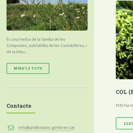
És una herba de la família de les
Compostes, subfamília de les Corimbíferes, i
de la tribu...
MIRA'LS TOTS
COL (B
N'hi ha m
Contacte
LLE
info@jardibotanic-gombren.cat