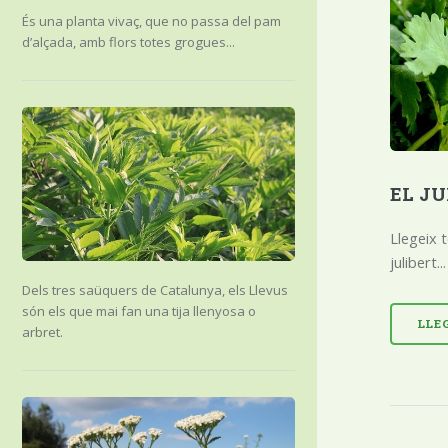
És una planta vivaç, que no passa del pam
d’alçada, amb flors totes grogues...
EL J
Llegeix t
julibert...
Dels tres saüquers de Catalunya, els Llevus
són els que mai fan una tija llenyosa o
LLE
arbret.