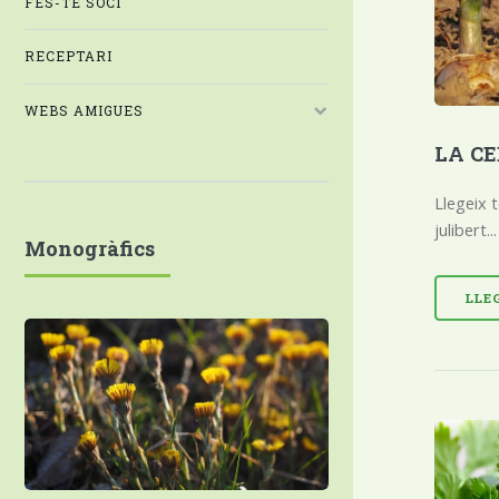
FES-TE SOCI
RECEPTARI
WEBS AMIGUES
LA C
Llegeix t
julibert...
Monogràfics
LLE