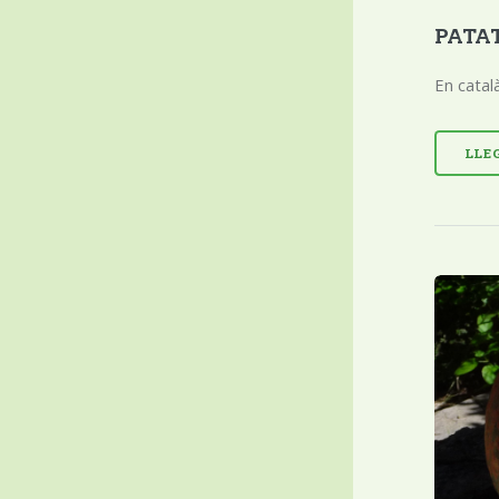
PATAT
En catal
LLE