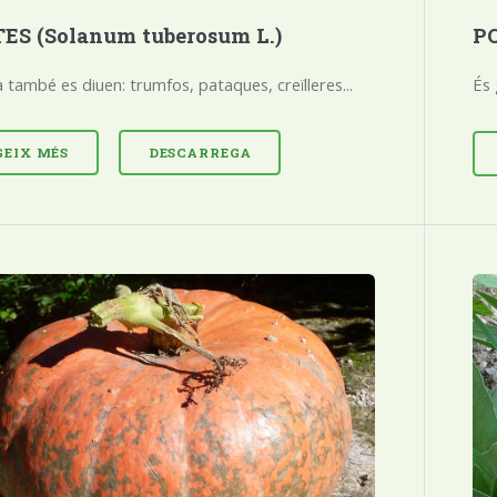
ES (Solanum tuberosum L.)
PO
à també es diuen: trumfos, pataques, creïlleres...
És
GEIX MÉS
DESCARREGA