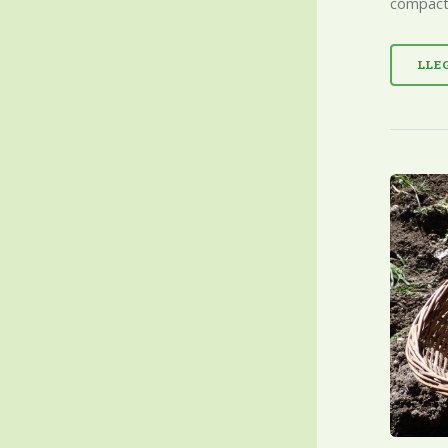
compacte
LLE