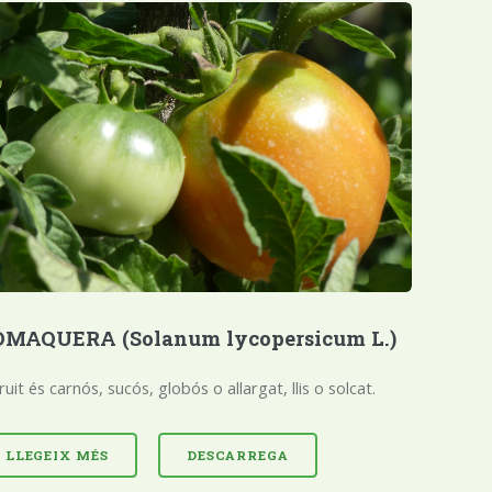
OMAQUERA (Solanum lycopersicum L.)
fruit és carnós, sucós, globós o allargat, llis o solcat.
LLEGEIX MÉS
DESCARREGA