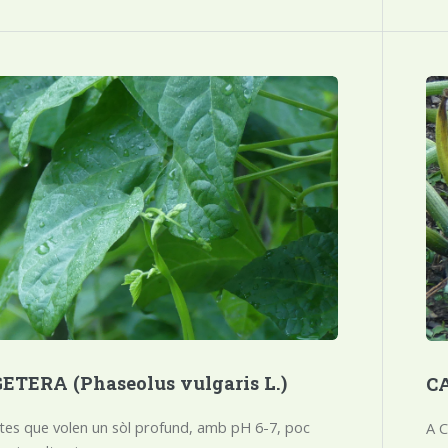
TERA (Phaseolus vulgaris L.)
CA
ntes que volen un sòl profund, amb pH 6-7, poc
A C