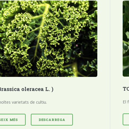
T
rassica oleracea L. )
El 
oltes varietats de cultiu.
GEIX MÉS
DESCARREGA