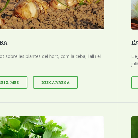
EBA
L'
ot sobre les plantes del hort, com la ceba, l'all i el
Lle
juli
GEIX MÉS
DESCARREGA