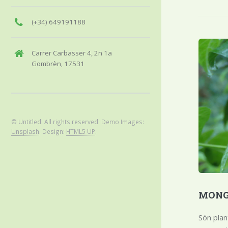
(+34) 649191188
Carrer Carbasser 4, 2n 1a
Gombrèn, 17531
© Untitled. All rights reserved. Demo Images:
Unsplash
. Design:
HTML5 UP
.
MONGE
Són pla